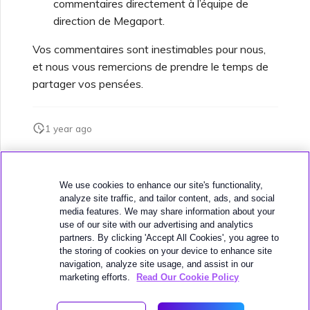
commentaires directement à l’équipe de
direction de Megaport.
Fonctionnalités et
Création d’un VXC vers
instructions d’utilisation de
Google depuis MVE
Vos commentaires sont inestimables pour nous,
l’authentification unique
(SSO)
et nous vous remercions de prendre le temps de
Modification d’une
partager vos pensées.
configuration IX
FAQ sur l’authentification
unique (SSO)
1 year ago
Déplacement d’un VXC et
IX
Prochaines étapes du
Cette page vous a-t-elle été utile ?
dépannage
We use cookies to enhance our site's functionality,
Arrêt d’un VXC et IX
analyze site traffic, and tailor content, ads, and social
media features. We may share information about your
use of our site with our advertising and analytics
Fournir des informations
partners. By clicking 'Accept All Cookies', you agree to
de débogage pour un
Surveillance de l’état des
the storing of cookies on your device to enhance site
support plus rapide
services
navigation, analyze site usage, and assist in our
Suivant
Maintenance du réseau
marketing efforts.
Read Our Cookie Policy
Configuration