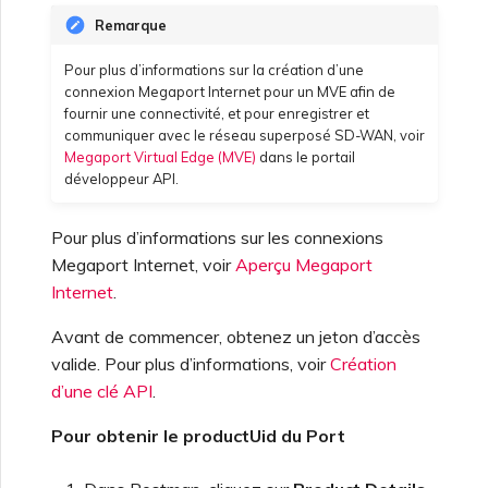
Fortinet FortiGate
fournisseur Terraform
Megaport
mot de passe
Facturation MCR
Peering MCR entre clouds
Connexions MCR
Remarque
Oracle Cloud Infrastructure
Megaport
Gestion des paramètres de
c
privés
Salesforce
sécurité
Pour plus d’informations sur la création d’une
h
Palo Alto Networks
Test dans l’environnement
Connexion au portail
Facturation MVE
connexion Megaport Internet pour un MVE afin de
OVHcloud
de préproduction
Megaport
Résiliation d’un MCR
SAP HANA Enterprise
fournir une connectivité, et pour enregistrer et
e
Afficher les journaux
Cloud
communiquer avec le réseau superposé SD-WAN, voir
d’activité
Facturation VXC, Megaport
Peplink FusionHub
Megaport Virtual Edge (MVE)
dans le portail
Salesforce Express
Responsabilités du client en
Internet et IX
développeur API.
Connect
matière de sécurité
Surveillance des
Versa SD-WAN
Pour plus d’informations sur les connexions
maintenances et
Intégration client
SAP
Megaport Internet, voir
Aperçu Megaport
interruptions
FAQ sur l’authentification
du portail Megaport
Internet
.
VMware SD-WAN
VMware Cloud
Avant de commencer, obtenez un jeton d’accès
Verrouillage des services
Megaport
FAQ sur l’abandon du jeton
valide. Pour plus d’informations, voir
Création
Types de connexions vNIC
X-Auth
d’une clé API
.
Wasabi
Lettre d’autorisation
Pour obtenir le productUid du Port
FAQ MVE
Megaport
FAQ sur l’abandon de l’API