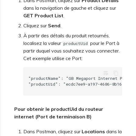
Dans Postman, cliquez sur
Product Details
dans la navigation de gauche et cliquez sur
Fonctionnalités et
GET Product List
.
instructions d’utilisation de
l’authentification unique
Cliquez sur
Send
.
(SSO)
À partir des détails du produit retournés,
localisez la valeur
pour le Port à
productUid
FAQ sur l’authentification
partir duquel vous souhaitez vous connecter.
unique (SSO)
Cet exemple utilise ce Port:
wrap_text
Prochaines étapes du
"productName": "GB Megaport Internet Port"

dépannage
Fournir des informations
de débogage pour un
Pour obtenir le productUid du routeur
support plus rapide
internet (Port de terminaison B)
Dans Postman, cliquez sur
Locations
dans la