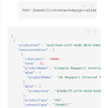
wrap_text
wrap_text
[
{
"productUid"
:
"ecdc7ee9-a197-4686-8b16-046cfc0
"associatedVxcs"
:
[
{
"rateLimit"
:
10000
,
"term"
:
12
,
"productName"
:
"Example Megaport Internet C
"aEnd"
:
{
"productName"
:
"GB Megaport Internet Port
},
"bEnd"
:
{
"productUid"
:
"874dbcff-a1f9-4328-9c08-11
},
"productType"
:
"VXC"
,
"connectType"
:
"TRANSIT"
,