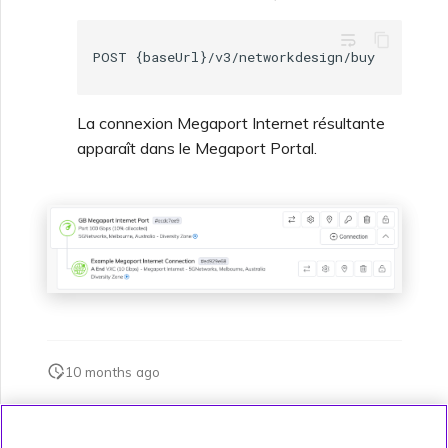
wrap_text
La connexion Megaport Internet résultante
apparaît dans le Megaport Portal.
10 months ago
Cette page vous a-t-elle été utile ?