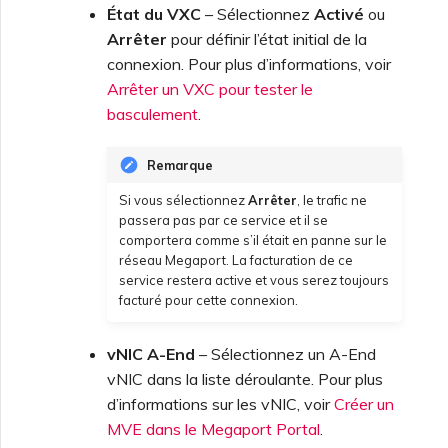
d’OpenMetrics pour la
État du VXC
– Sélectionnez
Activé
ou
surveillance des services
Arrêter
pour définir l’état initial de la
connexion. Pour plus d’informations, voir
Arrêter un VXC pour tester le
Champs de réponse API de
basculement
.
clé de service Azure
Remarque
Gestion des utilisateurs
Si vous sélectionnez
Arrêter
, le trafic ne
passera pas par ce service et il se
comportera comme s’il était en panne sur le
réseau Megaport. La facturation de ce
service restera active et vous serez toujours
facturé pour cette connexion.
vNIC A-End
– Sélectionnez un A-End
vNIC dans la liste déroulante. Pour plus
d’informations sur les vNIC, voir
Créer un
MVE dans le Megaport Portal
.