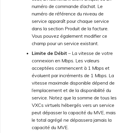
numéro de commande d’achat. Le
Fonctionnalités et
Création d’un VXC vers
numéro de référence du niveau de
instructions d’utilisation de
Google depuis MVE
service apparaît pour chaque service
l’authentification unique
(SSO)
dans la section Produit de la facture.
Modification d’une
Vous pouvez également modifier ce
configuration IX
champ pour un service existant.
FAQ sur l’authentification
Limite de Débit
– La vitesse de votre
unique (SSO)
Déplacement d’un VXC et
connexion en Mbps. Les valeurs
IX
acceptées commencent à 1 Mbps et
Prochaines étapes du
évoluent par incréments de 1 Mbps. La
dépannage
vitesse maximale disponible dépend de
Arrêt d’un VXC et IX
l’emplacement et de la disponibilité du
Fournir des informations
service. Notez que la somme de tous les
de débogage pour un
Surveillance de l’état des
VXCs virtuels hébergés vers un service
support plus rapide
services
peut dépasser la capacité du MVE, mais
le total agrégé ne dépassera jamais la
capacité du MVE.
Configuration