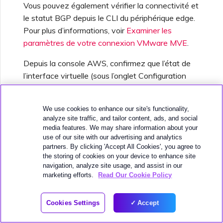
Vous pouvez également vérifier la connectivité et
le statut BGP depuis le CLI du périphérique edge.
Pour plus d’informations, voir
Examiner les
paramètres de votre connexion VMware MVE
.
Depuis la console AWS, confirmez que l’état de
l’interface virtuelle (sous l’onglet Configuration
générale) est
available
. L’état change pour
available
lorsque la connexion BGP est établie.
We use cookies to enhance our site's functionality,
analyze site traffic, and tailor content, ads, and social
media features. We may share information about your
10 months ago
use of our site with our advertising and analytics
partners. By clicking 'Accept All Cookies', you agree to
the storing of cookies on your device to enhance site
Cette page vous a-t-elle été utile ?
navigation, analyze site usage, and assist in our
marketing efforts.
Read Our Cookie Policy
Cookies Settings
Accept