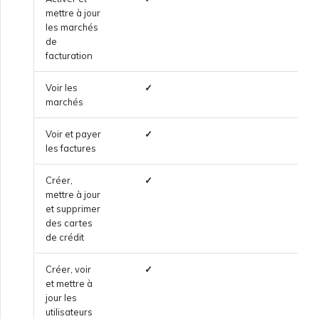
mettre à jour
Fonctionnalités et
Création d’un VXC vers
les marchés
instructions d’utilisation de
Google depuis MVE
de
l’authentification unique
facturation
(SSO)
Modification d’une
Voir les
✓
configuration IX
marchés
FAQ sur l’authentification
unique (SSO)
Voir et payer
✓
Déplacement d’un VXC et
les factures
IX
Prochaines étapes du
Créer,
✓
dépannage
mettre à jour
Arrêt d’un VXC et IX
et supprimer
des cartes
Fournir des informations
de crédit
de débogage pour un
Surveillance de l’état des
support plus rapide
services
Créer, voir
✓
et mettre à
jour les
Configuration
utilisateurs