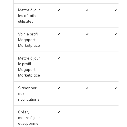
d’OpenMetrics pour la
surveillance des services
Mettre à jour
✓
✓
✓
les détails
utilisateur
Champs de réponse API de
clé de service Azure
Voir le profil
✓
✓
✓
Megaport
Marketplace
Gestion des utilisateurs
Mettre à jour
✓
le profil
Megaport
Marketplace
S’abonner
✓
✓
✓
aux
notifications
Créer,
✓
mettre à jour
et supprimer