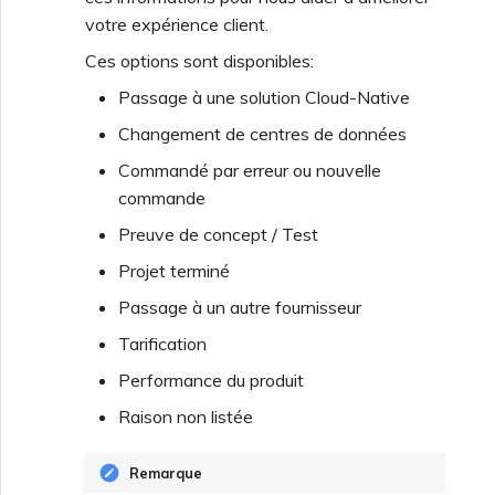
votre expérience client.
Fonctionnalités et
Création d’un VXC vers
instructions d’utilisation de
Ces options sont disponibles:
Google depuis MVE
l’authentification unique
Passage à une solution Cloud-Native
(SSO)
Modification d’une
Changement de centres de données
configuration IX
Commandé par erreur ou nouvelle
FAQ sur l’authentification
commande
unique (SSO)
Déplacement d’un VXC et
Preuve de concept / Test
IX
Prochaines étapes du
Projet terminé
dépannage
Passage à un autre fournisseur
Arrêt d’un VXC et IX
Tarification
Fournir des informations
Performance du produit
de débogage pour un
Surveillance de l’état des
support plus rapide
services
Raison non listée
Remarque
Configuration