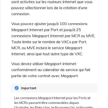
sont activées sur les routeurs Internet que vous
Fortinet FortiGate
fournisseur Terraform
Megaport
mot de passe
Facturation MCR
Megaport Internet
Références utiles
Peering MCR entre clouds
Connexions MCR
Oracle Cloud Infrastructure
pouvez sélectionner lors de la création d’une
Megaport
Gestion des paramètres de
c
privés
Salesforce
sécurité
connexion.
h
Palo Alto Networks
Test dans l’environnement
Connexion au portail
Facturation MVE
Création d’un MCR
OVHcloud
de préproduction
Vous pouvez ajouter jusqu’à 100 connexions
Megaport
Résiliation d’un MCR
SAP HANA Enterprise
e
Afficher les journaux
Megaport Internet par Port et jusqu’à 25
Cloud
d’activité
Facturation VXC, Megaport
Création d’un VXC MCR
Peplink FusionHub
connexions Megaport Internet par MCR ou MVE.
Salesforce Express
Responsabilités du client en
Internet et IX
avec l’API
Toute limite sur le nombre de VXCs par Port,
Connect
matière de sécurité
MCR, ou MVE inclura le service Megaport
Surveillance des
Versa SD-WAN
Internet, ainsi que tout autre type de VXC.
maintenances et
Intégration client
Création d’un VXC vers
SAP
interruptions
FAQ sur l’authentification
Azure depuis MCR
Vous devez utiliser Megaport Internet
du portail Megaport
VMware SD-WAN
conformément au calendrier de service qui fait
VMware Cloud
Verrouillage des services
Création d’un VXC vers
partie de votre contrat avec Megaport.
Megaport
FAQ sur l’abandon du jeton
AWS depuis MVE
Types de connexions vNIC
X-Auth
Important
Wasabi
Lettre d’autorisation
Création d’un VXC vers
Les connexions Megaport Internet pour les Ports et
FAQ MVE
Megaport
FAQ sur l’abandon de l’API
Azure depuis MVE
les MCRs peuvent être commandées depuis
l’Australie, les États-Unis, le Royaume-Uni, la Nouvelle-