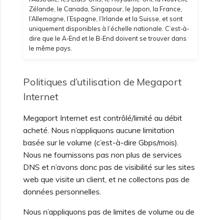
Zélande, le Canada, Singapour, le Japon, la France,
Fonctionnalités et
Création d’un VXC vers
l’Allemagne, l’Espagne, l’Irlande et la Suisse, et sont
instructions d’utilisation de
Google depuis MVE
uniquement disponibles à l’échelle nationale. C’est-à-
l’authentification unique
dire que le A-End et le B-End doivent se trouver dans
(SSO)
le même pays.
Modification d’une
configuration IX
FAQ sur l’authentification
Politiques d’utilisation de Megaport
unique (SSO)
Internet
Déplacement d’un VXC et
IX
Megaport Internet est contrôlé/limité au débit
Prochaines étapes du
acheté. Nous n’appliquons aucune limitation
dépannage
Arrêt d’un VXC et IX
basée sur le volume (c’est-à-dire Gbps/mois).
Nous ne fournissons pas non plus de services
Fournir des informations
DNS et n’avons donc pas de visibilité sur les sites
de débogage pour un
Surveillance de l’état des
web que visite un client, et ne collectons pas de
support plus rapide
services
données personnelles.
Nous n’appliquons pas de limites de volume ou de
Configuration