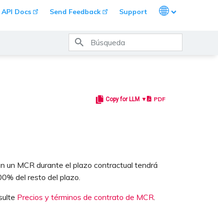
Languages
API Docs
Send Feedback
Support
Inicializando búsqueda
PDF
Copy for LLM ▼
n un MCR durante el plazo contractual tendrá
00% del resto del plazo.
sulte
Precios y términos de contrato de MCR
.