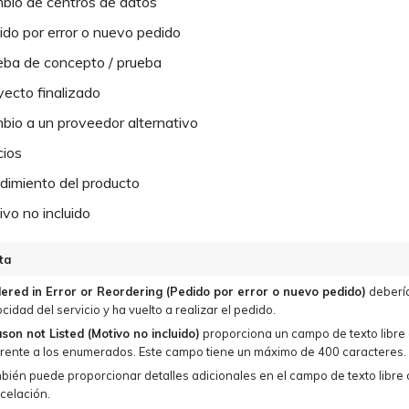
bio de centros de datos
ido por error o nuevo pedido
eba de concepto / prueba
yecto finalizado
bio a un proveedor alternativo
cios
dimiento del producto
vo no incluido
ta
ered in Error or Reordering (Pedido por error o nuevo pedido)
debería
ocidad del servicio y ha vuelto a realizar el pedido.
son not Listed (Motivo no incluido)
proporciona un campo de texto libre 
erente a los enumerados. Este campo tiene un máximo de 400 caracteres.
bién puede proporcionar detalles adicionales en el campo de texto libre 
celación.