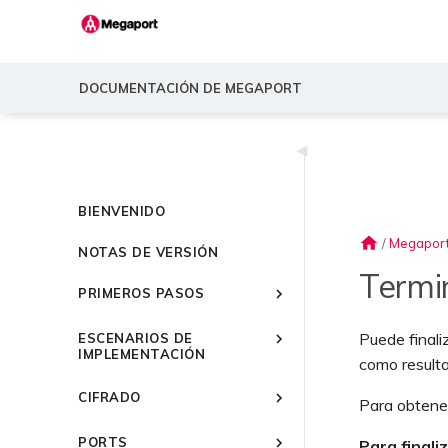
DOCUMENTACIÓN DE MEGAPORT
◀
BIENVENIDO
home
/
Megaport
NOTAS DE VERSIÓN
Termi
PRIMEROS PASOS
Introducción a Megaport
Puede final
ESCENARIOS DE
Inicio rápido
IMPLEMENTACIÓN
como resulta
Configuración de una
Escenarios comunes de
cuenta de Megaport
CIFRADO
conectividad
Para obtene
Panel del Portal de Megaport
Descripción general
Escenarios comunes de
Uso de cifrado con servicios
PORTS
conectividad multicloud
Para finali
de Megaport