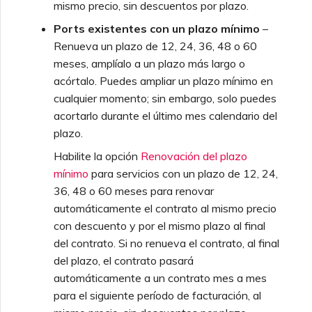
mismo precio, sin descuentos por plazo.
Preguntas frecuentes sobre
VMware SD-WAN
la desaprobación de API
Crear un VXC hacia Google
Ports existentes con un plazo mínimo
–
desde MVE
Renueva un plazo de 12, 24, 36, 48 o 60
meses, amplíalo a un plazo más largo o
Preguntas frecuentes de
Funciones e instrucciones
MVE
acórtalo. Puedes ampliar un plazo mínimo en
de uso de SSO
Cambiar la configuración
cualquier momento; sin embargo, solo puedes
de un IX
acortarlo durante el último mes calendario del
Preguntas frecuentes de
plazo.
SSO
Mover un VXC e IX
Habilite la opción
Renovación del plazo
mínimo
para servicios con un plazo de 12, 24,
Próximos pasos de
Apagar un VXC e IX
36, 48 o 60 meses para renovar
resolución de problemas
automáticamente el contrato al mismo precio
con descuento y por el mismo plazo al final
Monitoreo de estado de
del contrato. Si no renueva el contrato, al final
Proporcionar información
servicios
de depuración para
del plazo, el contrato pasará
soporte más rápido
automáticamente a un contrato mes a mes
Configurar OpenMetrics
para el siguiente período de facturación, al
para monitoreo de