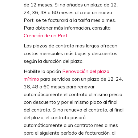
Check Point CloudGuard
de Terraform de Megaport
Megaport
seguridad
Facturación de MCR
de Megaport
de 12 meses. Si no añades un plazo de 12,
Cómo realiza NAT el MCR
Megaport Internet
Conexiones MCR con
OVHcloud
Especificaciones técnicas
OVHcloud
24, 36, 48 o 60 meses al crear un nuevo
Port, se te facturará a la tarifa mes a mes.
Cisco
Pruebas en el entorno de
Ver registros de actividad
Facturación de MVE
Peering de MCR entre
Crear un MCR
Para obtener más información, consulta
Salesforce Express
staging
Límites y cuotas
nubes privadas
Conexiones MCR con
Connect
Creación de un Port
.
Salesforce
Fortinet FortiGate
Monitorear eventos de
Facturación de VXC,
Crear un VXC de MCR con
Los plazos de contrato más largos ofrecen
Responsabilidades de
mantenimiento e
Megaport Internet e IX
Terminar un MCR
la API
costos mensuales más bajos y descuentos
SAP
seguridad del cliente
interrupciones
SAP HANA Enterprise
según la duración del plazo.
Juniper
Cloud
Incorporación de clientes
Crear un VXC hacia Azure
Habilite la opción
Renovación del plazo
VMware Cloud
Preguntas frecuentes de
Bloquear servicios de
desde MCR
mínimo
para servicios con un plazo de 12, 24,
autenticación del Portal de
Megaport
Palo Alto Networks
36, 48 o 60 meses para renovar
Megaport
automáticamente el contrato al mismo precio
Wasabi
Crear un VXC hacia AWS
con descuento y por el mismo plazo al final
Carta de Autorización de
desde MVE
Peplink FusionHub
Preguntas frecuentes sobre
Megaport
del contrato. Si no renueva el contrato, al final
la desaprobación de X-
del plazo, el contrato pasará
Auth Token
Crear un VXC hacia Azure
automáticamente a un contrato mes a mes
Versa SD-WAN
desde MVE
para el siguiente período de facturación, al