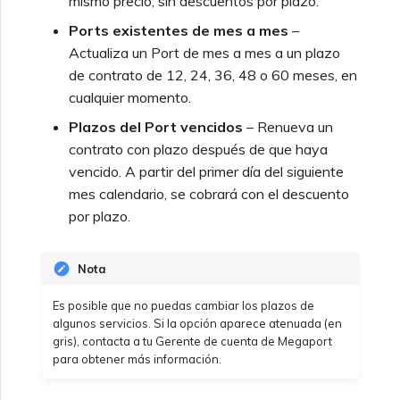
mismo precio, sin descuentos por plazo.
servicios
Ports existentes de mes a mes
–
Actualiza un Port de mes a mes a un plazo
Campos de respuesta de
de contrato de 12, 24, 36, 48 o 60 meses, en
la API de Service Key de
cualquier momento.
Azure
Plazos del Port vencidos
– Renueva un
contrato con plazo después de que haya
vencido. A partir del primer día del siguiente
mes calendario, se cobrará con el descuento
por plazo.
Nota
Es posible que no puedas cambiar los plazos de
algunos servicios. Si la opción aparece atenuada (en
gris), contacta a tu Gerente de cuenta de Megaport
para obtener más información.