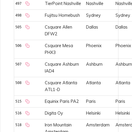
TierPoint Nashville
Nashville
Nashvill
497
Fujitsu Homebush
Sydney
Sydney
498
Csquare Allen
Dallas
Dallas
505
DFW2
Csquare Mesa
Phoenix
Phoenix
506
PHX3
Csquare Ashburn
Ashburn
Ashburn
507
IAD4
Csquare Atlanta
Atlanta
Atlanta
508
ATL1-D
Equinix Paris PA2
Paris
Paris
515
Digita Oy
Helsinki
Helsinki
516
Iron Mountain
Amsterdam
Amster
518
Amsterdam