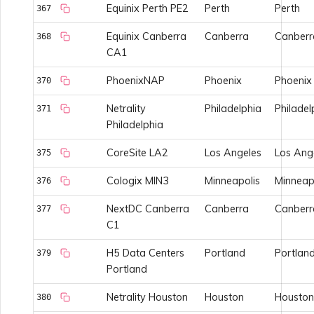
Equinix Perth PE2
Perth
Perth
367
Equinix Canberra
Canberra
Canberr
368
CA1
PhoenixNAP
Phoenix
Phoenix
370
Netrality
Philadelphia
Philadel
371
Philadelphia
CoreSite LA2
Los Angeles
Los Ang
375
Cologix MIN3
Minneapolis
Minneap
376
NextDC Canberra
Canberra
Canberr
377
C1
H5 Data Centers
Portland
Portlan
379
Portland
Netrality Houston
Houston
Houston
380