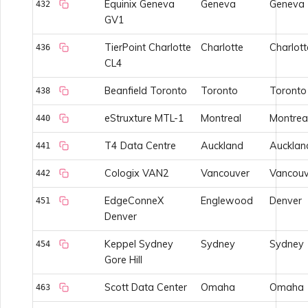
Equinix Geneva
Geneva
Geneva
432
GV1
TierPoint Charlotte
Charlotte
Charlott
436
CL4
Beanfield Toronto
Toronto
Toronto
438
eStruxture MTL-1
Montreal
Montrea
440
T4 Data Centre
Auckland
Aucklan
441
Cologix VAN2
Vancouver
Vancouv
442
EdgeConneX
Englewood
Denver
451
Denver
Keppel Sydney
Sydney
Sydney
454
Gore Hill
Scott Data Center
Omaha
Omaha
463