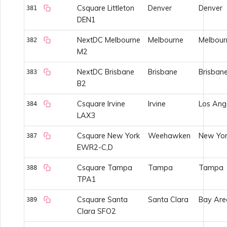
Csquare Littleton
Denver
Denver
381
DEN1
NextDC Melbourne
Melbourne
Melbour
382
M2
NextDC Brisbane
Brisbane
Brisban
383
B2
Csquare Irvine
Irvine
Los Ang
384
LAX3
Csquare New York
Weehawken
New Yor
387
EWR2-C,D
Csquare Tampa
Tampa
Tampa
388
TPA1
Csquare Santa
Santa Clara
Bay Are
389
Clara SFO2