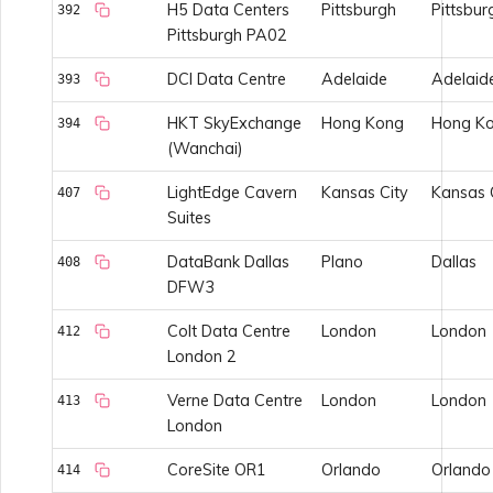
H5 Data Centers
Pittsburgh
Pittsbur
392
Pittsburgh PA02
DCI Data Centre
Adelaide
Adelaid
393
HKT SkyExchange
Hong Kong
Hong K
394
(Wanchai)
LightEdge Cavern
Kansas City
Kansas 
407
Suites
DataBank Dallas
Plano
Dallas
408
DFW3
Colt Data Centre
London
London
412
London 2
Verne Data Centre
London
London
413
London
CoreSite OR1
Orlando
Orlando
414