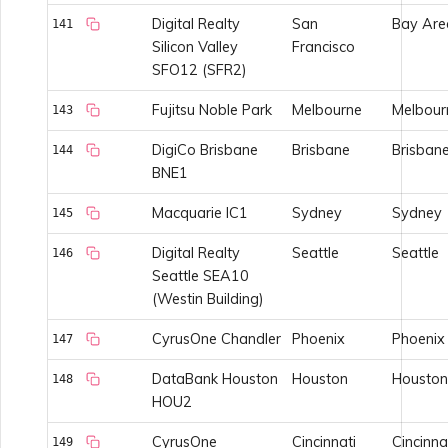
Digital Realty
San
Bay Are
141
Silicon Valley
Francisco
SFO12 (SFR2)
Fujitsu Noble Park
Melbourne
Melbour
143
DigiCo Brisbane
Brisbane
Brisban
144
BNE1
Macquarie IC1
Sydney
Sydney
145
Digital Realty
Seattle
Seattle
146
Seattle SEA10
(Westin Building)
CyrusOne Chandler
Phoenix
Phoenix
147
DataBank Houston
Houston
Houston
148
HOU2
CyrusOne
Cincinnati
Cincinna
149