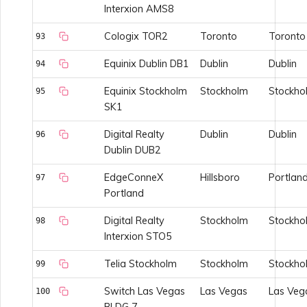
Interxion AMS8
Cologix TOR2
Toronto
Toronto
93
Equinix Dublin DB1
Dublin
Dublin
94
Equinix Stockholm
Stockholm
Stockho
95
SK1
Digital Realty
Dublin
Dublin
96
Dublin DUB2
EdgeConneX
Hillsboro
Portlan
97
Portland
Digital Realty
Stockholm
Stockho
98
Interxion STO5
Telia Stockholm
Stockholm
Stockho
99
Switch Las Vegas
Las Vegas
Las Veg
100
BLDG 7