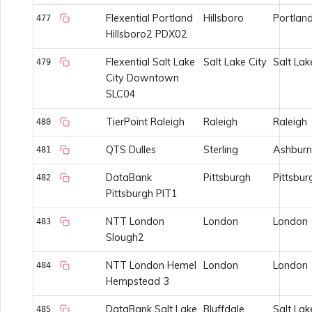
Flexential Portland
Hillsboro
Portlan
477
Hillsboro2 PDX02
Flexential Salt Lake
Salt Lake City
Salt Lak
479
City Downtown
SLC04
TierPoint Raleigh
Raleigh
Raleigh
480
QTS Dulles
Sterling
Ashburn
481
DataBank
Pittsburgh
Pittsbur
482
Pittsburgh PIT1
NTT London
London
London
483
Slough2
NTT London Hemel
London
London
484
Hempstead 3
DataBank Salt Lake
Bluffdale
Salt Lak
485