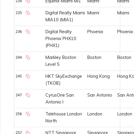
Equinix Miami MI1
Miami
Miami
234
Digital Realty Miami
Miami
Miami
235
MIA10 (MIA1)
Digital Realty
Phoenix
Phoenix
236
Phoenix PHX10
(PHX1)
Markley Boston
Boston
Boston
244
Level 5
HKT SkyExchange
Hong Kong
Hong K
245
(TKOIE)
CyrusOne San
San Antonio
San Ant
247
Antonio I
Telehouse London
London
London
256
North
NTT Singapore
Singapore
Singapo
257