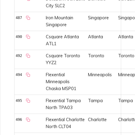
City SLC2
Iron Mountain
Singapore
Singapo
487
Singapore
Csquare Atlanta
Atlanta
Atlanta
490
ATL1
Csquare Toronto
Toronto
Toronto
492
YYZ2
Flexential
Minneapolis
Minneap
494
Minneapolis
Chaska MSP01
Flexential Tampa
Tampa
Tampa
495
North TPA03
Flexential Charlotte
Charlotte
Charlott
496
North CLT04