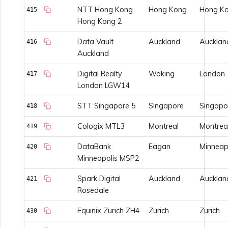
NTT Hong Kong
Hong Kong
Hong K
415
Hong Kong 2
Data Vault
Auckland
Aucklan
416
Auckland
Digital Realty
Woking
London
417
London LGW14
STT Singapore 5
Singapore
Singapo
418
Cologix MTL3
Montreal
Montrea
419
DataBank
Eagan
Minneap
420
Minneapolis MSP2
Spark Digital
Auckland
Aucklan
421
Rosedale
Equinix Zurich ZH4
Zurich
Zurich
430