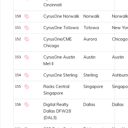
Cincinnati
CyrusOne Norwalk
Norwalk
Norwalk
150
CyrusOne Totowa
Totowa
New Yor
151
CyrusOne/CME
Aurora
Chicago
152
Chicago
CyrusOne Austin
Austin
Austin
153
Met II
CyrusOne Sterling
Sterling
Ashburn
154
Racks Central
Singapore
Singapo
155
Singapore
Digital Realty
Dallas
Dallas
156
Dallas DFW28
(DAL3)