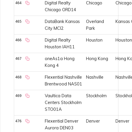
Digital Realty
Chicago
Chicago
464
Chicago ORD14
DataBank Kansas
Overland
Kansas 
465
City MCI2
Park
Digital Realty
Houston
Houston
466
Houston IAH11
oneAs1a Hong
Hong Kong
Hong K
467
Kong 4
Flexential Nashville
Nashville
Nashvill
468
Brentwood NAS01
Vaultica Data
Stockholm
Stockho
469
Centers Stockholm
STO01A
Flexential Denver
Denver
Denver
476
Aurora DEN03