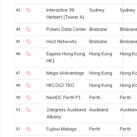
servicios
Interactive 39
Sydney
Sydney
42
Herbert (Tower A)
Campos de respuesta de
Polaris Data Center
Brisbane
Brisban
la API de Service Key de
44
Azure
Host Networks
Brisbane
Brisban
45
Equinix Hong Kong
Hong Kong
Hong K
46
HK1
Mega-iAdvantage
Hong Kong
Hong K
47
HKCOLO TKO
Hong Kong
Hong K
49
NextDC Perth P1
Perth
Perth
50
2degrees Auckland
Auckland
Aucklan
51
Albany
Fujitsu Malaga
Perth
Perth
52