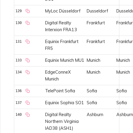
MyLoc Düsseldorf
Dusseldorf
Dusseld
129
Digital Realty
Frankfurt
Frankfur
130
Interxion FRA13
Equinix Frankfurt
Frankfurt
Frankfur
131
FR5
Equinix Munich MU1
Munich
Munich
133
EdgeConneX
Munich
Munich
134
Munich
TelePoint Sofia
Sofia
Sofia
136
Equinix Sophia SO1
Sofia
Sofia
137
Digital Realty
Ashburn
Ashburn
140
Northern Virginia
IAD38 (ASH1)