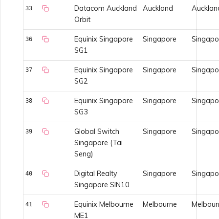
Preguntas frecuentes sobre
Datacom Auckland
Auckland
Aucklan
33
VMware SD-WAN
la desaprobación de API
Crear un VXC hacia Google
Orbit
desde MVE
Equinix Singapore
Singapore
Singapo
36
Preguntas frecuentes de
Funciones e instrucciones
SG1
MVE
de uso de SSO
Cambiar la configuración
de un IX
Equinix Singapore
Singapore
Singapo
37
SG2
Preguntas frecuentes de
SSO
Mover un VXC e IX
Equinix Singapore
Singapore
Singapo
38
SG3
Próximos pasos de
Apagar un VXC e IX
Global Switch
Singapore
Singapo
39
resolución de problemas
Singapore (Tai
Seng)
Monitoreo de estado de
Proporcionar información
servicios
Digital Realty
Singapore
Singapo
40
de depuración para
Singapore SIN10
soporte más rápido
Configurar OpenMetrics
Equinix Melbourne
Melbourne
Melbour
41
para monitoreo de
ME1