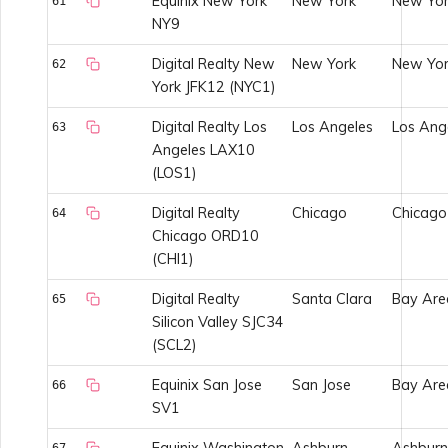
Equinix New York
New York
New Yor
61
NY9
Digital Realty New
New York
New Yor
62
York JFK12 (NYC1)
Digital Realty Los
Los Angeles
Los Ang
63
Angeles LAX10
(LOS1)
Digital Realty
Chicago
Chicago
64
Chicago ORD10
(CHI1)
Digital Realty
Santa Clara
Bay Are
65
Silicon Valley SJC34
(SCL2)
Equinix San Jose
San Jose
Bay Are
66
SV1
Equinix Washington
Ashburn
Ashburn
67