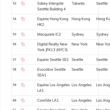
Sabey Intergate
Tukwila
Seattle
53
Seattle Building 4
Equinix Hong Kong
Hong Kong
Hong K
54
HK2
Macquarie IC2
Sydney
Sydney
55
Digital Realty New
New York
New Yor
56
York JFK13 (NYC3)
Equinix Seattle SE2
Seattle
Seattle
57
Evocative Seattle
Seattle
Seattle
58
SEA1
Equinix Los Angeles
Los Angeles
Los Ang
59
LA1
CoreSite LA1
Los Angeles
Los Ang
60