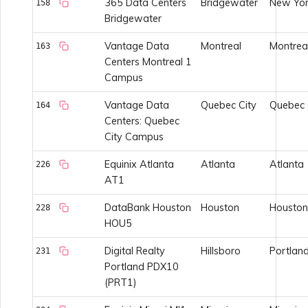
365 Data Centers
Bridgewater
New Yor
158
Bridgewater
Vantage Data
Montreal
Montrea
163
Centers Montreal 1
Campus
Vantage Data
Quebec City
Quebec 
164
Centers: Quebec
City Campus
Equinix Atlanta
Atlanta
Atlanta
226
AT1
DataBank Houston
Houston
Houston
228
HOU5
Digital Realty
Hillsboro
Portlan
231
Portland PDX10
(PRT1)