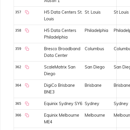
Austin 1
H5 Data Centers St.
St. Louis
St Louis
357
Louis
H5 Data Centers
Philadelphia
Philadel
358
Philadelphia
Bresco Broadband
Columbus
Columb
359
Data Center
ScaleMatrix San
San Diego
San Die
362
Diego
DigiCo Brisbane
Brisbane
Brisban
364
BNE3
Equinix Sydney SY6
Sydney
Sydney
365
Equinix Melbourne
Melbourne
Melbour
366
ME4