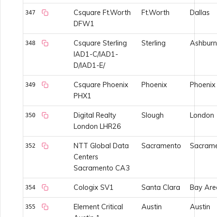
Csquare Ft.Worth
Ft.Worth
Dallas
347
DFW1
Csquare Sterling
Sterling
Ashburn
348
IAD1-C/IAD1-
D/IAD1-E/
Csquare Phoenix
Phoenix
Phoenix
349
PHX1
Digital Realty
Slough
London
350
London LHR26
NTT Global Data
Sacramento
Sacram
352
Centers
Sacramento CA3
Cologix SV1
Santa Clara
Bay Are
354
Element Critical
Austin
Austin
355