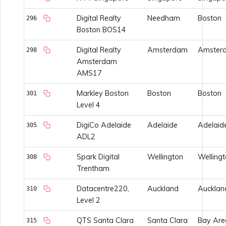
Digital Realty
Needham
Boston
296
Boston BOS14
Digital Realty
Amsterdam
Amster
298
Amsterdam
AMS17
Markley Boston
Boston
Boston
301
Level 4
DigiCo Adelaide
Adelaide
Adelaid
305
ADL2
Spark Digital
Wellington
Welling
308
Trentham
Datacentre220,
Auckland
Aucklan
310
Level 2
QTS Santa Clara
Santa Clara
Bay Are
315