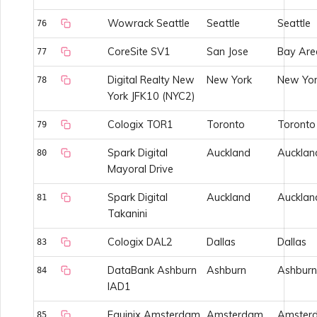
Wowrack Seattle
Seattle
Seattle
76
CoreSite SV1
San Jose
Bay Are
77
Digital Realty New
New York
New Yor
78
York JFK10 (NYC2)
Cologix TOR1
Toronto
Toronto
79
Spark Digital
Auckland
Aucklan
80
Mayoral Drive
Spark Digital
Auckland
Aucklan
81
Takanini
Cologix DAL2
Dallas
Dallas
83
DataBank Ashburn
Ashburn
Ashburn
84
IAD1
Equinix Amsterdam
Amsterdam
Amster
85