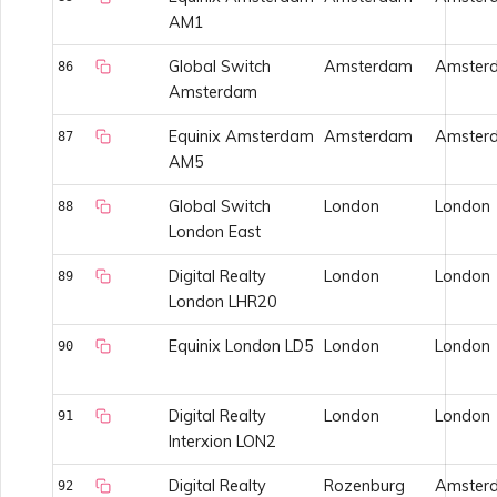
AM1
Global Switch
Amsterdam
Amster
86
Amsterdam
Equinix Amsterdam
Amsterdam
Amster
87
AM5
Global Switch
London
London
88
London East
Digital Realty
London
London
89
London LHR20
Equinix London LD5
London
London
90
Digital Realty
London
London
91
Interxion LON2
Digital Realty
Rozenburg
Amster
92