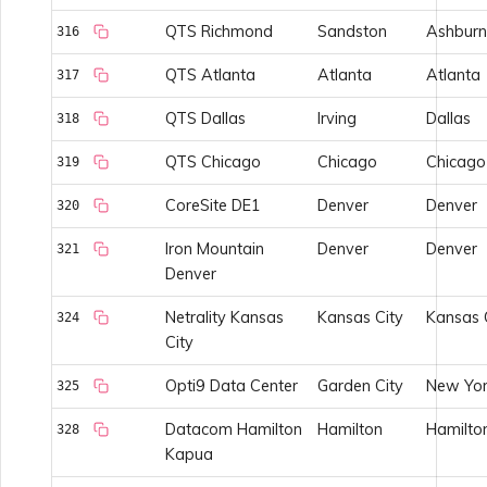
QTS Richmond
Sandston
Ashburn
316
QTS Atlanta
Atlanta
Atlanta
317
QTS Dallas
Irving
Dallas
318
QTS Chicago
Chicago
Chicago
319
CoreSite DE1
Denver
Denver
320
Iron Mountain
Denver
Denver
321
Denver
Netrality Kansas
Kansas City
Kansas 
324
City
Opti9 Data Center
Garden City
New Yor
325
Datacom Hamilton
Hamilton
Hamilto
328
Kapua