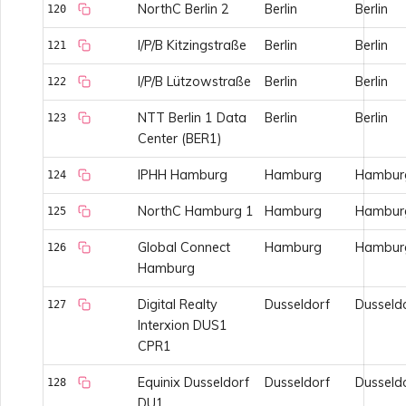
NorthC Berlin 2
Berlin
Berlin
120
I/P/B Kitzingstraße
Berlin
Berlin
121
I/P/B Lützowstraße
Berlin
Berlin
122
NTT Berlin 1 Data
Berlin
Berlin
123
Center (BER1)
IPHH Hamburg
Hamburg
Hambur
124
NorthC Hamburg 1
Hamburg
Hambur
125
Global Connect
Hamburg
Hambur
126
Hamburg
Digital Realty
Dusseldorf
Dusseld
127
Interxion DUS1
CPR1
Equinix Dusseldorf
Dusseldorf
Dusseld
128
DU1