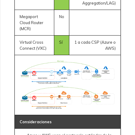
Aggregation/LAG)
servicios
Megaport
No
Campos de respuesta de
Cloud Router
(MCR)
la API de Service Key de
Azure
Virtual Cross
Sí
1 a cada CSP (Azure o
Connect (VXC)
AWS)
Consideraciones