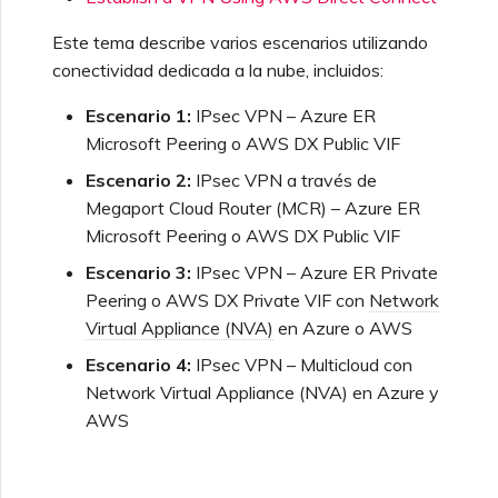
Check Point CloudGuard
de Terraform de Megaport
Megaport
seguridad
Facturación de MCR
de Megaport
Cómo realiza NAT el MCR
Megaport Internet
Conexiones MCR con
OVHcloud
Especificaciones técnicas
Este tema describe varios escenarios utilizando
OVHcloud
conectividad dedicada a la nube, incluidos:
Cisco
Pruebas en el entorno de
Ver registros de actividad
Facturación de MVE
Peering de MCR entre
Crear un MCR
Salesforce Express
staging
Límites y cuotas
nubes privadas
Conexiones MCR con
Escenario 1:
IPsec VPN – Azure ER
Connect
Salesforce
Microsoft Peering o AWS DX Public VIF
Fortinet FortiGate
Monitorear eventos de
Facturación de VXC,
Crear un VXC de MCR con
Responsabilidades de
Escenario 2:
IPsec VPN a través de
mantenimiento e
Megaport Internet e IX
Terminar un MCR
la API
SAP
seguridad del cliente
interrupciones
Megaport Cloud Router (MCR) – Azure ER
SAP HANA Enterprise
Juniper
Cloud
Microsoft Peering o AWS DX Public VIF
Incorporación de clientes
Crear un VXC hacia Azure
VMware Cloud
Escenario 3:
IPsec VPN – Azure ER Private
Preguntas frecuentes de
Bloquear servicios de
desde MCR
autenticación del Portal de
Megaport
Peering o AWS DX Private VIF con
Network
Palo Alto Networks
Megaport
Virtual Appliance (NVA)
en Azure o AWS
Wasabi
Crear un VXC hacia AWS
Escenario 4:
IPsec VPN – Multicloud con
Carta de Autorización de
desde MVE
Peplink FusionHub
Preguntas frecuentes sobre
Network Virtual Appliance (NVA) en Azure y
Megaport
la desaprobación de X-
AWS
Auth Token
Crear un VXC hacia Azure
Versa SD-WAN
desde MVE