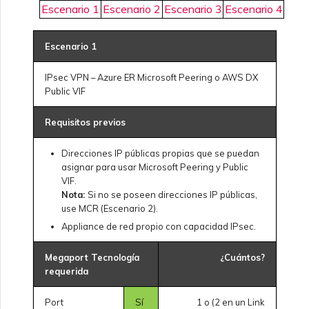
Preguntas frecuentes sobre
Escenario 1
Escenario 2
Escenario 3
Escenario 4
VMware SD-WAN
la desaprobación de API
Crear un VXC hacia Google
desde MVE
Escenario 1
Preguntas frecuentes de
Funciones e instrucciones
IPsec VPN – Azure ER Microsoft Peering o AWS DX
MVE
de uso de SSO
Cambiar la configuración
Public VIF
de un IX
Requisitos previos
Preguntas frecuentes de
SSO
Mover un VXC e IX
Direcciones IP públicas propias que se puedan
asignar para usar Microsoft Peering y Public
VIF.
Próximos pasos de
Apagar un VXC e IX
Nota:
Si no se poseen direcciones IP públicas,
resolución de problemas
use MCR (Escenario 2).
Appliance de red propio con capacidad IPsec.
Monitoreo de estado de
Proporcionar información
servicios
de depuración para
Megaport Tecnología
¿Cuántos?
soporte más rápido
requerida
Configurar OpenMetrics
para monitoreo de
Port
Sí
1 o (2 en un Link