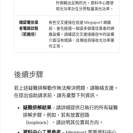
VMware SD-WAN
外側輸出足夠的光。資料中心應使
用光功率計在分界點量測光功率。
變更 IX 設定
使用 MVE 主控台
確認電信業
有些交叉連接在抵達 Megaport 網路
者電路狀態
前，會先經過一個或多個電信業者的網
（若適用）
路設備。請確認交叉連接路徑中的設備
遷移 VXC 和 IX
介面沒有錯誤，且傳送與接收光功率運
MVE 常見問題
作正常。
關閉 VXC 和 IX
後續步驟
監控服務狀態
若上述疑難排解動作無法解決問題，請聯絡支援。
設定 OpenMetrics 服務監控
在提出協助請求前，請先彙整下列資訊。
疑難排解結果
– 請詳細提供已執行的所有疑難
Azure 服務金鑰 API 回應欄
排解步驟。例如，若有放置迴路
位
（loopback），請註明其位置與方向。
資料中心工單參考
– Megaport 需要資料中心