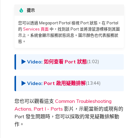
高速跨雲加密
鏈路聚合群組（LAG）
使用服務金鑰建立連線
MVE
建立 MCR VXC
vNIC 連線類型
信用卡付款
建立服務金鑰
升級支援案件
邀請使用者加入帳戶
建立 VXC
連線 MVE
連線 MVE
連線 MVE
連線 MVE
連線 MVE
連線 MVE
終止 IX
瞭解服務頁面
Azure ExpressRoute
Azure MCR 連線
連線 MVE
連線 MVE
連線 MVE
IX 工具與功能
Fortinet FortiGate
提示
Marketplace 常見問題
檢視工作階段事件日誌
管理最短合約期續約
IX 定價與合約條款
連線 MVE
都會區 ID
Megaport 全球網狀 WAN
使用 Megaport 資源進行
您可以透過 Megaport Portal 檢視 Port 狀態。在 Portal
Terraform 狀態管理
設定 Q-in-Q
終止 Megaport Internet 連
設定 MCR
Megaport 網路中的 SSE 與
瞭解 Megaport 帳單
建立 VXC
傳送意見回饋
提供技術支援聯絡方式
連線 MVE
終止 MVE
終止 MVE
終止 MVE
終止 MVE
終止 MVE
終止 MVE
連線至 Latitude.sh
終止 Port
DigitalOcean MCR 連線
終止 MVE
將 MPLS 與 SDCI 整合
終止 MVE
Cisco Webex
Palo Alto Networks
的
Services 頁面
中，找到該 Port 並將滑鼠游標移到其圖
線
SASE
管理 Megaport
MCR 定價與合約條款
終止 MVE
示上，系統會顯示服務狀態訊息。圖示顏色也代表服務狀
Megaport 上雲即服務
Marketplace 個人檔案
態。
匯入現有生產服務
變更合約 VXC 的速率
使用封包過濾
客戶現場服務
變更 VXC 設定
網路維護
設定財務資訊
終止 MVE
基於 FGSP 設定 Fortinet 防
瞭解位置資訊
Google MCR 連線
終止 MVE
Cloudflare
Versa SD-WAN
6WIND
MVE 定價與合約條款
火牆高可用性
新增和修改使用者
如何查看 Port 狀態
(1:02)
使用 Terraform MCP
關閉 VXC 以進行容錯移轉測
在 MCR 中使用 IPsec
下載帳單
建立至 AWS 的 VXC
歐盟數位服務法
更新公司資訊
位置 ID
IBM Cloud Direct Link MCR
Google Cloud
VMware SD-WAN
Server（公開測試版）
試
Anapaya
連線
管理使用者角色
Port 啟用疑難排解
(13:44)
MCR 路由管理
Port 計費
建立至 Azure 的 VXC
重設密碼
服務佈建方式
IBM Cloud Direct Link
Megaport Terraform
終止 VXC
Oracle MCR 連線
Aruba SD-WAN
Provider 常見問題
管理安全設定
您也可以觀看這支
Common Troubleshooting
MCR 計費
建立至 Google Cloud 的
登入 Megaport Portal
合作夥伴代管帳戶
MCR Looking Glass（路由診
Latitude.sh
Actions, Part I - Ports
影片，示範當新的或現有的
VXC
斷）
OVHcloud MCR 連線
Aviatrix
Megaport Terraform
Port 發生問題時，您可以採取的常見疑難排解動
檢視作業日誌
Provider 學習資料與資源
MVE 計費
作。
技術規格
Oracle Cloud Infrastructure
建立 Megaport Internet 連
MCR 的 NAT 運作原理
Salesforce MCR 連線
Check Point CloudGuard
監控維護和中斷事件
線