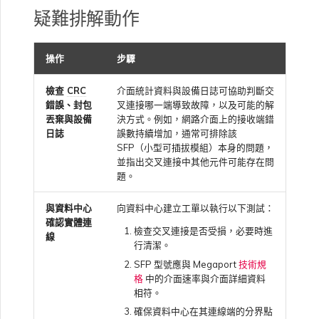
VXC、Megaport Internet 和
限制與配額
疑難排解動作
OVHcloud
IX 計費
MCR 私有雲端互聯
SAP HANA Enterprise
Cisco
鎖定 Megaport 服務
建立 MCR
Cloud
操作
步驟
Salesforce Express
客戶註冊與入駐
終止 MCR
Connect
Fortinet FortiGate
Megaport 授權書
使用 API 建立 MCR VXC
檢查
CRC
介面統計資料與設備日誌可協助判斷交
錯誤、封包
叉連接哪一端導致故障，以及可能的解
丟棄與設備
決方式。例如，網路介面上的接收端錯
SAP
Juniper
從 MCR 建立至 Azure 的
日誌
誤數持續增加，通常可排除該
VXC
SFP（小型可插拔模組）本身的問題，
並指出交叉連接中其他元件可能存在問
VMware Cloud
題。
Palo Alto Networks
從 MVE 建立至 AWS 的 VXC
與資料中心
向資料中心建立工單以執行以下測試：
Wasabi
確認實體連
Peplink FusionHub
檢查交叉連接是否受損，必要時進
線
從 MVE 建立至 Azure 的
行清潔。
VXC
SFP 型號應與 Megaport
技術規
Versa SD-WAN
格
中的介面速率與介面詳細資料
相符。
從 MVE 建立至 Google 的
確保資料中心在其連線端的分界點
VXC