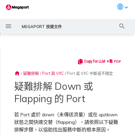
Languag
打
MEGAPORT 技術文件
字
◀
進
行
PDF
Copy for LLM ▼
Megaport 簡介
常見連線情境
Megaport 服務加密指南
建立 Port
概述
概述
概述
概述
概述
概述
Megaport Marketplace 概
監控 Port、VXC、
Megaport Portal 使用者與
服務費用估算
概述
概述
概述
啟用 Port
MCR 中斷或無法使用
MVE 中斷或無法使用
IX 連線
雲端服務供應商互聯位址空間
概述
疑難排解動作
概述
建立 LAG
11:11 Systems
概述
概述
路由過濾
6WIND 概述
Anapaya 概述
Aruba SD-WAN 概述
Aviatrix Secure Edge 概述
Check Point CloudGuard 概
Cisco MVE 概述
Fortinet FortiGate 概述
Juniper MVE 概述
VM-Series Firewall
Peplink FusionHub 概述
Versa SD-WAN 概述
VMware SD-WAN 概述
IX 需求
編輯 IX
MegaIX 功能概述
搜
述
Megaport Internet 和 IX
管理員設定
述
home
/
疑難排解
/
Port 與 VXC
/
Port 或 VXC 中斷或不穩定
尋
快速開始
常見多雲連線情境
MACsec
訂購交叉連接
建立私有 VXC
路由指南
Port
MCR 進階 VLAN 與路由功能
MVE 部署情境
備援
Port 定價與合約條款
啟用計費市場
建立 API 金鑰
快速開始
訂購時的錯誤
MCR 路由
MVE 網際網路連線
IX BGP 路由
ExpressRoute 線路容量不足
聯繫支援
後續步驟
建立帳戶
將 Port 新增至 LAG
3DS Outscale
3DS Outscale MCR 連線
Aruba SD-WAN
路由通告
6WIND 授權網路功能
規劃部署
規劃部署
規劃部署
規劃部署
規劃部署
規劃部署
規劃部署
規劃部署
規劃部署
加入 IX
變更合約 IX 的速率
MegaIX Looking Glass（路
Prisma SD-WAN
疑難排解 Down 或
建立個人檔案
監控 MCR
管理個人檔案
規劃部署
由診斷）
Flapping 的 Port
設定 Megaport 帳戶
使用 Megaport 解決方案實
IPsec
訂購本地迴路
遷移 VXC
Port
MCR 備援
MVE 位置
設定 IX
VXC 定價與合約條款
指派財務角色
管理使用者
建立 Megaport Terraform
容量錯誤
MCR BGP 工作階段中斷
SD-WAN 管理連線
IX BGP 工作階段中斷
支援請求入口網站
強制多重身分驗證
阿里雲專線接入
阿里雲 MCR 連線
路由彙總
規劃部署
建立 MVE
建立 MVE
建立 MVE
建立 MVE
建立 MVE
建立 MVE
建立 MVE
建立 MVE
建立 MVE
AMS-IX 連線
遷移 IX
MCR
Aviatrix
現 MPLS 網路現代化
申請連線
監控 MVE
設定電子郵件通知
Provider 設定檔
建立 MVE
IX 遙測
若
Port
處於 down（未傳送流量）或在 up/down
雲端原生 VPN 加密
Port 備援
設定服務金鑰
MCR
建立 MCR
MVE 備援
Megaport Internet 定價與合
更新帳單資訊
建立 Port
其他 MCR 問題
瞭解支援請求
設定單一登入
AWS Direct Connect
AWS Direct Connect
設定 BGP 進階設定
建立 MVE
建立 VXC
建立 VXC
建立 VXC
建立 VXC
建立 VXC
建立 VXC
France-IX 連線
關閉 IX
Megaport Portal 儀表板
管理 IX
建立 VXC
建立 VXC
建立 VXC
狀態之間快速交替（flapping），請依照以下疑難
MVE
Cisco SD-WAN
以服務供應商身分使用
Marketplace 通知
監控服務狀態
更新公司資訊
約條款
使用 Megaport Terraform
建立 VXC
BGP 社群
排解步驟，以協助找出服務中斷的根本原因。
Megaport API 管理連線
Provider 建立和管理服務