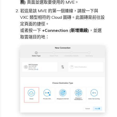
務)
頁面並選取要使用的 MVE。
VXC、Megaport Internet 和
限制與配額
OVHcloud
IX 計費
MCR 私有雲端互聯
SAP HANA Enterprise
若這是該 MVE 的第一個連線，請按一下與
在測試環境中測試
鎖定 Megaport 服務
建立 MCR
Cloud
VXC 類型相符的 Cloud 圖磚。此圖磚是前往設
定頁面的捷徑。
Salesforce Express
客戶註冊與入駐
終止 MCR
Connect
或者按一下
+Connection (新增連線)
，並選
客戶安全責任
Megaport 授權書
使用 API 建立 MCR VXC
取雲端目的地：
SAP
Megaport Portal 驗證常見
從 MCR 建立至 Azure 的
問題
VXC
VMware Cloud
X-Auth Token 淘汰常見問題
從 MVE 建立至 AWS 的 VXC
Wasabi
API 淘汰常見問題
從 MVE 建立至 Azure 的
VXC
單一登入（SSO）功能與使
用說明
從 MVE 建立至 Google 的
VXC