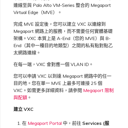
高速跨雲加密
鏈路聚合群組（LAG）
使用服務金鑰建立連線
MVE
建立 MCR VXC
建立 VXC
連線 MVE
連線 MVE
連線 MVE
連線 MVE
連線 MVE
連線 MVE
信用卡付款
建立服務金鑰
升級支援案件
邀請使用者加入帳戶
使用 Cisco Secure Firewall
終止 IX
VXC 連線
連線至與 Palo Alto VM-Series 整合的 Megaport
瞭解服務頁面
連線 MVE
連線 MVE
連線 MVE
Azure ExpressRoute
Azure MCR 連線
IX 工具與功能
MVE
Fortinet FortiGate
連線 MVE
連線 MVE
Marketplace 常見問題
檢視工作階段事件日誌
管理最短合約期續約
IX 定價與合約條款
Threat Defense Virtual 建立
都會區 ID
Virtual Edge（MVE）。
Megaport 全球網狀 WAN
使用 Megaport 資源進行
MVE
Terraform 狀態管理
設定 Q-in-Q
終止 Megaport Internet 連
設定 MCR
連線 MVE
終止 MVE
終止 MVE
終止 MVE
終止 MVE
終止 MVE
終止 MVE
瞭解 Megaport 帳單
建立 VXC
傳送意見回饋
提供技術支援聯絡方式
連線至 Latitude.sh
終止 Port
終止 MVE
將 MPLS 與 SDCI 整合
終止 MVE
DigitalOcean MCR 連線
完成 MVE 設定後，您可以建立 VXC 以連線到
Cisco Webex
IX
Palo Alto Networks
線
終止 MVE
終止 MVE
管理 Megaport
MCR 定價與合約條款
Megaport 網路上的服務，而不需要任何實體基礎
Megaport 上雲即服務
Marketplace 個人檔案
架構。VXC 本質上是 A-End（您的 MVE）與 B-
匯入現有生產服務
變更合約 VXC 的速率
使用封包過濾
終止 MVE
基於 FGSP 設定 Fortinet 防
客戶現場服務
變更 VXC 設定
網路維護
設定財務資訊
瞭解位置資訊
終止 MVE
Google MCR 連線
Cloudflare
End（其中一種目的地類型）之間的私有點對點乙
雲端
Versa SD-WAN
火牆高可用性
MVE 定價與合約條款
太網路連線。
新增和修改使用者
使用 Terraform MCP
關閉 VXC 以進行容錯移轉測
在 MCR 中使用 IPsec
下載帳單
建立至 AWS 的 VXC
歐盟數位服務法
更新公司資訊
位置 ID
IBM Cloud Direct Link MCR
Google Cloud
在每一端，VXC 會對應一個 VLAN ID。
Megaport Internet
VMware SD-WAN
Server（公開測試版）
試
連線
管理使用者角色
您可以申請 VXC 以到達 Megaport 網路中的任一
MCR 路由管理
Port 計費
建立至 Azure 的 VXC
重設密碼
服務佈建方式
IBM Cloud Direct Link
建立 Juniper 私有連線
目的地。您在單一 MVE 上最多可連接 25 個
Megaport Terraform
終止 VXC
Oracle MCR 連線
Provider 常見問題
管理安全設定
VXC。如需更多詳細資料，請參閱
Megaport 限制
MCR 計費
建立至 Google Cloud 的
登入 Megaport Portal
合作夥伴代管帳戶
MCR Looking Glass（路由診
與配額
。
Latitude.sh
API
VXC
斷）
OVHcloud MCR 連線
Megaport Terraform
檢視作業日誌
建立 VXC
Provider 學習資料與資源
MVE 計費
技術規格
Oracle Cloud Infrastructure
Megaport Terraform
建立 Megaport Internet 連
MCR 的 NAT 運作原理
Salesforce MCR 連線
在
Megaport Portal
中，前往
Services (服
Provider
監控維護和中斷事件
線