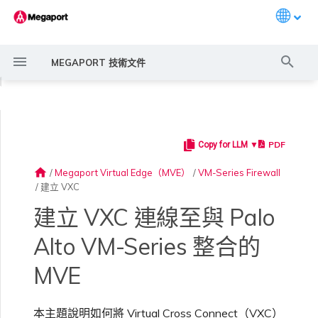
Languag
打
MEGAPORT 技術文件
字
◀
進
行
PDF
Copy for LLM ▼
Megaport 簡介
常見連線情境
Megaport 服務加密指南
建立 Port
概述
概述
概述
概述
6WIND 概述
Anapaya 概述
Aruba SD-WAN 概述
Aviatrix Secure Edge 概述
Check Point CloudGuard 概
Cisco MVE 概述
Fortinet FortiGate 概述
Juniper MVE 概述
Palo Alto Networks Prisma
Peplink FusionHub 概述
Versa SD-WAN 概述
VMware SD-WAN 概述
概述
Megaport Marketplace 概
監控 Port、VXC、
Megaport Portal 使用者與
服務費用估算
概述
概述
概述
概述
概述
將 MVE 連線至 MVE
概述
建立 LAG
11:11 Systems
概述
概述
路由過濾
建立 MVE 概述
建立 MVE 概述
使用 Juniper SSR 建立 MVE
IX 需求
編輯 IX
MegaIX 功能概述
啟用 Port
Port 或 VXC 中斷或不穩定
MCR 中斷或無法使用
MVE 中斷或無法使用
IX 連線
雲端服務供應商互聯位址空間
搜
述
MVE 概述
述
Megaport Internet 和 IX
管理員設定
home
/
Megaport Virtual Edge（MVE）
/
VM-Series Firewall
尋
/
建立 VXC
快速開始
常見多雲連線情境
MACsec
訂購交叉連接
建立私有 VXC
路由指南
Port
MCR 進階 VLAN 與路由功能
6WIND 授權網路功能
規劃部署
規劃部署
規劃部署
規劃部署
規劃部署
規劃部署
規劃部署
規劃部署
規劃部署
備援
Port 定價與合約條款
啟用計費市場
建立 API 金鑰
快速開始
啟用
聯繫支援
終止 VXC
建立帳戶
將 Port 新增至 LAG
3DS Outscale
3DS Outscale MCR 連線
Aruba SD-WAN
路由通告
使用系統標籤建立 MVE
建立路由型 MVE
加入 IX
變更合約 IX 的速率
MegaIX Looking Glass（路
訂購時的錯誤
Port 延遲
MCR 路由
MVE 網際網路連線
IX BGP 路由
ExpressRoute 線路容量不足
規劃部署
規劃部署
建立個人檔案
監控 MCR
管理個人檔案
由診斷）
建立 VXC 連線至與 Palo
設定 Megaport 帳戶
使用 Megaport 解決方案實
IPsec
訂購本地迴路
遷移 VXC
Port
MCR 備援
規劃部署
建立 MVE
建立 MVE
建立 MVE
建立 MVE
建立 MVE
建立 MVE
建立 MVE
建立 MVE
建立 MVE
設定 IX
VXC 定價與合約條款
指派財務角色
管理使用者
建立 Megaport Terraform
支援請求入口網站
強制多重身分驗證
阿里雲專線接入
阿里雲 MCR 連線
路由彙總
手動建立 MVE
建立 SD-WAN MVE
AMS-IX 連線
遷移 IX
容量錯誤
Port 或 VXC 封包遺失
MCR BGP 工作階段中斷
SD-WAN 管理連線
IX BGP 工作階段中斷
Alto VM-Series 整合的
MCR
Port 與 VXC
Aviatrix
現 MPLS 網路現代化
建立 MVE
建立 Prisma MVE
申請連線
監控 MVE
設定電子郵件通知
Provider 設定檔
IX 遙測
MVE
雲端原生 VPN 加密
Port 備援
設定服務金鑰
MCR
建立 MCR
建立 MVE
建立 VXC
建立 VXC
建立 VXC
建立 VXC
建立 VXC
建立 VXC
Megaport Internet 定價與合
更新帳單資訊
建立 Port
瞭解支援請求
設定單一登入
AWS Direct Connect
AWS Direct Connect
設定 BGP 進階設定
使用 Cisco Meraki 建立 MVE
France-IX 連線
關閉 IX
吞吐量與效能
其他 MCR 問題
Megaport Portal 儀表板
建立 VXC
建立 VXC
建立 VXC
管理 IX
MVE
MCR
Cisco SD-WAN
以服務供應商身分使用
建立 VXC
建立 VXC
Marketplace 通知
監控服務狀態
更新公司資訊
約條款
使用 Megaport Terraform
BGP 社群
本主題說明如何將 Virtual Cross Connect（VXC）
Megaport API 管理連線
Provider 建立和管理服務