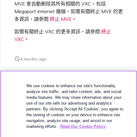
MVE 會自動刪除其所有相關的 VXC，包括
Megaport Internet 連線。如需有關終止 MVE 的更
多資訊，請參閱
終止 MVE
。
如需有關終止 VXC 的更多資訊，請參閱
終止
VXC
。
4 months ago
此頁面是否對您有幫助？
We use cookies to enhance our site's functionality,
analyze site traffic, and tailor content, ads, and social
media features. We may share information about your
use of our site with our advertising and analytics
partners. By clicking 'Accept All Cookies', you agree to
the storing of cookies on your device to enhance site
下一頁
navigation, analyze site usage, and assist in our
連線 MVE
marketing efforts.
Read Our Cookie Policy