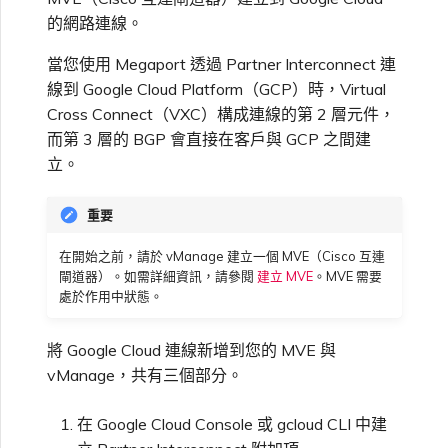
功能範本
高速跨雲加密
鏈路聚合群組（LAG）
使用服務金鑰建立連線
MVE
建立 MCR VXC
vNIC 連線類型
信用卡付款
建立服務金鑰
升級支援案件
邀請使用者加入帳戶
AWS 連線備援
Azure 配對區域 - 高可用性
建立 VXC
連線 MVE
連線 MVE
連線 MVE
連線 MVE
連線 MVE
連線 MVE
終止 IX
VXC 連線
瞭解服務頁面
Azure ExpressRoute
Azure MCR 連線
檢視連線設定
連線 MVE
連線 MVE
連線 MVE
IX 工具與功能
的網路連線。
MVE
Marketplace 常見問題
檢視工作階段事件日誌
管理最短合約期續約
IX 定價與合約條款
設計
連線 MVE
都會區 ID
Megaport 全球網狀 WAN
使用 Megaport 資源進行
當您使用 Megaport 透過 Partner Interconnect 連
步驟 3 - 建立 BGP 功能範
Terraform 狀態管理
設定 Q-in-Q
終止 Megaport Internet 連
設定 MCR
Megaport 網路中的 SSE 與
瞭解 Megaport 帳單
建立 VXC
傳送意見回饋
提供技術支援聯絡方式
AWS 公用連線
連線 MVE
終止 MVE
終止 MVE
終止 MVE
終止 MVE
終止 MVE
終止 MVE
連線至 Latitude.sh
終止 Port
DigitalOcean MCR 連線
終止 MVE
將 MPLS 與 SDCI 整合
終止 MVE
Cisco Webex
線到 Google Cloud Platform（GCP）時，Virtual
IX
本
線
SASE
管理 Megaport
MCR 定價與合約條款
終止 MVE
Cross Connect（VXC）構成連線的第 2 層元件，
Megaport 上雲即服務
Marketplace 個人檔案
而第 3 層的 BGP 會直接在客戶與 GCP 之間建
匯入現有生產服務
變更合約 VXC 的速率
使用封包過濾
客戶現場服務
變更 VXC 設定
網路維護
設定財務資訊
AWS 加密選項
終止 MVE
基於 FGSP 設定 Fortinet 防
瞭解位置資訊
Google MCR 連線
終止 MVE
Cloudflare
雲端
步驟 4 - 建立 CLI Add-On
立。
6WIND
MVE 定價與合約條款
火牆高可用性
功能範本
新增和修改使用者
使用 Terraform MCP
關閉 VXC 以進行容錯移轉測
在 MCR 中使用 IPsec
下載帳單
建立至 AWS 的 VXC
歐盟數位服務法
更新公司資訊
AWS 上的 Salesforce
位置 ID
IBM Cloud Direct Link MCR
Google Cloud
重要
Megaport Internet
Server（公開測試版）
試
Hyperforce
連線
Anapaya
步驟 5 - 更新您的裝置範本
管理使用者角色
在開始之前，請於 vManage 建立一個 MVE（Cisco 互連
MCR 路由管理
Port 計費
建立至 Azure 的 VXC
重設密碼
服務佈建方式
閘道器）。如需詳細資訊，請參閱
建立 MVE
。MVE 需要
IBM Cloud Direct Link
建立 Juniper 私有連線
Megaport Terraform
終止 VXC
AWS 上的 Snowflake
Oracle MCR 連線
處於作用中狀態。
Aruba SD-WAN
Provider 常見問題
管理安全設定
MCR 計費
建立至 Google Cloud 的
登入 Megaport Portal
合作夥伴代管帳戶
MCR Looking Glass（路由診
Latitude.sh
將 Google Cloud 連線新增到您的 MVE 與
API
VXC
AWS Outposts Rack
OVHcloud MCR 連線
斷）
Aviatrix
vManage，共有三個部分。
Megaport Terraform
檢視作業日誌
Provider 學習資料與資源
MVE 計費
技術規格
Oracle Cloud Infrastructure
Megaport Terraform
建立 Megaport Internet 連
AWS 常見問題
在 Google Cloud Console 或 gcloud CLI 中建
Salesforce MCR 連線
MCR 的 NAT 運作原理
Check Point CloudGuard
Provider
監控維護和中斷事件
線