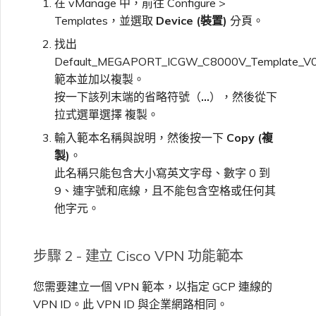
在 vManage 中，前往 Configure >
Templates，並選取
Device (裝置)
分頁。
找出
Default_MEGAPORT_ICGW_C8000V_Template_V
範本並加以複製。
按一下該列末端的省略符號（
…
），然後從下
拉式選單選擇 複製。
輸入範本名稱與說明，然後按一下
Copy (複
製)
。
此名稱只能包含大小寫英文字母、數字 0 到
9、連字號和底線，且不能包含空格或任何其
他字元。
步驟 2 - 建立 Cisco VPN 功能範本
您需要建立一個 VPN 範本，以指定 GCP 連線的
VPN ID。此 VPN ID 與企業網路相同。