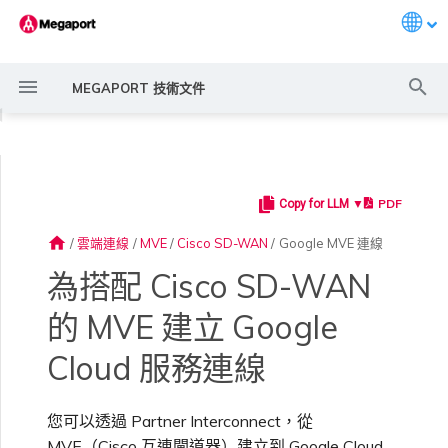
Langu
打
MEGAPORT 技術文件
字
◀
進
行
PDF
Copy for LLM ▼
Megaport 簡介
常見連線情境
Megaport 服務加密指南
建立 Port
概述
概述
11:11 Systems
概述
AWS Direct Connect
AWS Direct Connect
AWS Direct Connect
AWS Direct Connect
AWS Direct Connect
AWS Direct Connect
概述
概述
概述
Megaport Marketplace 概
監控 Port、VXC、
Megaport Portal 使用者與
服務費用估算
概述
概述
概述
概述
概述
在 Megaport Portal 中新
概述
建立 LAG
AWS 連線概述
ExpressRoute
Google Cloud
OVHcloud Connect
SAP HANA Enterprise
AWS 上的 VMware Cloud
AWS MCR 連線
AWS MVE 連線
AWS MVE 連線
AWS MVE 連線
AWS MVE 連線
AWS MVE 連線
AWS MVE 連線
路由過濾
6WIND 概述
Anapaya 概述
Aruba SD-WAN 概述
Aviatrix Secure Edge 概述
Check Point CloudGuard 概
Cisco MVE 概述
Fortinet FortiGate 概述
Juniper MVE 概述
VM-Series Firewall
Peplink FusionHub 概述
Versa SD-WAN 概述
VMware SD-WAN 概述
IX 需求
編輯 IX
MegaIX 功能概述
啟用 Port
Port 或 VXC 中斷或不穩定
MCR 中斷或無法使用
MVE 中斷或無法使用
IX 連線
雲端服務供應商互聯位址空間
搜
述
Megaport Internet 和 IX
管理員設定
增 Google Cloud 連線
Cloud
述
home
/
雲端連線
/
MVE
/
Cisco SD-WAN
/
Google MVE 連線
尋
快速開始
常見多雲連線情境
MACsec
訂購交叉連接
建立私有 VXC
路由指南
3DS Outscale
3DS Outscale MCR 連線
MCR 進階 VLAN 與路由功能
MVE 部署情境
備援
Port 定價與合約條款
啟用計費市場
建立 API 金鑰
快速開始
啟用
聯繫支援
建立帳戶
將 Port 新增至 LAG
託管 VIF
ExpressRoute Direct
Google 連線備援
OVHcloud Connect Direct
Azure VMware 解決方案
AWS Transit Gateway 跨區
MVE 託管連線
MVE 託管連線
MVE 託管連線
MVE 託管連線
MVE 託管連線
MVE 託管連線
路由通告
6WIND 授權網路功能
規劃部署
規劃部署
規劃部署
規劃部署
規劃部署
規劃部署
規劃部署
規劃部署
規劃部署
加入 IX
變更合約 IX 的速率
MegaIX Looking Glass（路
訂購時的錯誤
Port 延遲
MCR 路由
MVE 網際網路連線
IX BGP 路由
ExpressRoute 線路容量不足
Azure MVE 連線
Azure MVE 連線
Azure MVE 連線
Azure MVE 連線
Azure MVE 連線
Azure MVE 連線
Prisma SD-WAN
為搭配 Cisco SD-WAN
建立個人檔案
監控 MCR
管理個人檔案
將 Google Cloud 連線新
AWS 上的 SAP
域路由
規劃部署
由診斷）
增至 vManage
的 MVE 建立 Google
設定 Megaport 帳戶
使用 Megaport 解決方案實
IPsec
訂購本地迴路
遷移 VXC
Port
阿里雲專線接入
阿里雲 MCR 連線
MCR 備援
MVE 位置
設定 IX
VXC 定價與合約條款
指派財務角色
管理使用者
建立 Megaport Terraform
支援請求入口網站
強制多重身分驗證
託管連線
ExpressRoute Metro
MVE 託管 VIF
MVE 託管 VIF
MVE 託管 VIF
MVE 託管 VIF
MVE 託管 VIF
MVE 託管 VIF
路由彙總
規劃部署
建立 MVE
建立 MVE
建立 MVE
建立 MVE
建立 MVE
建立 MVE
建立 MVE
建立 MVE
建立 MVE
AMS-IX 連線
遷移 IX
容量錯誤
Port 或 VXC 封包遺失
MCR BGP 工作階段中斷
SD-WAN 管理連線
IX BGP 工作階段中斷
Google MVE 連線
Google MVE 連線
Google MVE 連線
Google MVE 連線
Google MVE 連線
Google MVE 連線
Port 與 VXC
現 MPLS 網路現代化
申請連線
監控 MVE
設定電子郵件通知
Provider 設定檔
Azure 上的 SAP
建立 MVE
IX 遙測
Cloud 服務連線
步驟 1 - 複製預設裝置範本
雲端原生 VPN 加密
Port 備援
設定服務金鑰
MCR
AWS Direct Connect
AWS Direct Connect
建立 MCR
MVE 備援
Megaport Internet 定價與合
更新帳單資訊
建立 Port
瞭解支援請求
設定單一登入
專用連線
Azure 連線備援
設定 BGP 進階設定
建立 MVE
建立 VXC
建立 VXC
建立 VXC
建立 VXC
建立 VXC
建立 VXC
France-IX 連線
關閉 IX
吞吐量與效能
其他 MCR 問題
Megaport Portal 儀表板
其他 MVE 連線
其他 MVE 連線
其他 MVE 連線
其他 MVE 連線
其他 MVE 連線
其他 MVE 連線
管理 IX
建立 VXC
建立 VXC
建立 VXC
MCR
您可以透過 Partner Interconnect，從
以服務供應商身分使用
Marketplace 通知
監控服務狀態
更新公司資訊
約條款
使用 Megaport Terraform
Google Cloud 上的 SAP
建立 VXC
BGP 社群
步驟 2 - 建立 Cisco VPN
Megaport API 管理連線
Provider 建立和管理服務
MVE（Cisco 互連閘道器）建立到 Google Cloud