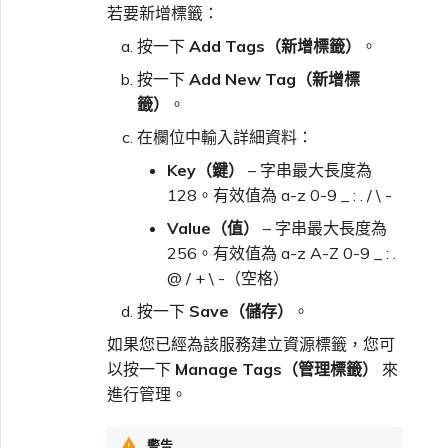
若要新增標籤：
按一下
Add Tags（新增標籤）
。
按一下
Add New Tag（新增標
籤）
。
在欄位中輸入詳細資料：
Key（鍵）
– 字串最大長度為
128。有效值為 a-z 0-9 _ : . / \ -
Value（值）
– 字串最大長度為
256。有效值為 a-z A-Z 0-9 _ : .
@ / + \ -（空格）
按一下
Save（儲存）
。
如果您已經為該服務建立資源標籤，您可
以按一下
Manage Tags（管理標籤）
來
進行管理。
警告