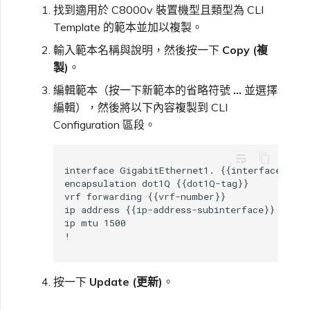
找到適用於 C8000v 裝置機型且類型為 CLI
Template 的範本並加以複製。
輸入範本名稱與說明，然後按一下
Copy (複
製)
。
編輯範本（按一下新範本的省略符號
…
並選擇
編輯），然後將以下內容複製到 CLI
Configuration 區段。
wrap_text
interface GigabitEthernet1. {{interface-tag}}
encapsulation dot1Q {{dot1Q-tag}}

vrf forwarding {{vrf-number}}

ip address {{ip-address-subinterface}}

ip mtu 1500

按一下
Update (更新)
。