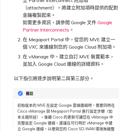
立 Partner Interconnect 附加項
VXC、Megaport Internet 和
限制與配額
OVHcloud
（attachment）。將建立附加項時提供的配對
IX 計費
SAP HANA Enterprise
MCR 私有雲端互聯
金鑰複製起來。
Cisco
在測試環境中測試
鎖定 Megaport 服務
建立 MCR
Cloud
如需更多資訊，請參閱 Google 文件
Google
Salesforce Express
Partner Interconnects
。
客戶註冊與入駐
終止 MCR
Connect
Fortinet FortiGate
客戶安全責任
Megaport 授權書
使用 API 建立 MCR VXC
在 Megaport Portal 中，從您的 MVE 建立一
個 VXC 來連線到您的 Google Cloud 附加項。
SAP
Megaport Portal 驗證常見
Juniper
從 MCR 建立至 Azure 的
在 vManage 中，建立自訂 MVE 裝置範本，
問題
VXC
並加入 Google Cloud 連線的詳細資料。
VMware Cloud
Palo Alto Networks
以下指引將逐步說明第二與第三部分。
X-Auth Token 淘汰常見問題
從 MVE 建立至 AWS 的 VXC
Wasabi
備註
Peplink FusionHub
API 淘汰常見問題
從 MVE 建立至 Azure 的
VXC
初始版本的 MVE 在設定 Google 雲端連線時，需要同時在
Cisco vManage 與 Megaport Portal 進行設定步驟（如
Versa SD-WAN
單一登入（SSO）功能與使
本主題所述）。後續 Cisco 的更新可讓您在 vManage 中
用說明
完整設定 Google 連線。建議在可行時於 vManage 中建
從 MVE 建立至 Google 的
立 Google 連線，以便與您的 Cisco SD-WAN 環境無縫整
VXC