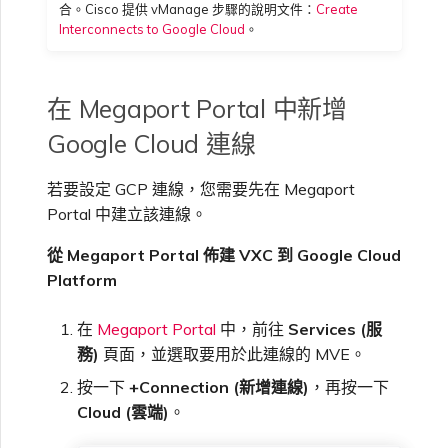
VMware SD-WAN
合。Cisco 提供 vManage 步驟的說明文件：
Create
Interconnects to Google Cloud
。
單一登入（SSO）常見問題
變更 IX 設定
使用 MVE 主控台
疑難排解後續步驟
在 Megaport Portal 中新增
遷移 VXC 和 IX
MVE 常見問題
Google Cloud 連線
提供偵錯資訊以加快支援回應
關閉 VXC 和 IX
若要設定 GCP 連線，您需要先在 Megaport
Portal 中建立該連線。
監控服務狀態
從 Megaport Portal 佈建 VXC 到 Google Cloud
Platform
設定 OpenMetrics 服務監控
在
Megaport Portal
中，前往
Services (服
務)
頁面，並選取要用於此連線的 MVE。
Azure 服務金鑰 API 回應欄
按一下
+Connection (新增連線)
，再按一下
位
Cloud (雲端)
。