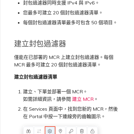
VMware SD-WAN
封包過濾器同時支援 IPv4 與 IPv6。
單一登入（SSO）常見問題
您最多可建立 20 個封包過濾器清單。
變更 IX 設定
使用 MVE 主控台
每個封包過濾器清單最多可包含 50 個項目。
疑難排解後續步驟
遷移 VXC 和 IX
MVE 常見問題
建立封包過濾器
提供偵錯資訊以加快支援回應
關閉 VXC 和 IX
僅能在已部署的 MCR 上建立封包過濾器。每個
MCR 最多可建立 20 個封包過濾器清單。
監控服務狀態
建立封包過濾器清單
建立、下單並部署一個 MCR。
設定 OpenMetrics 服務監控
如需詳細資訊，請參閱
建立 MCR
。
在 Services 頁面中，找到您新的 MCR，然後
Azure 服務金鑰 API 回應欄
在 Portal 中按一下連線旁的齒輪圖示。
位