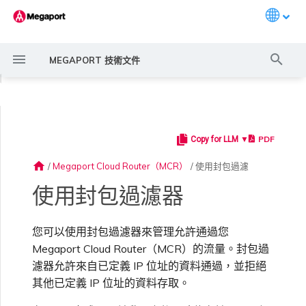
Languag
打
MEGAPORT 技術文件
字
◀
進
行
PDF
Copy for LLM ▼
Megaport 簡介
常見連線情境
Megaport 服務加密指南
建立 Port
概述
概述
概述
路由過濾
概述
概述
Megaport Marketplace 概
監控 Port、VXC、
Megaport Portal 使用者與
服務費用估算
概述
概述
概述
概述
概述
封包過濾器規則
概述
建立 LAG
11:11 Systems
概述
概述
6WIND 概述
Anapaya 概述
Aruba SD-WAN 概述
Aviatrix Secure Edge 概述
Check Point CloudGuard 概
Cisco MVE 概述
Fortinet FortiGate 概述
Juniper MVE 概述
VM-Series Firewall
Peplink FusionHub 概述
Versa SD-WAN 概述
VMware SD-WAN 概述
IX 需求
編輯 IX
MegaIX 功能概述
啟用 Port
Port 或 VXC 中斷或不穩定
MCR 中斷或無法使用
MVE 中斷或無法使用
IX 連線
雲端服務供應商互聯位址空間
搜
述
Megaport Internet 和 IX
管理員設定
述
home
/
Megaport Cloud Router（MCR）
/
使用封包過濾
尋
快速開始
常見多雲連線情境
MACsec
訂購交叉連接
建立私有 VXC
路由指南
Port
路由通告
MVE 部署情境
備援
Port 定價與合約條款
啟用計費市場
建立 API 金鑰
快速開始
啟用
聯繫支援
建立封包過濾器
建立帳戶
將 Port 新增至 LAG
3DS Outscale
3DS Outscale MCR 連線
Aruba SD-WAN
6WIND 授權網路功能
規劃部署
規劃部署
規劃部署
規劃部署
規劃部署
規劃部署
規劃部署
規劃部署
規劃部署
加入 IX
變更合約 IX 的速率
MegaIX Looking Glass（路
訂購時的錯誤
Port 延遲
MCR 路由
MVE 網際網路連線
IX BGP 路由
ExpressRoute 線路容量不足
Prisma SD-WAN
使用封包過濾器
建立個人檔案
監控 MCR
管理個人檔案
規劃部署
由診斷）
設定 Megaport 帳戶
使用 Megaport 解決方案實
IPsec
訂購本地迴路
遷移 VXC
Port
路由彙總
MVE 位置
設定 IX
VXC 定價與合約條款
指派財務角色
管理使用者
建立 Megaport Terraform
支援請求入口網站
編輯封包過濾器清單
強制多重身分驗證
阿里雲專線接入
阿里雲 MCR 連線
規劃部署
建立 MVE
建立 MVE
建立 MVE
建立 MVE
建立 MVE
建立 MVE
建立 MVE
建立 MVE
建立 MVE
AMS-IX 連線
遷移 IX
容量錯誤
Port 或 VXC 封包遺失
MCR BGP 工作階段中斷
SD-WAN 管理連線
IX BGP 工作階段中斷
您可以使用封包過濾器來管理允許通過您
MCR
Port 與 VXC
Aviatrix
現 MPLS 網路現代化
申請連線
監控 MVE
設定電子郵件通知
Provider 設定檔
建立 MVE
IX 遙測
Megaport Cloud Router（MCR）的流量。封包過
濾器允許來自已定義 IP 位址的資料通過，並拒絕
雲端原生 VPN 加密
Port 備援
設定服務金鑰
MCR
設定 BGP 進階設定
MVE 備援
Megaport Internet 定價與合
更新帳單資訊
建立 Port
瞭解支援請求
複製封包過濾器清單
設定單一登入
AWS Direct Connect
AWS Direct Connect
建立 MVE
建立 VXC
建立 VXC
建立 VXC
建立 VXC
建立 VXC
建立 VXC
France-IX 連線
關閉 IX
吞吐量與效能
其他 MCR 問題
Megaport Portal 儀表板
管理 IX
建立 VXC
建立 VXC
建立 VXC
MVE
MCR
Cisco SD-WAN
其他已定義 IP 位址的資料存取。
以服務供應商身分使用
Marketplace 通知
監控服務狀態
更新公司資訊
約條款
使用 Megaport Terraform
建立 VXC
BGP 社群
Megaport API 管理連線
Provider 建立和管理服務