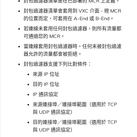
封包過濾器清單是在已部署的 MCR 上定義。
VXC、Megaport Internet 和
限制與配額
OVHcloud
封包過濾器清單會套用到 VXC 介面 - 視 MCR
IX 計費
SAP HANA Enterprise
Cisco
在測試環境中測試
鎖定 Megaport 服務
建立 MCR
的位置而定，可套用在 A-End 或 B-End。
Cloud
Salesforce Express
若連線未套用任何封包過濾器，則所有流量都
客戶註冊與入駐
Connect
可通過您的 MCR。
Fortinet FortiGate
客戶安全責任
Megaport 授權書
使用 API 建立 MCR VXC
當連線套用封包過濾器時，任何未被封包過濾
器允許的流量都會被拒絕。
SAP
Megaport Portal 驗證常見
Juniper
從 MCR 建立至 Azure 的
問題
VXC
封包過濾器支援下列比對條件：
來源 IP 位址
VMware Cloud
Palo Alto Networks
X-Auth Token 淘汰常見問題
從 MVE 建立至 AWS 的 VXC
目的 IP 位址
IP 通訊協定
Wasabi
Peplink FusionHub
API 淘汰常見問題
從 MVE 建立至 Azure 的
來源連接埠／連接埠範圍（適用於 TCP
VXC
與 UDP 通訊協定）
Versa SD-WAN
單一登入（SSO）功能與使
目的連接埠／連接埠範圍（適用於 TCP
用說明
從 MVE 建立至 Google 的
與 UDP 通訊協定）
VXC