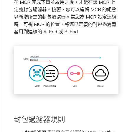
在 MCR 完成下單並啟用之後，才能在該 MCR 上
高速跨雲加密
鏈路聚合群組（LAG）
使用服務金鑰建立連線
MVE
vNIC 連線類型
信用卡付款
建立服務金鑰
升級支援案件
刪除封包過濾器清單
邀請使用者加入帳戶
建立 VXC
連線 MVE
連線 MVE
連線 MVE
連線 MVE
連線 MVE
連線 MVE
終止 IX
VXC 連線
瞭解服務頁面
Azure ExpressRoute
Azure MCR 連線
連線 MVE
連線 MVE
連線 MVE
IX 工具與功能
MVE
Fortinet FortiGate
定義封包過濾器。接著，您可以編輯 MCR 的組態
Marketplace 常見問題
檢視工作階段事件日誌
管理最短合約期續約
IX 定價與合約條款
連線 MVE
都會區 ID
以新增所需的封包過濾器。當您為 MCR 設定連線
Megaport 全球網狀 WAN
使用 Megaport 資源進行
Terraform 狀態管理
設定 Q-in-Q
終止 Megaport Internet 連
Megaport 網路中的 SSE 與
瞭解 Megaport 帳單
建立 VXC
傳送意見回饋
套用封包過濾器清單
提供技術支援聯絡方式
連線 MVE
終止 MVE
終止 MVE
終止 MVE
終止 MVE
終止 MVE
終止 MVE
時，可視 MCR 的位置，將您已定義的封包過濾器
連線至 Latitude.sh
終止 Port
DigitalOcean MCR 連線
終止 MVE
將 MPLS 與 SDCI 整合
終止 MVE
Cisco Webex
IX
Palo Alto Networks
線
SASE
管理 Megaport
MCR 定價與合約條款
終止 MVE
套用到連線的 A-End 或 B-End
Megaport 上雲即服務
Marketplace 個人檔案
匯入現有生產服務
變更合約 VXC 的速率
客戶現場服務
變更 VXC 設定
網路維護
參考資料
設定財務資訊
終止 MVE
基於 FGSP 設定 Fortinet 防
瞭解位置資訊
Google MCR 連線
終止 MVE
Cloudflare
雲端
Versa SD-WAN
6WIND
MVE 定價與合約條款
火牆高可用性
新增和修改使用者
使用 Terraform MCP
關閉 VXC 以進行容錯移轉測
下載帳單
建立至 AWS 的 VXC
歐盟數位服務法
更新公司資訊
位置 ID
IBM Cloud Direct Link MCR
Google Cloud
Megaport Internet
VMware SD-WAN
Server（公開測試版）
試
Anapaya
連線
管理使用者角色
Port 計費
建立至 Azure 的 VXC
重設密碼
服務佈建方式
IBM Cloud Direct Link
建立 Juniper 私有連線
Megaport Terraform
終止 VXC
Oracle MCR 連線
Aruba SD-WAN
Provider 常見問題
管理安全設定
MCR 計費
建立至 Google Cloud 的
登入 Megaport Portal
合作夥伴代管帳戶
Latitude.sh
API
VXC
OVHcloud MCR 連線
Aviatrix
Megaport Terraform
檢視作業日誌
Provider 學習資料與資源
封包過濾器規則
MVE 計費
技術規格
Oracle Cloud Infrastructure
Megaport Terraform
建立 Megaport Internet 連
Salesforce MCR 連線
Check Point CloudGuard
Provider
監控維護和中斷事件
線