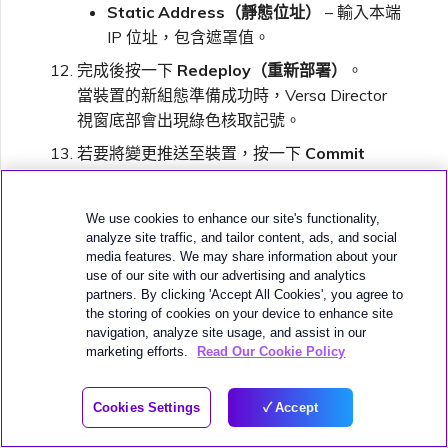
Static Address（靜態位址）
– 輸入本端
IP 位址，包含遮罩值。
完成後按一下
Redeploy（重新部署）
。
當裝置的新組態準備成功時，Versa Director
視窗底部會出現綠色核取記號。
若要將變更推送至裝置，按一下
Commit
Template（提交樣板）
（於右上角）。
We use cookies to enhance our site's functionality,
analyze site traffic, and tailor content, ads, and social
media features. We may share information about your
use of our site with our advertising and analytics
partners. By clicking 'Accept All Cookies', you agree to
the storing of cookies on your device to enhance site
navigation, analyze site usage, and assist in our
marketing efforts.
Read Our Cookie Policy
會開啟 Commit Template to Devices 視窗。
Cookies Settings
Accept