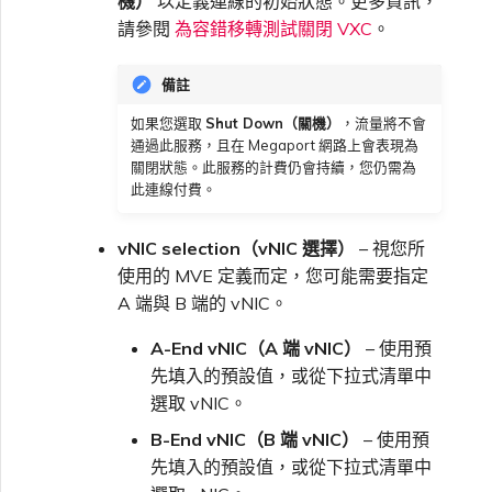
機）
以定義連線的初始狀態。更多資訊，
請參閱
為容錯移轉測試關閉 VXC
。
備註
如果您選取
Shut Down（關機）
，流量將不會
通過此服務，且在 Megaport 網路上會表現為
關閉狀態。此服務的計費仍會持續，您仍需為
此連線付費。
vNIC selection（vNIC 選擇）
– 視您所
使用的 MVE 定義而定，您可能需要指定
A 端與 B 端的 vNIC。
A-End vNIC（A 端 vNIC）
– 使用預
先填入的預設值，或從下拉式清單中
選取 vNIC。
B-End vNIC（B 端 vNIC）
– 使用預
先填入的預設值，或從下拉式清單中