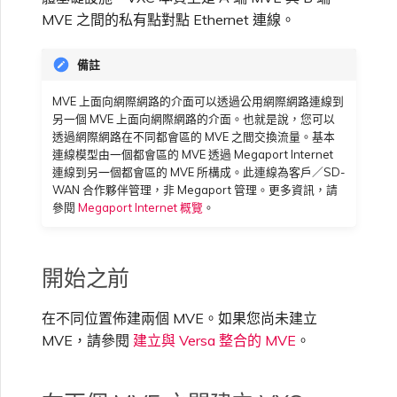
VXC、Megaport Internet 和
限制與配額
MVE 之間的私有點對點 Ethernet 連線。
OVHcloud
IX 計費
MCR 私有雲端互聯
SAP HANA Enterprise
在測試環境中測試
鎖定 Megaport 服務
建立 MCR
Cloud
備註
Salesforce Express
客戶註冊與入駐
終止 MCR
Connect
MVE 上面向網際網路的介面可以透過公用網際網路連線到
客戶安全責任
Megaport 授權書
使用 API 建立 MCR VXC
另一個 MVE 上面向網際網路的介面。也就是說，您可以
透過網際網路在不同都會區的 MVE 之間交換流量。基本
連線模型由一個都會區的 MVE 透過 Megaport Internet
SAP
Megaport Portal 驗證常見
從 MCR 建立至 Azure 的
連線到另一個都會區的 MVE 所構成。此連線為客戶／SD-
問題
VXC
WAN 合作夥伴管理，非 Megaport 管理。更多資訊，請
參閱
Megaport Internet 概覽
。
VMware Cloud
X-Auth Token 淘汰常見問題
從 MVE 建立至 AWS 的 VXC
開始之前
Wasabi
API 淘汰常見問題
從 MVE 建立至 Azure 的
VXC
在不同位置佈建兩個 MVE。如果您尚未建立
MVE，請參閱
建立與 Versa 整合的 MVE
。
單一登入（SSO）功能與使
用說明
從 MVE 建立至 Google 的
VXC