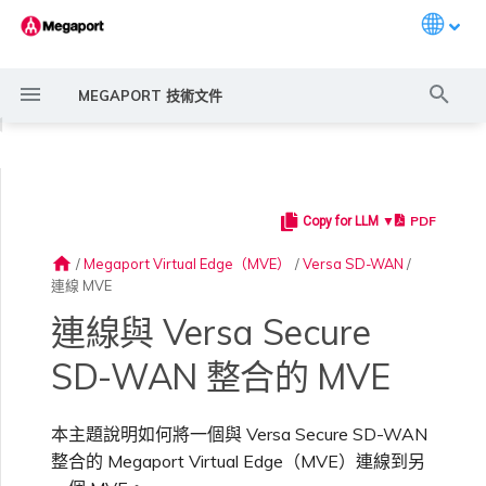
Languag
打
MEGAPORT 技術文件
字
◀
進
行
PDF
Copy for LLM ▼
Megaport 簡介
常見連線情境
Megaport 服務加密指南
建立 Port
概述
概述
概述
概述
6WIND 概述
Anapaya 概述
Aruba SD-WAN 概述
Aviatrix Secure Edge 概述
Check Point CloudGuard 概
Cisco MVE 概述
Fortinet FortiGate 概述
Juniper MVE 概述
VM-Series Firewall
Peplink FusionHub 概述
VMware SD-WAN 概述
概述
Megaport Marketplace 概
監控 Port、VXC、
Megaport Portal 使用者與
服務費用估算
概述
概述
概述
概述
概述
開始之前
概述
建立 LAG
11:11 Systems
概述
概述
路由過濾
建立 MVE 概述
建立 MVE 概述
使用 Juniper SSR 建立 MVE
Palo Alto Networks VM-
Palo Alto Networks Prisma
IX 需求
編輯 IX
MegaIX 功能概述
啟用 Port
Port 或 VXC 中斷或不穩定
MCR 中斷或無法使用
MVE 中斷或無法使用
IX 連線
雲端服務供應商互聯位址空間
搜
述
述
Megaport Internet 和 IX
管理員設定
Series Firewall MVE 概述
MVE 概述
home
/
Megaport Virtual Edge（MVE）
/
Versa SD-WAN
/
尋
連線 MVE
快速開始
常見多雲連線情境
MACsec
訂購交叉連接
建立私有 VXC
路由指南
Port
MCR 進階 VLAN 與路由功能
6WIND 授權網路功能
規劃部署
規劃部署
規劃部署
規劃部署
規劃部署
規劃部署
規劃部署
規劃部署
備援
Port 定價與合約條款
啟用計費市場
建立 API 金鑰
快速開始
啟用
聯繫支援
在兩個 MVE 之間建立
建立帳戶
將 Port 新增至 LAG
3DS Outscale
3DS Outscale MCR 連線
Aruba SD-WAN
路由通告
使用系統標籤建立 MVE
建立路由型 MVE
加入 IX
變更合約 IX 的速率
MegaIX Looking Glass（路
訂購時的錯誤
Port 延遲
MCR 路由
MVE 網際網路連線
IX BGP 路由
ExpressRoute 線路容量不足
Prisma SD-WAN
規劃部署
建立個人檔案
監控 MCR
管理個人檔案
VXC
規劃部署
規劃部署
由診斷）
連線與 Versa Secure
設定 Megaport 帳戶
使用 Megaport 解決方案實
IPsec
訂購本地迴路
遷移 VXC
Port
MCR 備援
規劃部署
建立 MVE
建立 MVE
建立 MVE
建立 MVE
建立 MVE
建立 MVE
建立 MVE
建立 MVE
設定 IX
VXC 定價與合約條款
指派財務角色
管理使用者
建立 Megaport Terraform
支援請求入口網站
強制多重身分驗證
阿里雲專線接入
阿里雲 MCR 連線
路由彙總
手動建立 MVE
建立 SD-WAN MVE
AMS-IX 連線
遷移 IX
容量錯誤
Port 或 VXC 封包遺失
MCR BGP 工作階段中斷
SD-WAN 管理連線
IX BGP 工作階段中斷
SD-WAN 整合的 MVE
MCR
Port 與 VXC
Aviatrix
現 MPLS 網路現代化
建立 MVE
申請連線
監控 MVE
設定電子郵件通知
Provider 設定檔
將 MVE 詳細資料新增至
建立 VM-Series MVE
建立 Prisma MVE
IX 遙測
Director
本主題說明如何將一個與 Versa Secure SD-WAN
雲端原生 VPN 加密
Port 備援
設定服務金鑰
MCR
建立 MCR
建立 MVE
建立 VXC
建立 VXC
建立 VXC
建立 VXC
建立 VXC
Megaport Internet 定價與合
更新帳單資訊
建立 Port
瞭解支援請求
設定單一登入
AWS Direct Connect
AWS Direct Connect
設定 BGP 進階設定
使用 Cisco Meraki 建立 MVE
France-IX 連線
關閉 IX
吞吐量與效能
其他 MCR 問題
Megaport Portal 儀表板
建立 VXC
建立 VXC
建立 VXC
管理 IX
MVE
MCR
Cisco SD-WAN
以服務供應商身分使用
建立 VXC
Marketplace 通知
監控服務狀態
更新公司資訊
約條款
使用 Megaport Terraform
建立 VXC
建立 VXC
BGP 社群
整合的 Megaport Virtual Edge（MVE）連線到另
Megaport API 管理連線
Provider 建立和管理服務