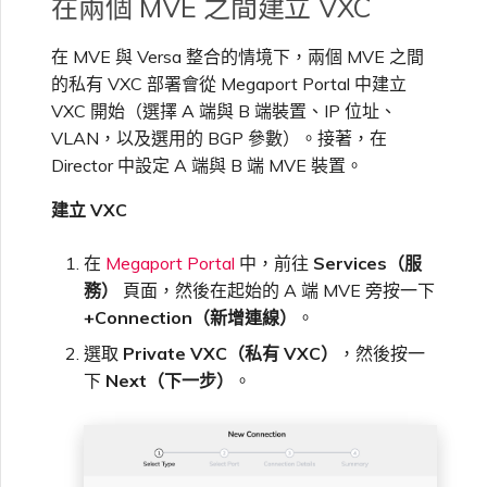
在兩個 MVE 之間建立 VXC
單一登入（SSO）常見問題
在 MVE 與 Versa 整合的情境下，兩個 MVE 之間
變更 IX 設定
的私有 VXC 部署會從 Megaport Portal 中建立
疑難排解後續步驟
VXC 開始（選擇 A 端與 B 端裝置、IP 位址、
遷移 VXC 和 IX
VLAN，以及選用的 BGP 參數）。接著，在
Director 中設定 A 端與 B 端 MVE 裝置。
提供偵錯資訊以加快支援回應
關閉 VXC 和 IX
建立 VXC
在
Megaport Portal
中，前往
Services（服
監控服務狀態
務）
頁面，然後在起始的 A 端 MVE 旁按一下
+Connection（新增連線）
。
設定 OpenMetrics 服務監控
選取
Private VXC（私有 VXC）
，然後按一
下
Next（下一步）
。
Azure 服務金鑰 API 回應欄
位