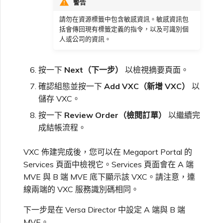
警告
請勿在資源標籤中包含敏感資訊。敏感資訊包
括會傳回現有標籤定義的指令，以及可識別個
人或公司的資訊。
按一下
Next（下一步）
以檢視摘要頁面。
確認組態並按一下
Add VXC（新增 VXC）
以
儲存 VXC。
按一下
Review Order（檢閱訂單）
以繼續完
成結帳流程。
VXC 佈建完成後，您可以在 Megaport Portal 的
Services 頁面中檢視它。Services 頁面會在 A 端
MVE 與 B 端 MVE 底下顯示該 VXC。請注意，連
線兩端的 VXC 服務識別碼相同。
下一步是在 Versa Director 中設定 A 端與 B 端
MVE。