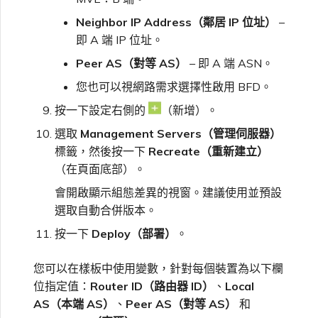
Neighbor IP Address（鄰居 IP 位址）
–
即 A 端 IP 位址。
Peer AS（對等 AS）
– 即 A 端 ASN。
您也可以視網路需求選擇性啟用 BFD。
按一下設定右側的
（新增）。
選取
Management Servers（管理伺服器）
標籤，然後按一下
Recreate（重新建立）
（在頁面底部）。
會開啟顯示組態差異的視窗。建議使用並預設
選取自動合併版本。
按一下
Deploy（部署）
。
您可以在樣板中使用變數，針對每個裝置為以下欄
位指定值：
Router ID（路由器 ID）
、
Local
AS（本端 AS）
、
Peer AS（對等 AS）
和