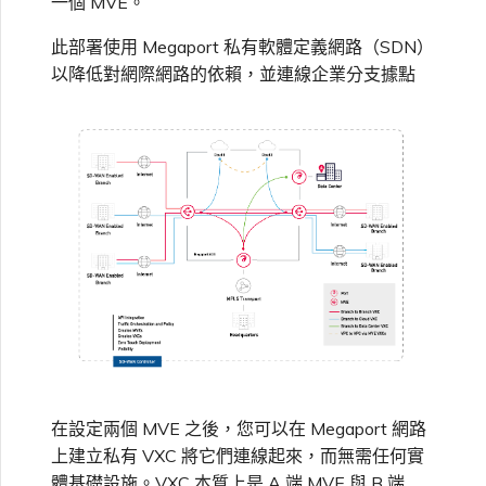
一個 MVE。
高速跨雲加密
鏈路聚合群組（LAG）
使用服務金鑰建立連線
MVE
建立 MCR VXC
建立 VXC
連線 MVE
連線 MVE
連線 MVE
連線 MVE
連線 MVE
信用卡付款
建立服務金鑰
升級支援案件
邀請使用者加入帳戶
使用 Cisco Secure Firewall
終止 IX
VXC 連線
瞭解服務頁面
連線 MVE
連線 MVE
連線 MVE
Azure ExpressRoute
Azure MCR 連線
IX 工具與功能
MVE
Fortinet FortiGate
連線 MVE
Marketplace 常見問題
檢視工作階段事件日誌
管理最短合約期續約
IX 定價與合約條款
Threat Defense Virtual 建立
連線 MVE
連線 MVE
都會區 ID
此部署使用 Megaport 私有軟體定義網路（SDN）
Megaport 全球網狀 WAN
使用 Megaport 資源進行
MVE
以降低對網際網路的依賴，並連線企業分支據點
Terraform 狀態管理
設定 Q-in-Q
終止 Megaport Internet 連
設定 MCR
連線 MVE
終止 MVE
終止 MVE
終止 MVE
終止 MVE
終止 MVE
瞭解 Megaport 帳單
建立 VXC
傳送意見回饋
提供技術支援聯絡方式
連線至 Latitude.sh
終止 Port
終止 MVE
將 MPLS 與 SDCI 整合
終止 MVE
DigitalOcean MCR 連線
Cisco Webex
IX
Palo Alto Networks
線
終止 MVE
管理 Megaport
MCR 定價與合約條款
終止 MVE
終止 MVE
Megaport 上雲即服務
Marketplace 個人檔案
匯入現有生產服務
變更合約 VXC 的速率
使用封包過濾
終止 MVE
基於 FGSP 設定 Fortinet 防
客戶現場服務
變更 VXC 設定
網路維護
設定財務資訊
瞭解位置資訊
終止 MVE
Google MCR 連線
Cloudflare
雲端
Versa SD-WAN
火牆高可用性
MVE 定價與合約條款
設定 Palo Alto Networks 高
新增和修改使用者
可用性
使用 Terraform MCP
關閉 VXC 以進行容錯移轉測
在 MCR 中使用 IPsec
下載帳單
建立至 AWS 的 VXC
歐盟數位服務法
更新公司資訊
位置 ID
IBM Cloud Direct Link MCR
Google Cloud
Megaport Internet
VMware SD-WAN
Server（公開測試版）
試
連線
管理使用者角色
MCR 路由管理
Port 計費
建立至 Azure 的 VXC
重設密碼
服務佈建方式
IBM Cloud Direct Link
建立 Juniper 私有連線
Megaport Terraform
終止 VXC
Oracle MCR 連線
Provider 常見問題
管理安全設定
MCR 計費
建立至 Google Cloud 的
登入 Megaport Portal
合作夥伴代管帳戶
MCR Looking Glass（路由診
Latitude.sh
API
VXC
斷）
OVHcloud MCR 連線
Megaport Terraform
檢視作業日誌
在設定兩個 MVE 之後，您可以在 Megaport 網路
Provider 學習資料與資源
MVE 計費
技術規格
Oracle Cloud Infrastructure
Megaport Terraform
上建立私有 VXC 將它們連線起來，而無需任何實
建立 Megaport Internet 連
MCR 的 NAT 運作原理
Salesforce MCR 連線
Provider
監控維護和中斷事件
線
體基礎設施。VXC 本質上是 A 端 MVE 與 B 端