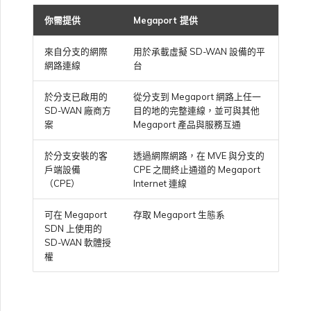
安全性
高速跨雲加密
鏈路聚合群組（LAG）
使用服務金鑰建立連線
MVE
建立 MCR VXC
建立 VXC
連線 MVE
連線 MVE
連線 MVE
連線 MVE
連線 MVE
信用卡付款
建立服務金鑰
升級支援案件
邀請使用者加入帳戶
使用 Cisco Secure Firewall
終止 IX
VXC 連線
瞭解服務頁面
連線 MVE
連線 MVE
連線 MVE
Azure ExpressRoute
Azure MCR 連線
IX 工具與功能
MVE
Fortinet FortiGate
你需提供
Megaport 提供
連線 MVE
Marketplace 常見問題
檢視工作階段事件日誌
管理最短合約期續約
IX 定價與合約條款
Threat Defense Virtual 建立
連線 MVE
連線 MVE
都會區 ID
Megaport 全球網狀 WAN
使用 Megaport 資源進行
MVE
來自分支的網際
用於承載虛擬 SD-WAN 設備的平
授權
Terraform 狀態管理
設定 Q-in-Q
終止 Megaport Internet 連
設定 MCR
連線 MVE
終止 MVE
終止 MVE
終止 MVE
終止 MVE
終止 MVE
瞭解 Megaport 帳單
建立 VXC
傳送意見回饋
提供技術支援聯絡方式
連線至 Latitude.sh
終止 Port
終止 MVE
將 MPLS 與 SDCI 整合
終止 MVE
DigitalOcean MCR 連線
Cisco Webex
IX
Palo Alto Networks
網路連線
台
線
終止 MVE
管理 Megaport
MCR 定價與合約條款
終止 MVE
終止 MVE
Megaport 上雲即服務
Marketplace 個人檔案
於分支已啟用的
從分支到 Megaport 網路上任一
VLAN 標記
匯入現有生產服務
變更合約 VXC 的速率
使用封包過濾
終止 MVE
基於 FGSP 設定 Fortinet 防
客戶現場服務
變更 VXC 設定
網路維護
設定財務資訊
瞭解位置資訊
終止 MVE
Google MCR 連線
Cloudflare
雲端
Versa SD-WAN
SD-WAN 廠商方
目的地的完整連線，並可與其他
火牆高可用性
MVE 定價與合約條款
設定 Palo Alto Networks 高
案
Megaport 產品與服務互通
新增和修改使用者
可用性
vNICs
使用 Terraform MCP
關閉 VXC 以進行容錯移轉測
在 MCR 中使用 IPsec
下載帳單
建立至 AWS 的 VXC
歐盟數位服務法
更新公司資訊
位置 ID
IBM Cloud Direct Link MCR
Google Cloud
於分支安裝的客
透過網際網路，在 MVE 與分支的
Megaport Internet
VMware SD-WAN
Server（公開測試版）
試
連線
戶端設備
CPE 之間終止通道的 Megaport
管理使用者角色
（CPE）
Internet 連線
MCR 路由管理
Port 計費
建立至 Azure 的 VXC
重設密碼
服務佈建方式
IBM Cloud Direct Link
建立 Juniper 私有連線
Megaport Terraform
終止 VXC
Oracle MCR 連線
可在 Megaport
存取 Megaport 生態系
Provider 常見問題
管理安全設定
SDN 上使用的
MCR 計費
建立至 Google Cloud 的
登入 Megaport Portal
合作夥伴代管帳戶
MCR Looking Glass（路由診
Latitude.sh
SD-WAN 軟體授
API
VXC
斷）
OVHcloud MCR 連線
權
Megaport Terraform
檢視作業日誌
Provider 學習資料與資源
MVE 計費
技術規格
Oracle Cloud Infrastructure
Megaport Terraform
建立 Megaport Internet 連
MCR 的 NAT 運作原理
Salesforce MCR 連線
Provider
監控維護和中斷事件
線