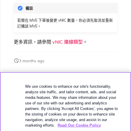
備註
若需在 MVE 下單後變更 vNIC 數量，你必須先取消並重新
訂購該 MVE。
更多資訊，請參閱
vNIC 連線類型
。
3 months ago
此頁面是否對您有幫助？
We use cookies to enhance our site's functionality,
analyze site traffic, and tailor content, ads, and social
media features. We may share information about your
use of our site with our advertising and analytics
partners. By clicking 'Accept All Cookies', you agree to
the storing of cookies on your device to enhance site
下一頁
navigation, analyze site usage, and assist in our
建立 MVE
marketing efforts.
Read Our Cookie Policy