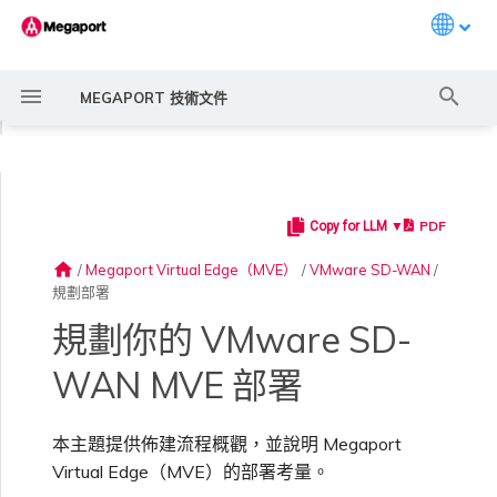
Languag
打
MEGAPORT 技術文件
字
◀
進
行
PDF
Copy for LLM ▼
Megaport 簡介
常見連線情境
Megaport 服務加密指南
建立 Port
概述
概述
概述
概述
6WIND 概述
Anapaya 概述
Aruba SD-WAN 概述
Aviatrix Secure Edge 概述
Check Point CloudGuard 概
Cisco MVE 概述
Fortinet FortiGate 概述
Juniper MVE 概述
VM-Series Firewall
Peplink FusionHub 概述
Versa SD-WAN 概述
概述
Megaport Marketplace 概
監控 Port、VXC、
Megaport Portal 使用者與
服務費用估算
概述
概述
概述
概述
概述
部署考量
概述
建立 LAG
11:11 Systems
概述
概述
路由過濾
建立 MVE 概述
建立 MVE 概述
使用 Juniper SSR 建立 MVE
Palo Alto Networks VM-
Palo Alto Networks Prisma
IX 需求
編輯 IX
MegaIX 功能概述
啟用 Port
Port 或 VXC 中斷或不穩定
MCR 中斷或無法使用
MVE 中斷或無法使用
IX 連線
雲端服務供應商互聯位址空間
搜
述
述
Megaport Internet 和 IX
管理員設定
Series Firewall MVE 概述
MVE 概述
home
/
Megaport Virtual Edge（MVE）
/
VMware SD-WAN
/
尋
規劃部署
SD-WAN 廠商
快速開始
常見多雲連線情境
MACsec
訂購交叉連接
建立私有 VXC
路由指南
Port
MCR 進階 VLAN 與路由功能
6WIND 授權網路功能
規劃部署
規劃部署
規劃部署
規劃部署
規劃部署
規劃部署
規劃部署
規劃部署
備援
Port 定價與合約條款
啟用計費市場
建立 API 金鑰
快速開始
啟用
聯繫支援
建立帳戶
將 Port 新增至 LAG
3DS Outscale
3DS Outscale MCR 連線
Aruba SD-WAN
路由通告
使用系統標籤建立 MVE
建立路由型 MVE
加入 IX
變更合約 IX 的速率
MegaIX Looking Glass（路
訂購時的錯誤
Port 延遲
MCR 路由
MVE 網際網路連線
IX BGP 路由
ExpressRoute 線路容量不足
Prisma SD-WAN
規劃部署
建立個人檔案
監控 MCR
管理個人檔案
規劃部署
規劃部署
由診斷）
規劃你的 VMware SD-
MVE 位置
設定 Megaport 帳戶
使用 Megaport 解決方案實
IPsec
訂購本地迴路
遷移 VXC
Port
MCR 備援
規劃部署
建立 MVE
建立 MVE
建立 MVE
建立 MVE
建立 MVE
建立 MVE
建立 MVE
建立 MVE
設定 IX
VXC 定價與合約條款
指派財務角色
管理使用者
建立 Megaport Terraform
支援請求入口網站
強制多重身分驗證
阿里雲專線接入
阿里雲 MCR 連線
路由彙總
手動建立 MVE
建立 SD-WAN MVE
AMS-IX 連線
遷移 IX
容量錯誤
Port 或 VXC 封包遺失
MCR BGP 工作階段中斷
SD-WAN 管理連線
IX BGP 工作階段中斷
WAN MVE 部署
MCR
Port 與 VXC
Aviatrix
現 MPLS 網路現代化
建立 MVE
申請連線
監控 MVE
設定電子郵件通知
Provider 設定檔
建立 VM-Series MVE
建立 Prisma MVE
IX 遙測
為 MVE 執行個體選擇大小
本主題提供佈建流程概觀，並說明 Megaport
雲端原生 VPN 加密
Port 備援
設定服務金鑰
MCR
建立 MCR
建立 MVE
建立 VXC
建立 VXC
建立 VXC
建立 VXC
建立 VXC
Megaport Internet 定價與合
更新帳單資訊
建立 Port
瞭解支援請求
設定單一登入
AWS Direct Connect
AWS Direct Connect
設定 BGP 進階設定
使用 Cisco Meraki 建立 MVE
France-IX 連線
關閉 IX
吞吐量與效能
其他 MCR 問題
Megaport Portal 儀表板
建立 VXC
建立 VXC
建立 VXC
管理 IX
MVE
MCR
Cisco SD-WAN
以服務供應商身分使用
建立 VXC
Marketplace 通知
監控服務狀態
更新公司資訊
約條款
使用 Megaport Terraform
建立 VXC
建立 VXC
BGP 社群
Virtual Edge（MVE）的部署考量。
Megaport API 管理連線
Provider 建立和管理服務