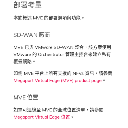
部署考量
VXC、Megaport Internet 和
限制與配額
OVHcloud
IX 計費
MCR 私有雲端互聯
SAP HANA Enterprise
在測試環境中測試
鎖定 Megaport 服務
建立 MCR
Cloud
本節概述 MVE 的部署選項與功能。
Salesforce Express
客戶註冊與入駐
終止 MCR
Connect
SD-WAN 廠商
客戶安全責任
Megaport 授權書
使用 API 建立 MCR VXC
MVE 已與 VMware SD-WAN 整合，該方案使用
SAP
Megaport Portal 驗證常見
從 MCR 建立至 Azure 的
VMware 的 Orchestrator 管理主控台來建立私有
問題
VXC
覆疊網路。
VMware Cloud
如需 MVE 平台上所有支援的
NFVs
資訊，請參閱
X-Auth Token 淘汰常見問題
從 MVE 建立至 AWS 的 VXC
Megaport Virtual Edge (MVE) product page
。
Wasabi
API 淘汰常見問題
從 MVE 建立至 Azure 的
MVE 位置
VXC
如需可連線至 MVE 的全球位置清單，請參閱
單一登入（SSO）功能與使
Megaport Virtual Edge 位置
。
用說明
從 MVE 建立至 Google 的
VXC