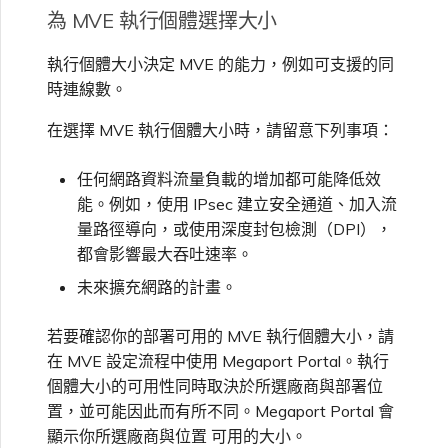
為 MVE 執行個體選擇大小
單一登入（SSO）常見問題
變更 IX 設定
執行個體大小決定 MVE 的能力，例如可支援的同
時連線數。
疑難排解後續步驟
遷移 VXC 和 IX
在選擇 MVE 執行個體大小時，請留意下列事項：
提供偵錯資訊以加快支援回應
任何網路資料流量負載的增加都可能降低效
關閉 VXC 和 IX
能。例如，使用 IPsec 建立安全通道、加入流
量路徑導向，或使用深度封包檢測（DPI），
監控服務狀態
都會影響最大吞吐速率。
未來擴充網路的計畫。
設定 OpenMetrics 服務監控
若要確認你的部署可用的 MVE 執行個體大小，請
在 MVE 設定流程中使用 Megaport Portal。執行
Azure 服務金鑰 API 回應欄
個體大小的可用性同時取決於所選廠商與部署位
位
置，並可能因此而有所不同。Megaport Portal 會
顯示你所選廠商與位置 可用的大小。