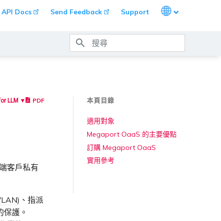
Languages
API Docs
Send Feedback
Support
打字進行搜尋
本頁目錄
PDF
for LLM ▼
適用對象
Megaport OaaS 的主要優點
訂購 Megaport OaaS
實用參考
其終端客戶私有
VLAN
)、指派
端的保護。