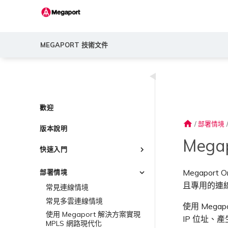
MEGAPORT 技術文件
◀
歡迎
home
/
部署情境
版本說明
Mega
快速入門
Megaport 簡介
Megapo
部署情境
快速開始
且專用的連
常見連線情境
設定 Megaport 帳戶
常見多雲連線情境
使用 Meg
Megaport Portal 儀表板
概述
使用 Megaport 解決方案實現
IP 位址、
瞭解服務頁面
建立帳戶
MPLS 網路現代化