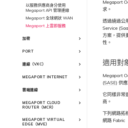
Megapo
連線至 Latitude.sh
強制多重身分驗證
以服務供應商身分使用
求。
Megaport API 管理連線
瞭解位置資訊
設定單一登入
Megaport 全球網狀 WAN
位置 ID
邀請使用者加入帳戶
透過繞過公用網
Megaport 上雲即服務
服務佈建方式
提供技術支援聯絡方式
Service (
Sa
合作夥伴代管帳戶
設定財務資訊
方案，提供
加密
技術規格
更新公司資訊
性。
Megaport 服務加密指南
限制與配額
重設密碼
PORT
MACsec
登入 Megaport Portal
建立 Port
適用對
IPsec
連線（VXC）
訂購交叉連接
雲端原生 VPN 加密
概述
訂購本地迴路
Megaport 
MEGAPORT INTERNET
高速跨雲加密
建立私有 VXC
(
SASE
) 
Port 備援
概述
遷移 VXC
雲端連線
鏈路聚合群組（LAG）
路由指南
它同樣非常適
設定服務金鑰
概述
終止 Port
建立 LAG
Port
商。
MEGAPORT CLOUD
使用服務金鑰建立連線
Port
將 Port 新增至 LAG
ROUTER（MCR）
MCR
設定 Q-in-Q
下列網路拓樸圖
MCR
11:11 Systems
概述
MVE
變更合約 VXC 的速率
MEGAPORT VIRTUAL
網路 Fabric
3DS Outscale
MVE
概述
MCR 進階 VLAN 與路由功能
終止 Megaport Internet 連線
EDGE（MVE）
關閉 VXC 以進行容錯移轉測試