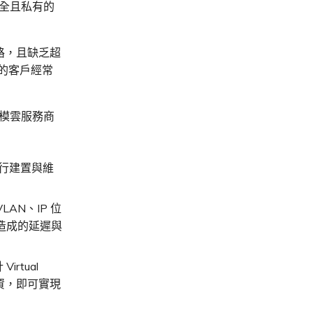
安全且私有的
路，且缺乏超
商的客戶經常
規模雲服務商
行建置與維
AN、IP 位
所造成的延遲與
rtual
資，即可實現