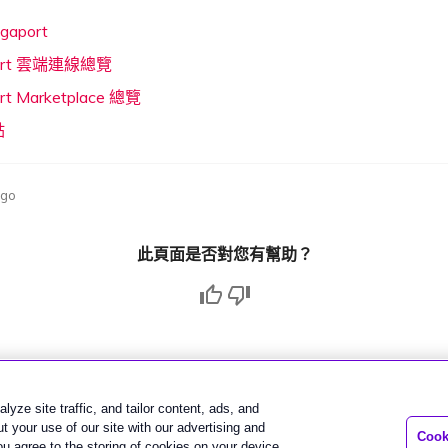
aport
ort 雲端連線總覽
rt Marketplace 總覽
點
ago
此頁面是否對您有幫助？
lyze site traffic, and tailor content, ads, and
 your use of our site with our advertising and
Cook
you agree to the storing of cookies on your device