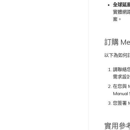
設定 OpenMetrics 服務監控
明
全球延
Azure 服務金鑰 API 回應欄位
單一登入（SSO）常見問題
實體網
案。
疑難排解後續步驟
提供偵錯資訊以加快支援回應
訂購 Me
以下為如何訂購
請聯絡您
需求設
在您與 
Manu
您簽署 
實用參