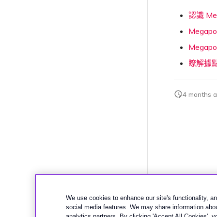
認識 Meg
Megap
Megapo
瞭解據
4 months 
We use cookies to enhance our site's functionality, ana
social media features. We may share information about
analytics partners. By clicking 'Accept All Cookies', 