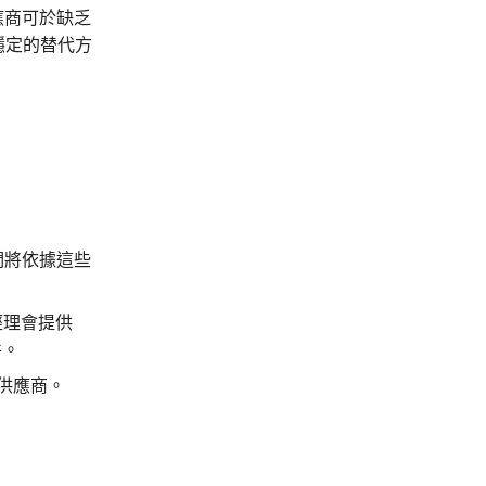
供應商可於缺乏
穩定的替代方
們將依據這些
戶經理會提供
件。
務供應商。