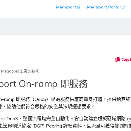
Megaport
Megaport Portal
Copy 
/
Megaport 上雲即服務
port On-ramp 即服務
rt On-ramp 即服務（OaaS）是為服務供應商量身打造，提供給
線，協助他們符合嚴格的安全與法規遵循要求。
aport OaaS，整個流程均完全自動化。會自動建立虛擬區域網路 (
產生邊界閘道協定 (
BGP
) Peering 詳細資料，且流量可獲得端到