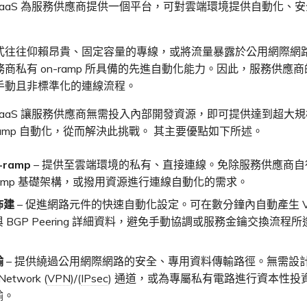
rt OaaS 為服務供應商提供一個平台，可對雲端環境提供自動化、
式往往仰賴昂貴、固定容量的專線，或將流量暴露於公用網際網
商私有 on-ramp 所具備的先進自動化能力。因此，服務供應
手動且非標準化的連線流程。
rt OaaS 讓服務供應商無需投入內部開發資源，即可提供達到超大
-ramp 自動化，從而解決此挑戰。 其主要優點如下所述。
-ramp
– 提供至雲端環境的私有、直接連線。免除服務供應商自
-ramp 基礎架構，或撥用資源進行連線自動化的需求。
佈建
– 促進網路元件的快速自動化設定。可在數分鐘內自動產生 VL
 BGP Peering 詳細資料，避免手動協調或服務金鑰交換流程
。
輸
– 提供繞過公用網際網路的安全、專用資料傳輸路徑。無需設計 Vi
 Network (
VPN
)/(
IPsec
) 通道，或為專屬私有電路進行資本性投
輸。