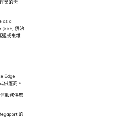
發作業的需
as a
 (SSE) 解決
延遲或複雜
e Edge
程式供應商。
電信服務供應
aport 的