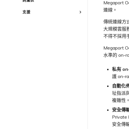
規劃部署
建立服務金鑰
Peplink FusionHub
VM-Series Firewall
Megapo
管理安全設定
客戶現場服務
Provider 設定檔
啟用
連線 MVE
連線 MVE
建立 VXC
建立路由型 MVE
建立 MVE
建立 VXC
Versa SD-WAN
Prisma SD-WAN
Peplink FusionHub 概述
Palo Alto Networks VM-
連線。
檢視作業日誌
下載帳單
使用 Megaport Terraform
終止 MVE
Port 與 VXC
啟用 Port
支援
Series Firewall MVE 概述
將 MPLS 與 SDCI 整合
連線 MVE
建立 SD-WAN MVE
變更 VXC 設定
Provider 建立和管理服務
建立 VXC
使用 Juniper SSR 建立 MVE
規劃部署
VMware SD-WAN
Versa SD-WAN 概述
Palo Alto Networks
監控維護和中斷事件
Port 計費
訂購時的錯誤
MCR
Port 或 VXC 中斷或不穩定
概述
傳統連線方
規劃部署
Prisma MVE 概述
終止 MVE
終止 MVE
使用 Cisco Meraki 建立
建立至 AWS 的 VXC
使用 Megaport 資源進行
連線 MVE
建立 MVE
規劃部署
使用 MVE 主控台
VMware SD-WAN 概述
鎖定 Megaport 服務
MCR 計費
容量錯誤
Port 延遲
MVE
聯繫支援
MVE
MCR 中斷或無法使用
大規模雲服務
Terraform 狀態管理
建立 VM-Series MVE
規劃部署
基於 FGSP 設定 Fortinet 防
建立至 Azure 的 VXC
終止 MVE
建立 VXC
建立 MVE
MVE 常見問題
規劃部署
Megaport 授權書
MVE 計費
Port 或 VXC 封包遺失
火牆高可用性
使用 Cisco Secure Firewall
支援請求入口網站
不得不採用
MCR 路由
IX
MVE 中斷或無法使用
匯入現有生產服務
建立 VXC
建立 Prisma MVE
建立至 Google Cloud 的 VXC
連線 MVE
建立 VXC
Threat Defense Virtual 建
建立 MVE
VXC、Megaport Internet 和 IX
吞吐量與效能
瞭解支援請求
MCR BGP 工作階段中斷
MVE 網際網路連線
使用 Terraform MCP
雲端
IX 連線
連線 MVE
建立 VXC
立 MVE
計費
建立 Megaport Internet 連線
Megapo
終止 MVE
連線 MVE
建立 VXC
Server（公開測試版）
VXC 連線
升級支援案件
其他 MCR 問題
SD-WAN 管理連線
IX BGP 路由
終止 MVE
Megaport Internet
雲端服務供應商互聯位址空間
連線 MVE
客戶註冊與入駐
建立 MCR
水準的 on
終止 MVE
連線 MVE
Megaport Terraform Provider
傳送意見回饋
IX BGP 工作階段中斷
設定 Palo Alto Networks
建立 Juniper 私有連線
ExpressRoute 線路容量不足
終止 MVE
使用 API 建立 MCR VXC
常見問題
終止 MVE
高可用性
網路維護
API
私有 on
從 MCR 建立至 Azure 的 VXC
Megaport Terraform Provider
歐盟數位服務法
學習資料與資源
Megaport Terraform Provider
護 on
從 MVE 建立至 AWS 的 VXC
在測試環境中測試
從 MVE 建立至 Azure 的 VXC
自動化
客戶安全責任
址指派與
從 MVE 建立至 Google 的 VXC
Megaport Portal 驗證常見問
複雜性
變更 IX 設定
題
遷移 VXC 和 IX
安全傳
X-Auth Token 淘汰常見問題
關閉 VXC 和 IX
Private
API 淘汰常見問題
監控服務狀態
安全傳
單一登入（SSO）功能與使用說