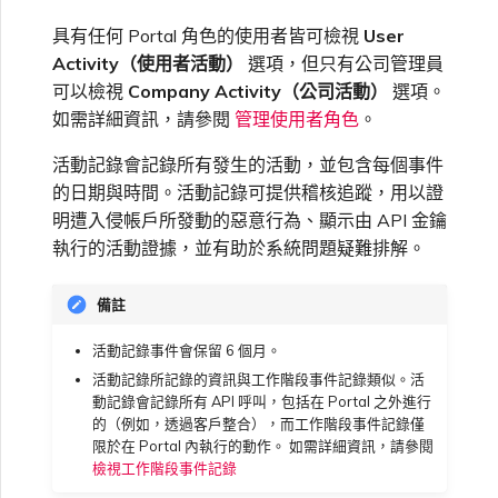
高速跨雲加密
鏈路聚合群組（LAG）
使用服務金鑰建立連線
MVE
建立 MCR VXC
vNIC 連線類型
信用卡付款
建立服務金鑰
升級支援案件
相關參考
邀請使用者加入帳戶
建立 VXC
連線 MVE
連線 MVE
連線 MVE
連線 MVE
連線 MVE
連線 MVE
終止 IX
VXC 連線
瞭解服務頁面
Azure ExpressRoute
Azure MCR 連線
連線 MVE
連線 MVE
連線 MVE
IX 工具與功能
MVE
Fortinet FortiGate
具有任何 Portal 角色的使用者皆可檢視
User
Marketplace 常見問題
檢視工作階段事件日誌
IX 定價與合約條款
連線 MVE
都會區 ID
Activity（使用者活動）
選項，但只有公司管理員
Megaport 全球網狀 WAN
使用 Megaport 資源進行
Terraform 狀態管理
設定 Q-in-Q
終止 Megaport Internet 連
設定 MCR
Megaport 網路中的 SSE 與
瞭解 Megaport 帳單
建立 VXC
傳送意見回饋
提供技術支援聯絡方式
連線 MVE
終止 MVE
終止 MVE
終止 MVE
終止 MVE
終止 MVE
終止 MVE
可以檢視
Company Activity（公司活動）
選項。
連線至 Latitude.sh
終止 Port
DigitalOcean MCR 連線
終止 MVE
將 MPLS 與 SDCI 整合
終止 MVE
Cisco Webex
IX
Palo Alto Networks
線
SASE
MCR 定價與合約條款
終止 MVE
如需詳細資訊，請參閱
管理使用者角色
。
Megaport 上雲即服務
匯入現有生產服務
變更合約 VXC 的速率
使用封包過濾
客戶現場服務
變更 VXC 設定
網路維護
設定財務資訊
終止 MVE
基於 FGSP 設定 Fortinet 防
瞭解位置資訊
Google MCR 連線
終止 MVE
活動記錄會記錄所有發生的活動，並包含每個事件
Cloudflare
雲端
Versa SD-WAN
6WIND
MVE 定價與合約條款
火牆高可用性
的日期與時間。活動記錄可提供稽核追蹤，用以證
明遭入侵帳戶所發動的惡意行為、顯示由 API 金鑰
使用 Terraform MCP
關閉 VXC 以進行容錯移轉測
在 MCR 中使用 IPsec
下載帳單
建立至 AWS 的 VXC
歐盟數位服務法
更新公司資訊
位置 ID
IBM Cloud Direct Link MCR
Google Cloud
執行的活動證據，並有助於系統問題疑難排解。
Megaport Internet
VMware SD-WAN
Server（公開測試版）
試
Anapaya
連線
MCR 路由管理
Port 計費
建立至 Azure 的 VXC
重設密碼
服務佈建方式
備註
IBM Cloud Direct Link
建立 Juniper 私有連線
Megaport Terraform
終止 VXC
Oracle MCR 連線
Aruba SD-WAN
Provider 常見問題
活動記錄事件會保留 6 個月。
MCR 計費
建立至 Google Cloud 的
登入 Megaport Portal
合作夥伴代管帳戶
MCR Looking Glass（路由診
活動記錄所記錄的資訊與工作階段事件記錄類似。活
Latitude.sh
API
VXC
斷）
OVHcloud MCR 連線
動記錄會記錄所有 API 呼叫，包括在 Portal 之外進行
Aviatrix
Megaport Terraform
的（例如，透過客戶整合），而工作階段事件記錄僅
Provider 學習資料與資源
MVE 計費
限於在 Portal 內執行的動作。 如需詳細資訊，請參閱
技術規格
Oracle Cloud Infrastructure
Megaport Terraform
建立 Megaport Internet 連
檢視工作階段事件記錄
MCR 的 NAT 運作原理
Salesforce MCR 連線
Check Point CloudGuard
Provider
線