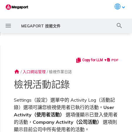
Languag
打
MEGAPORT 技術文件
字
◀
進
行
PDF
Copy for LLM ▼
Megaport 簡介
常見連線情境
Megaport 服務加密指南
建立 Port
概述
概述
概述
概述
概述
概述
Megaport Marketplace 概
監控 Port、VXC、
服務費用估算
概述
概述
概述
概述
概述
會記錄哪些資訊
概述
建立 LAG
11:11 Systems
概述
概述
路由過濾
6WIND 概述
Anapaya 概述
Aruba SD-WAN 概述
Aviatrix Secure Edge 概述
Check Point CloudGuard 概
Cisco MVE 概述
Fortinet FortiGate 概述
Juniper MVE 概述
VM-Series Firewall
Peplink FusionHub 概述
Versa SD-WAN 概述
VMware SD-WAN 概述
IX 需求
編輯 IX
MegaIX 功能概述
啟用 Port
Port 或 VXC 中斷或不穩定
MCR 中斷或無法使用
MVE 中斷或無法使用
IX 連線
雲端服務供應商互聯位址空間
搜
述
Megaport Internet 和 IX
述
home
/
入口網站管理
/
檢視作業日誌
尋
快速開始
常見多雲連線情境
MACsec
訂購交叉連接
建立私有 VXC
路由指南
Port
MCR 進階 VLAN 與路由功能
MVE 部署情境
備援
Port 定價與合約條款
啟用計費市場
建立 API 金鑰
快速開始
啟用
聯繫支援
哪些資訊不會被記錄
建立帳戶
將 Port 新增至 LAG
3DS Outscale
3DS Outscale MCR 連線
Aruba SD-WAN
路由通告
6WIND 授權網路功能
規劃部署
規劃部署
規劃部署
規劃部署
規劃部署
規劃部署
規劃部署
規劃部署
規劃部署
加入 IX
變更合約 IX 的速率
MegaIX Looking Glass（路
訂購時的錯誤
Port 延遲
MCR 路由
MVE 網際網路連線
IX BGP 路由
ExpressRoute 線路容量不足
Prisma SD-WAN
檢視活動記錄
建立個人檔案
監控 MCR
規劃部署
由診斷）
設定 Megaport 帳戶
使用 Megaport 解決方案實
IPsec
訂購本地迴路
遷移 VXC
Port
MCR 備援
MVE 位置
設定 IX
VXC 定價與合約條款
指派財務角色
管理使用者
建立 Megaport Terraform
支援請求入口網站
使用者可以檢視哪些記錄
強制多重身分驗證
阿里雲專線接入
阿里雲 MCR 連線
路由彙總
規劃部署
建立 MVE
建立 MVE
建立 MVE
建立 MVE
建立 MVE
建立 MVE
建立 MVE
建立 MVE
建立 MVE
AMS-IX 連線
遷移 IX
容量錯誤
Port 或 VXC 封包遺失
MCR BGP 工作階段中斷
SD-WAN 管理連線
IX BGP 工作階段中斷
Settings（設定）選單中的 Activity Log（活動記
MCR
Port 與 VXC
Aviatrix
現 MPLS 網路現代化
申請連線
監控 MVE
Provider 設定檔
建立 MVE
IX 遙測
錄）選項可讓您檢視使用者已執行的活動。
User
Activity（使用者活動）
選項僅顯示已登入使用者
雲端原生 VPN 加密
Port 備援
設定服務金鑰
MCR
建立 MCR
MVE 備援
Megaport Internet 定價與合
更新帳單資訊
建立 Port
瞭解支援請求
檢視活動記錄
設定單一登入
AWS Direct Connect
AWS Direct Connect
設定 BGP 進階設定
建立 MVE
建立 VXC
建立 VXC
建立 VXC
建立 VXC
建立 VXC
建立 VXC
France-IX 連線
關閉 IX
吞吐量與效能
其他 MCR 問題
Megaport Portal 儀表板
管理 IX
建立 VXC
建立 VXC
建立 VXC
MVE
MCR
Cisco SD-WAN
的活動，
Company Activity（公司活動）
選項則
以服務供應商身分使用
Marketplace 通知
監控服務狀態
約條款
使用 Megaport Terraform
建立 VXC
BGP 社群
顯示目前公司中所有使用者的活動。
Megaport API 管理連線
Provider 建立和管理服務