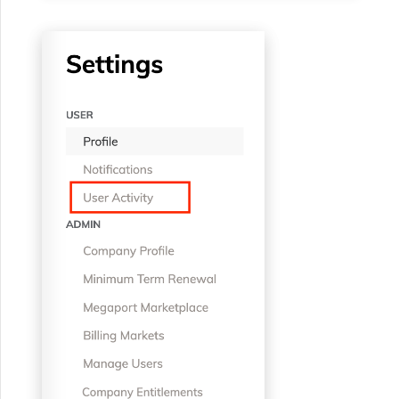
VXC、Megaport Internet 和
限制與配額
OVHcloud
IX 計費
MCR 私有雲端互聯
SAP HANA Enterprise
Cisco
在測試環境中測試
建立 MCR
Cloud
Salesforce Express
客戶註冊與入駐
終止 MCR
Connect
Fortinet FortiGate
客戶安全責任
使用 API 建立 MCR VXC
SAP
Megaport Portal 驗證常見
Juniper
從 MCR 建立至 Azure 的
問題
VXC
VMware Cloud
Palo Alto Networks
X-Auth Token 淘汰常見問題
從 MVE 建立至 AWS 的 VXC
Wasabi
Peplink FusionHub
API 淘汰常見問題
從 MVE 建立至 Azure 的
VXC
Versa SD-WAN
單一登入（SSO）功能與使
用說明
從 MVE 建立至 Google 的
VXC