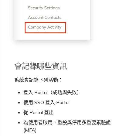
VMware SD-WAN
單一登入（SSO）常見問題
變更 IX 設定
使用 MVE 主控台
疑難排解後續步驟
遷移 VXC 和 IX
MVE 常見問題
提供偵錯資訊以加快支援回應
關閉 VXC 和 IX
會記錄哪些資訊
監控服務狀態
系統會記錄下列活動：
登入 Portal（成功與失敗）
設定 OpenMetrics 服務監控
使用 SSO 登入 Portal
從 Portal 登出
Azure 服務金鑰 API 回應欄
位
為使用者啟用、重設與停用多重要素驗證
(MFA)