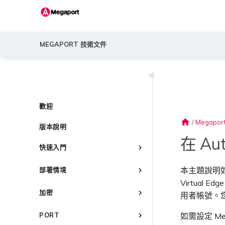
MEGAPORT 技術文件
◀
歡迎
home
/
Megapor
版本說明
在 Au
快速入門
Megaport 簡介
本主題說明
部署情境
快速開始
Virtual
常見連線情境
設定 Megaport 帳戶
加密
用者帳號。您也
常見多雲連線情境
Megaport Portal 儀表板
概述
Megaport 服務加密指南
使用 Megaport 解決方案實現
如需設定 M
PORT
瞭解服務頁面
建立帳戶
MPLS 網路現代化
MACsec