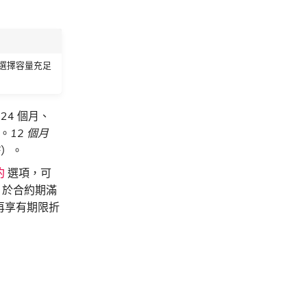
以選擇容量充足
24 個月、
費。
12 個月
F）。
約
選項，可
，於合約期滿
再享有期限折