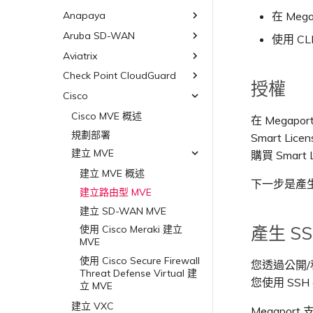
其他 MVE 連線
Google MVE 連線
MVE 託管連線
VMware SD-WAN
Azure MVE 連線
AWS Direct Connect
AWS MVE 連線
Oracle MCR 連線
設計
斷）
在 Mega
AWS 加密選項
Anapaya
6WIND 概述
路由通告
Oracle Cloud Infrastructure
其他 MVE 連線
MVE 託管 VIF
Google MVE 連線
MVE 託管連線
Azure MVE 連線
AWS Direct Connect
AWS MVE 連線
OVHcloud MCR 連線
MCR 的 NAT 運作原理
AWS 上的 Salesforce
6WIND 授權網路功能
Aruba SD-WAN
Anapaya 概述
路由彙總
OVHcloud
使用 CLI
其他 MVE 連線
MVE 託管 VIF
Google MVE 連線
MVE 託管連線
Hyperforce
Azure MVE 連線
AWS MVE 連線
Salesforce MCR 連線
MCR 私有雲端互聯
規劃部署
規劃部署
設定 BGP 進階設定
Aviatrix
Aruba SD-WAN 概述
Salesforce Express Connect
OVHcloud Connect
其他 MVE 連線
MVE 託管 VIF
AWS 上的 Snowflake
Google MVE 連線
MVE 託管連線
SAP HANA Enterprise Cloud
終止 MCR
建立 MVE
建立 MVE
規劃部署
SAP
OVHcloud Connect Direct
Check Point CloudGuard
Aviatrix Secure Edge 概述
授權
AWS Outposts Rack
其他 MVE 連線
MVE 託管 VIF
建立 VXC
建立 VXC
建立 MVE
規劃部署
VMware Cloud
SAP HANA Enterprise
Cisco
Check Point CloudGuard 概
AWS 常見問題
檢視連線設定
Cloud
述
連線 MVE
連線 MVE
建立 VXC
建立 MVE
建立 MVE 概述
Wasabi
AWS 上的 VMware Cloud
Cisco MVE 概述
在 Megapor
AWS 上的 SAP
規劃部署
終止 MVE
終止 MVE
連線 MVE
建立 VXC
使用系統標籤建立 MVE
Azure VMware 解決方案
規劃部署
Smart Li
Azure 上的 SAP
建立 MVE
終止 MVE
連線 MVE
手動建立 MVE
建立 MVE
購買 Smart L
Google Cloud 上的 SAP
建立 VXC
終止 MVE
建立 MVE 概述
下一步是產生
連線 MVE
建立路由型 MVE
終止 MVE
建立 SD-WAN MVE
產生 S
使用 Cisco Meraki 建立
MVE
使用 Cisco Secure Firewall
您透過公開/
Threat Defense Virtual 建
您使用 SSH
立 MVE
建立 VXC
Megaport