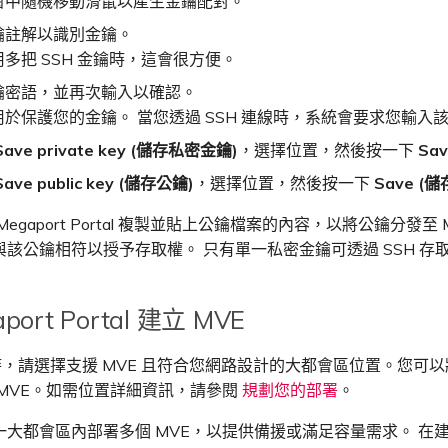
窗中隨機移動滑鼠以產生金鑰配對。
鑰註解以識別金鑰。
多把 SSH 金鑰時，這會很方便。
鑰密語，並再次輸入以確認。
於保護您的金鑰。 當您透過 SSH 連線時，系統會要求您輸入
Save private key (儲存私密金鑰)
，選擇位置，然後按一下
Sav
Save public key (儲存公鑰)
，選擇位置，然後按一下
Save (儲
egaport Portal 複製並貼上公鑰檔案的內容，以將公鑰分發至 
該公鑰相符以授予存取權。 只有單一私密金鑰可透過 SSH 存取
port Portal 建立 MVE
 時，請選擇支援 MVE 且符合您網路設計的大都會區位置。您可
 MVE。如需位置詳細資訊，請參閱
規劃您的部署
。
大都會區內部署多個 MVE，以提供備援或滿足容量需求。 在建立