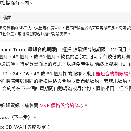
的指標略有不同。
備註
果您想要的 MVE 大小未出現在清單中，表示所選位置的可用容量不足。您可
其他位置，或聯絡您的客戶經理討論需求。
nimum Term (最短合約期限)
– 選擇 無最短合約期限、12 個月、
 個月、48 個月，或 60 個月。較長的合約期限可享有較低的月
預設選項。請留意畫面上的資訊，以避免產生提前終止費用（ET
 12、24、36、48 或 60 個月期的服務，啟用
最短合約期限續
合約期滿時以相同的折扣價格與合約期間自動續約。若您未續約
， 合約將在下一個計費期間自動轉為按月合約，價格相同，但不
。
需詳細資訊，請參閱
MVE 價格與合約條款
。
Next（下一步）
。
sco SD-WAN 專屬設定：