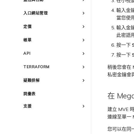
在小視
建立個人檔案
管理 IX
IX 需求
監控 Port、VXC、Megaport
輸入金
申請連線
入口網站管理
Internet 和 IX
加入 IX
IX 工具與功能
編輯 IX
當您使用
Marketplace 通知
監控 MCR
Megaport Portal 使用者與管
AMS-IX 連線
變更合約 IX 的速率
MegaIX 功能概述
定價
Marketplace 常見問題
輸入金
理員設定
監控 MVE
France-IX 連線
遷移 IX
MegaIX Looking Glass（路
此密語用
管理個人檔案
服務費用估算
由診斷）
監控服務狀態
關閉 IX
帳單
設定電子郵件通知
Port 定價與合約條款
按一下
IX 遙測
檢視工作階段事件日誌
終止 IX
概述
更新公司資訊
VXC 定價與合約條款
BGP 社群
API
按一下
啟用計費市場
管理最短合約期續約
Megaport Internet 定價與合約
都會區 ID
概述
條款
指派財務角色
稍後您會在 M
TERRAFORM
管理 Megaport Marketplace
建立 API 金鑰
個人檔案
IX 定價與合約條款
更新帳單資訊
私密金鑰會與
概述
管理使用者
疑難排解
新增和修改使用者
MCR 定價與合約條款
信用卡付款
快速開始
建立 Port
管理使用者角色
MVE 定價與合約條款
瞭解 Megaport 帳單
概述
建立 Megaport Terraform
在 Mega
詞彙表
建立服務金鑰
管理安全設定
客戶現場服務
Provider 設定檔
啟用
建立 VXC
檢視作業日誌
下載帳單
使用 Megaport Terraform
Port 與 VXC
啟用 Port
支援
建立 MVE
變更 VXC 設定
Provider 建立和管理服務
監控維護和中斷事件
Port 計費
訂購時的錯誤
MCR
Port 或 VXC 中斷或不穩定
概述
連線至單一
建立至 AWS 的 VXC
使用 Megaport 資源進行
鎖定 Megaport 服務
MCR 計費
容量錯誤
Port 延遲
聯繫支援
MVE
MCR 中斷或無法使用
Terraform 狀態管理
建立至 Azure 的 VXC
您可以在同一
Megaport 授權書
MVE 計費
Port 或 VXC 封包遺失
支援請求入口網站
MCR 路由
IX
MVE 中斷或無法使用
匯入現有生產服務