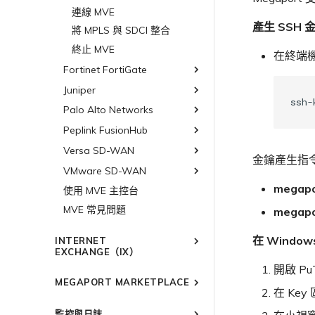
連線 MVE
產生 SSH 金
將 MPLS 與 SDCI 整合
終止 MVE
在終端機中
Fortinet FortiGate
Juniper
Fortinet FortiGate 概述
規劃部署
Palo Alto Networks
Juniper MVE 概述
建立 MVE
規劃部署
Peplink FusionHub
VM-Series Firewall
建立 VXC
建立 MVE
Versa SD-WAN
Prisma SD-WAN
Peplink FusionHub 概述
Palo Alto Networks VM-
金鑰產生指令
Series Firewall MVE 概述
連線 MVE
建立 VXC
使用 Juniper SSR 建立 MVE
規劃部署
VMware SD-WAN
Versa SD-WAN 概述
Palo Alto Networks
規劃部署
Prisma MVE 概述
終止 MVE
連線 MVE
megapo
建立 MVE
規劃部署
使用 MVE 主控台
VMware SD-WAN 概述
建立 VM-Series MVE
規劃部署
基於 FGSP 設定 Fortinet 防
終止 MVE
建立 VXC
建立 MVE
MVE 常見問題
規劃部署
megapo
火牆高可用性
建立 VXC
建立 Prisma MVE
連線 MVE
建立 VXC
建立 MVE
連線 MVE
在 Windo
建立 VXC
INTERNET
終止 MVE
連線 MVE
建立 VXC
EXCHANGE（IX）
終止 MVE
連線 MVE
終止 MVE
連線 MVE
開啟 Pu
概述
設定 Palo Alto Networks
終止 MVE
MEGAPORT MARKETPLACE
終止 MVE
高可用性
備援
在 Key
Megaport Marketplace 概述
設定 IX
監控與日誌