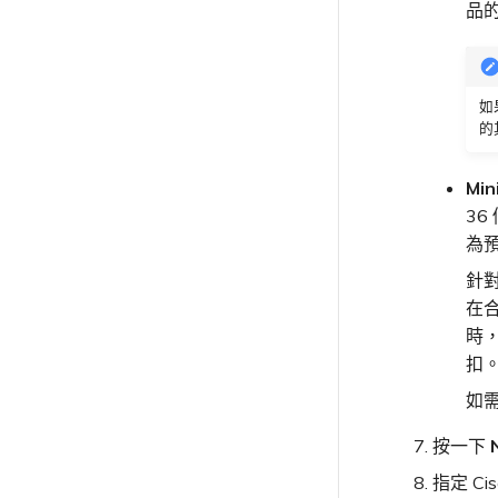
品
如
的
Mi
36
為
針對
在
時
扣
如
按一下
指定 Ci