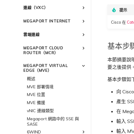
建立 Port
連線至 Latitude.sh
強制多重身分驗證
以服務供應商身分使用
IPsec
連線（VXC）
提示
Megaport API 管理連線
訂購交叉連接
瞭解位置資訊
設定單一登入
雲端原生 VPN 加密
概述
Megaport 全球網狀 WAN
訂購本地迴路
位置 ID
邀請使用者加入帳戶
MEGAPORT INTERNET
高速跨雲加密
Cisco 在
Cat
建立私有 VXC
Megaport 上雲即服務
Port 備援
服務佈建方式
提供技術支援聯絡方式
概述
遷移 VXC
雲端連線
鏈路聚合群組（LAG）
合作夥伴代管帳戶
設定財務資訊
路由指南
設定服務金鑰
技術規格
更新公司資訊
概述
終止 Port
建立 LAG
基本步
Port
MEGAPORT CLOUD
使用服務金鑰建立連線
限制與配額
重設密碼
Port
將 Port 新增至 LAG
ROUTER（MCR）
MCR
設定 Q-in-Q
本節摘要說明使
登入 Megaport Portal
MCR
11:11 Systems
概述
MVE
變更合約 VXC 的速率
MEGAPORT VIRTUAL
要之後提供
3DS Outscale
MVE
概述
MCR 進階 VLAN 與路由功能
終止 Megaport Internet 連線
EDGE（MVE）
關閉 VXC 以進行容錯移轉測試
阿里雲專線接入
3DS Outscale MCR 連線
MCR 備援
概述
概述
基本步驟如
終止 VXC
AWS Direct Connect
阿里雲 MCR 連線
建立 MCR
Aruba SD-WAN
MVE 部署情境
向 Cisc
Azure ExpressRoute
AWS Direct Connect
AWS 連線概述
建立 MCR VXC
Aviatrix
AWS Direct Connect
MVE 位置
託管 VIF
產生 S
設定 MCR
Cisco Webex
Azure MCR 連線
ExpressRoute
AWS MCR 連線
Cisco SD-WAN
Azure MVE 連線
AWS Direct Connect
AWS MVE 連線
MVE 備援
託管連線
使用封包過濾
Cloudflare
DigitalOcean MCR 連線
ExpressRoute Direct
AWS Transit Gateway 跨
Google MVE 連線
MVE 託管連線
vNIC 連線類型
在 Mega
Fortinet FortiGate
Azure MVE 連線
AWS MVE 連線
AWS MVE 連線
區域路由
專用連線
在 MCR 中使用 IPsec
Google Cloud
Google MCR 連線
ExpressRoute Metro
其他 MVE 連線
MVE 託管 VIF
Megaport 網路中的 SSE 與
Google MVE 連線
Azure MVE 連線
MVE 託管連線
Palo Alto Networks
AWS Direct Connect
輸入 S
SASE
AWS 連線備援
MCR 路由管理
IBM Cloud Direct Link MCR
Azure 連線備援
IBM Cloud Direct Link
Google Cloud
其他 MVE 連線
Google MVE 連線
MVE 託管 VIF
Versa SD-WAN
Azure MVE 連線
AWS Direct Connect
AWS MVE 連線
連線
輸入 M
6WIND
AWS 公用連線
Azure 配對區域 - 高可用性
MCR Looking Glass（路由診
路由過濾
Latitude.sh
Google 連線備援