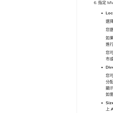
指定 M
Lo
選
您
如
進
您
市
Di
您可
分
顯
如
Si
上