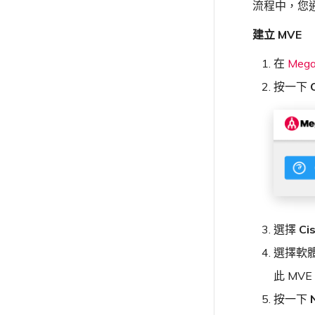
建立至 Google Cloud 的 VXC
流程中，您通常
VXC、Megaport Internet 和 IX
吞吐量與效能
瞭解支援請求
MCR BGP 工作階段中斷
MVE 網際網路連線
使用 Terraform MCP
雲端
IX 連線
計費
建立 Megaport Internet 連線
Server（公開測試版）
VXC 連線
升級支援案件
其他 MCR 問題
SD-WAN 管理連線
IX BGP 路由
建立 MVE
Megaport Internet
雲端服務供應商互聯位址空間
客戶註冊與入駐
建立 MCR
Megaport Terraform Provider
傳送意見回饋
IX BGP 工作階段中斷
建立 Juniper 私有連線
ExpressRoute 線路容量不足
使用 API 建立 MCR VXC
常見問題
在
Mega
網路維護
API
從 MCR 建立至 Azure 的 VXC
Megaport Terraform Provider
按一下
歐盟數位服務法
學習資料與資源
Megaport Terraform Provider
從 MVE 建立至 AWS 的 VXC
在測試環境中測試
從 MVE 建立至 Azure 的 VXC
客戶安全責任
從 MVE 建立至 Google 的 VXC
Megaport Portal 驗證常見問
變更 IX 設定
題
遷移 VXC 和 IX
X-Auth Token 淘汰常見問題
關閉 VXC 和 IX
API 淘汰常見問題
監控服務狀態
單一登入（SSO）功能與使用說
設定 OpenMetrics 服務監控
選擇
Ci
明
Azure 服務金鑰 API 回應欄位
單一登入（SSO）常見問題
選擇軟
疑難排解後續步驟
此 MVE
提供偵錯資訊以加快支援回應
按一下