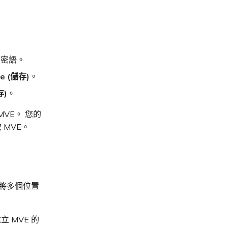
該密語。
e (儲存)
。
存)
。
MVE。 您的
 MVE。
以將多個位置
 MVE 的