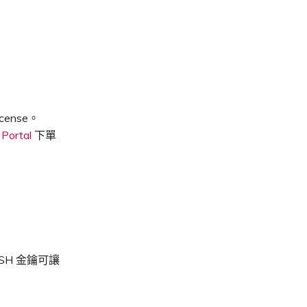
cense。
 Portal
下單
SH 金鑰可讓