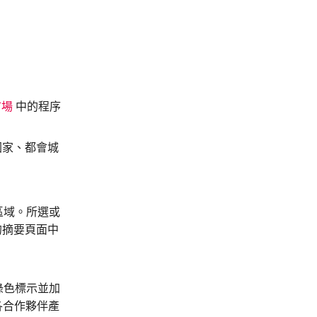
。
市場
中的程序
、國家、都會城
分配區域。所選或
的摘要頁面中
綠色標示並加
各合作夥伴產