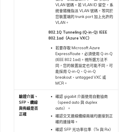
VLAN 號碼。若 VLAN ID 留空，系
統會隨機指派 VLAN 號碼，等同於
您裝置端的 trunk port 加上允許的
VLAN。
802.1Q Tunneling (
Q-in-Q
) IEEE
802.1ad（Azure VXC）
若要存取 Microsoft Azure
ExpressRoute，必須使用 Q-in-Q
(IEEE 802.1ad)。視所選方法不
同，您的裝置設定也可能不同，可
能採用 Q-in-Q、Q-in-Q
breakout、untagged VXC 或
MCR。
驗證介面、
確認 gigabit 介面使用自動協商
SFP、纜線
（speed auto 與 duplex
與佈線是否
auto）。
正確
確認交叉連線纜線兩端均連接到正
確的連接埠。
確認 SFP 光功率位準（Tx 與 Rx）