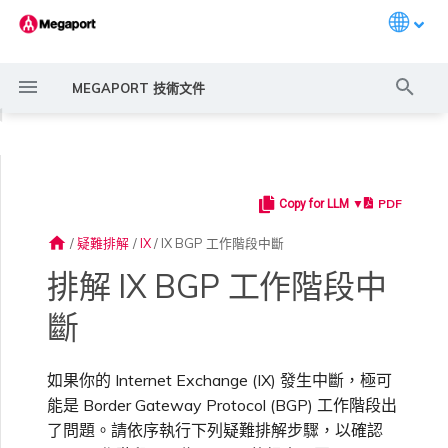
Languag
打
MEGAPORT 技術文件
字
◀
進
行
PDF
Copy for LLM ▼
Megaport 簡介
常見連線情境
Megaport 服務加密指南
建立 Port
概述
概述
概述
概述
概述
概述
Megaport Marketplace 概
監控 Port、VXC、
Megaport Portal 使用者與
服務費用估算
概述
概述
概述
啟用 Port
Port 或 VXC 中斷或不穩定
MCR 中斷或無法使用
MVE 中斷或無法使用
雲端服務供應商互聯位址空間
概述
疑難排解作業
概述
建立 LAG
11:11 Systems
概述
概述
路由過濾
6WIND 概述
Anapaya 概述
Aruba SD-WAN 概述
Aviatrix Secure Edge 概述
Check Point CloudGuard 概
Cisco MVE 概述
Fortinet FortiGate 概述
Juniper MVE 概述
VM-Series Firewall
Peplink FusionHub 概述
Versa SD-WAN 概述
VMware SD-WAN 概述
IX 需求
編輯 IX
MegaIX 功能概述
搜
述
Megaport Internet 和 IX
管理員設定
述
home
/
疑難排解
/
IX
/
IX BGP 工作階段中斷
尋
快速開始
常見多雲連線情境
MACsec
訂購交叉連接
建立私有 VXC
路由指南
Port
MCR 進階 VLAN 與路由功能
MVE 部署情境
備援
Port 定價與合約條款
啟用計費市場
建立 API 金鑰
快速開始
訂購時的錯誤
Port 延遲
MCR 路由
MVE 網際網路連線
ExpressRoute 線路容量不足
聯繫支援
後續步驟
建立帳戶
將 Port 新增至 LAG
3DS Outscale
3DS Outscale MCR 連線
Aruba SD-WAN
路由通告
6WIND 授權網路功能
規劃部署
規劃部署
規劃部署
規劃部署
規劃部署
規劃部署
規劃部署
規劃部署
規劃部署
加入 IX
變更合約 IX 的速率
MegaIX Looking Glass（路
Prisma SD-WAN
排解 IX BGP 工作階段中
建立個人檔案
監控 MCR
管理個人檔案
規劃部署
由診斷）
斷
設定 Megaport 帳戶
使用 Megaport 解決方案實
IPsec
訂購本地迴路
遷移 VXC
Port
MCR 備援
MVE 位置
設定 IX
VXC 定價與合約條款
指派財務角色
管理使用者
建立 Megaport Terraform
容量錯誤
Port 或 VXC 封包遺失
MCR BGP 工作階段中斷
SD-WAN 管理連線
支援請求入口網站
強制多重身分驗證
阿里雲專線接入
阿里雲 MCR 連線
路由彙總
規劃部署
建立 MVE
建立 MVE
建立 MVE
建立 MVE
建立 MVE
建立 MVE
建立 MVE
建立 MVE
建立 MVE
AMS-IX 連線
遷移 IX
MCR
Aviatrix
現 MPLS 網路現代化
申請連線
監控 MVE
設定電子郵件通知
Provider 設定檔
建立 MVE
IX 遙測
如果你的 Internet Exchange (IX) 發生中斷，極可
雲端原生 VPN 加密
Port 備援
設定服務金鑰
MCR
建立 MCR
MVE 備援
Megaport Internet 定價與合
更新帳單資訊
建立 Port
吞吐量與效能
其他 MCR 問題
瞭解支援請求
設定單一登入
AWS Direct Connect
AWS Direct Connect
設定 BGP 進階設定
建立 MVE
建立 VXC
建立 VXC
建立 VXC
建立 VXC
建立 VXC
建立 VXC
France-IX 連線
關閉 IX
Megaport Portal 儀表板
管理 IX
建立 VXC
建立 VXC
建立 VXC
能是 Border Gateway Protocol (BGP) 工作階段出
MVE
Cisco SD-WAN
以服務供應商身分使用
Marketplace 通知
監控服務狀態
更新公司資訊
約條款
使用 Megaport Terraform
建立 VXC
BGP 社群
了問題。請依序執行下列疑難排解步驟，以確認
Megaport API 管理連線
Provider 建立和管理服務