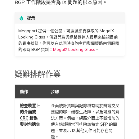
BGP 工作階段是否為 IX 問題的根本原因。
高速跨雲加密
鏈路聚合群組（LAG）
使用服務金鑰建立連線
MVE
建立 MCR VXC
vNIC 連線類型
信用卡付款
建立服務金鑰
VXC 連線
升級支援案件
邀請使用者加入帳戶
建立 VXC
連線 MVE
連線 MVE
連線 MVE
連線 MVE
連線 MVE
連線 MVE
終止 IX
瞭解服務頁面
Azure ExpressRoute
Azure MCR 連線
連線 MVE
連線 MVE
連線 MVE
IX 工具與功能
Fortinet FortiGate
Marketplace 常見問題
檢視工作階段事件日誌
管理最短合約期續約
IX 定價與合約條款
連線 MVE
都會區 ID
Megaport 全球網狀 WAN
使用 Megaport 資源進行
提示
Terraform 狀態管理
設定 Q-in-Q
終止 Megaport Internet 連
設定 MCR
Megaport 網路中的 SSE 與
瞭解 Megaport 帳單
建立 VXC
傳送意見回饋
提供技術支援聯絡方式
連線 MVE
終止 MVE
終止 MVE
終止 MVE
終止 MVE
終止 MVE
終止 MVE
連線至 Latitude.sh
終止 Port
DigitalOcean MCR 連線
終止 MVE
將 MPLS 與 SDCI 整合
終止 MVE
Cisco Webex
Palo Alto Networks
Megaport 提供一個公開、可透過網頁存取的 MegaIX
線
SASE
管理 Megaport
MCR 定價與合約條款
終止 MVE
Looking Glass，供對等端與網路營運人員用來檢視目前
Megaport 上雲即服務
Marketplace 個人檔案
的路由狀態。你可以在此同時查詢主用與備援路由伺服器
匯入現有生產服務
變更合約 VXC 的速率
使用封包過濾
客戶現場服務
變更 VXC 設定
網路維護
設定財務資訊
終止 MVE
基於 FGSP 設定 Fortinet 防
瞭解位置資訊
Google MCR 連線
終止 MVE
Cloudflare
Versa SD-WAN
的即時 BGP 資料：
MegaIX Looking Glass
。
6WIND
MVE 定價與合約條款
火牆高可用性
新增和修改使用者
使用 Terraform MCP
關閉 VXC 以進行容錯移轉測
在 MCR 中使用 IPsec
下載帳單
建立至 AWS 的 VXC
歐盟數位服務法
更新公司資訊
位置 ID
IBM Cloud Direct Link MCR
Google Cloud
VMware SD-WAN
Server（公開測試版）
試
Anapaya
連線
疑難排解作業
管理使用者角色
MCR 路由管理
Port 計費
建立至 Azure 的 VXC
重設密碼
服務佈建方式
IBM Cloud Direct Link
Megaport Terraform
終止 VXC
Oracle MCR 連線
動作
步驟
Aruba SD-WAN
Provider 常見問題
管理安全設定
MCR 計費
建立至 Google Cloud 的
登入 Megaport Portal
合作夥伴代管帳戶
MCR Looking Glass（路由診
檢查裝置上
介面統計資料與記錄檔有助於辨識交叉
Latitude.sh
VXC
斷）
OVHcloud MCR 連線
的介面或
連線的哪一端發生故障，以及可能的解
Aviatrix
Megaport Terraform
檢視作業日誌
CRC
錯誤
決方案。例如，網路介面上不斷增加的
Provider 學習資料與資源
MVE 計費
與封包遺失
傳入錯誤通常可排除該特定
SFP
的問
技術規格
Oracle Cloud Infrastructure
建立 Megaport Internet 連
題，並表示 IX 其他元件可能存在問
MCR 的 NAT 運作原理
Salesforce MCR 連線
Check Point CloudGuard
題。
監控維護和中斷事件
線