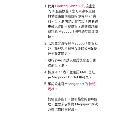
使用
Looking Glass 工具
檢查您
的 IX 服務狀態。您可以存取主要
與備援路由伺服器的即時 BGP 資
料。第 2 層問題比實體第 1 層問題
更難以診斷。提供第 2 層連線詳細
資料給 Megaport 將有助於釐清問
題。
若您並非直接與 Megaport 對等互
連，請與您所對等互連的公司確認
任何設定變更。
執行
ping
測試以驗證您是否已連
線到第 2 層。
檢查 ARP 表，並確認 MAC 位址
在 Megaport Portal 中可見。
確認設定符合 Megaport 的
技術
規格
。
如需更多指引，請聯絡您的客戶經
理，並要求安排與 Megaport 解決
方案架構師的會議。