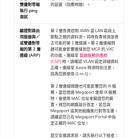
雙邊對等端
的延遲（回應時間）。
執行 ping
測試
驗證對路由
第 2 層負責控制 WAN 或 LAN 區段上
伺服器與／
節點之間的資料流，同時負責偵測並修
或雙邊對等
正可能的第 1 層錯誤。第 2 層連線問
端的第 2 層
題可能會影響連接到您 MCR 的 VXC
連線 (ARP)
的功能。連線至
雲端服務供應商
(CSP)
時，請確認 VLAN 設定詳細資料
正確。連線至 Azure 時須特別注意，
因為您將使用 Q-in-Q。
第 2 層連線問題也可能影響您的 IX 服
務。當您透過 Megaport 使用 IX 服務
時，會使用 MAC 位址來驗證您的裝
置。視您的網路設計而定，若您與
Megaport 或其他組織進行對等互連，
請確認您已在 Megaport Portal 中指
定正確的 MAC 位址。
提交支援請求前，請先執行以下檢查：