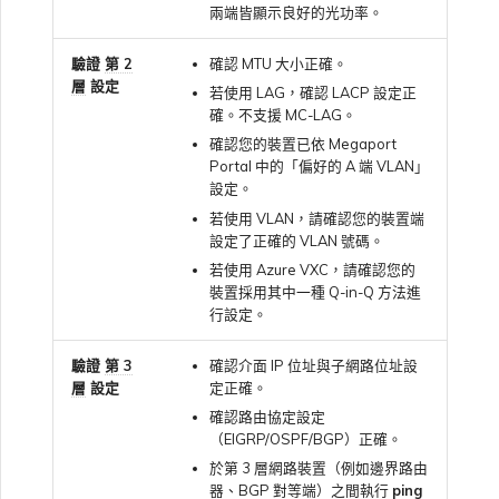
兩端皆顯示良好的光功率。
驗證
第 2
確認 MTU 大小正確。
層
設定
若使用 LAG，確認 LACP 設定正
確。不支援 MC-LAG。
確認您的裝置已依 Megaport
Portal 中的「偏好的 A 端 VLAN」
設定。
若使用 VLAN，請確認您的裝置端
設定了正確的 VLAN 號碼。
若使用 Azure VXC，請確認您的
裝置採用其中一種 Q-in-Q 方法進
行設定。
驗證
第 3
確認介面 IP 位址與子網路位址設
層
設定
定正確。
確認路由協定設定
（EIGRP/OSPF/BGP）正確。
於第 3 層網路裝置（例如邊界路由
器、BGP 對等端）之間執行
ping