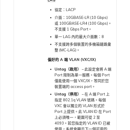
LAG
VMware SD-WAN
協定：LACP
變更 IX 設定
介面：10GBASE-LR (10 Gbps)
使用 MVE 主控台
或 100GBASE-LR4 (100 Gbps)。
不支援 1 Gbps Port。
遷移 VXC 和 IX
單一 LAG 內的最大介面數：8
MVE 常見問題
不支援跨多個裝置的多機箱鏈路彙
整 (MC-LAG)。
關閉 VXC 和 IX
偏好的 A 端 VLAN (VXC/IX)
Untag（啟用）
– 此設定會將 A 端
監控服務狀態
Port 限制為單一服務。每個 Port
僅能使用一個 VXC/IX，等同於您
裝置端的 access port。
設定 OpenMetrics 服務監控
Untag（停用）
– 在 A 端 Port 上
指定 802.1q VLAN 號碼。每個
VXC 會以獨立的 VLAN 形式於
Azure 服務金鑰 API 回應欄
Port 上提供。此 VLAN ID 在 Port
位
上必須唯一，範圍可從 2 至
4093。若您指定的 VLAN ID 已被
使用，系統會顯示下一個可用的