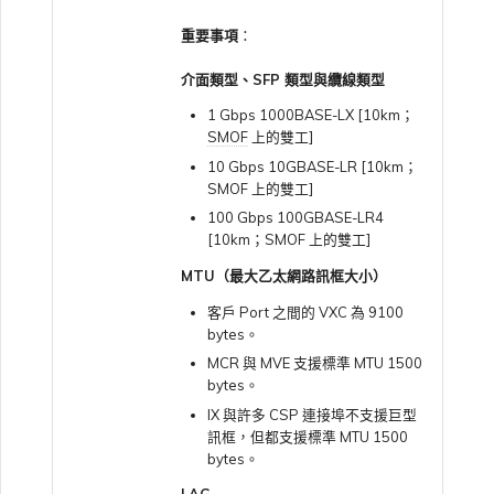
VXC、Megaport Internet 和
限制與配額
OVHcloud
重要事項
：
IX 計費
MCR 私有雲端互聯
SAP HANA Enterprise
Cisco
鎖定 Megaport 服務
建立 MCR
Cloud
介面類型、SFP 類型與纜線類型
Salesforce Express
客戶註冊與入駐
終止 MCR
1 Gbps 1000BASE-LX [10km；
Connect
Fortinet FortiGate
Megaport 授權書
使用 API 建立 MCR VXC
SMOF
上的雙工]
10 Gbps 10GBASE-LR [10km；
SMOF 上的雙工]
SAP
Juniper
從 MCR 建立至 Azure 的
100 Gbps 100GBASE-LR4
VXC
[10km；SMOF 上的雙工]
VMware Cloud
MTU（最大乙太網路訊框大小）
Palo Alto Networks
從 MVE 建立至 AWS 的 VXC
客戶 Port 之間的 VXC 為 9100
bytes。
Wasabi
Peplink FusionHub
MCR 與 MVE 支援標準 MTU 1500
從 MVE 建立至 Azure 的
bytes。
VXC
IX 與許多 CSP 連接埠不支援巨型
Versa SD-WAN
訊框，但都支援標準 MTU 1500
bytes。
從 MVE 建立至 Google 的
VXC