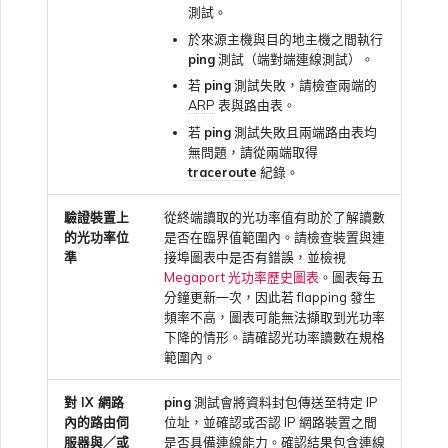
測試。
於來源主機與目的地主機之間執行
ping
測試（端對端連線測試）。
若
ping
測試失敗，請檢查兩端的
ARP
表與路由表。
若
ping
測試失敗且兩端路由表均
無問題，請從兩端取得
traceroute
紀錄。
驗證裝置上
從終端讀取的光功率值有助於了解讀數
的光功率位
是否在臨界值範圍內。請檢查裝置與連
準
接埠圖表中是否有錯誤，並檢視
Megaport 光功率歷史圖表
。圖表每五
分鐘更新一次，因此若 flapping 發生
頻率不高，圖表可能無法擷取到光功率
下降的情形。請確認光功率讀數在規格
範圍內。
對 IX 網路
ping
測試會將資料封包傳送至特定 IP
內的路由伺
位址，並確認或否認 IP 網路裝置之間
服器與／或
是否具備連線能力。確認結果包含連線