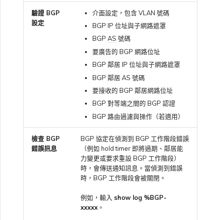
驗證 BGP
介面設定，包含 VLAN 號碼
設定
BGP IP 位址與子網路遮罩
BGP
AS
號碼
要廣告的 BGP 網路位址
BGP 鄰居 IP 位址與子網路遮罩
BGP 鄰居 AS 號碼
要接收的 BGP 鄰居網路位址
BGP 對等端之間的 BGP 認證
BGP 路由過濾與操作（若適用）
檢查 BGP
BGP 協定在偵測到 BGP 工作階段錯誤
錯誤訊息
（例如 hold timer 即將過期、鄰居能
力變更或要求重設 BGP 工作階段）
時，會傳送通知訊息。當偵測到錯誤
時，BGP 工作階段會被關閉。
例如，輸入
show log %BGP-
xxxxx
。