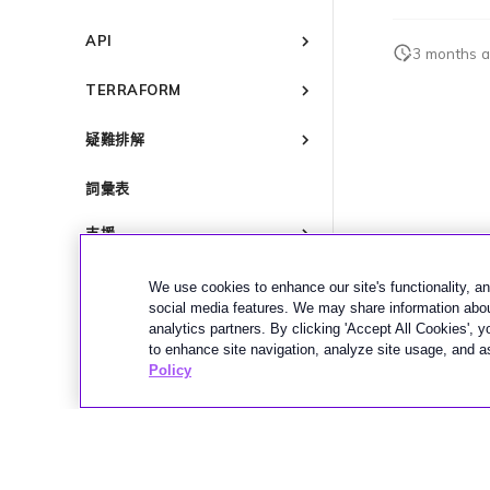
設定電子郵件通知
Port 定價與合約條款
IX 遙測
檢視工作階段事件日誌
終止 IX
概述
更新公司資訊
VXC 定價與合約條款
BGP 社群
API
啟用計費市場
3 months 
管理最短合約期續約
Megaport Internet 定價與合約
都會區 ID
概述
條款
指派財務角色
TERRAFORM
管理 Megaport Marketplace
建立 API 金鑰
個人檔案
IX 定價與合約條款
更新帳單資訊
概述
管理使用者
疑難排解
新增和修改使用者
MCR 定價與合約條款
信用卡付款
快速開始
建立 Port
管理使用者角色
MVE 定價與合約條款
瞭解 Megaport 帳單
概述
建立 Megaport Terraform
詞彙表
建立服務金鑰
管理安全設定
客戶現場服務
Provider 設定檔
啟用
建立 VXC
檢視作業日誌
下載帳單
使用 Megaport Terraform
Port 與 VXC
啟用 Port
支援
變更 VXC 設定
Provider 建立和管理服務
監控維護和中斷事件
Port 計費
訂購時的錯誤
MCR
Port 或 VXC 中斷或不穩定
概述
建立至 AWS 的 VXC
使用 Megaport 資源進行
鎖定 Megaport 服務
MCR 計費
We use cookies to enhance our site's functionality, ana
容量錯誤
Port 延遲
聯繫支援
MVE
MCR 中斷或無法使用
Terraform 狀態管理
建立至 Azure 的 VXC
social media features. We may share information about
Megaport 授權書
MVE 計費
Port 或 VXC 封包遺失
支援請求入口網站
MCR 路由
IX
MVE 中斷或無法使用
匯入現有生產服務
analytics partners. By clicking 'Accept All Cookies', 
建立至 Google Cloud 的 VXC
VXC、Megaport Internet 和 IX
to enhance site navigation, analyze site usage, and as
吞吐量與效能
瞭解支援請求
MCR BGP 工作階段中斷
MVE 網際網路連線
使用 Terraform MCP
雲端
IX 連線
計費
建立 Megaport Internet 連線
Policy
Server（公開測試版）
VXC 連線
升級支援案件
其他 MCR 問題
SD-WAN 管理連線
IX BGP 路由
Megaport Internet
雲端服務供應商互聯位址空間
客戶註冊與入駐
建立 MCR
Megaport Terraform Provider
傳送意見回饋
IX BGP 工作階段中斷
建立 Juniper 私有連線
ExpressRoute 線路容量不足
使用 API 建立 MCR VXC
常見問題
網路維護
API
從 MCR 建立至 Azure 的 VXC
Megaport Terraform Provider
歐盟數位服務法
學習資料與資源
Megaport Terraform Provider
上一頁
從 MVE 建立至 AWS 的 VXC