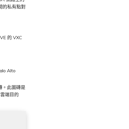
之間的私有點對
E 的 VXC
 Alto
圖磚。此圖磚是
取雲端目的