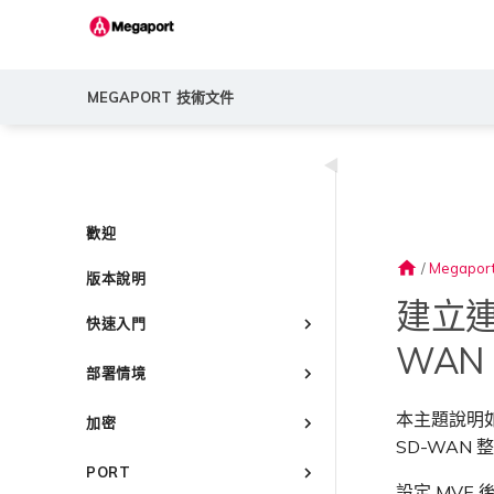
MEGAPORT 技術文件
◀
歡迎
home
/
Megapor
版本說明
建立連至與
快速入門
WAN 
Megaport 簡介
部署情境
快速開始
常見連線情境
設定 Megaport 帳戶
本主題說明如何將 
加密
常見多雲連線情境
SD-WAN 整合
Megaport Portal 儀表板
概述
Megaport 服務加密指南
使用 Megaport 解決方案實現
PORT
瞭解服務頁面
建立帳戶
MPLS 網路現代化
MACsec
設定 MVE