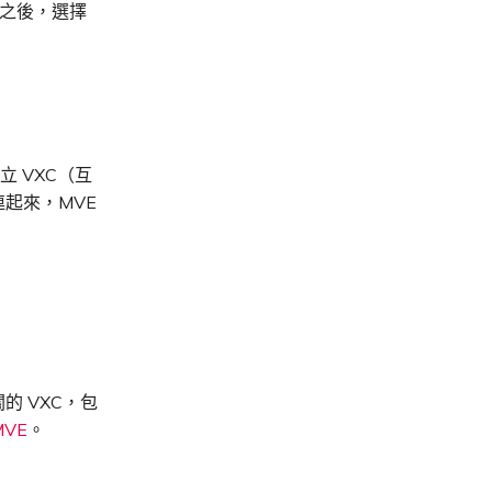
 之後，選擇
建立 VXC（互
連起來，MVE
關的 VXC，包
MVE
。