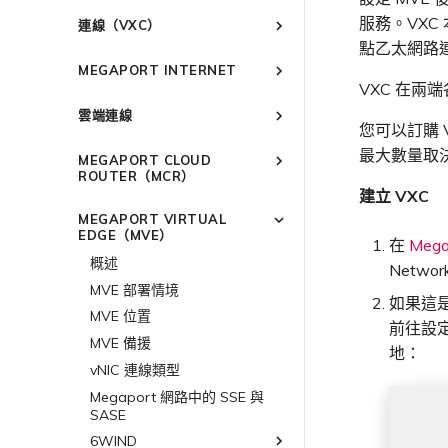
建立 Port
連線至 Latitude.sh
強制多重身分驗證
以服務供應商身分使用
IPsec
服務。VXC
連線（VXC）
Megaport API 管理連線
訂購交叉連接
瞭解位置資訊
設定單一登入
雲端原生 VPN 加密
點乙太網路
概述
Megaport 全球網狀 WAN
訂購本地迴路
位置 ID
邀請使用者加入帳戶
MEGAPORT INTERNET
高速跨雲加密
建立私有 VXC
VXC 在兩端
Megaport 上雲即服務
Port 備援
服務佈建方式
提供技術支援聯絡方式
概述
遷移 VXC
雲端連線
鏈路聚合群組（LAG）
合作夥伴代管帳戶
設定財務資訊
路由指南
您可以訂購 V
設定服務金鑰
技術規格
更新公司資訊
概述
終止 Port
建立 LAG
Port
最大數量取
MEGAPORT CLOUD
使用服務金鑰建立連線
限制與配額
重設密碼
Port
將 Port 新增至 LAG
ROUTER（MCR）
MCR
設定 Q-in-Q
建立 VXC
登入 Megaport Portal
MCR
11:11 Systems
概述
MVE
變更合約 VXC 的速率
MEGAPORT VIRTUAL
3DS Outscale
MVE
概述
MCR 進階 VLAN 與路由功能
終止 Megaport Internet 連線
EDGE（MVE）
關閉 VXC 以進行容錯移轉測試
在
Mega
阿里雲專線接入
3DS Outscale MCR 連線
MCR 備援
概述
概述
Networ
終止 VXC
AWS Direct Connect
阿里雲 MCR 連線
建立 MCR
Aruba SD-WAN
MVE 部署情境
如果這是
Azure ExpressRoute
AWS Direct Connect
AWS 連線概述
建立 MCR VXC
Aviatrix
AWS Direct Connect
MVE 位置
前往設
託管 VIF
設定 MCR
Cisco Webex
Azure MCR 連線
ExpressRoute
AWS MCR 連線
Cisco SD-WAN
Azure MVE 連線
AWS Direct Connect
AWS MVE 連線
MVE 備援
地：
託管連線
使用封包過濾
Cloudflare
DigitalOcean MCR 連線
ExpressRoute Direct
AWS Transit Gateway 跨
Google MVE 連線
MVE 託管連線
vNIC 連線類型
Fortinet FortiGate
Azure MVE 連線
AWS MVE 連線
AWS MVE 連線
區域路由
專用連線
在 MCR 中使用 IPsec
Google Cloud
Google MCR 連線
ExpressRoute Metro
其他 MVE 連線
MVE 託管 VIF
Megaport 網路中的 SSE 與
Google MVE 連線
Azure MVE 連線
MVE 託管連線
Palo Alto Networks
AWS Direct Connect
SASE
AWS 連線備援
MCR 路由管理
IBM Cloud Direct Link MCR
Azure 連線備援
IBM Cloud Direct Link
Google Cloud
其他 MVE 連線
Google MVE 連線
MVE 託管 VIF
Versa SD-WAN
Azure MVE 連線
AWS Direct Connect
AWS MVE 連線
連線
6WIND
AWS 公用連線
Azure 配對區域 - 高可用性
MCR Looking Glass（路由診
路由過濾
Latitude.sh
Google 連線備援