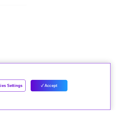
ies Settings
Accept
下一頁