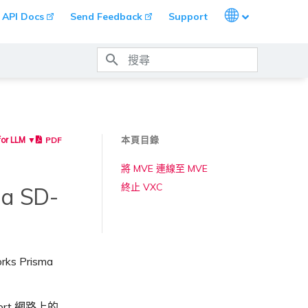
Languages
API Docs
Send Feedback
Support
打字進行搜尋
本頁目錄
PDF
for LLM ▼
將 MVE 連線至 MVE
終止 VXC
a SD-
ks Prisma
rt 網路上的