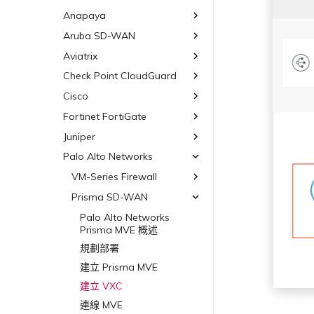
其他 MVE 連線
Google MVE 連線
MVE 託管連線
VMware SD-WAN
Azure MVE 連線
AWS Direct Connect
AWS MVE 連線
Oracle MCR 連線
設計
斷）
AWS 加密選項
Anapaya
6WIND 概述
路由通告
Oracle Cloud Infrastructure
其他 MVE 連線
MVE 託管 VIF
Google MVE 連線
MVE 託管連線
Azure MVE 連線
AWS Direct Connect
AWS MVE 連線
OVHcloud MCR 連線
MCR 的 NAT 運作原理
AWS 上的 Salesforce
6WIND 授權網路功能
Aruba SD-WAN
Anapaya 概述
路由彙總
OVHcloud
其他 MVE 連線
MVE 託管 VIF
Google MVE 連線
MVE 託管連線
Hyperforce
Azure MVE 連線
AWS MVE 連線
Salesforce MCR 連線
MCR 私有雲端互聯
規劃部署
規劃部署
設定 BGP 進階設定
Aviatrix
Aruba SD-WAN 概述
Salesforce Express Connect
OVHcloud Connect
其他 MVE 連線
MVE 託管 VIF
AWS 上的 Snowflake
Google MVE 連線
MVE 託管連線
SAP HANA Enterprise Cloud
終止 MCR
建立 MVE
建立 MVE
規劃部署
SAP
OVHcloud Connect Direct
Check Point CloudGuard
Aviatrix Secure Edge 概述
AWS Outposts Rack
其他 MVE 連線
MVE 託管 VIF
建立 VXC
建立 VXC
建立 MVE
規劃部署
VMware Cloud
SAP HANA Enterprise
Cisco
Check Point CloudGuard 概
AWS 常見問題
檢視連線設定
Cloud
述
連線 MVE
連線 MVE
建立 VXC
建立 MVE
建立 MVE 概述
Wasabi
AWS 上的 VMware Cloud
Fortinet FortiGate
Cisco MVE 概述
AWS 上的 SAP
規劃部署
終止 MVE
終止 MVE
連線 MVE
建立 VXC
使用系統標籤建立 MVE
Azure VMware 解決方案
規劃部署
Juniper
Fortinet FortiGate 概述
Azure 上的 SAP
建立 MVE
終止 MVE
連線 MVE
手動建立 MVE
建立 MVE
規劃部署
Palo Alto Networks
Juniper MVE 概述
Google Cloud 上的 SAP
建立 VXC
終止 MVE
建立 VXC
建立 MVE
建立 MVE 概述
規劃部署
VM-Series Firewall
連線 MVE
連線 MVE
建立 VXC
建立路由型 MVE
建立 MVE
Prisma SD-WAN
Palo Alto Networks VM-
終止 MVE
Series Firewall MVE 概述
將 MPLS 與 SDCI 整合
連線 MVE
建立 SD-WAN MVE
建立 VXC
使用 Juniper SSR 建立 MVE
Palo Alto Networks
規劃部署
Prisma MVE 概述
終止 MVE
終止 MVE
使用 Cisco Meraki 建立
連線 MVE
MVE
建立 VM-Series MVE
規劃部署
基於 FGSP 設定 Fortinet 防
終止 MVE
火牆高可用性
使用 Cisco Secure Firewall
建立 VXC
建立 Prisma MVE
Threat Defense Virtual 建
連線 MVE
建立 VXC
立 MVE
終止 MVE
連線 MVE