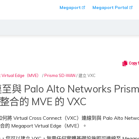
Megaport
Megaport Portal
Copy 
t Virtual Edge（MVE）
/
Prisma SD-WAN
/
建立 VXC
 Palo Alto Networks Prism
整合的 MVE 的 VXC
Virtual Cross Connect（VXC）連線到與 Palo Alto Networ
的 Megaport Virtual Edge（MVE）。
 後，您可以建立 VXC，無需任何實體基礎設施即可連線至 Megapo