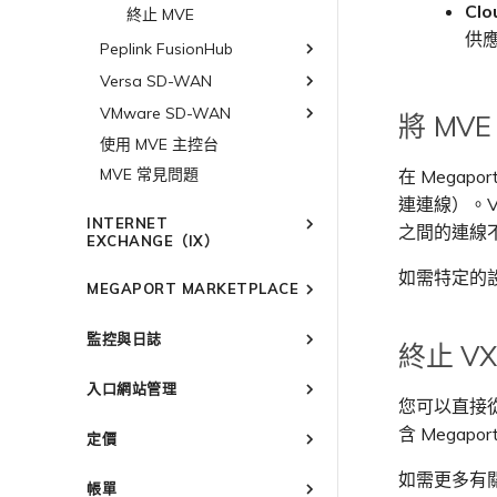
Cl
設定 Palo Alto Networks
終止 MVE
高可用性
供
Peplink FusionHub
Versa SD-WAN
Peplink FusionHub 概述
規劃部署
VMware SD-WAN
Versa SD-WAN 概述
將 MVE
建立 MVE
規劃部署
使用 MVE 主控台
VMware SD-WAN 概述
建立 VXC
建立 MVE
MVE 常見問題
規劃部署
在 Megapo
連線 MVE
建立 VXC
連連線）。V
建立 MVE
INTERNET
終止 MVE
之間的連線
連線 MVE
建立 VXC
EXCHANGE（IX）
終止 MVE
連線 MVE
概述
如需特定的
MEGAPORT MARKETPLACE
終止 MVE
備援
Megaport Marketplace 概述
設定 IX
監控與日誌
終止 VX
建立個人檔案
管理 IX
IX 需求
監控 Port、VXC、Megaport
申請連線
入口網站管理
Internet 和 IX
加入 IX
IX 工具與功能
編輯 IX
您可以直接從 
Marketplace 通知
監控 MCR
Megaport Portal 使用者與管
AMS-IX 連線
變更合約 IX 的速率
MegaIX 功能概述
含 Megap
定價
Marketplace 常見問題
理員設定
監控 MVE
France-IX 連線
遷移 IX
MegaIX Looking Glass（路
管理個人檔案
服務費用估算
由診斷）
如需更多有關
監控服務狀態
關閉 IX
帳單