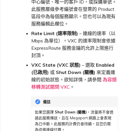
中心編號、唯一的客戶 ID，或採購單號。
此服務層級參考編號會在發票的 Product
區段中為每個服務顯示。您也可以為現有
服務編輯此欄位。
Rate Limit (速率限制)
– 連線的速率（以
Mbps 為單位）。VXC 的速率限制會依據
ExpressRoute 服務金鑰的允許上限進行
封頂。
VXC State (VXC 狀態)
– 選取
Enabled
(已啟用)
或
Shut Down (關機)
來定義連
線的初始狀態。欲知詳情，請參閱
為容錯
移轉測試關閉 VXC
。
備註
如果您選擇
Shut Down (關機)
，流量將不會透
過此服務傳送，且在 Megaport 網路上會表現
為已中斷。此服務的計費仍會持續，且您仍需
為這條連線付費。