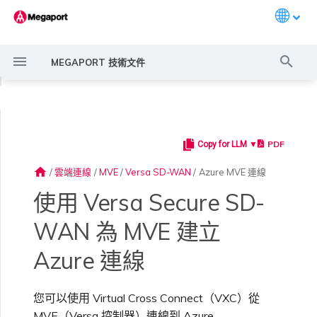
Languag
打
MEGAPORT 技術文件
字
◀
進
行
PDF
Copy for LLM ▼
Megaport 簡介
常見連線情境
Megaport 服務加密指南
建立 Port
概述
概述
11:11 Systems
概述
AWS Direct Connect
AWS Direct Connect
AWS MVE 連線
AWS Direct Connect
AWS Direct Connect
AWS MVE 連線
AWS Direct Connect
概述
概述
概述
Megaport Marketplace 概
監控 Port、VXC、
Megaport Portal 使用者與
服務費用估算
概述
概述
概述
概述
概述
在 Megaport Portal 中新
概述
建立 LAG
AWS 連線概述
ExpressRoute
Google Cloud
OVHcloud Connect
SAP HANA Enterprise
AWS 上的 VMware Cloud
AWS MCR 連線
AWS MVE 連線
AWS MVE 連線
AWS MVE 連線
AWS MVE 連線
AWS MVE 連線
路由過濾
6WIND 概述
Anapaya 概述
Aruba SD-WAN 概述
Aviatrix Secure Edge 概述
Check Point CloudGuard 概
Cisco MVE 概述
Fortinet FortiGate 概述
Juniper MVE 概述
VM-Series Firewall
Peplink FusionHub 概述
Versa SD-WAN 概述
VMware SD-WAN 概述
IX 需求
編輯 IX
MegaIX 功能概述
啟用 Port
Port 或 VXC 中斷或不穩定
MCR 中斷或無法使用
MVE 中斷或無法使用
IX 連線
雲端服務供應商互聯位址空間
搜
述
Megaport Internet 和 IX
管理員設定
增 ExpressRoute 連線
Cloud
述
home
/
雲端連線
/
MVE
/
Versa SD-WAN
/
Azure MVE 連線
尋
快速開始
常見多雲連線情境
MACsec
訂購交叉連接
建立私有 VXC
路由指南
3DS Outscale
3DS Outscale MCR 連線
Azure MVE 連線
MVE 託管連線
MCR 進階 VLAN 與路由功能
MVE 部署情境
備援
Port 定價與合約條款
啟用計費市場
建立 API 金鑰
快速開始
啟用
聯繫支援
建立帳戶
將 Port 新增至 LAG
託管 VIF
ExpressRoute Direct
Google 連線備援
OVHcloud Connect Direct
Azure VMware 解決方案
AWS Transit Gateway 跨區
MVE 託管連線
MVE 託管連線
MVE 託管連線
MVE 託管連線
MVE 託管連線
路由通告
6WIND 授權網路功能
規劃部署
規劃部署
規劃部署
規劃部署
規劃部署
規劃部署
規劃部署
規劃部署
規劃部署
加入 IX
變更合約 IX 的速率
MegaIX Looking Glass（路
訂購時的錯誤
Port 延遲
MCR 路由
MVE 網際網路連線
IX BGP 路由
ExpressRoute 線路容量不足
Azure MVE 連線
Azure MVE 連線
Azure MVE 連線
Azure MVE 連線
Azure MVE 連線
Prisma SD-WAN
使用 Versa Secure SD-
建立個人檔案
監控 MCR
管理個人檔案
將 ExpressRoute 連線新
AWS 上的 SAP
域路由
規劃部署
由診斷）
增至 Versa Director
WAN 為 MVE 建立
設定 Megaport 帳戶
使用 Megaport 解決方案實
IPsec
訂購本地迴路
遷移 VXC
Port
阿里雲專線接入
阿里雲 MCR 連線
Google MVE 連線
MVE 託管 VIF
MCR 備援
MVE 位置
設定 IX
VXC 定價與合約條款
指派財務角色
管理使用者
建立 Megaport Terraform
支援請求入口網站
強制多重身分驗證
託管連線
ExpressRoute Metro
MVE 託管 VIF
MVE 託管 VIF
MVE 託管 VIF
MVE 託管 VIF
MVE 託管 VIF
路由彙總
規劃部署
建立 MVE
建立 MVE
建立 MVE
建立 MVE
建立 MVE
建立 MVE
建立 MVE
建立 MVE
建立 MVE
AMS-IX 連線
遷移 IX
容量錯誤
Port 或 VXC 封包遺失
MCR BGP 工作階段中斷
SD-WAN 管理連線
IX BGP 工作階段中斷
Google MVE 連線
Google MVE 連線
Google MVE 連線
Google MVE 連線
Google MVE 連線
Port 與 VXC
現 MPLS 網路現代化
申請連線
監控 MVE
設定電子郵件通知
Provider 設定檔
Azure 上的 SAP
建立 MVE
IX 遙測
Azure 連線
驗證您的 Azure 連線
雲端原生 VPN 加密
Port 備援
設定服務金鑰
MCR
AWS Direct Connect
AWS Direct Connect
其他 MVE 連線
建立 MCR
MVE 備援
Megaport Internet 定價與合
更新帳單資訊
建立 Port
瞭解支援請求
設定單一登入
專用連線
Azure 連線備援
設定 BGP 進階設定
建立 MVE
建立 VXC
建立 VXC
建立 VXC
建立 VXC
建立 VXC
建立 VXC
France-IX 連線
關閉 IX
吞吐量與效能
其他 MCR 問題
Megaport Portal 儀表板
其他 MVE 連線
其他 MVE 連線
其他 MVE 連線
其他 MVE 連線
其他 MVE 連線
管理 IX
建立 VXC
建立 VXC
建立 VXC
MCR
您可以使用 Virtual Cross Connect（VXC）從
以服務供應商身分使用
Marketplace 通知
監控服務狀態
更新公司資訊
約條款
使用 Megaport Terraform
Google Cloud 上的 SAP
建立 VXC
BGP 社群
Megaport API 管理連線
Provider 建立和管理服務
MVE（Versa 控制器）連線到 Azure