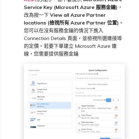
VXC、Megaport Internet 和
限制與配額
Service Key (Microsoft Azure 服務金鑰)
，
OVHcloud
IX 計費
SAP HANA Enterprise
MCR 私有雲端互聯
改為按一下
View all Azure Partner
Cisco
在測試環境中測試
鎖定 Megaport 服務
建立 MCR
Cloud
locations (檢視所有 Azure Partner 位置)
。
Salesforce Express
您可以在沒有服務金鑰的情況下進入
客戶註冊與入駐
終止 MCR
Connect
Fortinet FortiGate
客戶安全責任
Megaport 授權書
使用 API 建立 MCR VXC
Connection Details 頁面，並檢視所選連接埠
的定價。若要下單建立 Microsoft Azure 連
線，您需要提供服務金鑰
SAP
Megaport Portal 驗證常見
Juniper
從 MCR 建立至 Azure 的
問題
VXC
VMware Cloud
Palo Alto Networks
X-Auth Token 淘汰常見問題
從 MVE 建立至 AWS 的 VXC
Wasabi
Peplink FusionHub
API 淘汰常見問題
從 MVE 建立至 Azure 的
VXC
Versa SD-WAN
單一登入（SSO）功能與使
用說明
從 MVE 建立至 Google 的
VXC