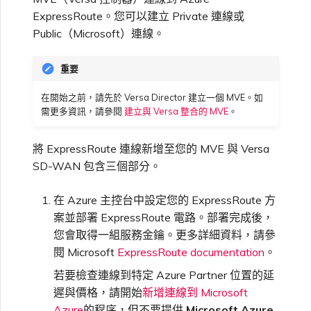
高速跨雲加密
鏈路聚合群組（LAG）
使用服務金鑰建立連線
MVE
建立 MCR VXC
vNIC 連線類型
信用卡付款
建立服務金鑰
升級支援案件
邀請使用者加入帳戶
AWS 連線備援
Azure 配對區域 - 高可用性
建立 VXC
連線 MVE
連線 MVE
連線 MVE
連線 MVE
連線 MVE
連線 MVE
終止 IX
VXC 連線
瞭解服務頁面
Azure ExpressRoute
Azure MCR 連線
檢視連線設定
連線 MVE
連線 MVE
連線 MVE
IX 工具與功能
ExpressRoute。您可以建立 Private 連線或
MVE
Marketplace 常見問題
檢視工作階段事件日誌
管理最短合約期續約
IX 定價與合約條款
設計
連線 MVE
都會區 ID
Public（Microsoft）連線。
Megaport 全球網狀 WAN
使用 Megaport 資源進行
Terraform 狀態管理
設定 Q-in-Q
終止 Megaport Internet 連
設定 MCR
Megaport 網路中的 SSE 與
瞭解 Megaport 帳單
建立 VXC
傳送意見回饋
提供技術支援聯絡方式
AWS 公用連線
連線 MVE
終止 MVE
終止 MVE
終止 MVE
終止 MVE
終止 MVE
終止 MVE
連線至 Latitude.sh
終止 Port
DigitalOcean MCR 連線
終止 MVE
將 MPLS 與 SDCI 整合
終止 MVE
Cisco Webex
IX
重要
線
SASE
管理 Megaport
MCR 定價與合約條款
終止 MVE
Megaport 上雲即服務
Marketplace 個人檔案
在開始之前，請先於 Versa Director 建立一個 MVE。如
匯入現有生產服務
變更合約 VXC 的速率
使用封包過濾
客戶現場服務
變更 VXC 設定
網路維護
設定財務資訊
AWS 加密選項
終止 MVE
基於 FGSP 設定 Fortinet 防
瞭解位置資訊
Google MCR 連線
終止 MVE
Cloudflare
雲端
需更多資訊，請參閱
建立與 Versa 整合的 MVE
。
6WIND
MVE 定價與合約條款
火牆高可用性
新增和修改使用者
使用 Terraform MCP
關閉 VXC 以進行容錯移轉測
在 MCR 中使用 IPsec
下載帳單
建立至 AWS 的 VXC
歐盟數位服務法
更新公司資訊
AWS 上的 Salesforce
位置 ID
IBM Cloud Direct Link MCR
將 ExpressRoute 連線新增至您的 MVE 與 Versa
Google Cloud
Megaport Internet
Server（公開測試版）
試
Hyperforce
連線
Anapaya
SD-WAN 包含三個部分。
管理使用者角色
MCR 路由管理
Port 計費
建立至 Azure 的 VXC
重設密碼
服務佈建方式
IBM Cloud Direct Link
在 Azure 主控台中設定您的 ExpressRoute 方
建立 Juniper 私有連線
Megaport Terraform
終止 VXC
AWS 上的 Snowflake
Oracle MCR 連線
Aruba SD-WAN
案並部署 ExpressRoute 電路。部署完成後，
Provider 常見問題
管理安全設定
MCR 計費
建立至 Google Cloud 的
登入 Megaport Portal
您會取得一組服務金鑰。更多詳細資料，請參
合作夥伴代管帳戶
MCR Looking Glass（路由診
Latitude.sh
API
VXC
AWS Outposts Rack
OVHcloud MCR 連線
斷）
閱 Microsoft
ExpressRoute documentation
。
Aviatrix
Megaport Terraform
檢視作業日誌
若要檢查連線到特定 Azure Partner 位置的延
Provider 學習資料與資源
MVE 計費
技術規格
Oracle Cloud Infrastructure
Megaport Terraform
遲與價格，請開始
新增連線到 Microsoft
建立 Megaport Internet 連
AWS 常見問題
Salesforce MCR 連線
MCR 的 NAT 運作原理
Check Point CloudGuard
Provider
監控維護和中斷事件
線
Azure
的程序，但不要提供
Microsoft Azure