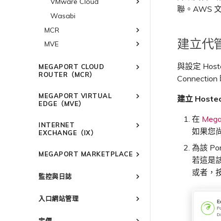
VMware Cloud
SAP HANA Enterprise
聯。AWS 
Cloud
Wasabi
AWS 上的 VMware Cloud
AWS 上的 SAP
Azure VMware 解決方案
MCR
Azure 上的 SAP
建立代
MVE
概述
Google Cloud 上的 SAP
3DS Outscale MCR 連線
概述
與設定 Hos
MEGAPORT CLOUD
阿里雲 MCR 連線
Aruba SD-WAN
ROUTER（MCR）
Connect
AWS Direct Connect
Aviatrix
AWS Direct Connect
概述
MEGAPORT VIRTUAL
Azure MCR 連線
AWS MCR 連線
建立 Hosted
Cisco SD-WAN
Azure MVE 連線
AWS Direct Connect
AWS MVE 連線
MCR 進階 VLAN 與路由功能
EDGE（MVE）
DigitalOcean MCR 連線
AWS Transit Gateway 跨
Google MVE 連線
MVE 託管連線
Fortinet FortiGate
Azure MVE 連線
AWS MVE 連線
AWS MVE 連線
MCR 備援
概述
在
Mega
區域路由
Google MCR 連線
INTERNET
其他 MVE 連線
MVE 託管 VIF
Google MVE 連線
Azure MVE 連線
MVE 託管連線
建立 MCR
Palo Alto Networks
AWS Direct Connect
MVE 部署情境
如果您尚
EXCHANGE（IX）
IBM Cloud Direct Link MCR
其他 MVE 連線
Google MVE 連線
MVE 託管 VIF
建立 MCR VXC
Versa SD-WAN
Azure MVE 連線
AWS Direct Connect
AWS MVE 連線
MVE 位置
連線
概述
為該 Po
其他 MVE 連線
設定 MCR
MEGAPORT MARKETPLACE
Google MVE 連線
MVE 託管連線
VMware SD-WAN
Azure MVE 連線
AWS Direct Connect
AWS MVE 連線
MVE 備援
Oracle MCR 連線
若這是該
備援
使用封包過濾
Megaport Marketplace 概述
其他 MVE 連線
MVE 託管 VIF
Google MVE 連線
MVE 託管連線
vNIC 連線類型
Azure MVE 連線
AWS Direct Connect
AWS MVE 連線
或者，
OVHcloud MCR 連線
設定 IX
監控與日誌
在 MCR 中使用 IPsec
建立個人檔案
其他 MVE 連線
MVE 託管 VIF
Megaport 網路中的 SSE 與
Google MVE 連線
MVE 託管連線
Azure MVE 連線
AWS MVE 連線
Salesforce MCR 連線
管理 IX
IX 需求
監控 Port、VXC、Megaport
SASE
MCR 路由管理
申請連線
其他 MVE 連線
MVE 託管 VIF
Google MVE 連線
MVE 託管連線
入口網站管理
SAP HANA Enterprise Cloud
Internet 和 IX
加入 IX
IX 工具與功能
編輯 IX
6WIND
MCR Looking Glass（路由診
路由過濾
Marketplace 通知
其他 MVE 連線
MVE 託管 VIF
監控 MCR
Megaport Portal 使用者與管
AMS-IX 連線
變更合約 IX 的速率
MegaIX 功能概述
斷）
Anapaya
6WIND 概述
定價