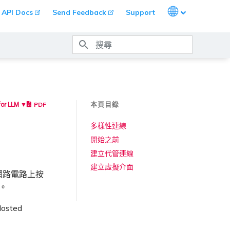
Languages
API Docs
Send Feedback
Support
打字進行搜尋
本頁目錄
PDF
for LLM ▼
多樣性連線
開始之前
建立代管連線
建立虛擬介面
建的網路電路上按
F。
osted