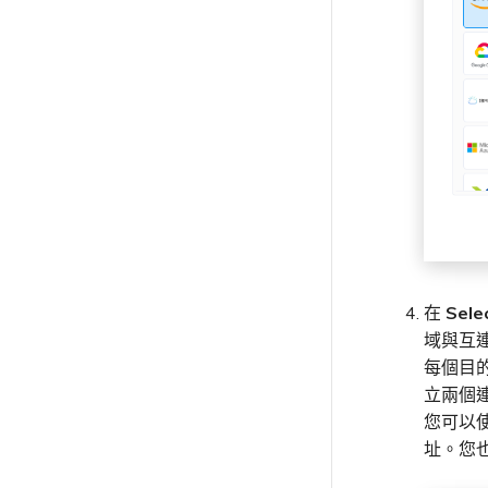
高可用性
網路維護
API
從 MCR 建立至 Azure 的 VXC
Megaport Terraform Provider
歐盟數位服務法
學習資料與資源
Megaport Terraform Provider
從 MVE 建立至 AWS 的 VXC
在測試環境中測試
從 MVE 建立至 Azure 的 VXC
客戶安全責任
從 MVE 建立至 Google 的 VXC
Megaport Portal 驗證常見問
變更 IX 設定
題
遷移 VXC 和 IX
X-Auth Token 淘汰常見問題
關閉 VXC 和 IX
API 淘汰常見問題
監控服務狀態
單一登入（SSO）功能與使用說
設定 OpenMetrics 服務監控
明
Azure 服務金鑰 API 回應欄位
單一登入（SSO）常見問題
在
Sel
疑難排解後續步驟
域與互
提供偵錯資訊以加快支援回應
每個目
立兩個
您可以
址。您