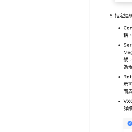
指定連
Co
稱
Ser
Me
號。
為
Ra
示可
而
VX
詳