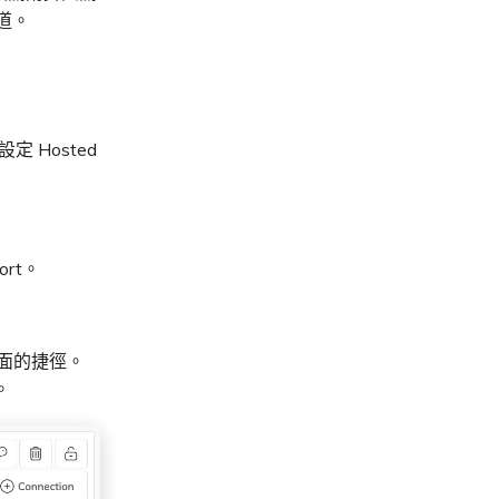
道。
 Hosted
rt。
頁面的捷徑。
。