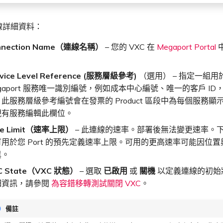
線詳細資料：
nnection Name（連線名稱）
– 您的 VXC 在
Megaport Portal
。
vice Level Reference (服務層級參考)
（選用） – 指定一組
gaport 服務唯一識別編號，例如成本中心編號、唯一的客戶 ID
此服務層級參考編號會在發票的 Product 區段中為每個服務顯
現有服務編輯此欄位。
te Limit（速率上限）
– 此連線的速率。部署後無法變更速率。
用於您 Port 的預先定義速率上限。可用的更高速率可能因位置與 
異。
C State（VXC 狀態）
– 選取
已啟用
或
關機
以定義連線的初始
細資訊，請參閱
為容錯移轉測試關閉 VXC
。
備註