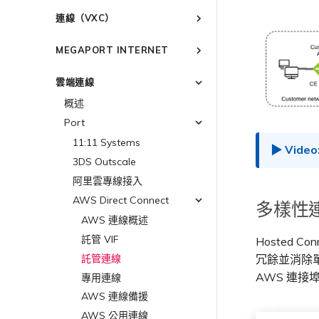
建立 Port
連線至 Latitude.sh
強制多重身分驗證
以服務供應商身分使用
IPsec
連線（VXC）
Megaport API 管理連線
訂購交叉連接
瞭解位置資訊
設定單一登入
雲端原生 VPN 加密
概述
Megaport 全球網狀 WAN
訂購本地迴路
位置 ID
邀請使用者加入帳戶
MEGAPORT INTERNET
高速跨雲加密
建立私有 VXC
Megaport 上雲即服務
Port 備援
服務佈建方式
提供技術支援聯絡方式
概述
遷移 VXC
雲端連線
鏈路聚合群組（LAG）
合作夥伴代管帳戶
設定財務資訊
路由指南
設定服務金鑰
技術規格
更新公司資訊
概述
終止 Port
建立 LAG
Port
使用服務金鑰建立連線
限制與配額
重設密碼
Port
將 Port 新增至 LAG
MCR
設定 Q-in-Q
登入 Megaport Portal
11:11 Systems
MVE
變更合約 VXC 的速率
3DS Outscale
終止 Megaport Internet 連線
關閉 VXC 以進行容錯移轉測試
阿里雲專線接入
終止 VXC
AWS Direct Connect
多樣性
AWS 連線概述
託管 VIF
Hosted
託管連線
冗餘並消除
AWS 連
專用連線
AWS 連線備援
AWS 公用連線