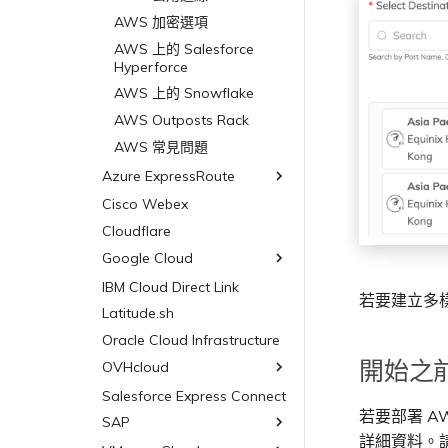
AWS 加密選項
AWS 上的 Salesforce
Hyperforce
AWS 上的 Snowflake
AWS Outposts Rack
AWS 常見問題
Azure ExpressRoute
Cisco Webex
ExpressRoute
Cloudflare
ExpressRoute Direct
Google Cloud
ExpressRoute Metro
Azure 連線備援
IBM Cloud Direct Link
Google Cloud
若要建立多
Azure 配對區域 - 高可用性
Latitude.sh
Google 連線備援
設計
Oracle Cloud Infrastructure
開始之
OVHcloud
Salesforce Express Connect
OVHcloud Connect
若要部署 AWS
SAP
OVHcloud Connect Direct
詳細資料。請確