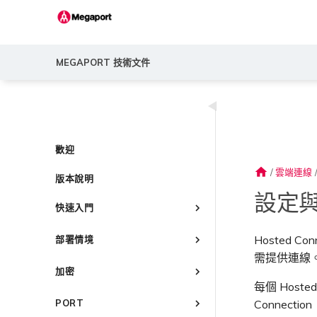
MEGAPORT 技術文件
◀
歡迎
home
/
雲端連線
版本說明
設定與
快速入門
Megaport 簡介
Hosted C
部署情境
快速開始
需提供連線。Hos
常見連線情境
設定 Megaport 帳戶
加密
常見多雲連線情境
每個 Hoste
Megaport Portal 儀表板
概述
Megaport 服務加密指南
使用 Megaport 解決方案實現
Connection
PORT
瞭解服務頁面
建立帳戶
MPLS 網路現代化
MACsec