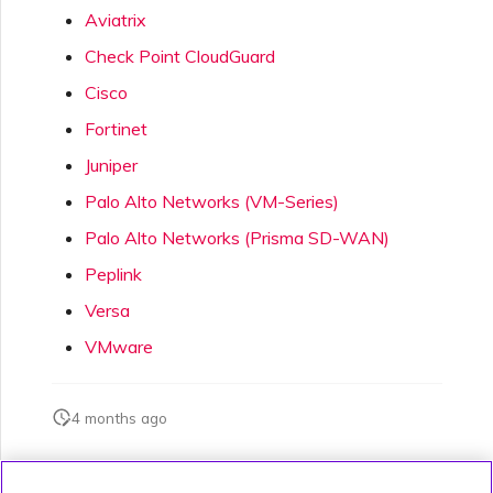
Aviatrix
單一登入（SSO）常見問題
Check Point CloudGuard
變更 IX 設定
Cisco
疑難排解後續步驟
Fortinet
遷移 VXC 和 IX
Juniper
提供偵錯資訊以加快支援回應
Palo Alto Networks (VM-Series)
關閉 VXC 和 IX
Palo Alto Networks (Prisma SD-WAN)
Peplink
監控服務狀態
Versa
設定 OpenMetrics 服務監控
VMware
Azure 服務金鑰 API 回應欄
4 months ago
位
此頁面是否對您有幫助？