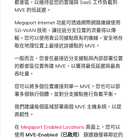
都會區，以維持從您的雲端與
SaaS
工作負載到
高速跨雲加密
鏈路聚合群組（LAG）
使用服務金鑰建立連線
MVE
建立 MCR VXC
建立 VXC
連線 MVE
連線 MVE
連線 MVE
連線 MVE
連線 MVE
連線 MVE
信用卡付款
建立服務金鑰
升級支援案件
邀請使用者加入帳戶
使用 Cisco Secure Firewall
終止 IX
VXC 連線
瞭解服務頁面
連線 MVE
連線 MVE
連線 MVE
Azure ExpressRoute
Azure MCR 連線
IX 工具與功能
MVE
Fortinet FortiGate
MVE 的低延遲。
連線 MVE
Marketplace 常見問題
檢視工作階段事件日誌
管理最短合約期續約
IX 定價與合約條款
Threat Defense Virtual 建立
連線 MVE
連線 MVE
都會區 ID
Megaport 全球網狀 WAN
使用 Megaport 資源進行
MVE
Megaport Internet 功能可透過網際網路連線使用
Terraform 狀態管理
設定 Q-in-Q
終止 Megaport Internet 連
設定 MCR
連線 MVE
終止 MVE
終止 MVE
終止 MVE
終止 MVE
終止 MVE
終止 MVE
瞭解 Megaport 帳單
建立 VXC
傳送意見回饋
提供技術支援聯絡方式
連線至 Latitude.sh
終止 Port
終止 MVE
將 MPLS 與 SDCI 整合
終止 MVE
DigitalOcean MCR 連線
Cisco Webex
IX
Palo Alto Networks
SD-WAN 技術，讓往返分支位置的流量得以傳
線
終止 MVE
管理 Megaport
MCR 定價與合約條款
終止 MVE
終止 MVE
Megaport 上雲即服務
Marketplace 個人檔案
輸。您可以使用貴公司據點既有的連線，安全地存
匯入現有生產服務
變更合約 VXC 的速率
使用封包過濾
終止 MVE
基於 FGSP 設定 Fortinet 防
客戶現場服務
變更 VXC 設定
網路維護
設定財務資訊
瞭解位置資訊
終止 MVE
Google MCR 連線
取在地理位置上最接近該據點的 MVE。
Cloudflare
雲端
Versa SD-WAN
火牆高可用性
MVE 定價與合約條款
設定 Palo Alto Networks 高
新增和修改使用者
可用性
一般而言，您會在最接近分支據點與內部部署位置
使用 Terraform MCP
關閉 VXC 以進行容錯移轉測
在 MCR 中使用 IPsec
下載帳單
建立至 AWS 的 VXC
歐盟數位服務法
更新公司資訊
位置 ID
IBM Cloud Direct Link MCR
的都會區位置佈建 MVE，以獲得最低延遲與最高
Google Cloud
Megaport Internet
VMware SD-WAN
Server（公開測試版）
試
連線
吞吐量。
管理使用者角色
MCR 路由管理
Port 計費
建立至 Azure 的 VXC
重設密碼
服務佈建方式
您可以將多個位置連接到單一 MVE。您也可以部
IBM Cloud Direct Link
建立 Juniper 私有連線
Megaport Terraform
終止 VXC
Oracle MCR 連線
署多個執行個體，並對分支據點進行負載平衡。
Provider 常見問題
管理安全設定
MCR 計費
建立至 Google Cloud 的
登入 Megaport Portal
合作夥伴代管帳戶
MCR Looking Glass（路由診
Latitude.sh
我們建議每個區域部署兩個 MVE 主機系統，以提
API
VXC
斷）
OVHcloud MCR 連線
高韌性。
Megaport Terraform
檢視作業日誌
Provider 學習資料與資源
MVE 計費
技術規格
Oracle Cloud Infrastructure
在
Megaport Enabled Locations
頁面上，您可以
Megaport Terraform
建立 Megaport Internet 連
MCR 的 NAT 運作原理
Salesforce MCR 連線
使用
MVE-Enabled（已啟用）
篩選器搜尋鄰近的
Provider
監控維護和中斷事件
線