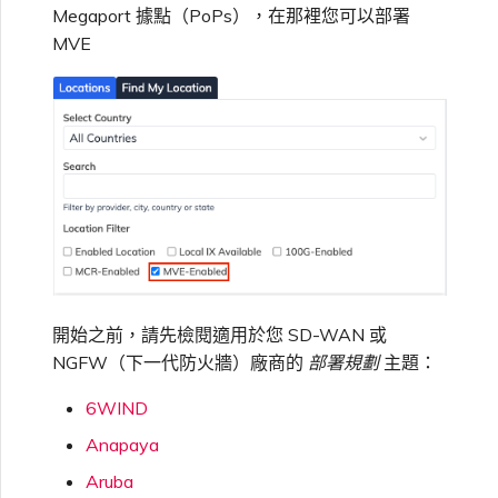
Megaport 據點（PoPs），在那裡您可以部署
VXC、Megaport Internet 和
限制與配額
OVHcloud
IX 計費
MVE
MCR 私有雲端互聯
SAP HANA Enterprise
在測試環境中測試
鎖定 Megaport 服務
建立 MCR
Cloud
Salesforce Express
客戶註冊與入駐
終止 MCR
Connect
客戶安全責任
Megaport 授權書
使用 API 建立 MCR VXC
SAP
Megaport Portal 驗證常見
從 MCR 建立至 Azure 的
問題
VXC
VMware Cloud
X-Auth Token 淘汰常見問題
從 MVE 建立至 AWS 的 VXC
開始之前，請先檢閱適用於您 SD-WAN 或
Wasabi
NGFW（下一代防火牆）廠商的
部署規劃
主題：
API 淘汰常見問題
從 MVE 建立至 Azure 的
VXC
6WIND
單一登入（SSO）功能與使
Anapaya
用說明
從 MVE 建立至 Google 的
Aruba
VXC