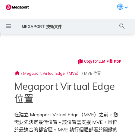
Languag
打
MEGAPORT 技術文件
字
◀
進
行
PDF
Copy for LLM ▼
Megaport 簡介
常見連線情境
Megaport 服務加密指南
建立 Port
概述
概述
概述
概述
6WIND 概述
Anapaya 概述
Aruba SD-WAN 概述
Aviatrix Secure Edge 概述
Check Point CloudGuard 概
Cisco MVE 概述
Fortinet FortiGate 概述
Juniper MVE 概述
VM-Series Firewall
Peplink FusionHub 概述
Versa SD-WAN 概述
VMware SD-WAN 概述
概述
Megaport Marketplace 概
監控 Port、VXC、
Megaport Portal 使用者與
服務費用估算
概述
概述
概述
概述
概述
概述
建立 LAG
11:11 Systems
概述
概述
路由過濾
建立 MVE 概述
建立 MVE 概述
使用 Juniper SSR 建立 MVE
Palo Alto Networks VM-
Palo Alto Networks Prisma
IX 需求
編輯 IX
MegaIX 功能概述
啟用 Port
Port 或 VXC 中斷或不穩定
MCR 中斷或無法使用
MVE 中斷或無法使用
IX 連線
雲端服務供應商互聯位址空間
搜
述
述
Megaport Internet 和 IX
管理員設定
Series Firewall MVE 概述
MVE 概述
home
/
Megaport Virtual Edge（MVE）
/
MVE 位置
尋
快速開始
常見多雲連線情境
MACsec
訂購交叉連接
建立私有 VXC
路由指南
Port
MCR 進階 VLAN 與路由功能
6WIND 授權網路功能
規劃部署
規劃部署
規劃部署
規劃部署
規劃部署
規劃部署
規劃部署
規劃部署
規劃部署
備援
Port 定價與合約條款
啟用計費市場
建立 API 金鑰
快速開始
啟用
聯繫支援
建立帳戶
將 Port 新增至 LAG
3DS Outscale
3DS Outscale MCR 連線
Aruba SD-WAN
路由通告
使用系統標籤建立 MVE
建立路由型 MVE
加入 IX
變更合約 IX 的速率
MegaIX Looking Glass（路
訂購時的錯誤
Port 延遲
MCR 路由
MVE 網際網路連線
IX BGP 路由
ExpressRoute 線路容量不足
Prisma SD-WAN
Megaport Virtual Edge
規劃部署
建立個人檔案
監控 MCR
管理個人檔案
規劃部署
規劃部署
由診斷）
位置
設定 Megaport 帳戶
使用 Megaport 解決方案實
IPsec
訂購本地迴路
遷移 VXC
Port
MCR 備援
規劃部署
建立 MVE
建立 MVE
建立 MVE
建立 MVE
建立 MVE
建立 MVE
建立 MVE
建立 MVE
建立 MVE
設定 IX
VXC 定價與合約條款
指派財務角色
管理使用者
建立 Megaport Terraform
支援請求入口網站
強制多重身分驗證
阿里雲專線接入
阿里雲 MCR 連線
路由彙總
手動建立 MVE
建立 SD-WAN MVE
AMS-IX 連線
遷移 IX
容量錯誤
Port 或 VXC 封包遺失
MCR BGP 工作階段中斷
SD-WAN 管理連線
IX BGP 工作階段中斷
MCR
Port 與 VXC
Aviatrix
現 MPLS 網路現代化
建立 MVE
申請連線
監控 MVE
設定電子郵件通知
Provider 設定檔
建立 VM-Series MVE
建立 Prisma MVE
IX 遙測
在建立 Megaport Virtual Edge（MVE）之前，您
雲端原生 VPN 加密
Port 備援
設定服務金鑰
MCR
建立 MCR
建立 MVE
建立 VXC
建立 VXC
建立 VXC
建立 VXC
建立 VXC
建立 VXC
Megaport Internet 定價與合
更新帳單資訊
建立 Port
瞭解支援請求
設定單一登入
AWS Direct Connect
AWS Direct Connect
設定 BGP 進階設定
使用 Cisco Meraki 建立 MVE
France-IX 連線
關閉 IX
吞吐量與效能
其他 MCR 問題
Megaport Portal 儀表板
建立 VXC
建立 VXC
建立 VXC
管理 IX
需要先決定最佳位置 - 該位置需支援 MVE，且位
MVE
MCR
Cisco SD-WAN
以服務供應商身分使用
建立 VXC
Marketplace 通知
監控服務狀態
更新公司資訊
約條款
使用 Megaport Terraform
建立 VXC
建立 VXC
BGP 社群
於最適合的都會區。MVE 執行個體部署於關鍵的
Megaport API 管理連線
Provider 建立和管理服務