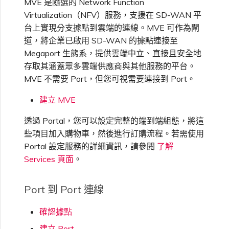
MVE 是隨選的 Network Function
VMware SD-WAN
Virtualization（NFV）服務，支援在 SD-WAN 平
單一登入（SSO）常見問題
台上實現分支據點到雲端的連線。MVE 可作為閘
變更 IX 設定
使用 MVE 主控台
道，將企業已啟用 SD-WAN 的據點連接至
疑難排解後續步驟
Megaport 生態系，提供雲端中立、直接且安全地
遷移 VXC 和 IX
存取其涵蓋眾多雲端供應商與其他服務的平台。
MVE 常見問題
MVE 不需要 Port，但您可視需要連接到 Port。
提供偵錯資訊以加快支援回應
關閉 VXC 和 IX
建立 MVE
透過 Portal，您可以設定完整的端到端組態，將這
監控服務狀態
些項目加入購物車，然後進行訂購流程。若需使用
Portal 設定服務的詳細資訊，請參閱
了解
Services 頁面
。
設定 OpenMetrics 服務監控
Port 到 Port 連線
Azure 服務金鑰 API 回應欄
位
確認據點
建立 Port