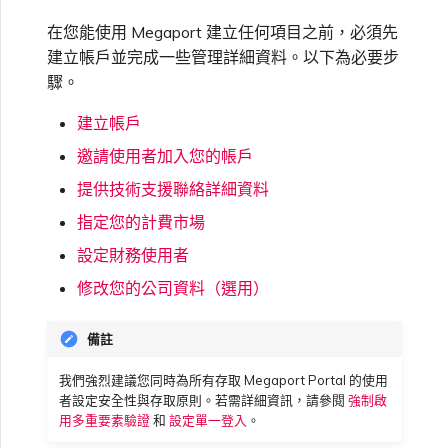
邀請使用者加入帳戶
高速跨雲加密
鏈路聚合群組（LAG）
使用服務金鑰建立連線
MVE
建立 MCR VXC
vNIC 連線類型
信用卡付款
建立服務金鑰
升級支援案件
建立 VXC
連線 MVE
連線 MVE
連線 MVE
連線 MVE
連線 MVE
連線 MVE
終止 IX
VXC 連線
Azure ExpressRoute
Azure MCR 連線
連線 MVE
連線 MVE
連線 MVE
IX 工具與功能
MVE
Fortinet FortiGate
在您能使用 Megaport 建立任何項目之前，必須先
Port 到 IX 連線
Marketplace 常見問題
檢視工作階段事件日誌
管理最短合約期續約
IX 定價與合約條款
連線 MVE
都會區 ID
建立帳戶並完成一些管理詳細資料。以下為必要步
Megaport 全球網狀 WAN
使用 Megaport 資源進行
Terraform 狀態管理
提供技術支援聯絡方式
設定 Q-in-Q
終止 Megaport Internet 連
設定 MCR
Megaport 網路中的 SSE 與
瞭解 Megaport 帳單
建立 VXC
傳送意見回饋
連線 MVE
終止 MVE
終止 MVE
終止 MVE
終止 MVE
終止 MVE
終止 MVE
驟。
終止 Port
DigitalOcean MCR 連線
終止 MVE
將 MPLS 與 SDCI 整合
終止 MVE
Cisco Webex
IX
Palo Alto Networks
Port 到 Megaport
線
SASE
管理 Megaport
MCR 定價與合約條款
終止 MVE
Marketplace 連線
Megaport 上雲即服務
Marketplace 個人檔案
建立帳戶
匯入現有生產服務
設定財務資訊
變更合約 VXC 的速率
使用封包過濾
客戶現場服務
變更 VXC 設定
網路維護
終止 MVE
基於 FGSP 設定 Fortinet 防
Google MCR 連線
終止 MVE
Cloudflare
邀請使用者加入您的帳戶
雲端
Versa SD-WAN
6WIND
MVE 定價與合約條款
火牆高可用性
MCR 到 CSP 連線
新增和修改使用者
提供技術支援聯絡詳細資料
使用 Terraform MCP
更新公司資訊
關閉 VXC 以進行容錯移轉測
在 MCR 中使用 IPsec
下載帳單
建立至 AWS 的 VXC
歐盟數位服務法
IBM Cloud Direct Link MCR
Google Cloud
指定您的計費市場
Megaport Internet
VMware SD-WAN
Server（公開測試版）
試
Anapaya
連線
MVE 到 CSP 連線
管理使用者角色
設定財務使用者
重設密碼
MCR 路由管理
Port 計費
建立至 Azure 的 VXC
IBM Cloud Direct Link
修改您的公司資料（選用）
建立 Juniper 私有連線
Megaport Terraform
終止 VXC
Oracle MCR 連線
Aruba SD-WAN
Provider 常見問題
管理安全設定
登入 Megaport Portal
MCR 計費
建立至 Google Cloud 的
MCR Looking Glass（路由診
備註
Latitude.sh
API
VXC
斷）
OVHcloud MCR 連線
Aviatrix
Megaport Terraform
檢視作業日誌
我們強烈建議您同時為所有存取 Megaport Portal 的使用
Provider 學習資料與資源
MVE 計費
者設定安全性與存取原則。若需詳細資訊，請參閱
強制啟
Oracle Cloud Infrastructure
Megaport Terraform
建立 Megaport Internet 連
用多重要素驗證
和
設定單一登入
。
MCR 的 NAT 運作原理
Salesforce MCR 連線
Check Point CloudGuard
Provider
監控維護和中斷事件
線