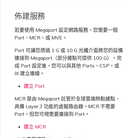
VXC、Megaport Internet 和
OVHcloud
IX 計費
MCR 私有雲端互聯
SAP HANA Enterprise
佈建服務
Cisco
在測試環境中測試
鎖定 Megaport 服務
建立 MCR
Cloud
Salesforce Express
若要使用 Megaport 設定網路服務，您需要一個
客戶註冊與入駐
終止 MCR
Connect
Fortinet FortiGate
客戶安全責任
Port、MCR，或 MVE。
Megaport 授權書
使用 API 建立 MCR VXC
Port 可讓您透過 1 G 或 10 G 光纖介面將您的設備
SAP
Megaport Portal 驗證常見
Juniper
從 MCR 建立至 Azure 的
連接到 Megaport（部分據點可提供 100 G）。完
問題
VXC
成 Port 設定後，您可以與其他 Ports、CSP，或
IX 建立連線。
VMware Cloud
Palo Alto Networks
X-Auth Token 淘汰常見問題
從 MVE 建立至 AWS 的 VXC
建立 Port
Wasabi
MCR 是由 Megaport 託管於全球雲端熱點據點、
Peplink FusionHub
API 淘汰常見問題
從 MVE 建立至 Azure 的
具備 Layer 3 功能的虛擬路由器。MCR 不需要
VXC
Port，但您可視需要連接到 Port。
Versa SD-WAN
單一登入（SSO）功能與使
建立 MCR
用說明
從 MVE 建立至 Google 的
VXC