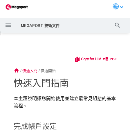
Languag
打
MEGAPORT 技術文件
字
◀
進
行
PDF
Copy for LLM ▼
概述
常見連線情境
Megaport 服務加密指南
建立 Port
概述
概述
概述
概述
概述
概述
Megaport Marketplace 概
監控 Port、VXC、
Megaport Portal 使用者與
服務費用估算
概述
概述
概述
概述
概述
完成帳戶設定
建立 LAG
11:11 Systems
概述
概述
路由過濾
6WIND 概述
Anapaya 概述
Aruba SD-WAN 概述
Aviatrix Secure Edge 概述
Check Point CloudGuard 概
Cisco MVE 概述
Fortinet FortiGate 概述
Juniper MVE 概述
VM-Series Firewall
Peplink FusionHub 概述
Versa SD-WAN 概述
VMware SD-WAN 概述
IX 需求
編輯 IX
MegaIX 功能概述
啟用 Port
Port 或 VXC 中斷或不穩定
MCR 中斷或無法使用
MVE 中斷或無法使用
IX 連線
雲端服務供應商互聯位址空間
搜
述
Megaport Internet 和 IX
管理員設定
述
home
/
快速入門
/
快速開始
尋
建立帳戶
常見多雲連線情境
MACsec
訂購交叉連接
建立私有 VXC
路由指南
Port
MCR 進階 VLAN 與路由功能
MVE 部署情境
備援
Port 定價與合約條款
啟用計費市場
建立 API 金鑰
快速開始
啟用
聯繫支援
佈建服務
將 Port 新增至 LAG
3DS Outscale
3DS Outscale MCR 連線
Aruba SD-WAN
路由通告
6WIND 授權網路功能
規劃部署
規劃部署
規劃部署
規劃部署
規劃部署
規劃部署
規劃部署
規劃部署
規劃部署
加入 IX
變更合約 IX 的速率
MegaIX Looking Glass（路
訂購時的錯誤
Port 延遲
MCR 路由
MVE 網際網路連線
IX BGP 路由
ExpressRoute 線路容量不足
Prisma SD-WAN
快速入門指南
建立個人檔案
監控 MCR
管理個人檔案
規劃部署
由診斷）
Port 到 Port 連線
強制多重身分驗證
使用 Megaport 解決方案實
IPsec
訂購本地迴路
遷移 VXC
Port
MCR 備援
MVE 位置
設定 IX
VXC 定價與合約條款
指派財務角色
管理使用者
建立 Megaport Terraform
支援請求入口網站
阿里雲專線接入
阿里雲 MCR 連線
路由彙總
規劃部署
建立 MVE
建立 MVE
建立 MVE
建立 MVE
建立 MVE
建立 MVE
建立 MVE
建立 MVE
建立 MVE
AMS-IX 連線
遷移 IX
容量錯誤
Port 或 VXC 封包遺失
MCR BGP 工作階段中斷
SD-WAN 管理連線
IX BGP 工作階段中斷
本主題說明讓您開始使用並建立最常見組態的基本
MCR
Port 與 VXC
Aviatrix
現 MPLS 網路現代化
申請連線
監控 MVE
設定電子郵件通知
Provider 設定檔
建立 MVE
IX 遙測
流程。
Port 到 雲端服務供應商
設定單一登入
雲端原生 VPN 加密
Port 備援
設定服務金鑰
MCR
建立 MCR
MVE 備援
Megaport Internet 定價與合
更新帳單資訊
建立 Port
瞭解支援請求
AWS Direct Connect
AWS Direct Connect
設定 BGP 進階設定
建立 MVE
建立 VXC
建立 VXC
建立 VXC
建立 VXC
建立 VXC
建立 VXC
France-IX 連線
關閉 IX
吞吐量與效能
其他 MCR 問題
管理 IX
建立 VXC
建立 VXC
建立 VXC
MVE
MCR
Cisco SD-WAN
（CSP）連線
以服務供應商身分使用
Marketplace 通知
監控服務狀態
更新公司資訊
約條款
使用 Megaport Terraform
建立 VXC
BGP 社群
完成帳戶設定
Megaport API 管理連線
Provider 建立和管理服務