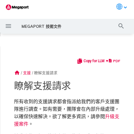
Languag
打
MEGAPORT 技術文件
字
◀
進
行
PDF
Copy for LLM ▼
Megaport 簡介
常見連線情境
Megaport 服務加密指南
建立 Port
概述
概述
概述
概述
概述
概述
Megaport Marketplace 概
監控 Port、VXC、
Megaport Portal 使用者與
服務費用估算
概述
概述
概述
概述
故障事件
概述
建立 LAG
11:11 Systems
概述
概述
路由過濾
6WIND 概述
Anapaya 概述
Aruba SD-WAN 概述
Aviatrix Secure Edge 概述
Check Point CloudGuard 概
Cisco MVE 概述
Fortinet FortiGate 概述
Juniper MVE 概述
VM-Series Firewall
Peplink FusionHub 概述
Versa SD-WAN 概述
VMware SD-WAN 概述
IX 需求
編輯 IX
MegaIX 功能概述
啟用 Port
Port 或 VXC 中斷或不穩定
MCR 中斷或無法使用
MVE 中斷或無法使用
IX 連線
雲端服務供應商互聯位址空間
搜
述
Megaport Internet 和 IX
管理員設定
述
home
/
支援
/
瞭解支援請求
尋
嚴重性與回應目標
快速開始
常見多雲連線情境
MACsec
訂購交叉連接
建立私有 VXC
路由指南
Port
MCR 進階 VLAN 與路由功能
MVE 部署情境
備援
Port 定價與合約條款
啟用計費市場
建立 API 金鑰
快速開始
啟用
建立帳戶
將 Port 新增至 LAG
3DS Outscale
3DS Outscale MCR 連線
Aruba SD-WAN
路由通告
6WIND 授權網路功能
規劃部署
規劃部署
規劃部署
規劃部署
規劃部署
規劃部署
規劃部署
規劃部署
規劃部署
加入 IX
變更合約 IX 的速率
MegaIX Looking Glass（路
訂購時的錯誤
Port 延遲
MCR 路由
MVE 網際網路連線
IX BGP 路由
ExpressRoute 線路容量不足
Prisma SD-WAN
瞭解支援請求
建立個人檔案
監控 MCR
管理個人檔案
規劃部署
由診斷）
注意事項
設定 Megaport 帳戶
使用 Megaport 解決方案實
IPsec
訂購本地迴路
遷移 VXC
Port
MCR 備援
MVE 位置
設定 IX
VXC 定價與合約條款
指派財務角色
管理使用者
建立 Megaport Terraform
強制多重身分驗證
阿里雲專線接入
阿里雲 MCR 連線
路由彙總
規劃部署
建立 MVE
建立 MVE
建立 MVE
建立 MVE
建立 MVE
建立 MVE
建立 MVE
建立 MVE
建立 MVE
AMS-IX 連線
遷移 IX
容量錯誤
Port 或 VXC 封包遺失
MCR BGP 工作階段中斷
SD-WAN 管理連線
IX BGP 工作階段中斷
所有收到的支援請求都會指派給我們的客戶支援團
MCR
Port 與 VXC
Aviatrix
現 MPLS 網路現代化
申請連線
監控 MVE
設定電子郵件通知
Provider 設定檔
建立 MVE
IX 遙測
隊進行調查。如有需要，團隊會在內部升級處理，
以確保快速解決。欲了解更多資訊，請參閱
升級支
雲端原生 VPN 加密
Port 備援
設定服務金鑰
MCR
建立 MCR
MVE 備援
Megaport Internet 定價與合
更新帳單資訊
建立 Port
佈建
設定單一登入
AWS Direct Connect
AWS Direct Connect
設定 BGP 進階設定
建立 MVE
建立 VXC
建立 VXC
建立 VXC
建立 VXC
建立 VXC
建立 VXC
France-IX 連線
關閉 IX
吞吐量與效能
其他 MCR 問題
Megaport Portal 儀表板
管理 IX
建立 VXC
建立 VXC
建立 VXC
MVE
MCR
Cisco SD-WAN
援案件
。
以服務供應商身分使用
Marketplace 通知
監控服務狀態
更新公司資訊
約條款
使用 Megaport Terraform
建立 VXC
BGP 社群
Megaport API 管理連線
Provider 建立和管理服務