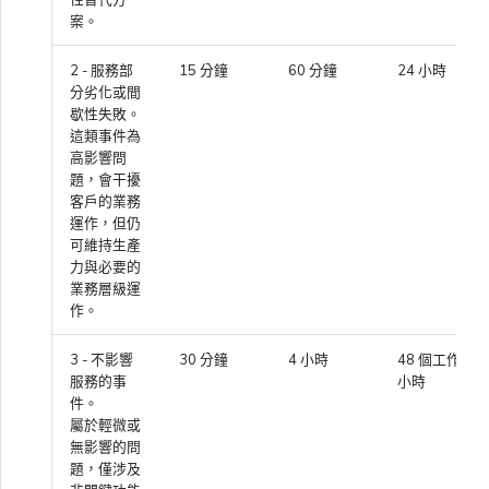
VMware SD-WAN
案。
單一登入（SSO）常見問題
變更 IX 設定
2 - 服務部
15 分鐘
60 分鐘
24 小時
使用 MVE 主控台
分劣化或間
疑難排解後續步驟
歇性失敗。
遷移 VXC 和 IX
這類事件為
MVE 常見問題
高影響問
提供偵錯資訊以加快支援回應
題，會干擾
關閉 VXC 和 IX
客戶的業務
運作，但仍
可維持生產
力與必要的
監控服務狀態
業務層級運
作。
設定 OpenMetrics 服務監控
3 - 不影響
30 分鐘
4 小時
48 個工作
服務的事
小時
件。
Azure 服務金鑰 API 回應欄
屬於輕微或
位
無影響的問
題，僅涉及