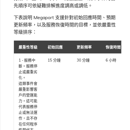
VXC、Megaport Internet 和
先順序可依疑難排解進度調高或調低。
限制與配額
OVHcloud
IX 計費
MCR 私有雲端互聯
SAP HANA Enterprise
Cisco
在測試環境中測試
鎖定 Megaport 服務
建立 MCR
下表說明 Megaport 支援針對初始回應時間、預期
Cloud
更新頻率，以及服務恢復時間的目標，並依嚴重性
Salesforce Express
客戶註冊與入駐
終止 MCR
等級排序：
Connect
Fortinet FortiGate
客戶安全責任
Megaport 授權書
使用 API 建立 MCR VXC
嚴重性等級
初始回應
更新頻率
恢復時間
SAP
Megaport Portal 驗證常見
Juniper
從 MCR 建立至 Azure 的
問題
VXC
1 - 服務中
15 分鐘
30 分鐘
6 小時
斷。服務停
VMware Cloud
止或嚴重劣
Palo Alto Networks
X-Auth Token 淘汰常見問題
化。
從 MVE 建立至 AWS 的 VXC
這類事件會
嚴重影響客
Wasabi
Peplink FusionHub
戶的營運能
API 淘汰常見問題
從 MVE 建立至 Azure 的
力。這可能
VXC
代表服務停
Versa SD-WAN
止或無法運
單一登入（SSO）功能與使
作，且不存
用說明
從 MVE 建立至 Google 的
在任何程序
VXC
性替代方