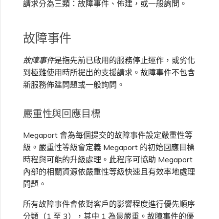
請求分為三類：故障事件、佈建，或一般詢問。
高速跨雲加密
鏈路聚合群組（LAG）
使用服務金鑰建立連線
MVE
建立 MCR VXC
vNIC 連線類型
信用卡付款
建立服務金鑰
一般詢問
邀請使用者加入帳戶
建立 VXC
連線 MVE
連線 MVE
連線 MVE
連線 MVE
連線 MVE
連線 MVE
終止 IX
VXC 連線
瞭解服務頁面
Azure ExpressRoute
Azure MCR 連線
連線 MVE
連線 MVE
連線 MVE
IX 工具與功能
MVE
Fortinet FortiGate
Marketplace 常見問題
檢視工作階段事件日誌
管理最短合約期續約
IX 定價與合約條款
連線 MVE
都會區 ID
Megaport 全球網狀 WAN
使用 Megaport 資源進行
故障事件
Solution Architect 或
Terraform 狀態管理
設定 Q-in-Q
終止 Megaport Internet 連
設定 MCR
Megaport 網路中的 SSE 與
瞭解 Megaport 帳單
建立 VXC
提供技術支援聯絡方式
連線 MVE
終止 MVE
終止 MVE
終止 MVE
終止 MVE
終止 MVE
終止 MVE
連線至 Latitude.sh
終止 Port
DigitalOcean MCR 連線
終止 MVE
將 MPLS 與 SDCI 整合
終止 MVE
Cisco Webex
IX
Palo Alto Networks
Sales 相關問題
線
SASE
管理 Megaport
MCR 定價與合約條款
終止 MVE
Megaport 上雲即服務
Marketplace 個人檔案
故障事件
是指先前已啟用的服務停止運作，或劣化
匯入現有生產服務
變更合約 VXC 的速率
使用封包過濾
客戶現場服務
變更 VXC 設定
設定財務資訊
終止 MVE
基於 FGSP 設定 Fortinet 防
瞭解位置資訊
Google MCR 連線
終止 MVE
到極難使用時所提出的支援請求。故障事件不包含
Cloudflare
雲端
Versa SD-WAN
帳務問題
6WIND
MVE 定價與合約條款
火牆高可用性
新服務佈建問題或一般詢問。
新增和修改使用者
使用 Terraform MCP
關閉 VXC 以進行容錯移轉測
在 MCR 中使用 IPsec
下載帳單
建立至 AWS 的 VXC
更新公司資訊
位置 ID
IBM Cloud Direct Link MCR
Google Cloud
Megaport Internet
VMware SD-WAN
Server（公開測試版）
試
嚴重性與回應目標
Anapaya
連線
管理使用者角色
MCR 路由管理
Port 計費
建立至 Azure 的 VXC
重設密碼
服務佈建方式
Megaport 會為每個提交的故障事件設定嚴重性等
IBM Cloud Direct Link
建立 Juniper 私有連線
Megaport Terraform
終止 VXC
Oracle MCR 連線
Aruba SD-WAN
級。嚴重性等級會定義 Megaport 的初始回應目標
Provider 常見問題
管理安全設定
時程與可能的升級處理。此程序可協助 Megaport
MCR 計費
建立至 Google Cloud 的
登入 Megaport Portal
合作夥伴代管帳戶
MCR Looking Glass（路由診
Latitude.sh
內部的相關資源依嚴重性等級快速且有效率地處理
API
VXC
斷）
OVHcloud MCR 連線
Aviatrix
問題。
Megaport Terraform
檢視作業日誌
Provider 學習資料與資源
MVE 計費
技術規格
Oracle Cloud Infrastructure
所有故障事件會依對客戶的影響程度進行優先順序
Megaport Terraform
建立 Megaport Internet 連
MCR 的 NAT 運作原理
Salesforce MCR 連線
Check Point CloudGuard
Provider
分類（1 至 3），其中 1 為最嚴重。故障事件的優
監控維護和中斷事件
線