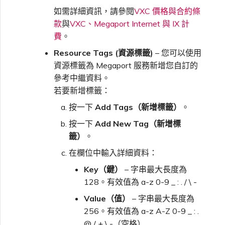
如需詳細資訊，請參閱
VXC 價格與合約條
款
與
VXC、Megaport Internet 與 IX 計
費
。
Resource Tags (資源標籤)
– 您可以使用
資源標籤為 Megaport 服務新增您自訂的
參考中繼資料。
若要新增標籤：
按一下
Add Tags（新增標籤）
。
按一下
Add New Tag（新增標
籤）
。
在欄位中輸入詳細資料：
Key（鍵）
– 字串最大長度為
128。有效值為 a-z 0-9 _ : . / \ -
Value（值）
– 字串最大長度為
256。有效值為 a-z A-Z 0-9 _ : .
@ / + \ -（空格）