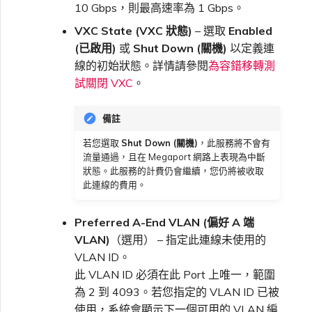
10 Gbps，則最高速率為 1 Gbps。
VXC State (VXC 狀態)
– 選取
Enabled
(已啟用)
或
Shut Down (關機)
以定義連
線的初始狀態。詳情請參閱
為容錯移轉測
試關閉 VXC
。
備註
若您選取
Shut Down (關機)
，此服務將不會有
流量通過，且在 Megaport 網路上表現為中斷
狀態。此服務的計費仍會繼續，您仍將被收取
此連線的費用。
Preferred A-End VLAN (偏好 A 端
VLAN)
（選用） – 指定此連線未使用的
VLAN ID。
此 VLAN ID 必須在此 Port 上唯一，範圍
為 2 到 4093。若您指定的 VLAN ID 已被
使用，系統會顯示下一個可用的 VLAN 編