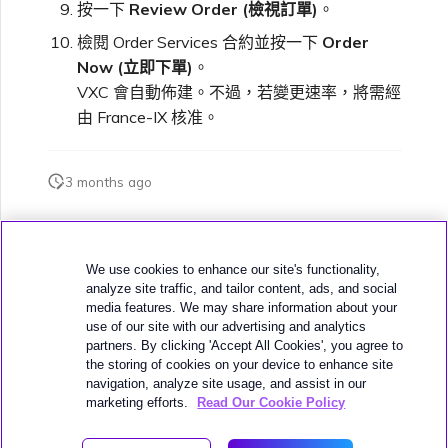
按一下
Review Order (檢視訂單)
。
檢閱 Order Services 合約並按一下
Order
Now (立即下單)
。
VXC 會自動佈建。不過，若變更速率，將需經
由 France-IX 核准。
3 months ago
此頁面是否對您有幫助？
We use cookies to enhance our site's functionality,
analyze site traffic, and tailor content, ads, and social
media features. We may share information about your
use of our site with our advertising and analytics
partners. By clicking 'Accept All Cookies', you agree to
the storing of cookies on your device to enhance site
下一頁
navigation, analyze site usage, and assist in our
編輯 IX
marketing efforts.
Read Our Cookie Policy