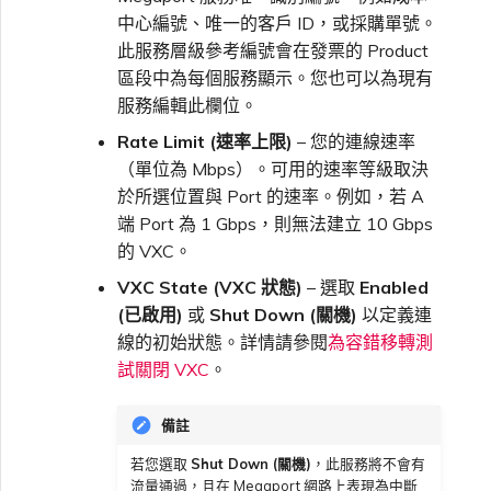
中心編號、唯一的客戶 ID，或採購單號。
此服務層級參考編號會在發票的 Product
區段中為每個服務顯示。您也可以為現有
服務編輯此欄位。
Rate Limit (速率上限)
– 您的連線速率
（單位為 Mbps）。可用的速率等級取決
於所選位置與 Port 的速率。例如，若 A
端 Port 為 1 Gbps，則無法建立 10 Gbps
的 VXC。
VXC State (VXC 狀態)
– 選取
Enabled
(已啟用)
或
Shut Down (關機)
以定義連
線的初始狀態。詳情請參閱
為容錯移轉測
試關閉 VXC
。
備註
若您選取
Shut Down (關機)
，此服務將不會有
流量通過，且在 Megaport 網路上表現為中斷