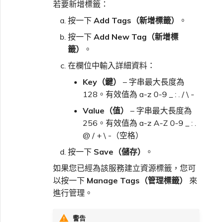
若要新增標籤：
按一下
Add Tags（新增標籤）
。
按一下
Add New Tag（新增標
籤）
。
在欄位中輸入詳細資料：
Key（鍵）
– 字串最大長度為
128。有效值為 a-z 0-9 _ : . / \ -
Value（值）
– 字串最大長度為
256。有效值為 a-z A-Z 0-9 _ : .
@ / + \ -（空格）
按一下
Save（儲存）
。
如果您已經為該服務建立資源標籤，您可
以按一下
Manage Tags（管理標籤）
來
進行管理。
警告