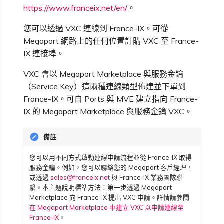
https://www.franceix.net/en/
。
高速跨雲加密
鏈路聚合群組（LAG）
使用服務金鑰建立連線
MVE
建立 MCR VXC
vNIC 連線類型
終止 IX
信用卡付款
建立服務金鑰
升級支援案件
邀請使用者加入帳戶
建立 VXC
連線 MVE
連線 MVE
連線 MVE
連線 MVE
連線 MVE
連線 MVE
VXC 連線
瞭解服務頁面
Azure ExpressRoute
Azure MCR 連線
連線 MVE
連線 MVE
連線 MVE
MVE
Fortinet FortiGate
都會區 ID
Marketplace 常見問題
檢視工作階段事件日誌
管理最短合約期續約
IX 定價與合約條款
連線 MVE
您可以透過 VXC 連線到 France-IX。可從
Megaport 全球網狀 WAN
使用 Megaport 資源進行
Terraform 狀態管理
設定 Q-in-Q
終止 Megaport Internet 連
設定 MCR
Megaport 網路中的 SSE 與
瞭解 Megaport 帳單
建立 VXC
傳送意見回饋
提供技術支援聯絡方式
連線 MVE
終止 MVE
終止 MVE
終止 MVE
終止 MVE
終止 MVE
終止 MVE
Megaport 網路上的任何位置訂購 VXC 至 France-
連線至 Latitude.sh
終止 Port
DigitalOcean MCR 連線
終止 MVE
將 MPLS 與 SDCI 整合
終止 MVE
Cisco Webex
IX
Palo Alto Networks
線
SASE
管理 Megaport
MCR 定價與合約條款
終止 MVE
IX 連接埠。
Megaport 上雲即服務
Marketplace 個人檔案
匯入現有生產服務
變更合約 VXC 的速率
使用封包過濾
客戶現場服務
變更 VXC 設定
網路維護
設定財務資訊
終止 MVE
基於 FGSP 設定 Fortinet 防
瞭解位置資訊
Google MCR 連線
終止 MVE
VXC 會以 Megaport Marketplace 與服務金鑰
Cloudflare
雲端
Versa SD-WAN
6WIND
MVE 定價與合約條款
火牆高可用性
（Service Key）這兩種連線類型佈建並下單到
新增和修改使用者
France-IX。可自 Ports 與 MVE 建立指向 France-
使用 Terraform MCP
關閉 VXC 以進行容錯移轉測
在 MCR 中使用 IPsec
下載帳單
建立至 AWS 的 VXC
歐盟數位服務法
更新公司資訊
位置 ID
IBM Cloud Direct Link MCR
Google Cloud
IX 的 Megaport Marketplace 與服務金鑰 VXC。
Megaport Internet
VMware SD-WAN
Server（公開測試版）
試
Anapaya
連線
管理使用者角色
MCR 路由管理
Port 計費
建立至 Azure 的 VXC
重設密碼
服務佈建方式
備註
IBM Cloud Direct Link
建立 Juniper 私有連線
Megaport Terraform
終止 VXC
Oracle MCR 連線
Aruba SD-WAN
Provider 常見問題
管理安全設定
您可以用不同方式啟動連線申請流程並從 France-IX 取得
MCR 計費
建立至 Google Cloud 的
登入 Megaport Portal
服務金鑰。例如，您可以聯絡您的 Megaport 客戶經理，
合作夥伴代管帳戶
MCR Looking Glass（路由診
Latitude.sh
API
或透過
sales@franceix.net
與 France-IX 業務團隊聯
VXC
斷）
OVHcloud MCR 連線
Aviatrix
繫。本主題說明標準方法：第一步透過 Megaport
Megaport Terraform
檢視作業日誌
Marketplace 向 France-IX 提出 VXC 申請。詳情請參閱
Provider 學習資料與資源
MVE 計費
技術規格
Oracle Cloud Infrastructure
在 Megaport Marketplace 中建立 VXC 以申請連線至
Megaport Terraform
建立 Megaport Internet 連
MCR 的 NAT 運作原理
Salesforce MCR 連線
Check Point CloudGuard
France-IX
。
Provider
監控維護和中斷事件
線