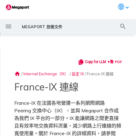
Languag
打
MEGAPORT 技術文件
字
◀
進
行
PDF
Copy for LLM ▼
Megaport 簡介
常見連線情境
Megaport 服務加密指南
建立 Port
概述
概述
概述
概述
概述
編輯 IX
MegaIX 功能概述
Megaport Marketplace 概
監控 Port、VXC、
Megaport Portal 使用者與
服務費用估算
概述
概述
概述
概述
概述
在 Megaport
概述
建立 LAG
11:11 Systems
概述
概述
路由過濾
6WIND 概述
Anapaya 概述
Aruba SD-WAN 概述
Aviatrix Secure Edge 概述
Check Point CloudGuard 概
Cisco MVE 概述
Fortinet FortiGate 概述
Juniper MVE 概述
VM-Series Firewall
Peplink FusionHub 概述
Versa SD-WAN 概述
VMware SD-WAN 概述
啟用 Port
Port 或 VXC 中斷或不穩定
MCR 中斷或無法使用
MVE 中斷或無法使用
IX 連線
雲端服務供應商互聯位址空間
搜
述
Megaport Internet 和 IX
管理員設定
Marketplace 中建立 VXC
述
home
/
Internet Exchange（IX）
/
設定 IX
/
France-IX 連線
尋
以申請連線至 France-IX
快速開始
常見多雲連線情境
MACsec
訂購交叉連接
建立私有 VXC
路由指南
Port
MCR 進階 VLAN 與路由功能
MVE 部署情境
變更合約 IX 的速率
MegaIX Looking Glass（路
Port 定價與合約條款
啟用計費市場
建立 API 金鑰
快速開始
啟用
聯繫支援
建立帳戶
將 Port 新增至 LAG
3DS Outscale
3DS Outscale MCR 連線
Aruba SD-WAN
路由通告
6WIND 授權網路功能
規劃部署
規劃部署
規劃部署
規劃部署
規劃部署
規劃部署
規劃部署
規劃部署
規劃部署
訂購時的錯誤
Port 延遲
MCR 路由
MVE 網際網路連線
IX BGP 路由
ExpressRoute 線路容量不足
Prisma SD-WAN
France-IX 連線
由診斷）
建立個人檔案
監控 MCR
管理個人檔案
規劃部署
使用服務金鑰建立 VXC
設定 Megaport 帳戶
使用 Megaport 解決方案實
IPsec
訂購本地迴路
遷移 VXC
Port
MCR 備援
MVE 位置
遷移 IX
VXC 定價與合約條款
指派財務角色
管理使用者
建立 Megaport Terraform
支援請求入口網站
強制多重身分驗證
阿里雲專線接入
阿里雲 MCR 連線
路由彙總
規劃部署
建立 MVE
建立 MVE
建立 MVE
建立 MVE
建立 MVE
建立 MVE
建立 MVE
建立 MVE
建立 MVE
容量錯誤
Port 或 VXC 封包遺失
MCR BGP 工作階段中斷
SD-WAN 管理連線
IX BGP 工作階段中斷
France-IX 在法國各地營運一系列網際網路
MCR
Port 與 VXC
Aviatrix
現 MPLS 網路現代化
IX 遙測
申請連線
監控 MVE
設定電子郵件通知
Provider 設定檔
建立 MVE
Peering 交換中心（IX），並與 Megaport 合作成
為我們 IX 平台的一部分。IX 能讓網路之間更直接
雲端原生 VPN 加密
Port 備援
設定服務金鑰
MCR
建立 MCR
MVE 備援
關閉 IX
Megaport Internet 定價與合
更新帳單資訊
建立 Port
瞭解支援請求
設定單一登入
AWS Direct Connect
AWS Direct Connect
設定 BGP 進階設定
建立 MVE
建立 VXC
建立 VXC
建立 VXC
建立 VXC
建立 VXC
建立 VXC
吞吐量與效能
其他 MCR 問題
Megaport Portal 儀表板
建立 VXC
建立 VXC
建立 VXC
MVE
MCR
Cisco SD-WAN
且有效率地交換資料流量，減少網路上行連線的頻
以服務供應商身分使用
BGP 社群
Marketplace 通知
監控服務狀態
更新公司資訊
約條款
使用 Megaport Terraform
建立 VXC
寬使用量。關於 France-IX 的詳細資料，請參閱
Megaport API 管理連線
Provider 建立和管理服務