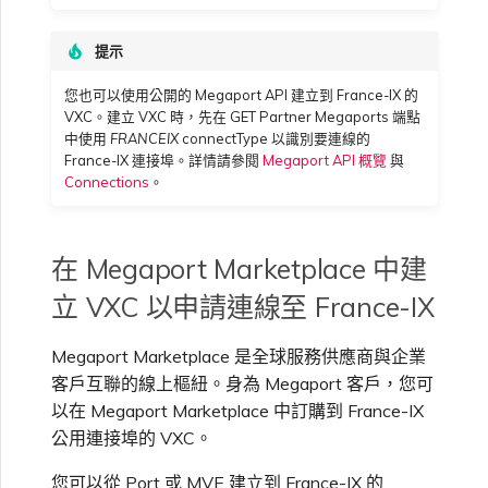
VXC、Megaport Internet 和
限制與配額
OVHcloud
IX 計費
MCR 私有雲端互聯
SAP HANA Enterprise
提示
Cisco
在測試環境中測試
鎖定 Megaport 服務
建立 MCR
Cloud
您也可以使用公開的 Megaport API 建立到 France-IX 的
Salesforce Express
客戶註冊與入駐
終止 MCR
VXC。建立 VXC 時，先在 GET Partner Megaports 端點
Connect
Fortinet FortiGate
客戶安全責任
Megaport 授權書
使用 API 建立 MCR VXC
中使用
FRANCEIX
connectType 以識別要連線的
France-IX 連接埠。詳情請參閱
Megaport API 概覽
與
Connections
。
SAP
Megaport Portal 驗證常見
Juniper
從 MCR 建立至 Azure 的
問題
VXC
在 Megaport Marketplace 中建
VMware Cloud
Palo Alto Networks
X-Auth Token 淘汰常見問題
從 MVE 建立至 AWS 的 VXC
立 VXC 以申請連線至 France-IX
Wasabi
Peplink FusionHub
Megaport Marketplace 是全球服務供應商與企業
API 淘汰常見問題
從 MVE 建立至 Azure 的
客戶互聯的線上樞紐。身為 Megaport 客戶，您可
VXC
以在 Megaport Marketplace 中訂購到 France-IX
Versa SD-WAN
單一登入（SSO）功能與使
公用連接埠的 VXC。
用說明
從 MVE 建立至 Google 的
VXC
您可以從 Port 或 MVE 建立到 France-IX 的