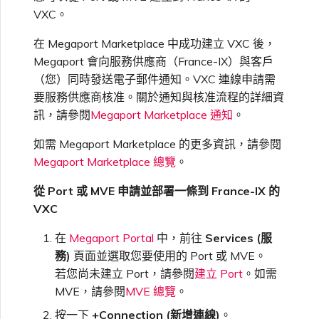
VMware SD-WAN
VXC。
單一登入（SSO）常見問題
變更 IX 設定
在 Megaport Marketplace 中成功建立 VXC 後，
使用 MVE 主控台
Megaport 會向服務供應商（France-IX）與客戶
疑難排解後續步驟
（您）同時發送電子郵件通知。VXC 連線申請需
遷移 VXC 和 IX
要服務供應商核准。關於通知與核准流程的詳細資
MVE 常見問題
提供偵錯資訊以加快支援回應
訊，請參閱
Megaport Marketplace 通知
。
關閉 VXC 和 IX
如需 Megaport Marketplace 的更多資訊，請參閱
Megaport Marketplace 總覽
。
監控服務狀態
從 Port 或 MVE 申請並部署一條到 France-IX 的
VXC
設定 OpenMetrics 服務監控
在
Megaport Portal
中，前往
Services (服
務)
頁面並選取您要使用的 Port 或 MVE。
Azure 服務金鑰 API 回應欄
若您尚未建立 Port，請參閱
建立 Port
。如需
位
MVE，請參閱
MVE 總覽
。
按一下
+Connection (新增連線)
。