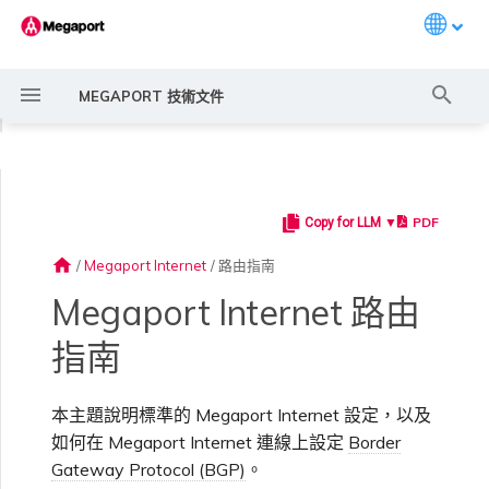
Languag
打
MEGAPORT 技術文件
字
◀
進
行
PDF
Copy for LLM ▼
Megaport 簡介
常見連線情境
Megaport 服務加密指南
建立 Port
概述
概述
概述
概述
概述
Megaport Marketplace 概
監控 Port、VXC、
Megaport Portal 使用者與
服務費用估算
概述
概述
概述
概述
概述
申請額外 IP 位址
概述
建立 LAG
11:11 Systems
概述
概述
路由過濾
6WIND 概述
Anapaya 概述
Aruba SD-WAN 概述
Aviatrix Secure Edge 概述
Check Point CloudGuard 概
Cisco MVE 概述
Fortinet FortiGate 概述
Juniper MVE 概述
VM-Series Firewall
Peplink FusionHub 概述
Versa SD-WAN 概述
VMware SD-WAN 概述
IX 需求
編輯 IX
MegaIX 功能概述
啟用 Port
Port 或 VXC 中斷或不穩定
MCR 中斷或無法使用
MVE 中斷或無法使用
IX 連線
雲端服務供應商互聯位址空間
搜
述
Megaport Internet 和 IX
管理員設定
述
home
/
Megaport Internet
/
路由指南
尋
快速開始
常見多雲連線情境
MACsec
訂購交叉連接
建立私有 VXC
Port
MCR 進階 VLAN 與路由功能
MVE 部署情境
備援
Port 定價與合約條款
啟用計費市場
建立 API 金鑰
快速開始
啟用
聯繫支援
啟用 BGP
建立帳戶
將 Port 新增至 LAG
3DS Outscale
3DS Outscale MCR 連線
Aruba SD-WAN
路由通告
6WIND 授權網路功能
規劃部署
規劃部署
規劃部署
規劃部署
規劃部署
規劃部署
規劃部署
規劃部署
規劃部署
加入 IX
變更合約 IX 的速率
MegaIX Looking Glass（路
訂購時的錯誤
Port 延遲
MCR 路由
MVE 網際網路連線
IX BGP 路由
ExpressRoute 線路容量不足
Prisma SD-WAN
Megaport Internet 路由
建立個人檔案
監控 MCR
管理個人檔案
規劃部署
由診斷）
指南
在 Megaport Internet 連
設定 Megaport 帳戶
使用 Megaport 解決方案實
IPsec
訂購本地迴路
遷移 VXC
MCR 備援
MVE 位置
設定 IX
VXC 定價與合約條款
指派財務角色
管理使用者
建立 Megaport Terraform
支援請求入口網站
強制多重身分驗證
阿里雲專線接入
阿里雲 MCR 連線
路由彙總
規劃部署
建立 MVE
建立 MVE
建立 MVE
建立 MVE
建立 MVE
建立 MVE
建立 MVE
建立 MVE
建立 MVE
AMS-IX 連線
遷移 IX
容量錯誤
Port 或 VXC 封包遺失
MCR BGP 工作階段中斷
SD-WAN 管理連線
IX BGP 工作階段中斷
MCR
Port 與 VXC
Aviatrix
線上申請 BGP
現 MPLS 網路現代化
申請連線
監控 MVE
設定電子郵件通知
Provider 設定檔
建立 MVE
IX 遙測
本主題說明標準的 Megaport Internet 設定，以及
雲端原生 VPN 加密
Port 備援
設定服務金鑰
建立 MCR
MVE 備援
Megaport Internet 定價與合
更新帳單資訊
建立 Port
瞭解支援請求
設定單一登入
AWS Direct Connect
AWS Direct Connect
設定 BGP 進階設定
建立 MVE
建立 VXC
建立 VXC
建立 VXC
建立 VXC
建立 VXC
建立 VXC
France-IX 連線
關閉 IX
吞吐量與效能
其他 MCR 問題
Megaport Portal 儀表板
管理 IX
建立 VXC
建立 VXC
建立 VXC
如何在 Megaport Internet 連線上設定
Border
MVE
MCR
Cisco SD-WAN
以服務供應商身分使用
Marketplace 通知
監控服務狀態
更新公司資訊
約條款
使用 Megaport Terraform
BGP 過濾
建立 VXC
BGP 社群
Gateway Protocol (BGP)
。
Megaport API 管理連線
Provider 建立和管理服務