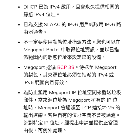
VXC、Megaport Internet 和
限制與配額
DHCP
已為 IPv4 啟用，且會永久提供相同的
OVHcloud
IX 計費
MCR 私有雲端互聯
SAP HANA Enterprise
靜態 IPv4 位址。
Cisco
在測試環境中測試
鎖定 Megaport 服務
建立 MCR
Cloud
已為支援 SLAAC 的 IPv6 用戶端啟用 IPv6 路
Salesforce Express
客戶註冊與入駐
終止 MCR
由器通告。
Connect
Fortinet FortiGate
客戶安全責任
Megaport 授權書
使用 API 建立 MCR VXC
不一定要使用動態位址指派方法。您也可以在
Megaport Portal 中取得位址資訊，並以已指
SAP
Megaport Portal 驗證常見
Juniper
從 MCR 建立至 Azure 的
派範圍內的靜態位址來設定您的設備。
問題
VXC
Megaport 遵循
BCP 38
。傳送至 Megaport
VMware Cloud
的封包，其來源位址必須在指派的 IPv4 或
Palo Alto Networks
X-Auth Token 淘汰常見問題
IPv6 範圍內且有效。
從 MVE 建立至 AWS 的 VXC
為防止濫用 Megaport IP 位址空間來發送垃圾
Wasabi
Peplink FusionHub
郵件，當來源位址為 Megaport 擁有的 IP 位
API 淘汰常見問題
從 MVE 建立至 Azure 的
址時，Megaport 會過濾至 TCP 連接埠 25 的
VXC
輸出連線。客戶自有的位址空間不會被過濾。
Versa SD-WAN
單一登入（SSO）功能與使
針對特定 IP 位址，經提出申請並提供正當理
用說明
從 MVE 建立至 Google 的
由後，可例外處理。
VXC