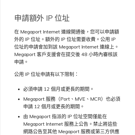
VMware SD-WAN
單一登入（SSO）常見問題
申請額外 IP 位址
變更 IX 設定
使用 MVE 主控台
疑難排解後續步驟
在 Megaport Internet 連線開通後，您可以申請額
遷移 VXC 和 IX
外的 IP 位址。額外的 IP 位址需要收費。公用 IP
MVE 常見問題
位址的申請會加到該 Megaport Internet 連線上。
提供偵錯資訊以加快支援回應
Megaport 客戶支援會在提交後 48 小時內審核該
關閉 VXC 和 IX
申請。
公用 IP 位址申請有以下限制：
監控服務狀態
必須申請 12 個月或更長的期間。
設定 OpenMetrics 服務監控
Megaport 服務（Port、MVE、MCR）也必須
申請 12 個月或更長的期間。
Azure 服務金鑰 API 回應欄
由 Megaport 指派的 IP 位址空間僅能在
位
Megaport Internet 服務上公告。禁止將這些
網路公告至其他 Megaport 服務或第三方供應