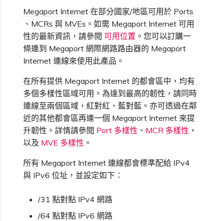
高速跨雲加密
鏈路聚合群組（LAG）
使用服務金鑰建立連線
建立 MCR VXC
vNIC 連線類型
信用卡付款
建立服務金鑰
升級支援案件
邀請使用者加入帳戶
建立 VXC
連線 MVE
連線 MVE
連線 MVE
連線 MVE
連線 MVE
連線 MVE
終止 IX
VXC 連線
瞭解服務頁面
Azure ExpressRoute
Azure MCR 連線
連線 MVE
連線 MVE
連線 MVE
IX 工具與功能
Megaport Internet
在部分國家/地區可用於
Ports
MVE
Fortinet FortiGate
Marketplace 常見問題
檢視工作階段事件日誌
管理最短合約期續約
IX 定價與合約條款
公告的路由
連線 MVE
都會區 ID
、
MCRs
與
MVEs
。如需 Megaport Internet 可用
Megaport 全球網狀 WAN
使用 Megaport 資源進行
性的最新資訊，請參閱
可用位置
。您可以訂購一
Terraform 狀態管理
設定 Q-in-Q
設定 MCR
Megaport 網路中的 SSE 與
瞭解 Megaport 帳單
建立 VXC
傳送意見回饋
提供技術支援聯絡方式
連線 MVE
終止 MVE
終止 MVE
終止 MVE
終止 MVE
終止 MVE
終止 MVE
連線至 Latitude.sh
終止 Port
DigitalOcean MCR 連線
終止 MVE
將 MPLS 與 SDCI 整合
終止 MVE
Cisco Webex
IX
Palo Alto Networks
條連到 Megaport 網際網路路由器的 Megaport
SASE
管理 Megaport
MCR 定價與合約條款
流量工程社群
終止 MVE
Megaport 上雲即服務
Marketplace 個人檔案
Internet 連線來使用此產品。
匯入現有生產服務
變更合約 VXC 的速率
使用封包過濾
客戶現場服務
變更 VXC 設定
網路維護
設定財務資訊
終止 MVE
基於 FGSP 設定 Fortinet 防
瞭解位置資訊
Google MCR 連線
終止 MVE
Cloudflare
雲端
Versa SD-WAN
在所有提供 Megaport Internet 的都會區中，均有
6WIND
MVE 定價與合約條款
使用私有 AS 號碼
火牆高可用性
新增和修改使用者
多個多樣性區域可用。為達到最高的韌性，請同時
使用 Terraform MCP
關閉 VXC 以進行容錯移轉測
在 MCR 中使用 IPsec
下載帳單
建立至 AWS 的 VXC
歐盟數位服務法
更新公司資訊
位置 ID
IBM Cloud Direct Link MCR
連線至兩個區域，紅對紅、藍對藍。亦可透過在鄰
Google Cloud
Megaport Internet
VMware SD-WAN
Server（公開測試版）
試
實用參考
Anapaya
連線
近的其他都會區再連一個 Megaport Internet 來提
管理使用者角色
升韌性。詳情請參閱
Port 多樣性
、
MCR 多樣性
，
MCR 路由管理
Port 計費
建立至 Azure 的 VXC
重設密碼
服務佈建方式
IBM Cloud Direct Link
以及
MVE 多樣性
。
建立 Juniper 私有連線
Megaport Terraform
終止 VXC
Oracle MCR 連線
Aruba SD-WAN
Provider 常見問題
管理安全設定
所有 Megaport Internet 連線都會標準配給 IPv4
MCR 計費
建立至 Google Cloud 的
登入 Megaport Portal
合作夥伴代管帳戶
MCR Looking Glass（路由診
Latitude.sh
API
與 IPv6 位址，並設定如下：
VXC
斷）
OVHcloud MCR 連線
Aviatrix
Megaport Terraform
檢視作業日誌
Provider 學習資料與資源
MVE 計費
技術規格
/31 點對點 IPv4 網路
Oracle Cloud Infrastructure
Megaport Terraform
建立 Megaport Internet 連
MCR 的 NAT 運作原理
Salesforce MCR 連線
Check Point CloudGuard
/64 點對點 IPv6 網路
Provider
監控維護和中斷事件
線