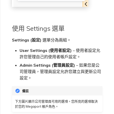
VXC、Megaport Internet 和
限制與配額
OVHcloud
IX 計費
MCR 私有雲端互聯
SAP HANA Enterprise
Cisco
在測試環境中測試
建立 MCR
Cloud
Salesforce Express
客戶註冊與入駐
終止 MCR
使用 Settings 選單
Connect
Fortinet FortiGate
客戶安全責任
使用 API 建立 MCR VXC
Settings (設定)
選單分為兩組。
SAP
Megaport Portal 驗證常見
Juniper
從 MCR 建立至 Azure 的
User Settings (使用者設定)
– 使用者設定允
問題
VXC
許您管理自己的使用者帳戶設定。
VMware Cloud
Palo Alto Networks
Admin Settings (管理員設定)
– 如果您是公
X-Auth Token 淘汰常見問題
從 MVE 建立至 AWS 的 VXC
司管理員，管理員設定允許您建立與更新公司
設定。
Wasabi
Peplink FusionHub
API 淘汰常見問題
從 MVE 建立至 Azure 的
VXC
備註
Versa SD-WAN
單一登入（SSO）功能與使
下方圖片顯示公司管理員可用的選項。您所見的選項取決
用說明
從 MVE 建立至 Google 的
於您的 Megaport 帳戶角色。
VXC