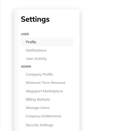
VMware SD-WAN
單一登入（SSO）常見問題
變更 IX 設定
使用 MVE 主控台
疑難排解後續步驟
遷移 VXC 和 IX
MVE 常見問題
提供偵錯資訊以加快支援回應
關閉 VXC 和 IX
監控服務狀態
設定 OpenMetrics 服務監控
Azure 服務金鑰 API 回應欄
位