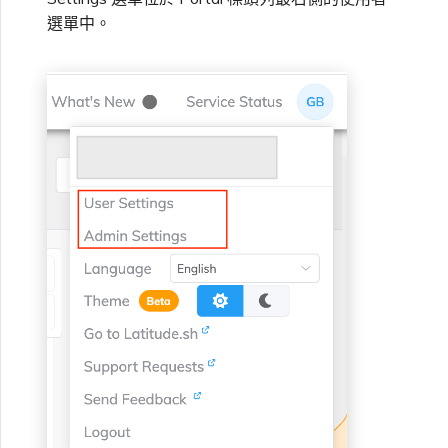
高速跨雲加密
鏈路聚合群組（LAG）
使用服務金鑰建立連線
MVE
建立 MCR VXC
vNIC 連線類型
信用卡付款
建立服務金鑰
升級支援案件
邀請使用者加入帳戶
建立 VXC
連線 MVE
連線 MVE
連線 MVE
連線 MVE
連線 MVE
連線 MVE
終止 IX
VXC 連線
瞭解服務頁面
Azure ExpressRoute
Azure MCR 連線
連線 MVE
連線 MVE
連線 MVE
IX 工具與功能
選單中。
MVE
Fortinet FortiGate
Marketplace 常見問題
檢視工作階段事件日誌
IX 定價與合約條款
傳送意見回饋
連線 MVE
都會區 ID
Megaport 全球網狀 WAN
使用 Megaport 資源進行
Terraform 狀態管理
設定 Q-in-Q
終止 Megaport Internet 連
設定 MCR
Megaport 網路中的 SSE 與
瞭解 Megaport 帳單
建立 VXC
傳送意見回饋
提供技術支援聯絡方式
連線 MVE
終止 MVE
終止 MVE
終止 MVE
終止 MVE
終止 MVE
終止 MVE
連線至 Latitude.sh
終止 Port
DigitalOcean MCR 連線
終止 MVE
將 MPLS 與 SDCI 整合
終止 MVE
Cisco Webex
IX
Palo Alto Networks
線
SASE
MCR 定價與合約條款
登出
終止 MVE
Megaport 上雲即服務
匯入現有生產服務
變更合約 VXC 的速率
使用封包過濾
客戶現場服務
變更 VXC 設定
網路維護
設定財務資訊
終止 MVE
基於 FGSP 設定 Fortinet 防
瞭解位置資訊
Google MCR 連線
終止 MVE
Cloudflare
雲端
Versa SD-WAN
6WIND
MVE 定價與合約條款
實用參考
火牆高可用性
使用 Terraform MCP
關閉 VXC 以進行容錯移轉測
在 MCR 中使用 IPsec
下載帳單
建立至 AWS 的 VXC
歐盟數位服務法
更新公司資訊
位置 ID
IBM Cloud Direct Link MCR
Google Cloud
Megaport Internet
VMware SD-WAN
Server（公開測試版）
試
Anapaya
連線
MCR 路由管理
Port 計費
建立至 Azure 的 VXC
重設密碼
服務佈建方式
IBM Cloud Direct Link
建立 Juniper 私有連線
Megaport Terraform
終止 VXC
Oracle MCR 連線
Aruba SD-WAN
Provider 常見問題
MCR 計費
建立至 Google Cloud 的
登入 Megaport Portal
合作夥伴代管帳戶
MCR Looking Glass（路由診
Latitude.sh
API
VXC
斷）
OVHcloud MCR 連線
Aviatrix
Megaport Terraform
Provider 學習資料與資源
MVE 計費
技術規格
Oracle Cloud Infrastructure
Megaport Terraform
建立 Megaport Internet 連
MCR 的 NAT 運作原理
Salesforce MCR 連線
Check Point CloudGuard
Provider
線