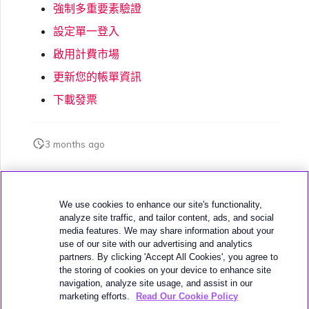
強制多重要素驗證
設定單一登入
啟用計費市場
更新您的帳單資訊
下載發票
3 months ago
此頁面是否對您有幫助？
We use cookies to enhance our site's functionality,
analyze site traffic, and tailor content, ads, and social
media features. We may share information about your
use of our site with our advertising and analytics
partners. By clicking 'Accept All Cookies', you agree to
the storing of cookies on your device to enhance site
下一頁
navigation, analyze site usage, and assist in our
管理個人檔案
marketing efforts.
Read Our Cookie Policy