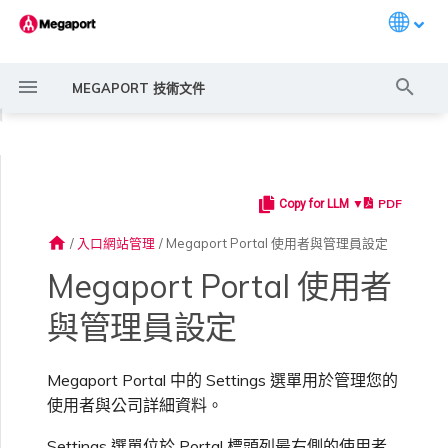
Languag
打
MEGAPORT 技術文件
字
◀
進
行
PDF
Copy for LLM ▼
Megaport 簡介
常見連線情境
Megaport 服務加密指南
建立 Port
概述
概述
概述
概述
概述
概述
Megaport Marketplace 概
監控 Port、VXC、
服務費用估算
概述
概述
概述
概述
概述
使用 Settings 選單
概述
建立 LAG
11:11 Systems
概述
概述
路由過濾
6WIND 概述
Anapaya 概述
Aruba SD-WAN 概述
Aviatrix Secure Edge 概述
Check Point CloudGuard 概
Cisco MVE 概述
Fortinet FortiGate 概述
Juniper MVE 概述
VM-Series Firewall
Peplink FusionHub 概述
Versa SD-WAN 概述
VMware SD-WAN 概述
IX 需求
編輯 IX
MegaIX 功能概述
啟用 Port
Port 或 VXC 中斷或不穩定
MCR 中斷或無法使用
MVE 中斷或無法使用
IX 連線
雲端服務供應商互聯位址空間
搜
述
Megaport Internet 和 IX
述
home
/
入口網站管理
/
Megaport Portal 使用者與管理員設定
尋
快速開始
常見多雲連線情境
MACsec
訂購交叉連接
建立私有 VXC
路由指南
Port
MCR 進階 VLAN 與路由功能
MVE 部署情境
備援
Port 定價與合約條款
啟用計費市場
建立 API 金鑰
快速開始
啟用
聯繫支援
設定語言
建立帳戶
將 Port 新增至 LAG
3DS Outscale
3DS Outscale MCR 連線
Aruba SD-WAN
路由通告
6WIND 授權網路功能
規劃部署
規劃部署
規劃部署
規劃部署
規劃部署
規劃部署
規劃部署
規劃部署
規劃部署
加入 IX
變更合約 IX 的速率
MegaIX Looking Glass（路
訂購時的錯誤
Port 延遲
MCR 路由
MVE 網際網路連線
IX BGP 路由
ExpressRoute 線路容量不足
Prisma SD-WAN
Megaport Portal 使用者
建立個人檔案
監控 MCR
規劃部署
由診斷）
與管理員設定
設定 Megaport 帳戶
使用 Megaport 解決方案實
IPsec
訂購本地迴路
遷移 VXC
Port
MCR 備援
MVE 位置
設定 IX
VXC 定價與合約條款
指派財務角色
管理使用者
建立 Megaport Terraform
支援請求入口網站
連線到 Latitude.sh
強制多重身分驗證
阿里雲專線接入
阿里雲 MCR 連線
路由彙總
規劃部署
建立 MVE
建立 MVE
建立 MVE
建立 MVE
建立 MVE
建立 MVE
建立 MVE
建立 MVE
建立 MVE
AMS-IX 連線
遷移 IX
容量錯誤
Port 或 VXC 封包遺失
MCR BGP 工作階段中斷
SD-WAN 管理連線
IX BGP 工作階段中斷
MCR
Port 與 VXC
Aviatrix
現 MPLS 網路現代化
申請連線
監控 MVE
Provider 設定檔
建立 MVE
IX 遙測
Megaport Portal 中的 Settings 選單用於管理您的
雲端原生 VPN 加密
Port 備援
設定服務金鑰
MCR
建立 MCR
MVE 備援
Megaport Internet 定價與合
更新帳單資訊
建立 Port
瞭解支援請求
連線到 Support Requests
設定單一登入
AWS Direct Connect
AWS Direct Connect
設定 BGP 進階設定
建立 MVE
建立 VXC
建立 VXC
建立 VXC
建立 VXC
建立 VXC
建立 VXC
France-IX 連線
關閉 IX
吞吐量與效能
其他 MCR 問題
Megaport Portal 儀表板
管理 IX
建立 VXC
建立 VXC
建立 VXC
使用者與公司詳細資料。
MVE
MCR
Cisco SD-WAN
以服務供應商身分使用
Marketplace 通知
監控服務狀態
約條款
使用 Megaport Terraform
Portal
建立 VXC
BGP 社群
Megaport API 管理連線
Provider 建立和管理服務
Settings 選單位於 Portal 標頭列最右側的使用者