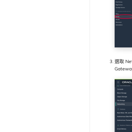
鎖定 Megaport 服務
MCR 計費
容量錯誤
Port 延遲
MVE
聯繫支援
MVE
MCR 中斷或無法使用
Terraform 狀態管理
建立 VM-Series MVE
規劃部署
基於 FGSP 設定 Fortinet 防
建立至 Azure 的 VXC
終止 MVE
建立 VXC
建立 MVE
MVE 常見問題
規劃部署
Megaport 授權書
MVE 計費
Port 或 VXC 封包遺失
火牆高可用性
使用 Cisco Secure Firewall
支援請求入口網站
MCR 路由
IX
MVE 中斷或無法使用
匯入現有生產服務
建立 VXC
建立 Prisma MVE
建立至 Google Cloud 的 VXC
連線 MVE
建立 VXC
Threat Defense Virtual 建
建立 MVE
VXC、Megaport Internet 和 IX
吞吐量與效能
瞭解支援請求
MCR BGP 工作階段中斷
MVE 網際網路連線
使用 Terraform MCP
雲端
IX 連線
連線 MVE
建立 VXC
立 MVE
計費
建立 Megaport Internet 連線
終止 MVE
連線 MVE
建立 VXC
Server（公開測試版）
VXC 連線
升級支援案件
其他 MCR 問題
SD-WAN 管理連線
IX BGP 路由
終止 MVE
Megaport Internet
雲端服務供應商互聯位址空間
連線 MVE
客戶註冊與入駐
建立 MCR
終止 MVE
連線 MVE
Megaport Terraform Provider
傳送意見回饋
IX BGP 工作階段中斷
設定 Palo Alto Networks
建立 Juniper 私有連線
ExpressRoute 線路容量不足
終止 MVE
使用 API 建立 MCR VXC
常見問題
終止 MVE
高可用性
網路維護
API
從 MCR 建立至 Azure 的 VXC
Megaport Terraform Provider
歐盟數位服務法
學習資料與資源
Megaport Terraform Provider
從 MVE 建立至 AWS 的 VXC
在測試環境中測試
從 MVE 建立至 Azure 的 VXC
選取 Ne
客戶安全責任
Gatew
從 MVE 建立至 Google 的 VXC
Megaport Portal 驗證常見問
變更 IX 設定
題
遷移 VXC 和 IX
X-Auth Token 淘汰常見問題
關閉 VXC 和 IX
API 淘汰常見問題
監控服務狀態
單一登入（SSO）功能與使用說
設定 OpenMetrics 服務監控
明
Azure 服務金鑰 API 回應欄位
單一登入（SSO）常見問題
疑難排解後續步驟