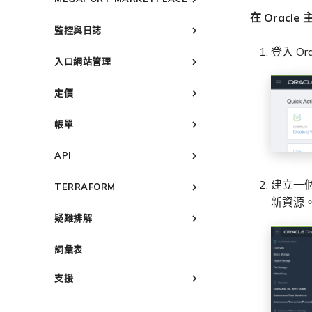
Google MVE 連線
MVE 託管連線
VMware SD-WAN
Azure MVE 連線
AWS Direct Connect
AWS MVE 連線
MVE 備援
Oracle MCR 連線
備援
在 Oracle
使用封包過濾
Megaport Marketplace 概述
其他 MVE 連線
MVE 託管 VIF
Google MVE 連線
MVE 託管連線
vNIC 連線類型
Azure MVE 連線
AWS Direct Connect
AWS MVE 連線
OVHcloud MCR 連線
設定 IX
監控與日誌
在 MCR 中使用 IPsec
建立個人檔案
其他 MVE 連線
MVE 託管 VIF
Megaport 網路中的 SSE 與
Google MVE 連線
MVE 託管連線
Azure MVE 連線
AWS MVE 連線
Salesforce MCR 連線
管理 IX
IX 需求
登入 O
監控 Port、VXC、Megaport
SASE
MCR 路由管理
申請連線
其他 MVE 連線
MVE 託管 VIF
Google MVE 連線
MVE 託管連線
入口網站管理
SAP HANA Enterprise Cloud
Internet 和 IX
加入 IX
IX 工具與功能
編輯 IX
6WIND
MCR Looking Glass（路由診
路由過濾
Marketplace 通知
其他 MVE 連線
MVE 託管 VIF
監控 MCR
Megaport Portal 使用者與管
AMS-IX 連線
變更合約 IX 的速率
MegaIX 功能概述
斷）
Anapaya
6WIND 概述
定價
路由通告
Marketplace 常見問題
理員設定
檢視連線設定
監控 MVE
France-IX 連線
遷移 IX
MegaIX Looking Glass（路
MCR 的 NAT 運作原理
6WIND 授權網路功能
Aruba SD-WAN
Anapaya 概述
路由彙總
管理個人檔案
服務費用估算
由診斷）
監控服務狀態
關閉 IX
帳單
MCR 私有雲端互聯
規劃部署
規劃部署
設定 BGP 進階設定
Aviatrix
Aruba SD-WAN 概述
設定電子郵件通知
Port 定價與合約條款
IX 遙測
檢視工作階段事件日誌
終止 IX
終止 MCR
概述
建立 MVE
建立 MVE
規劃部署
更新公司資訊
VXC 定價與合約條款
Check Point CloudGuard
Aviatrix Secure Edge 概述
BGP 社群
API
啟用計費市場
建立 VXC
建立 VXC
建立 MVE
管理最短合約期續約
Megaport Internet 定價與合約
規劃部署
Cisco
Check Point CloudGuard 概
都會區 ID
概述
條款
指派財務角色
建立一個
述
連線 MVE
連線 MVE
TERRAFORM
管理 Megaport Marketplace
建立 VXC
建立 MVE
建立 MVE 概述
Fortinet FortiGate
Cisco MVE 概述
建立 API 金鑰
個人檔案
IX 定價與合約條款
更新帳單資訊
新資源
規劃部署
終止 MVE
終止 MVE
連線 MVE
建立 VXC
使用系統標籤建立 MVE
概述
規劃部署
Juniper
Fortinet FortiGate 概述
管理使用者
疑難排解
新增和修改使用者
MCR 定價與合約條款
信用卡付款
建立 MVE
終止 MVE
連線 MVE
手動建立 MVE
快速開始
建立 MVE
規劃部署
Palo Alto Networks
Juniper MVE 概述
建立 Port
管理使用者角色
MVE 定價與合約條款
瞭解 Megaport 帳單
概述
建立 VXC
終止 MVE
建立 Megaport Terraform
建立 VXC
建立 MVE
建立 MVE 概述
詞彙表
規劃部署
建立服務金鑰
Peplink FusionHub
VM-Series Firewall
管理安全設定
客戶現場服務
Provider 設定檔
啟用
連線 MVE
連線 MVE
建立 VXC
建立路由型 MVE
建立 MVE
建立 VXC
Versa SD-WAN
Prisma SD-WAN
Peplink FusionHub 概述
Palo Alto Networks VM-
檢視作業日誌
下載帳單
使用 Megaport Terraform
終止 MVE
Port 與 VXC
啟用 Port
支援
Series Firewall MVE 概述
將 MPLS 與 SDCI 整合
連線 MVE
建立 SD-WAN MVE
變更 VXC 設定
Provider 建立和管理服務
建立 VXC
使用 Juniper SSR 建立 MVE
規劃部署
VMware SD-WAN
Versa SD-WAN 概述
Palo Alto Networks
監控維護和中斷事件
Port 計費
訂購時的錯誤
MCR
Port 或 VXC 中斷或不穩定
概述
規劃部署
Prisma MVE 概述
終止 MVE
終止 MVE
使用 Cisco Meraki 建立
建立至 AWS 的 VXC
使用 Megaport 資源進行
連線 MVE
建立 MVE
規劃部署
使用 MVE 主控台
VMware SD-WAN 概述