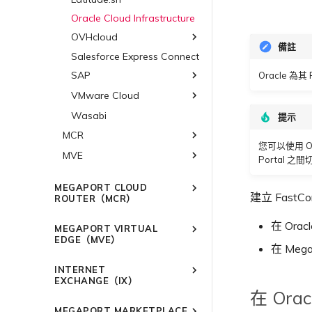
設計
AWS 加密選項
Oracle Cloud Infrastructure
AWS 上的 Salesforce
OVHcloud
Hyperforce
備註
Salesforce Express Connect
OVHcloud Connect
AWS 上的 Snowflake
SAP
OVHcloud Connect Direct
Oracle 為其
AWS Outposts Rack
VMware Cloud
SAP HANA Enterprise
AWS 常見問題
Cloud
Wasabi
AWS 上的 VMware Cloud
提示
AWS 上的 SAP
Azure VMware 解決方案
MCR
Azure 上的 SAP
您可以使用 OCI
MVE
概述
Portal 
Google Cloud 上的 SAP
3DS Outscale MCR 連線
概述
MEGAPORT CLOUD
阿里雲 MCR 連線
Aruba SD-WAN
建立 Fast
ROUTER（MCR）
AWS Direct Connect
Aviatrix
AWS Direct Connect
概述
在 Ora
MEGAPORT VIRTUAL
Azure MCR 連線
AWS MCR 連線
Cisco SD-WAN
Azure MVE 連線
AWS Direct Connect
AWS MVE 連線
MCR 進階 VLAN 與路由功能
EDGE（MVE）
在 Meg
DigitalOcean MCR 連線
AWS Transit Gateway 跨
Google MVE 連線
MVE 託管連線
Fortinet FortiGate
Azure MVE 連線
AWS MVE 連線
AWS MVE 連線
MCR 備援
概述
區域路由
Google MCR 連線
INTERNET
其他 MVE 連線
MVE 託管 VIF
Google MVE 連線
Azure MVE 連線
MVE 託管連線
建立 MCR
Palo Alto Networks
AWS Direct Connect
MVE 部署情境
EXCHANGE（IX）
IBM Cloud Direct Link MCR
其他 MVE 連線
Google MVE 連線
MVE 託管 VIF
建立 MCR VXC
在 Ora
Versa SD-WAN
Azure MVE 連線
AWS Direct Connect
AWS MVE 連線
MVE 位置
連線
概述
其他 MVE 連線
設定 MCR
MEGAPORT MARKETPLACE