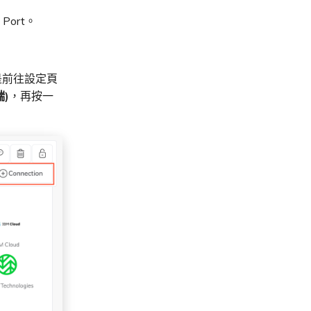
ort。
磚是前往設定頁
端)
，再按一