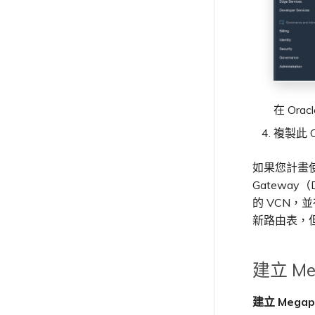
提供偵錯資訊以加快支援回應
在 Ora
複製此 O
如果您計畫使用私
Gateway（
的 VCN，
新路由表，
建立 Meg
建立 Megap