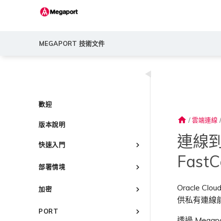
MEGAPORT 技術文件
◀
歡迎
home
/
雲端連線
版本說明
連線到 O
快速入門
FastC
Megaport 簡介
部署情境
快速開始
常見連線情境
設定 Megaport 帳戶
Oracle Cl
加密
常見多雲連線情境
供私有連線能
Megaport Portal 儀表板
概述
Megaport 服務加密指南
使用 Megaport 解決方案實現
PORT
瞭解服務頁面
建立帳戶
MPLS 網路現代化
MACsec
透過 Megapor