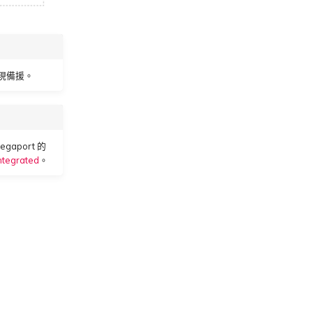
以實現備援。
gaport 的
ntegrated
。