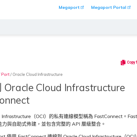
Megaport
Megaport Portal
Copy 
/
Port
/
Oracle Cloud Infrastructure
racle Cloud Infrastructure
onnect
oud Infrastructure（OCI）的私有連線模型稱為 FastConnect。Fast
力與自助式佈建，並包含完整的 API 層級整合。
t 使用 FastConnect 連線到 Oracle Cloud Infrastructure（OCI