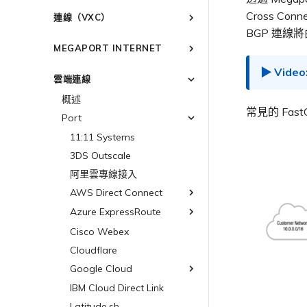
建立 Port
連線至 Latitude.sh
強制多重身分驗證
以服務供應商身分使用
IPsec
Cross Co
連線（VXC）
Megaport API 管理連線
訂購交叉連接
瞭解位置資訊
設定單一登入
雲端原生 VPN 加密
BGP 連線將
概述
Megaport 全球網狀 WAN
訂購本地迴路
位置 ID
邀請使用者加入帳戶
MEGAPORT INTERNET
高速跨雲加密
建立私有 VXC
Megaport 上雲即服務
Port 備援
服務佈建方式
提供技術支援聯絡方式
概述
遷移 VXC
雲端連線
鏈路聚合群組（LAG）
合作夥伴代管帳戶
設定財務資訊
路由指南
設定服務金鑰
技術規格
更新公司資訊
概述
終止 Port
建立 LAG
Port
常見的 Fas
使用服務金鑰建立連線
限制與配額
重設密碼
Port
將 Port 新增至 LAG
MCR
設定 Q-in-Q
登入 Megaport Portal
11:11 Systems
MVE
變更合約 VXC 的速率
3DS Outscale
終止 Megaport Internet 連線
關閉 VXC 以進行容錯移轉測試
阿里雲專線接入
終止 VXC
AWS Direct Connect
Azure ExpressRoute
AWS 連線概述
託管 VIF
Cisco Webex
ExpressRoute
託管連線
Cloudflare
ExpressRoute Direct
專用連線
Google Cloud
ExpressRoute Metro
AWS 連線備援
Azure 連線備援
IBM Cloud Direct Link
Google Cloud
AWS 公用連線
Azure 配對區域 - 高可用性
Latitude.sh
Google 連線備援