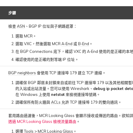
步驟
檢查
ASN
、BGP IP 位址與子網路遮罩：
選取 MCR。
選取 VXC，然後選取 MCR
A-End
或
B-End
。
在 BGP Connections 底下，確認 VXC 的 A-End 使用的是正確的本
確認使用的是正確的對等端 IP 位址。
BGP neighbors
會使用 TCP 連接埠 179 建立 TCP 連線。
請確保 BGP 鄰居未封鎖來自或前往 TCP 連接埠 179 以及其他相關
的入站或出站流量。您可以使用 Wireshark、
debug ip packet deta
在 Windows 上使用
netstat
來檢視連接埠號碼。
請確保所有防火牆與
ACLs
允許 TCP 連接埠 179 的雙向通訊。
套用路由過濾後，MCR Looking Glass 會顯示接收或傳送的路由。欲
透過 MCR Looking Glass 檢視流量路由
。
選擇 Tools > MCR Looking Glass。