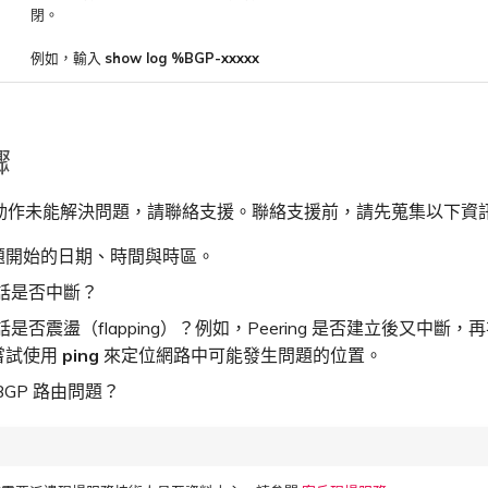
閉。
例如，輸入
show log %BGP-xxxxx
驟
動作未能解決問題，請聯絡支援。聯絡支援前，請先蒐集以下資
題開始的日期、時間與時區。
會話是否中斷？
會話是否震盪（flapping）？例如，Peering 是否建立後又中斷
嘗試使用
ping
來定位網路中可能發生問題的位置。
BGP 路由問題？