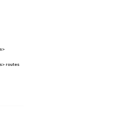
ss>
s> routes