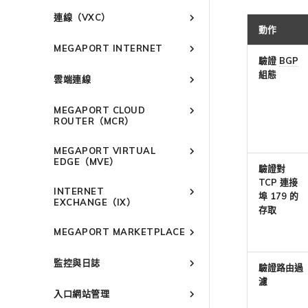
建立 Port
連線至 Latitude.sh
強制多重身分驗證
以服務供應商身分使用
IPsec
連線（VXC）
Megaport API 管理連線
訂購交叉連接
瞭解位置資訊
設定單一登入
動作
雲端原生 VPN 加密
概述
Megaport 全球網狀 WAN
訂購本地迴路
位置 ID
邀請使用者加入帳戶
MEGAPORT INTERNET
高速跨雲加密
建立私有 VXC
驗證
BGP
Megaport 上雲即服務
Port 備援
服務佈建方式
提供技術支援聯絡方式
概述
遷移 VXC
組態
雲端連線
鏈路聚合群組（LAG）
合作夥伴代管帳戶
設定財務資訊
路由指南
設定服務金鑰
技術規格
更新公司資訊
概述
終止 Port
建立 LAG
Port
MEGAPORT CLOUD
使用服務金鑰建立連線
限制與配額
重設密碼
Port
將 Port 新增至 LAG
ROUTER（MCR）
MCR
設定 Q-in-Q
登入 Megaport Portal
MCR
11:11 Systems
概述
MVE
變更合約 VXC 的速率
MEGAPORT VIRTUAL
3DS Outscale
MVE
概述
MCR 進階 VLAN 與路由功能
終止 Megaport Internet 連線
EDGE（MVE）
關閉 VXC 以進行容錯移轉測試
驗證對
阿里雲專線接入
3DS Outscale MCR 連線
MCR 備援
概述
概述
TCP 連接
終止 VXC
INTERNET
AWS Direct Connect
阿里雲 MCR 連線
建立 MCR
Aruba SD-WAN
埠 179 的
MVE 部署情境
EXCHANGE（IX）
存取
Azure ExpressRoute
AWS Direct Connect
AWS 連線概述
建立 MCR VXC
Aviatrix
AWS Direct Connect
MVE 位置
概述
託管 VIF
設定 MCR
MEGAPORT MARKETPLACE
Cisco Webex
Azure MCR 連線
ExpressRoute
AWS MCR 連線
Cisco SD-WAN
Azure MVE 連線
AWS Direct Connect
AWS MVE 連線
MVE 備援
備援
託管連線
使用封包過濾
Cloudflare
DigitalOcean MCR 連線
ExpressRoute Direct
AWS Transit Gateway 跨
Megaport Marketplace 概述
Google MVE 連線
MVE 託管連線
vNIC 連線類型
Fortinet FortiGate
Azure MVE 連線
AWS MVE 連線
AWS MVE 連線
設定 IX
區域路由
監控與日誌
專用連線
驗證路由過
在 MCR 中使用 IPsec
Google Cloud
Google MCR 連線
ExpressRoute Metro
建立個人檔案
其他 MVE 連線
MVE 託管 VIF
Megaport 網路中的 SSE 與
Google MVE 連線
Azure MVE 連線
MVE 託管連線
Palo Alto Networks
AWS Direct Connect
管理 IX
IX 需求
濾
監控 Port、VXC、Megaport
SASE
AWS 連線備援
MCR 路由管理
IBM Cloud Direct Link MCR
Azure 連線備援
申請連線
IBM Cloud Direct Link
Google Cloud
其他 MVE 連線
Google MVE 連線
MVE 託管 VIF
入口網站管理
Versa SD-WAN
Azure MVE 連線
AWS Direct Connect
AWS MVE 連線
Internet 和 IX
加入 IX
IX 工具與功能
編輯 IX
連線
6WIND
AWS 公用連線
Azure 配對區域 - 高可用性
MCR Looking Glass（路由診
路由過濾
Marketplace 通知
Latitude.sh
Google 連線備援