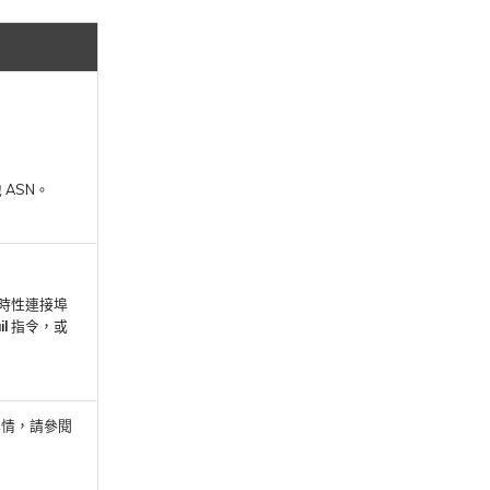
地 ASN。
暫時性連接埠
il
指令，或
知詳情，請參閱