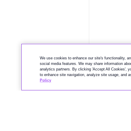
We use cookies to enhance our site's functionality, ana
social media features. We may share information about
analytics partners. By clicking 'Accept All Cookies', 
to enhance site navigation, analyze site usage, and as
Policy
上一頁
MCR 路由
© 2026 MEGAPORT