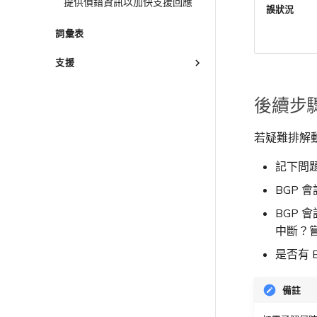
提供偵錯資訊以加快支援回應
誤狀況
詞彙表
支援
概述
後續步
聯繫支援
支援請求入口網站
若疑難排解
瞭解支援請求
升級支援案件
記下問
傳送意見回饋
BGP 
網路維護
BGP 
歐盟數位服務法
中斷？
是否有 
備註