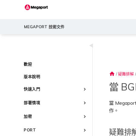
MEGAPORT 技術文件
◀
歡迎
home
/
疑難排解
版本說明
當 B
快速入門
Megaport 簡介
當 Megap
部署情境
快速開始
作。
常見連線情境
設定 Megaport 帳戶
加密
常見多雲連線情境
Megaport Portal 儀表板
概述
Megaport 服務加密指南
使用 Megaport 解決方案實現
疑難排
PORT
瞭解服務頁面
建立帳戶
MPLS 網路現代化
MACsec