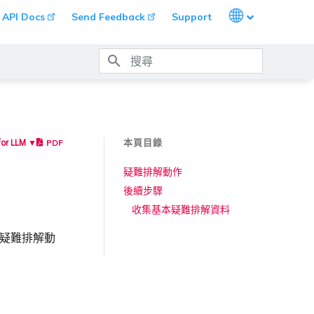
Languages
API Docs
Send Feedback
Support
打字進行搜尋
本頁目錄
PDF
for LLM ▼
疑難排解動作
後續步驟
收集基本疑難排解資料
下列疑難排解動