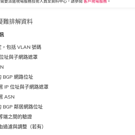
時需要派遣現場服務技術人員至資料中心，請參閱
客戶現場服務
。
疑難排解資料
資訊
，包括 VLAN 號碼
IP 位址與子網路遮罩
SN
 BGP 網路位址
鄰居 IP 位址與子網路遮罩
居 ASN
 BGP 鄰居網路位址
對等端之間的驗證
路由過濾與調整（若有）