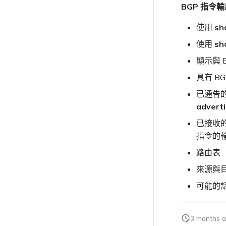
BGP 指令
使用
sh
使用
sh
顯示與 
具有 B
已通告的
advert
已接收的
指令的
路由表
來源與
可能的
3 months 