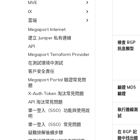
Megaport Terraform Provider
MVE
設定 Palo Alto Networks
終止 MVE
使用 API 建立 MCR VXC
常見問題
終止 MVE
高可用性
IX
MVE 中斷或無法使用
從 MCR 建立至 Azure 的 VXC
Megaport Terraform Provider
學習資料與資源
MVE 網際網路連線
雲端
IX 連線
從 MVE 建立至 AWS 的 VXC
SD-WAN 管理連線
IX BGP 路由
Megaport Internet
雲端服務供應商互聯位址空間
從 MVE 建立至 Azure 的 VXC
IX BGP 工作階段中斷
建立 Juniper 私有連線
ExpressRoute 線路容量不足
從 MVE 建立至 Google 的 VXC
檢查 BGP
API
變更 IX 設定
訊息類型
Megaport Terraform Provider
遷移 VXC 和 IX
在測試環境中測試
關閉 VXC 和 IX
客戶安全責任
監控服務狀態
Megaport Portal 驗證常見問
設定 OpenMetrics 服務監控
題
驗證
MD5
Azure 服務金鑰 API 回應欄位
X-Auth Token 淘汰常見問題
驗證
API 淘汰常見問題
執行連線測
單一登入（SSO）功能與使用說
試
明
單一登入（SSO）常見問題
在 BGP 記
疑難排解後續步驟
錄中找出錯