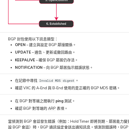
BGP 封包使用以下訊息類型：
OPEN
– 建立與設定 BGP 鄰接關係。
UPDATE
– 通告、更新或撤回路由。
KEEPALIVE
– 確保 BGP 鄰居仍存活。
NOTIFICATION
– 向 BGP 鄰居指示錯誤狀態。
在記錄中尋找
。
Invalid MD5 digest
確認 VXC 的 A-End 與 B-End 使用的是正確的 BGP MD5 密碼。
在 BGP 對等端之間執行
ping
測試。
確認 BGP 對等端的
ARP
表項。
當偵測到 BGP 會話發生錯誤（例如：Hold Timer 即將到期、鄰居能力
設 BGP 會話）時，BGP 通訊協定會送出通知訊息。偵測到錯誤時，BGP