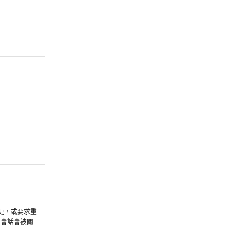
變更，或要求重
 會話會被關