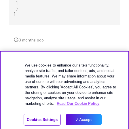
]
}
]
3 months ago
此頁面是否對您有幫助？
We use cookies to enhance our site's functionality,
analyze site traffic, and tailor content, ads, and social
media features. We may share information about your
use of our site with our advertising and analytics
partners. By clicking 'Accept All Cookies', you agree to
the storing of cookies on your device to enhance site
下一頁
navigation, analyze site usage, and assist in our
從 MVE 建立至 Google 的 VXC
marketing efforts.
Read Our Cookie Policy
© 2026 MEGAPORT
Cookies Settings
Accept
WEBSITE TERMS