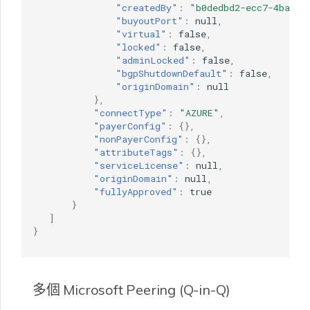
"createdBy"
:
"b0dedbd2-ecc7-4bad-a
"buyoutPort"
:
null
,
"virtual"
:
false
,
"locked"
:
false
,
"adminLocked"
:
false
,
"bgpShutdownDefault"
:
false
,
"originDomain"
:
null
},
"connectType"
:
"AZURE"
,
"payerConfig"
:
{},
"nonPayerConfig"
:
{},
"attributeTags"
:
{},
"serviceLicense"
:
null
,
"originDomain"
:
null
,
"fullyApproved"
:
true
}
]
}
多個 Microsoft Peering (Q-in-Q)