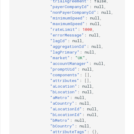
"trialAgreement"
:
false
,
"payerCompanyId"
:
null
,
"nonPayerCompanyId"
:
null
,
"minimumSpeed"
:
null
,
"maximumSpeed"
:
null
,
"rateLimit"
:
1000
,
"errorMessage"
:
null
,
"lagId"
:
null
,
"aggregationId"
:
null
,
"lagPrimary"
:
null
,
"market"
:
"UK"
,
"accountManager"
:
null
,
"promptUid"
:
null
,
"components"
:
[],
"attributes"
:
[],
"aLocation"
:
null
,
"bLocation"
:
null
,
"aMetro"
:
null
,
"aCountry"
:
null
,
"aLocationId"
:
null
,
"bLocationId"
:
null
,
"bMetro"
:
null
,
"bCountry"
:
null
,
"attributeTags"
:
{},