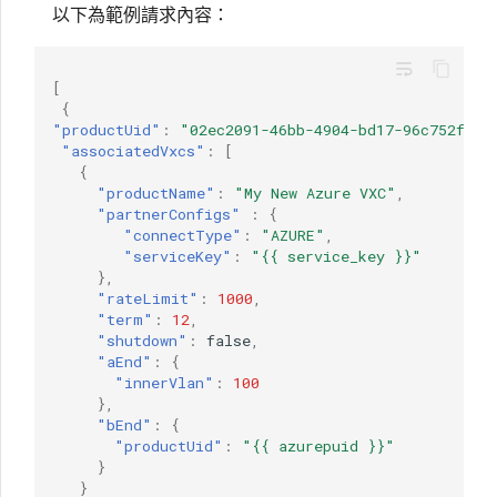
以下為範例請求內容：
wrap_text
[
{
"productUid"
:
"02ec2091-46bb-4904-bd17-96c752ff82
"associatedVxcs"
:
[
{
"productName"
:
"My New Azure VXC"
,
"partnerConfigs"
:
{
"connectType"
:
"AZURE"
,
"serviceKey"
:
"{{ service_key }}"
},
"rateLimit"
:
1000
,
"term"
:
12
,
"shutdown"
:
false
,
"aEnd"
:
{
"innerVlan"
:
100
},
"bEnd"
:
{
"productUid"
:
"{{ azurepuid }}"
}
}