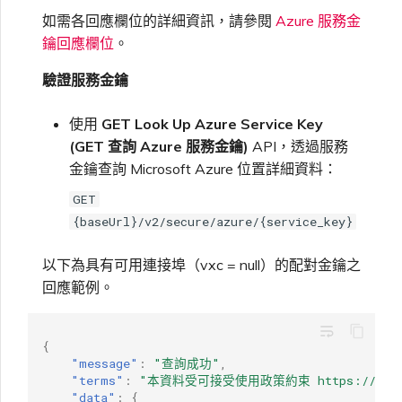
如需各回應欄位的詳細資訊，請參閱
Azure 服務金
鑰回應欄位
。
驗證服務金鑰
使用
GET Look Up Azure Service Key
(GET 查詢 Azure 服務金鑰)
API，透過服務
金鑰查詢 Microsoft Azure 位置詳細資料：
GET
{baseUrl}/v2/secure/azure/{service_key}
以下為具有可用連接埠（vxc = null）的配對金鑰之
回應範例。
wrap_text
{
"message"
:
"查詢成功"
,
"terms"
:
"本資料受可接受使用政策約束 https://www.mega
"data"
:
{