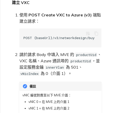
建立 VXC
使用
POST Create VXC to Azure (v3)
端點
建立請求：
wrap_text
請於請求 Body 中填入 MVE 的
、
productUid
VXC 名稱、Azure 通訊埠的
，並
productUid
設定服務金鑰
為 501、
innerVlan
為 0（介面 1）。
vNicIndex
備註
vNIC 編號對應至以下 MVE 介面：
vNIC 0 = 在 MVE 上的介面 1
vNIC 1 = 在 MVE 上的介面 2