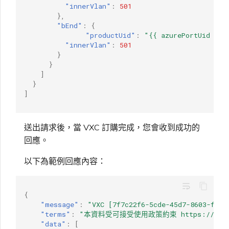
"innerVlan"
:
501
},
"bEnd"
:
{
"productUid"
:
"{{ azurePortUid }}"
"innerVlan"
:
501
}
}
]
}
]
送出請求後，當 VXC 訂購完成，您會收到成功的
回應。
以下為範例回應內容：
wrap_text
{
"message"
:
"VXC [7f7c22f6-5cde-45d7-8603-f3
"terms"
:
"本資料受可接受使用政策約束 https://www.mega
"data"
:
[