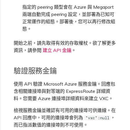
VMware SD-WAN
指定的 peering 類型會在 Azure 與 Megaport
單一登入（SSO）常見問題
兩端自動完成 peering 設定，並部署為已知可
使用 MVE 主控台
正常運作的組態。部署後，您可以再行修改組
疑難排解後續步驟
態。
MVE 常見問題
開始之前，請先取得有效的存取權杖。欲了解更多
提供偵錯資訊以加快支援回應
資訊，請參閱
建立 API 金鑰
。
驗證服務金鑰
使用 API 驗證 Microsoft Azure 服務金鑰。回應包
含相關連接埠與對等端的 ExpressRoute 詳細資
料。您需要 Azure 連接埠詳細資料來建立 VXC。
檢視服務金鑰並確認有可用的連接埠可供連線。在
API 回應中，可用的連接埠會列為
，
"vxc":null
而已指派數值的連接埠則不可使用。