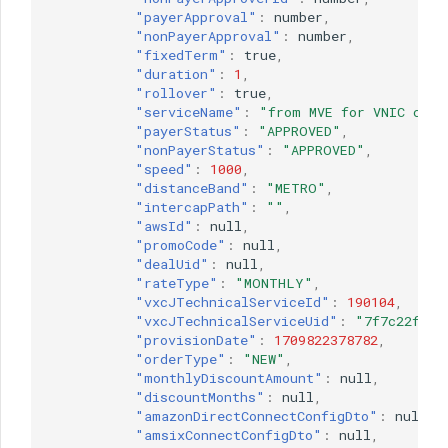
"payerApproval"
:
nu
mber
,
"nonPayerApproval"
:
nu
mber
,
"fixedTerm"
:
true
,
"duration"
:
1
,
"rollover"
:
true
,
"serviceName"
:
"from MVE for VNIC conf
"payerStatus"
:
"APPROVED"
,
"nonPayerStatus"
:
"APPROVED"
,
"speed"
:
1000
,
"distanceBand"
:
"METRO"
,
"intercapPath"
:
""
,
"awsId"
:
null
,
"promoCode"
:
null
,
"dealUid"
:
null
,
"rateType"
:
"MONTHLY"
,
"vxcJTechnicalServiceId"
:
190104
,
"vxcJTechnicalServiceUid"
:
"7f7c22f6-5
"provisionDate"
:
1709822378782
,
"orderType"
:
"NEW"
,
"monthlyDiscountAmount"
:
null
,
"discountMonths"
:
null
,
"amazonDirectConnectConfigDto"
:
null
,
"amsixConnectConfigDto"
:
null
,