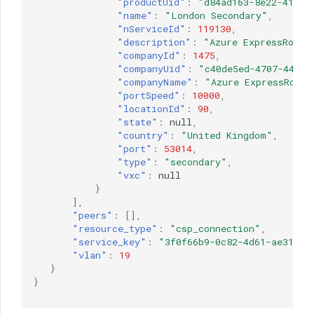
"productUid"
:
"d84ad163-8e22-4150-
"name"
:
"London Secondary"
,
"nServiceId"
:
119130
,
"description"
:
"Azure ExpressRoute
"companyId"
:
1475
,
"companyUid"
:
"c40de5ed-4707-4471-
"companyName"
:
"Azure ExpressRoute
"portSpeed"
:
10000
,
"locationId"
:
90
,
"state"
:
null
,
"country"
:
"United Kingdom"
,
"port"
:
53014
,
"type"
:
"secondary"
,
"vxc"
:
null
}
],
"peers"
:
[],
"resource_type"
:
"csp_connection"
,
"service_key"
:
"3f0f66b9-0c82-4d61-ae31-f5
"vlan"
:
19
}
}