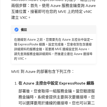
高速跨雲加密
鏈路聚合群組（LAG）
使用服務金鑰建立連線
MVE
建立 MCR VXC
vNIC 連線類型
信用卡付款
升級支援案件
邀請使用者加入帳戶
建立 VXC
連線 MVE
連線 MVE
連線 MVE
連線 MVE
連線 MVE
連線 MVE
終止 IX
VXC 連線
瞭解服務頁面
Azure ExpressRoute
Azure MCR 連線
連線 MVE
連線 MVE
連線 MVE
IX 工具與功能
兩個步驟：首先，使用 Azure 服務金鑰查詢 Azure
MVE
Fortinet FortiGate
Marketplace 常見問題
檢視工作階段事件日誌
管理最短合約期續約
IX 定價與合約條款
連線 MVE
都會區 ID
互連位置，接著即可在您的 MVE 上的特定 vNIC
Megaport 全球網狀 WAN
使用 Megaport 資源進行
建立 VXC。
Terraform 狀態管理
設定 Q-in-Q
終止 Megaport Internet 連
設定 MCR
Megaport 網路中的 SSE 與
瞭解 Megaport 帳單
傳送意見回饋
提供技術支援聯絡方式
連線 MVE
終止 MVE
終止 MVE
終止 MVE
終止 MVE
終止 MVE
終止 MVE
連線至 Latitude.sh
終止 Port
DigitalOcean MCR 連線
終止 MVE
將 MPLS 與 SDCI 整合
終止 MVE
Cisco Webex
IX
Palo Alto Networks
線
SASE
管理 Megaport
MCR 定價與合約條款
終止 MVE
Megaport 上雲即服務
Marketplace 個人檔案
備註
匯入現有生產服務
變更合約 VXC 的速率
使用封包過濾
客戶現場服務
網路維護
設定財務資訊
終止 MVE
基於 FGSP 設定 Fortinet 防
瞭解位置資訊
Google MCR 連線
終止 MVE
Cloudflare
雲端
Versa SD-WAN
6WIND
MVE 定價與合約條款
火牆高可用性
在連線到 Azure 之前，您需要先在 Azure 主控台中設定一
新增和修改使用者
個 ExpressRoute 線路。設定完成後，您會收到包含連線
詳細資料的服務金鑰。若要將 MVE 連線設定到 Azure，
使用 Terraform MCP
關閉 VXC 以進行容錯移轉測
在 MCR 中使用 IPsec
下載帳單
歐盟數位服務法
更新公司資訊
位置 ID
IBM Cloud Direct Link MCR
Google Cloud
Megaport Internet
VMware SD-WAN
請先查詢服務金鑰詳細資料，然後建立連往 Azure 連接埠
Server（公開測試版）
試
Anapaya
連線
的 VXC。
管理使用者角色
MCR 路由管理
Port 計費
重設密碼
服務佈建方式
IBM Cloud Direct Link
建立 Juniper 私有連線
Megaport Terraform
終止 VXC
Oracle MCR 連線
MVE 到 Azure 的部署包含下列工作：
Aruba SD-WAN
Provider 常見問題
管理安全設定
MCR 計費
登入 Megaport Portal
合作夥伴代管帳戶
MCR Looking Glass（路由診
Latitude.sh
在 Azure 主控台中設定 ExpressRoute 線路
API
斷）
OVHcloud MCR 連線
Aviatrix
Megaport Terraform
檢視作業日誌
部署後，您會取得一組服務金鑰。當您驗證服
Provider 學習資料與資源
MVE 計費
技術規格
務金鑰時，系統會提供主要與次要連接埠，您
Oracle Cloud Infrastructure
Megaport Terraform
MCR 的 NAT 運作原理
Salesforce MCR 連線
可以選擇要用於連線的連接埠。您也可以第二
Check Point CloudGuard
Provider
監控維護和中斷事件