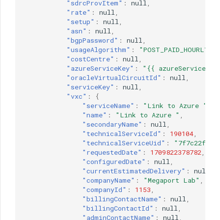
"sdrcProvItem"
:
null
,
"rate"
:
null
,
"setup"
:
null
,
"asn"
:
null
,
"bgpPassword"
:
null
,
"usageAlgorithm"
:
"POST_PAID_HOURLY_S
"costCentre"
:
null
,
"azureServiceKey"
:
"{{ azureServiceKey
"oracleVirtualCircuitId"
:
null
,
"serviceKey"
:
null
,
"vxc"
:
{
"serviceName"
:
"Link to Azure "
,
"name"
:
"Link to Azure "
,
"secondaryName"
:
null
,
"technicalServiceId"
:
190104
,
"technicalServiceUid"
:
"7f7c22f6-5
"requestedDate"
:
1709822378782
,
"configuredDate"
:
null
,
"currentEstimatedDelivery"
:
null
,
"companyName"
:
"Megaport Lab"
,
"companyId"
:
1153
,
"billingContactName"
:
null
,
"billingContactId"
:
null
,
"adminContactName"
:
null
,