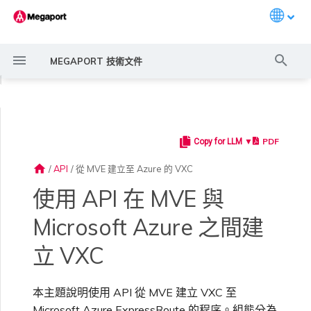
Languag
打
MEGAPORT 技術文件
字
◀
進
行
PDF
Copy for LLM ▼
Megaport 簡介
常見連線情境
Megaport 服務加密指南
建立 Port
概述
概述
概述
概述
概述
概述
Megaport Marketplace 概
監控 Port、VXC、
Megaport Portal 使用者與
服務費用估算
概述
概述
概述
概述
驗證服務金鑰
概述
建立 LAG
11:11 Systems
概述
概述
路由過濾
6WIND 概述
Anapaya 概述
Aruba SD-WAN 概述
Aviatrix Secure Edge 概述
Check Point CloudGuard 概
Cisco MVE 概述
Fortinet FortiGate 概述
Juniper MVE 概述
VM-Series Firewall
Peplink FusionHub 概述
Versa SD-WAN 概述
VMware SD-WAN 概述
IX 需求
編輯 IX
MegaIX 功能概述
啟用 Port
Port 或 VXC 中斷或不穩定
MCR 中斷或無法使用
MVE 中斷或無法使用
IX 連線
雲端服務供應商互聯位址空間
搜
述
Megaport Internet 和 IX
管理員設定
述
home
/
API
/
從 MVE 建立至 Azure 的 VXC
尋
快速開始
常見多雲連線情境
MACsec
訂購交叉連接
建立私有 VXC
路由指南
Port
MCR 進階 VLAN 與路由功能
MVE 部署情境
備援
Port 定價與合約條款
啟用計費市場
快速開始
啟用
聯繫支援
建立並部署 VXC 至特定
建立帳戶
將 Port 新增至 LAG
3DS Outscale
3DS Outscale MCR 連線
Aruba SD-WAN
路由通告
6WIND 授權網路功能
規劃部署
規劃部署
規劃部署
規劃部署
規劃部署
規劃部署
規劃部署
規劃部署
規劃部署
加入 IX
變更合約 IX 的速率
MegaIX Looking Glass（路
訂購時的錯誤
Port 延遲
MCR 路由
MVE 網際網路連線
IX BGP 路由
ExpressRoute 線路容量不足
Prisma SD-WAN
使用 API 在 MVE 與
建立個人檔案
監控 MCR
管理個人檔案
vNIC
規劃部署
由診斷）
Microsoft Azure 之間建
設定 Megaport 帳戶
使用 Megaport 解決方案實
IPsec
訂購本地迴路
遷移 VXC
Port
MCR 備援
MVE 位置
設定 IX
VXC 定價與合約條款
指派財務角色
建立 Megaport Terraform
支援請求入口網站
強制多重身分驗證
阿里雲專線接入
阿里雲 MCR 連線
路由彙總
規劃部署
建立 MVE
建立 MVE
建立 MVE
建立 MVE
建立 MVE
建立 MVE
建立 MVE
建立 MVE
建立 MVE
AMS-IX 連線
遷移 IX
容量錯誤
Port 或 VXC 封包遺失
MCR BGP 工作階段中斷
SD-WAN 管理連線
IX BGP 工作階段中斷
MCR
Port 與 VXC
Aviatrix
單一 Azure Peering VLAN
現 MPLS 網路現代化
申請連線
監控 MVE
設定電子郵件通知
Provider 設定檔
建立 MVE
IX 遙測
立 VXC
雲端原生 VPN 加密
Port 備援
設定服務金鑰
MCR
建立 MCR
MVE 備援
Megaport Internet 定價與合
更新帳單資訊
瞭解支援請求
設定單一登入
AWS Direct Connect
AWS Direct Connect
設定 BGP 進階設定
建立 MVE
建立 VXC
建立 VXC
建立 VXC
建立 VXC
建立 VXC
建立 VXC
France-IX 連線
關閉 IX
吞吐量與效能
其他 MCR 問題
Megaport Portal 儀表板
管理 IX
建立 VXC
建立 VXC
建立 VXC
MVE
MCR
Cisco SD-WAN
多個 Microsoft Peering
本主題說明使用 API 從 MVE 建立 VXC 至
以服務供應商身分使用
Marketplace 通知
監控服務狀態
更新公司資訊
約條款
使用 Megaport Terraform
建立 VXC
BGP 社群
(Q-in-Q)
Megaport API 管理連線
Provider 建立和管理服務
Microsoft Azure ExpressRoute 的程序。組態分為