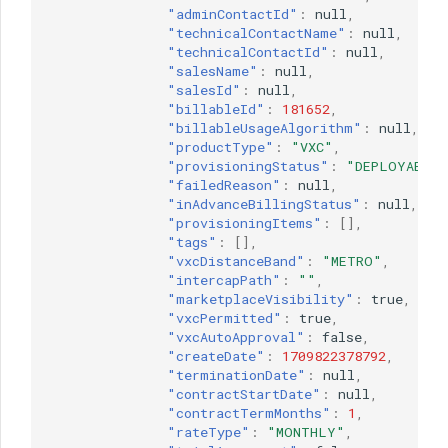
"adminContactId"
:
null
,
"technicalContactName"
:
null
,
"technicalContactId"
:
null
,
"salesName"
:
null
,
"salesId"
:
null
,
"billableId"
:
181652
,
"billableUsageAlgorithm"
:
null
,
"productType"
:
"VXC"
,
"provisioningStatus"
:
"DEPLOYABLE"
"failedReason"
:
null
,
"inAdvanceBillingStatus"
:
null
,
"provisioningItems"
:
[],
"tags"
:
[],
"vxcDistanceBand"
:
"METRO"
,
"intercapPath"
:
""
,
"marketplaceVisibility"
:
true
,
"vxcPermitted"
:
true
,
"vxcAutoApproval"
:
false
,
"createDate"
:
1709822378792
,
"terminationDate"
:
null
,
"contractStartDate"
:
null
,
"contractTermMonths"
:
1
,
"rateType"
:
"MONTHLY"
,