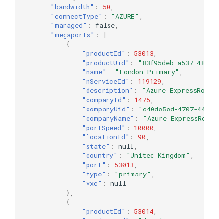
"bandwidth"
:
50
,
"connectType"
:
"AZURE"
,
"managed"
:
false
,
"megaports"
:
[
{
"productId"
:
53013
,
"productUid"
:
"83f95deb-a537-485e-
"name"
:
"London Primary"
,
"nServiceId"
:
119129
,
"description"
:
"Azure ExpressRoute
"companyId"
:
1475
,
"companyUid"
:
"c40de5ed-4707-4471-
"companyName"
:
"Azure ExpressRoute
"portSpeed"
:
10000
,
"locationId"
:
90
,
"state"
:
null
,
"country"
:
"United Kingdom"
,
"port"
:
53013
,
"type"
:
"primary"
,
"vxc"
:
null
},
{
"productId"
:
53014
,