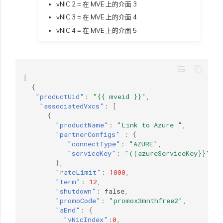
vNIC 2 = 在 MVE 上的介面 3
vNIC 3 = 在 MVE 上的介面 4
vNIC 4 = 在 MVE 上的介面 5
wrap_text
[
{
"productUid"
:
"{{ mveid }}"
,
"associatedVxcs"
:
[
{
"productName"
:
"Link to Azure "
,
"partnerConfigs"
:
{
"connectType"
:
"AZURE"
,
"serviceKey"
:
"((azureServiceKey}}"
},
"rateLimit"
:
1000
,
"term"
:
12
,
"shutdown"
:
false
,
"promoCode"
:
"promox3mnthfree2"
,
"aEnd"
:
{
"vNicIndex"
:
0
,