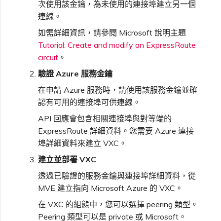
次使用該金鑰，為未使用的連接埠建立另一個
VXC、Megaport Internet 和
限制與配額
OVHcloud
連線。
IX 計費
MCR 私有雲端互聯
SAP HANA Enterprise
Cisco
在測試環境中測試
鎖定 Megaport 服務
Cloud
如需詳細資訊，請參閱 Microsoft 說明主題
Tutorial: Create and modify an ExpressRoute
Salesforce Express
客戶註冊與入駐
終止 MCR
Connect
circuit
。
Fortinet FortiGate
客戶安全責任
Megaport 授權書
驗證 Azure 服務金鑰
SAP
在申請 Azure 服務時，請使用該服務金鑰並確
Megaport Portal 驗證常見
Juniper
問題
認有可用的連接埠可供連線。
API 回應會包含相關連接埠與對等端的
VMware Cloud
Palo Alto Networks
ExpressRoute 詳細資料。您需要 Azure 連接
X-Auth Token 淘汰常見問題
埠詳細資料來建立 VXC。
Wasabi
Peplink FusionHub
建立並部署 VXC
API 淘汰常見問題
透過已驗證的服務金鑰與連接埠詳細資料，從
MVE 建立指向 Microsoft Azure 的 VXC。
Versa SD-WAN
單一登入（SSO）功能與使
在 VXC 的組態中，您可以選擇 peering 類型。
用說明
Peering 類型可以是 private 或 Microsoft。