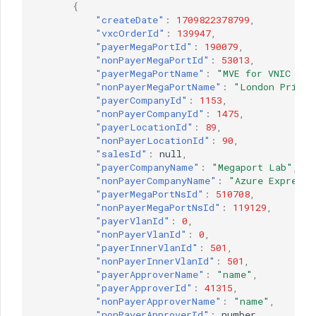
{
"createDate"
:
1709822378799
,
"vxcOrderId"
:
139947
,
"payerMegaPortId"
:
190079
,
"nonPayerMegaPortId"
:
53013
,
"payerMegaPortName"
:
"MVE for VNIC con
"nonPayerMegaPortName"
:
"London Primar
"payerCompanyId"
:
1153
,
"nonPayerCompanyId"
:
1475
,
"payerLocationId"
:
89
,
"nonPayerLocationId"
:
90
,
"salesId"
:
null
,
"payerCompanyName"
:
"Megaport Lab"
,
"nonPayerCompanyName"
:
"Azure ExpressR
"payerMegaPortNsId"
:
510708
,
"nonPayerMegaPortNsId"
:
119129
,
"payerVlanId"
:
0
,
"nonPayerVlanId"
:
0
,
"payerInnerVlanId"
:
501
,
"nonPayerInnerVlanId"
:
501
,
"payerApproverName"
:
"name"
,
"payerApproverId"
:
41315
,
"nonPayerApproverName"
:
"name"
,
"nonPayerApproverId"
:
nu
mber
,