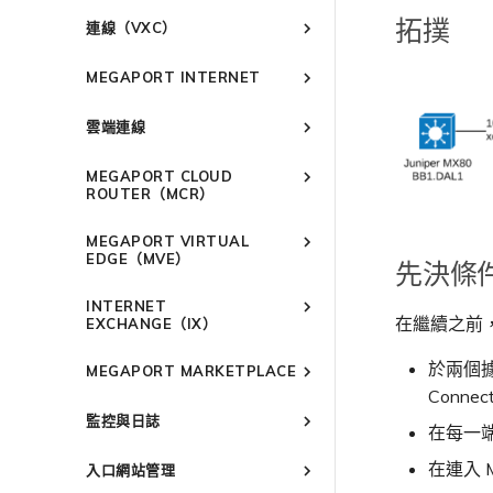
建立 Port
連線至 Latitude.sh
強制多重身分驗證
以服務供應商身分使用
IPsec
拓撲
連線（VXC）
Megaport API 管理連線
訂購交叉連接
瞭解位置資訊
設定單一登入
雲端原生 VPN 加密
概述
Megaport 全球網狀 WAN
訂購本地迴路
位置 ID
邀請使用者加入帳戶
MEGAPORT INTERNET
高速跨雲加密
建立私有 VXC
Megaport 上雲即服務
Port 備援
服務佈建方式
提供技術支援聯絡方式
概述
遷移 VXC
雲端連線
鏈路聚合群組（LAG）
合作夥伴代管帳戶
設定財務資訊
路由指南
設定服務金鑰
技術規格
更新公司資訊
概述
終止 Port
建立 LAG
Port
MEGAPORT CLOUD
使用服務金鑰建立連線
限制與配額
重設密碼
Port
將 Port 新增至 LAG
ROUTER（MCR）
MCR
設定 Q-in-Q
登入 Megaport Portal
MCR
11:11 Systems
概述
MVE
變更合約 VXC 的速率
MEGAPORT VIRTUAL
3DS Outscale
MVE
概述
MCR 進階 VLAN 與路由功能
終止 Megaport Internet 連線
EDGE（MVE）
先決條
關閉 VXC 以進行容錯移轉測試
阿里雲專線接入
3DS Outscale MCR 連線
MCR 備援
概述
概述
終止 VXC
INTERNET
AWS Direct Connect
阿里雲 MCR 連線
建立 MCR
Aruba SD-WAN
MVE 部署情境
在繼續之前
EXCHANGE（IX）
Azure ExpressRoute
AWS Direct Connect
AWS 連線概述
建立 MCR VXC
Aviatrix
AWS Direct Connect
MVE 位置
概述
於兩個據
託管 VIF
設定 MCR
MEGAPORT MARKETPLACE
Cisco Webex
Azure MCR 連線
ExpressRoute
AWS MCR 連線
Cisco SD-WAN
Azure MVE 連線
AWS Direct Connect
AWS MVE 連線
MVE 備援
備援
Conn
託管連線
使用封包過濾
Cloudflare
DigitalOcean MCR 連線
ExpressRoute Direct
AWS Transit Gateway 跨
Megaport Marketplace 概述
Google MVE 連線
MVE 託管連線
vNIC 連線類型
Fortinet FortiGate
Azure MVE 連線
AWS MVE 連線
AWS MVE 連線
設定 IX
區域路由
監控與日誌
專用連線
在 MCR 中使用 IPsec
Google Cloud
Google MCR 連線
ExpressRoute Metro
在每一端終
建立個人檔案
其他 MVE 連線
MVE 託管 VIF
Megaport 網路中的 SSE 與
Google MVE 連線
Azure MVE 連線
MVE 託管連線
Palo Alto Networks
AWS Direct Connect
管理 IX
IX 需求
監控 Port、VXC、Megaport
SASE
AWS 連線備援
MCR 路由管理
IBM Cloud Direct Link MCR
Azure 連線備援
申請連線
IBM Cloud Direct Link
Google Cloud
其他 MVE 連線
Google MVE 連線
MVE 託管 VIF
在連入 M
入口網站管理
Versa SD-WAN
Azure MVE 連線
AWS Direct Connect
AWS MVE 連線
Internet 和 IX
加入 IX
IX 工具與功能
編輯 IX
連線
6WIND
AWS 公用連線
Azure 配對區域 - 高可用性
MCR Looking Glass（路由診
路由過濾
Marketplace 通知
Latitude.sh
Google 連線備援