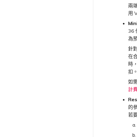
概述
兩
聯繫支援
用 
支援請求入口網站
Mi
瞭解支援請求
36
升級支援案件
為
傳送意見回饋
針對
網路維護
在
歐盟數位服務法
時
扣
如
計
Re
的
若