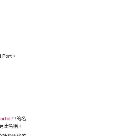
Port。
ortal
中的名
變更此名稱。
用於計費用途的