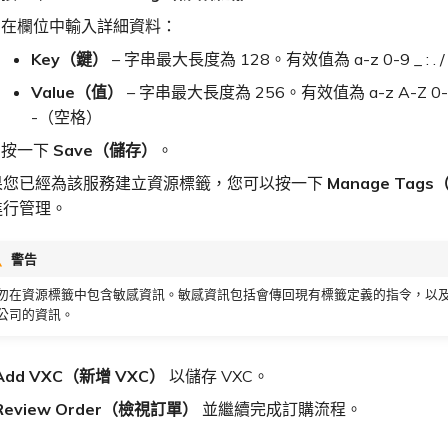
在欄位中輸入詳細資料：
Key（鍵）
– 字串最大長度為 128。有效值為 a-z 0-9 _ : . / \
Value（值）
– 字串最大長度為 256。有效值為 a-z A-Z 0-9 _ :
-（空格）
按一下
Save（儲存）
。
果您已經為該服務建立資源標籤，您可以按一下
Manage Tag
進行管理。
警告
勿在資源標籤中包含敏感資訊。敏感資訊包括會傳回現有標籤定義的指令，以
公司的資訊。
Add VXC（新增 VXC）
以儲存 VXC。
Review Order（檢視訂單）
並繼續完成訂購流程。