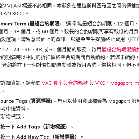
端的 VLAN 標籤不必相同。本範例在達拉斯與西雅圖之間的傳輸
VLAN 3000。
nimum Term (最短合約期限)
– 選擇 無最短合約期限、12 個月、
 個月、48 個月，或 60 個月。較長的合約期限可享有較低的月
預設選項。請留意畫面上的資訊，以避免產生提前終止費用（ET
 12、24、36、48 或 60 個月期的服務，啟用
最短合約期限續
合約期滿時以相同的折扣價格與合約期間自動續約。若您未續約
， 合約將在下一個計費期間自動轉為按月合約，價格相同，但不
。
需詳細資訊，請參閱
VXC 費率與合約條款
與
VXC、Megaport Int
費
。
source Tags (資源標籤)
– 您可以使用資源標籤為 Megaport 
參考中繼資料。
要新增標籤：
按一下
Add Tags（新增標籤）
。
按一下
Add New Tag（新增標籤）
。