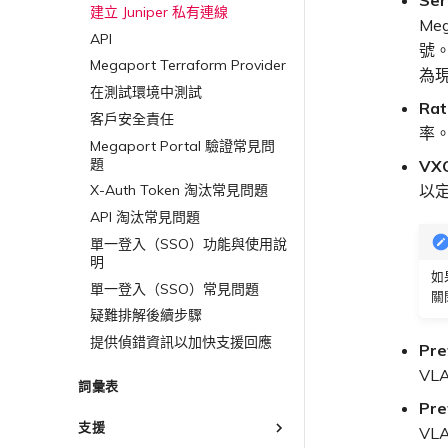
Megaport Terraform Provider
IX BGP 工作階段中斷
設定 Palo Alto Networks
建立 Juniper 私有連線
ExpressRoute 線路容量不足
終止 MVE
使用 API 建立 MCR VXC
常見問題
Me
終止 MVE
高可用性
API
從 MCR 建立至 Azure 的 VXC
Megaport Terraform Provider
號。
學習資料與資源
Megaport Terraform Provider
從 MVE 建立至 AWS 的 VXC
為
在測試環境中測試
從 MVE 建立至 Azure 的 VXC
Ra
客戶安全責任
從 MVE 建立至 Google 的 VXC
率
Megaport Portal 驗證常見問
變更 IX 設定
題
VX
遷移 VXC 和 IX
以
X-Auth Token 淘汰常見問題
關閉 VXC 和 IX
API 淘汰常見問題
監控服務狀態
單一登入（SSO）功能與使用說
設定 OpenMetrics 服務監控
明
如
Azure 服務金鑰 API 回應欄位
單一登入（SSO）常見問題
關
疑難排解後續步驟
提供偵錯資訊以加快支援回應
Pr
VL
詞彙表
Pr
支援
VL