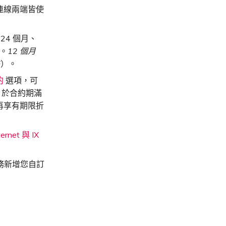
連線兩端皆使
24 個月、
費。
12 個月
F）。
約
選項，可
，於合約期滿
再享有期限折
ernet 與 IX
服務新增您自訂