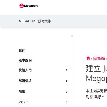
MEGAPORT 技術文件
◀
歡迎
home
/
疑難排解
版本說明
建立 J
快速入門
Mega
Megaport 簡介
部署情境
快速開始
常見連線情境
設定 Megaport 帳戶
本主題說明如何在
加密
常見多雲連線情境
對點連線。
Megaport Portal 儀表板
概述
Megaport 服務加密指南
使用 Megaport 解決方案實現
PORT
瞭解服務頁面
建立帳戶
MPLS 網路現代化
MACsec