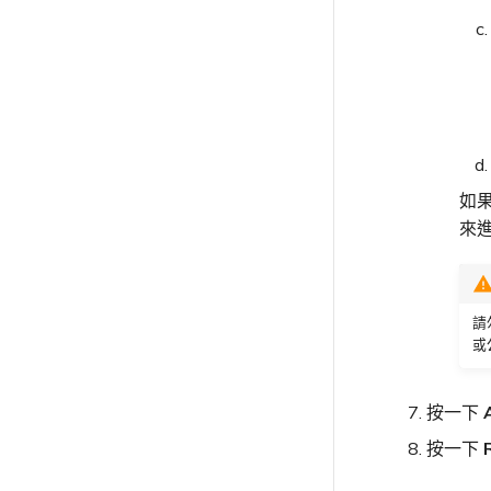
如
來
請
或
按一下
按一下