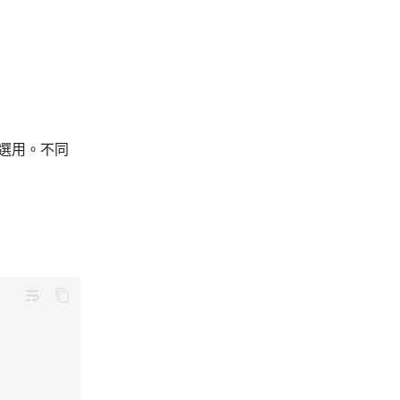
為選用。不同
wrap_text