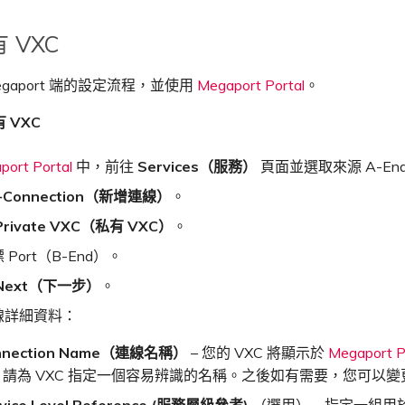
 VXC
egaport 端的設定流程，並使用
Megaport Portal
。
 VXC
port Portal
中，前往
Services（服務）
頁面並選取來源 A-End 
+Connection（新增連線）
。
Private VXC（私有 VXC）
。
Port（B-End）。
Next（下一步）
。
線詳細資料：
nnection Name（連線名稱）
– 您的 VXC 將顯示於
Megaport P
。請為 VXC 指定一個容易辨識的名稱。之後如有需要，您可以
vice Level Reference (服務層級參考)
（選用） – 指定一組