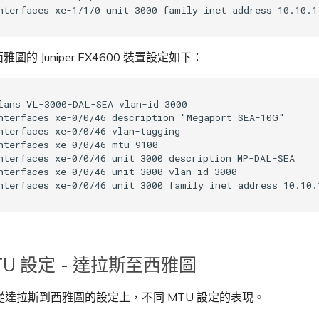
圖的 Juniper EX4600 裝置設定如下：
lans VL-3000-DAL-SEA vlan-id 3000  

nterfaces xe-0/0/46 description "Megaport SEA-10G"  

nterfaces xe-0/0/46 vlan-tagging  

nterfaces xe-0/0/46 mtu 9100  

nterfaces xe-0/0/46 unit 3000 description MP-DAL-SEA  

nterfaces xe-0/0/46 unit 3000 vlan-id 3000  

TU 設定 - 達拉斯至西雅圖
從達拉斯到西雅圖的設定上，不同 MTU 設定的表現。