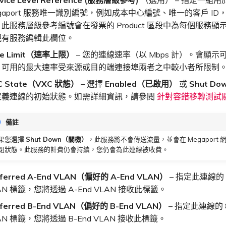
gaport 服務唯一識別編號，例如成本中心編號、唯一的客戶 ID
此服務層級參考編號會在發票的 Product 區段中為每個服務顯
現有服務編輯此欄位。
te Limit（速率上限）
– 您的連線速率（以 Mbps 計）。會顯
。可用的最大速率受來源或目的端連接埠兩者之中較小者所限制
C State（VXC 狀態）
– 選擇
Enabled（已啟用）
或
Shut D
定義連線的初始狀態。如需詳細資訊，請參閱
針對容錯移轉測試關
備註
果您選擇
Shut Down（關機）
，此服務將不會傳送流量，並會在 Megaport
閉狀態。此服務的計費仍會持續，您仍會為此連線被收費。
eferred A-End VLAN（偏好的 A-End VLAN）
– 指定此連線的 8
AN 標籤，您將透過 A-End VLAN 接收此標籤。
eferred B-End VLAN（偏好的 B-End VLAN）
– 指定此連線的 8
AN 標籤，您將透過 B-End VLAN 接收此標籤。