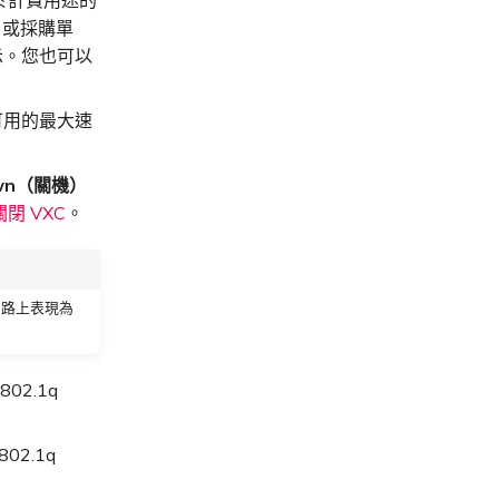
，或採購單
示。您也可以
示可用的最大速
。
own（關機）
閉 VXC
。
 網路上表現為
02.1q
02.1q