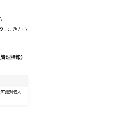
 -
 . @ / + \
s（管理標籤）
及可識別個人