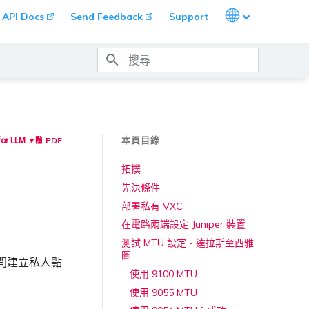
Languages
API Docs
Send Feedback
Support
打字進行搜尋
本頁目錄
PDF
for LLM ▼
拓撲
先決條件
部署私有 VXC
在電路兩端設定 Juniper 裝置
測試 MTU 設定 - 達拉斯至西雅
圖
裝置之間建立私人點
使用 9100 MTU
使用 9055 MTU