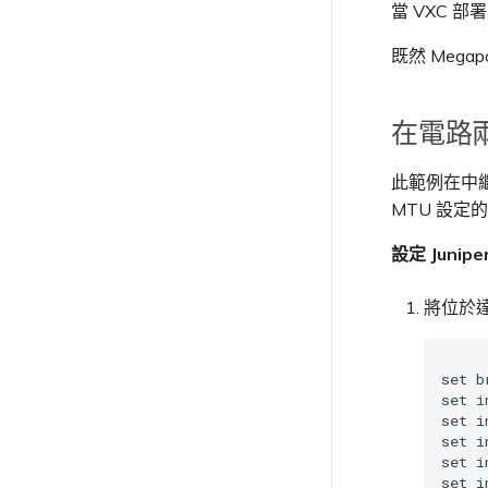
當 VXC 部署
既然 Mega
在電路兩端
此範例在中繼
MTU 設定
設定 Junipe
將位於達
set b
set i
set i
set i
set i
set i