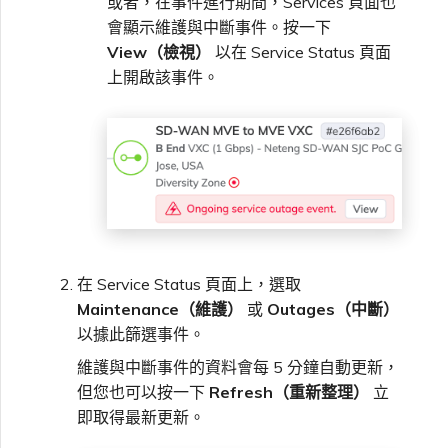
或者，在事件進行期間，Services 頁面也
VXC、Megaport Internet 和
限制與配額
OVHcloud
會顯示維護與中斷事件。按一下
IX 計費
MCR 私有雲端互聯
SAP HANA Enterprise
Cisco
View（檢視）
以在 Service Status 頁面
在測試環境中測試
建立 MCR
Cloud
上開啟該事件。
Salesforce Express
客戶註冊與入駐
終止 MCR
Connect
Fortinet FortiGate
客戶安全責任
使用 API 建立 MCR VXC
SAP
Megaport Portal 驗證常見
Juniper
從 MCR 建立至 Azure 的
問題
VXC
VMware Cloud
Palo Alto Networks
X-Auth Token 淘汰常見問題
從 MVE 建立至 AWS 的 VXC
在 Service Status 頁面上，選取
Maintenance（維護）
或
Outages（中斷）
Wasabi
Peplink FusionHub
API 淘汰常見問題
以據此篩選事件。
從 MVE 建立至 Azure 的
VXC
維護與中斷事件的資料會每 5 分鐘自動更新，
Versa SD-WAN
但您也可以按一下
Refresh（重新整理）
立
單一登入（SSO）功能與使
即取得最新更新。
用說明
從 MVE 建立至 Google 的
VXC