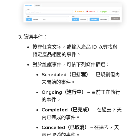
VMware SD-WAN
單一登入（SSO）常見問題
變更 IX 設定
使用 MVE 主控台
疑難排解後續步驟
遷移 VXC 和 IX
篩選事件：
MVE 常見問題
搜尋任意文字，或輸入產品 ID 以尋找與
提供偵錯資訊以加快支援回應
特定產品相關的事件。
關閉 VXC 和 IX
對於維護事件，可依下列條件篩選：
Scheduled（已排程）
– 已規劃但尚
監控服務狀態
未開始的事件。
Ongoing（進行中）
– 目前正在執行
設定 OpenMetrics 服務監控
的事件。
Completed（已完成）
– 在過去 7 天
Azure 服務金鑰 API 回應欄
內已完成的事件。
位
Cancelled（已取消）
– 在過去 7 天
內已取消的事件。