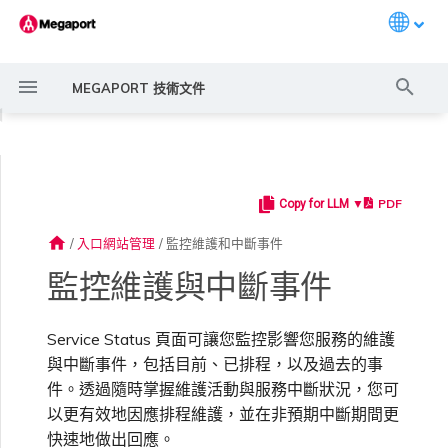
Languag
打
MEGAPORT 技術文件
字
◀
進
行
PDF
Copy for LLM ▼
Megaport 簡介
常見連線情境
Megaport 服務加密指南
建立 Port
概述
概述
概述
概述
概述
概述
Megaport Marketplace 概
監控 Port、VXC、
服務費用估算
概述
概述
概述
概述
概述
概述
建立 LAG
11:11 Systems
概述
概述
路由過濾
6WIND 概述
Anapaya 概述
Aruba SD-WAN 概述
Aviatrix Secure Edge 概述
Check Point CloudGuard 概
Cisco MVE 概述
Fortinet FortiGate 概述
Juniper MVE 概述
VM-Series Firewall
Peplink FusionHub 概述
Versa SD-WAN 概述
VMware SD-WAN 概述
IX 需求
編輯 IX
MegaIX 功能概述
啟用 Port
Port 或 VXC 中斷或不穩定
MCR 中斷或無法使用
MVE 中斷或無法使用
IX 連線
雲端服務供應商互聯位址空間
搜
述
Megaport Internet 和 IX
述
home
/
入口網站管理
/
監控維護和中斷事件
尋
快速開始
常見多雲連線情境
MACsec
訂購交叉連接
建立私有 VXC
路由指南
Port
MCR 進階 VLAN 與路由功能
MVE 部署情境
備援
Port 定價與合約條款
啟用計費市場
建立 API 金鑰
快速開始
啟用
聯繫支援
建立帳戶
將 Port 新增至 LAG
3DS Outscale
3DS Outscale MCR 連線
Aruba SD-WAN
路由通告
6WIND 授權網路功能
規劃部署
規劃部署
規劃部署
規劃部署
規劃部署
規劃部署
規劃部署
規劃部署
規劃部署
加入 IX
變更合約 IX 的速率
MegaIX Looking Glass（路
訂購時的錯誤
Port 延遲
MCR 路由
MVE 網際網路連線
IX BGP 路由
ExpressRoute 線路容量不足
Prisma SD-WAN
監控維護與中斷事件
建立個人檔案
監控 MCR
規劃部署
由診斷）
設定 Megaport 帳戶
使用 Megaport 解決方案實
IPsec
訂購本地迴路
遷移 VXC
Port
MCR 備援
MVE 位置
設定 IX
VXC 定價與合約條款
指派財務角色
管理使用者
建立 Megaport Terraform
支援請求入口網站
強制多重身分驗證
阿里雲專線接入
阿里雲 MCR 連線
路由彙總
規劃部署
建立 MVE
建立 MVE
建立 MVE
建立 MVE
建立 MVE
建立 MVE
建立 MVE
建立 MVE
建立 MVE
AMS-IX 連線
遷移 IX
容量錯誤
Port 或 VXC 封包遺失
MCR BGP 工作階段中斷
SD-WAN 管理連線
IX BGP 工作階段中斷
Service Status 頁面可讓您監控影響您服務的維護
MCR
Port 與 VXC
Aviatrix
現 MPLS 網路現代化
申請連線
監控 MVE
Provider 設定檔
建立 MVE
IX 遙測
與中斷事件，包括目前、已排程，以及過去的事
件。透過隨時掌握維護活動與服務中斷狀況，您可
雲端原生 VPN 加密
Port 備援
設定服務金鑰
MCR
建立 MCR
MVE 備援
Megaport Internet 定價與合
更新帳單資訊
建立 Port
瞭解支援請求
設定單一登入
AWS Direct Connect
AWS Direct Connect
設定 BGP 進階設定
建立 MVE
建立 VXC
建立 VXC
建立 VXC
建立 VXC
建立 VXC
建立 VXC
France-IX 連線
關閉 IX
吞吐量與效能
其他 MCR 問題
Megaport Portal 儀表板
管理 IX
建立 VXC
建立 VXC
建立 VXC
MVE
MCR
Cisco SD-WAN
以更有效地因應排程維護，並在非預期中斷期間更
以服務供應商身分使用
Marketplace 通知
監控服務狀態
約條款
使用 Megaport Terraform
建立 VXC
BGP 社群
快速地做出回應。
Megaport API 管理連線
Provider 建立和管理服務