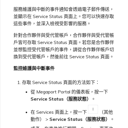
高速跨雲加密
鏈路聚合群組（LAG）
使用服務金鑰建立連線
MVE
建立 MCR VXC
vNIC 連線類型
信用卡付款
建立服務金鑰
升級支援案件
邀請使用者加入帳戶
建立 VXC
連線 MVE
連線 MVE
連線 MVE
連線 MVE
連線 MVE
連線 MVE
終止 IX
VXC 連線
瞭解服務頁面
Azure ExpressRoute
Azure MCR 連線
連線 MVE
連線 MVE
連線 MVE
IX 工具與功能
MVE
Fortinet FortiGate
服務維護與中斷的事件通知會透過電子郵件傳送，
Marketplace 常見問題
檢視工作階段事件日誌
IX 定價與合約條款
連線 MVE
都會區 ID
並顯示在 Service Status 頁面上。您可以快速存取
Megaport 全球網狀 WAN
使用 Megaport 資源進行
Terraform 狀態管理
設定 Q-in-Q
終止 Megaport Internet 連
設定 MCR
Megaport 網路中的 SSE 與
瞭解 Megaport 帳單
建立 VXC
傳送意見回饋
提供技術支援聯絡方式
連線 MVE
終止 MVE
終止 MVE
終止 MVE
終止 MVE
終止 MVE
終止 MVE
這些事件，並深入檢視受影響的服務。
連線至 Latitude.sh
終止 Port
DigitalOcean MCR 連線
終止 MVE
將 MPLS 與 SDCI 整合
終止 MVE
Cisco Webex
IX
Palo Alto Networks
線
SASE
MCR 定價與合約條款
終止 MVE
Megaport 上雲即服務
針對合作夥伴與受代管帳戶，合作夥伴與受代管帳
匯入現有生產服務
變更合約 VXC 的速率
使用封包過濾
客戶現場服務
變更 VXC 設定
網路維護
設定財務資訊
終止 MVE
基於 FGSP 設定 Fortinet 防
瞭解位置資訊
Google MCR 連線
終止 MVE
戶皆可存取 Service Status 頁面。若您是合作夥伴
Cloudflare
雲端
Versa SD-WAN
6WIND
MVE 定價與合約條款
火牆高可用性
並想監控受代管帳戶的事件，請從合作夥伴帳戶切
換到受代管帳戶，然後前往 Service Status 頁面。
使用 Terraform MCP
關閉 VXC 以進行容錯移轉測
在 MCR 中使用 IPsec
下載帳單
建立至 AWS 的 VXC
歐盟數位服務法
更新公司資訊
位置 ID
IBM Cloud Direct Link MCR
Google Cloud
Megaport Internet
VMware SD-WAN
Server（公開測試版）
試
Anapaya
連線
監控維護與中斷事件
MCR 路由管理
Port 計費
建立至 Azure 的 VXC
重設密碼
服務佈建方式
IBM Cloud Direct Link
存取 Service Status 頁面的方法如下：
建立 Juniper 私有連線
Megaport Terraform
終止 VXC
Oracle MCR 連線
Aruba SD-WAN
Provider 常見問題
從 Megaport Portal 的儀表板，按一下
MCR 計費
建立至 Google Cloud 的
登入 Megaport Portal
合作夥伴代管帳戶
MCR Looking Glass（路由診
Latitude.sh
Service Status（服務狀態）
。
API
VXC
斷）
OVHcloud MCR 連線
Aviatrix
Megaport Terraform
在 Services 頁面上，按一下
（其他
Provider 學習資料與資源
MVE 計費
技術規格
Oracle Cloud Infrastructure
動作） >
Service Status（服務狀態）
。
Megaport Terraform
建立 Megaport Internet 連
MCR 的 NAT 運作原理
Salesforce MCR 連線
Check Point CloudGuard
Provider
線