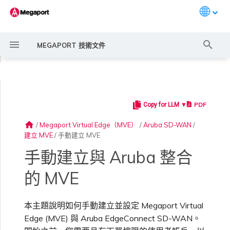
Languag
打
MEGAPORT 技術文件
字
◀
進
行
PDF
Copy for LLM ▼
Megaport 簡介
常見連線情境
Megaport 服務加密指南
建立 Port
概述
概述
概述
概述
6WIND 概述
Anapaya 概述
Aviatrix Secure Edge 概述
Check Point CloudGuard 概
Cisco MVE 概述
Fortinet FortiGate 概述
Juniper MVE 概述
VM-Series Firewall
Peplink FusionHub 概述
Versa SD-WAN 概述
VMware SD-WAN 概述
概述
Megaport Marketplace 概
監控 Port、VXC、
Megaport Portal 使用者與
服務費用估算
概述
概述
概述
概述
概述
基本步驟
概述
建立 LAG
11:11 Systems
概述
概述
路由過濾
建立 MVE 概述
使用 Juniper SSR 建立 MVE
Palo Alto Networks VM-
Palo Alto Networks Prisma
IX 需求
編輯 IX
MegaIX 功能概述
啟用 Port
Port 或 VXC 中斷或不穩定
MCR 中斷或無法使用
MVE 中斷或無法使用
IX 連線
雲端服務供應商互聯位址空間
搜
述
述
Megaport Internet 和 IX
管理員設定
Series Firewall MVE 概述
MVE 概述
home
/
Megaport Virtual Edge（MVE）
/
Aruba SD-WAN
/
尋
建立 MVE
/
手動建立 MVE
快速開始
常見多雲連線情境
MACsec
訂購交叉連接
建立私有 VXC
路由指南
Port
MCR 進階 VLAN 與路由功能
6WIND 授權網路功能
規劃部署
規劃部署
規劃部署
規劃部署
規劃部署
規劃部署
規劃部署
規劃部署
備援
Port 定價與合約條款
啟用計費市場
建立 API 金鑰
快速開始
啟用
聯繫支援
授權
建立帳戶
將 Port 新增至 LAG
3DS Outscale
3DS Outscale MCR 連線
Aruba SD-WAN
路由通告
建立路由型 MVE
加入 IX
變更合約 IX 的速率
MegaIX Looking Glass（路
訂購時的錯誤
Port 延遲
MCR 路由
MVE 網際網路連線
IX BGP 路由
ExpressRoute 線路容量不足
Prisma SD-WAN
規劃部署
建立個人檔案
監控 MCR
管理個人檔案
規劃部署
規劃部署
由診斷）
手動建立與 Aruba 整合
設定 Megaport 帳戶
使用 Megaport 解決方案實
IPsec
訂購本地迴路
遷移 VXC
Port
MCR 備援
規劃部署
建立 MVE
建立 MVE
建立 MVE
建立 MVE
建立 MVE
建立 MVE
建立 MVE
建立 MVE
設定 IX
VXC 定價與合約條款
指派財務角色
管理使用者
建立 Megaport Terraform
支援請求入口網站
在 Megaport Portal 中建
強制多重身分驗證
阿里雲專線接入
阿里雲 MCR 連線
路由彙總
建立 SD-WAN MVE
AMS-IX 連線
遷移 IX
容量錯誤
Port 或 VXC 封包遺失
MCR BGP 工作階段中斷
SD-WAN 管理連線
IX BGP 工作階段中斷
的 MVE
MCR
Port 與 VXC
Aviatrix
現 MPLS 網路現代化
建立 MVE
申請連線
監控 MVE
設定電子郵件通知
Provider 設定檔
立 MVE
建立 VM-Series MVE
建立 Prisma MVE
IX 遙測
本主題說明如何手動建立並設定 Megaport Virtual
雲端原生 VPN 加密
Port 備援
設定服務金鑰
MCR
建立 MCR
建立 MVE
建立 VXC
建立 VXC
建立 VXC
建立 VXC
建立 VXC
建立 VXC
Megaport Internet 定價與合
更新帳單資訊
建立 Port
瞭解支援請求
設定單一登入
AWS Direct Connect
AWS Direct Connect
設定 BGP 進階設定
使用 Cisco Meraki 建立 MVE
France-IX 連線
關閉 IX
吞吐量與效能
其他 MCR 問題
Megaport Portal 儀表板
建立 VXC
建立 VXC
管理 IX
MVE
MCR
Cisco SD-WAN
以服務供應商身分使用
建立 VXC
Marketplace 通知
監控服務狀態
更新公司資訊
約條款
使用 Megaport Terraform
檢視 MVE
建立 VXC
建立 VXC
BGP 社群
Edge (MVE) 與 Aruba EdgeConnect SD-WAN。
Megaport API 管理連線
Provider 建立和管理服務