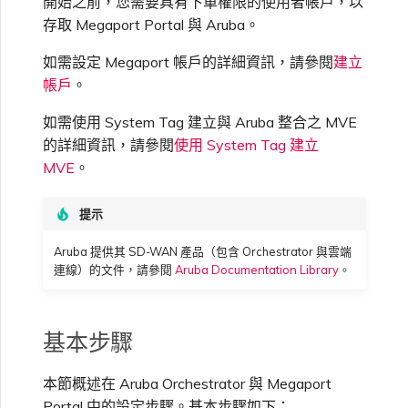
開始之前，您需要具有下單權限的使用者帳戶，以
高速跨雲加密
鏈路聚合群組（LAG）
使用服務金鑰建立連線
MVE
建立 MCR VXC
建立 VXC
連線 MVE
連線 MVE
連線 MVE
連線 MVE
連線 MVE
連線 MVE
信用卡付款
建立服務金鑰
升級支援案件
邀請使用者加入帳戶
使用 Cisco Secure Firewall
終止 IX
VXC 連線
瞭解服務頁面
連線 MVE
連線 MVE
Azure ExpressRoute
Azure MCR 連線
IX 工具與功能
MVE
Fortinet FortiGate
存取 Megaport Portal 與 Aruba。
在 Orchestrator 中檢視
連線 MVE
Marketplace 常見問題
檢視工作階段事件日誌
管理最短合約期續約
IX 定價與合約條款
Threat Defense Virtual 建立
連線 MVE
連線 MVE
都會區 ID
Megaport 全球網狀 WAN
使用 Megaport 資源進行
MVE
如需設定 Megaport 帳戶的詳細資訊，請參閱
建立
Terraform 狀態管理
設定 Q-in-Q
終止 Megaport Internet 連
設定 MCR
連線 MVE
終止 MVE
終止 MVE
終止 MVE
終止 MVE
終止 MVE
終止 MVE
瞭解 Megaport 帳單
建立 VXC
傳送意見回饋
提供技術支援聯絡方式
連線至 Latitude.sh
終止 Port
將 MPLS 與 SDCI 整合
終止 MVE
DigitalOcean MCR 連線
Cisco Webex
IX
Palo Alto Networks
帳戶
。
在 Megaport Portal 中檢
線
終止 MVE
管理 Megaport
MCR 定價與合約條款
終止 MVE
終止 MVE
視
Megaport 上雲即服務
Marketplace 個人檔案
如需使用 System Tag 建立與 Aruba 整合之 MVE
匯入現有生產服務
變更合約 VXC 的速率
使用封包過濾
終止 MVE
基於 FGSP 設定 Fortinet 防
客戶現場服務
變更 VXC 設定
網路維護
設定財務資訊
瞭解位置資訊
終止 MVE
Google MCR 連線
Cloudflare
的詳細資訊，請參閱
使用 System Tag 建立
雲端
Versa SD-WAN
火牆高可用性
MVE 定價與合約條款
設定 Palo Alto Networks 高
更新 Megaport Internet
MVE
。
新增和修改使用者
可用性
連線
使用 Terraform MCP
關閉 VXC 以進行容錯移轉測
在 MCR 中使用 IPsec
下載帳單
建立至 AWS 的 VXC
歐盟數位服務法
更新公司資訊
位置 ID
IBM Cloud Direct Link MCR
Google Cloud
Megaport Internet
VMware SD-WAN
Server（公開測試版）
試
連線
提示
管理使用者角色
核准並升級 MVE 的 EC-V
MCR 路由管理
Port 計費
建立至 Azure 的 VXC
重設密碼
服務佈建方式
Aruba 提供其 SD-WAN 產品（包含 Orchestrator 與雲端
IBM Cloud Direct Link
建立 Juniper 私有連線
Megaport Terraform
設備
終止 VXC
Oracle MCR 連線
連線）的文件，請參閱
Aruba Documentation Library
。
Provider 常見問題
管理安全設定
MCR 計費
建立至 Google Cloud 的
登入 Megaport Portal
合作夥伴代管帳戶
MCR Looking Glass（路由診
Latitude.sh
API
後續步驟
VXC
斷）
OVHcloud MCR 連線
基本步驟
Megaport Terraform
檢視作業日誌
Provider 學習資料與資源
MVE 計費
技術規格
Oracle Cloud Infrastructure
Megaport Terraform
本節概述在 Aruba Orchestrator 與 Megaport
建立 Megaport Internet 連
MCR 的 NAT 運作原理
Salesforce MCR 連線
Provider
監控維護和中斷事件
線
Portal 中的設定步驟。基本步驟如下：