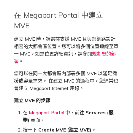
單一登入（SSO）常見問題
在 Megaport Portal 中建立
變更 IX 設定
MVE
疑難排解後續步驟
遷移 VXC 和 IX
建立 MVE 時，請選擇支援 MVE 且與您網路設計
相容的大都會區位置。您可以將多個位置連線至單
提供偵錯資訊以加快支援回應
一 MVE。如需位置詳細資訊，請參閱
規劃您的部
關閉 VXC 和 IX
署
。
您可以在同一大都會區內部署多個 MVE 以滿足備
監控服務狀態
援或容量需求。 在建立 MVE 的過程中，您通常也
會建立 Megaport Internet 連線。
設定 OpenMetrics 服務監控
建立 MVE 的步驟
Azure 服務金鑰 API 回應欄
在
Megaport Portal
中，前往
Services (服
位
務)
頁面。
按一下
Create MVE (建立 MVE)
。