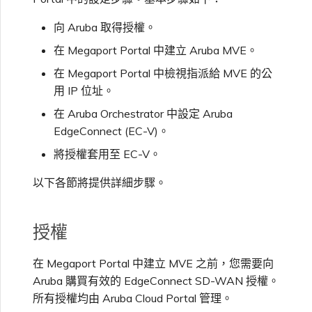
VXC、Megaport Internet 和
限制與配額
OVHcloud
IX 計費
向 Aruba 取得授權。
MCR 私有雲端互聯
SAP HANA Enterprise
在測試環境中測試
鎖定 Megaport 服務
建立 MCR
Cloud
在 Megaport Portal 中建立 Aruba MVE。
Salesforce Express
客戶註冊與入駐
終止 MCR
在 Megaport Portal 中檢視指派給 MVE 的公
Connect
客戶安全責任
Megaport 授權書
使用 API 建立 MCR VXC
用 IP 位址。
在 Aruba Orchestrator 中設定 Aruba
SAP
Megaport Portal 驗證常見
從 MCR 建立至 Azure 的
EdgeConnect (EC-V)。
問題
VXC
將授權套用至 EC-V。
VMware Cloud
以下各節將提供詳細步驟。
X-Auth Token 淘汰常見問題
從 MVE 建立至 AWS 的 VXC
Wasabi
授權
API 淘汰常見問題
從 MVE 建立至 Azure 的
VXC
在 Megaport Portal 中建立 MVE 之前，您需要向
單一登入（SSO）功能與使
Aruba 購買有效的 EdgeConnect SD-WAN 授權。
用說明
從 MVE 建立至 Google 的
所有授權均由 Aruba Cloud Portal 管理。
VXC