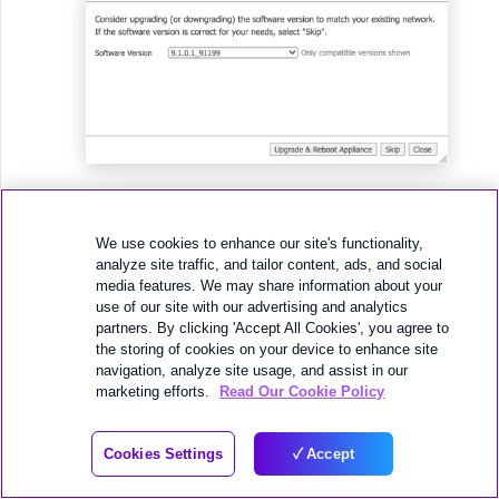
從下拉清單選擇與您的 Orchestrator 版本相容
的 9.x 軟體版本。
We use cookies to enhance our site's functionality,
analyze site traffic, and tailor content, ads, and social
按一下
Upgrade & Reboot Appliance (升級
media features. We may share information about your
並重新啟動設備)
。
use of our site with our advertising and analytics
partners. By clicking 'Accept All Cookies', you agree to
升級與重新啟動程序約需 5 到 10 分鐘。
the storing of cookies on your device to enhance site
升級完成後，按一下
Close (關閉)
。
navigation, analyze site usage, and assist in our
marketing efforts.
Read Our Cookie Policy
在 Discovered Devices 畫面按一下
Refresh
Discovery Information (重新整理探索資訊)
Cookies Settings
Accept
以驗證新的軟體版本。