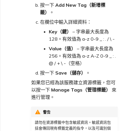
按一下
Add New Tag（新增標
籤）
。
在欄位中輸入詳細資料：
Key（鍵）
– 字串最大長度為
128。有效值為 a-z 0-9 _ : . / \ -
Value（值）
– 字串最大長度為
256。有效值為 a-z A-Z 0-9 _ : .
@ / + \ -（空格）
按一下
Save（儲存）
。
如果您已經為該服務建立資源標籤，您可
以按一下
Manage Tags（管理標籤）
來
進行管理。
警告
請勿在資源標籤中包含敏感資訊。敏感資訊包
括會傳回現有標籤定義的指令，以及可識別個