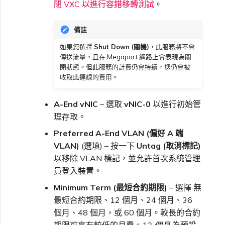
閉 VXC 以進行容錯移轉測試
。
備註
如果您選擇
Shut Down (關機)
，此服務將不會
傳送流量，且在 Megaport 網路上會表現為關
閉狀態。但此服務的計費仍會持續，您仍會被
收取此連線的費用。
A-End vNIC
– 選取
vNIC-0
以進行初始管
理存取。
Preferred A-End VLAN (偏好 A 端
VLAN)
(選填) – 按一下
Untag (取消標記)
以移除 VLAN 標記，並允許首次系統管理
員登入裝置。
Minimum Term (最短合約期限)
– 選擇 無
最短合約期限、12 個月、24 個月、36
個月、48 個月，或 60 個月。較長的合約