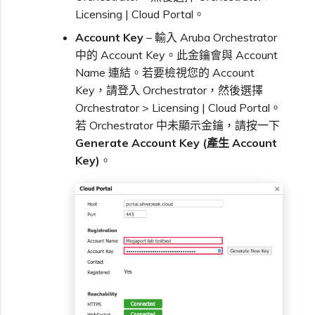
Licensing | Cloud Portal。
Account Key
– 輸入 Aruba Orchestrator
中的 Account Key。此金鑰會與 Account
Name 連結。若要檢視您的 Account
Key，請登入 Orchestrator，然後選擇
Orchestrator > Licensing | Cloud Portal。
若 Orchestrator 中未顯示金鑰，請按一下
Generate Account Key (產生 Account
Key)
。