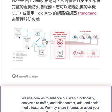
NGFW 的 overlay 搭配時，即可快速且安全地部署
VXC、Megaport Internet 和
限制與配額
OVHcloud
完整的虛擬防火牆服務。您可以透過設備的本機
IX 計費
MCR 私有雲端互聯
SAP HANA Enterprise
GUI，或使用 Palo Alto 的網路協調器
Panorama
在測試環境中測試
鎖定 Megaport 服務
建立 MCR
Cloud
來管理該防火牆
Salesforce Express
客戶註冊與入駐
終止 MCR
Connect
客戶安全責任
Megaport 授權書
使用 API 建立 MCR VXC
SAP
Megaport Portal 驗證常見
從 MCR 建立至 Azure 的
問題
VXC
VMware Cloud
X-Auth Token 淘汰常見問題
從 MVE 建立至 AWS 的 VXC
4 months ago
Wasabi
API 淘汰常見問題
從 MVE 建立至 Azure 的
VXC
此頁面是否對您有幫助？
We use cookies to enhance our site's functionality,
單一登入（SSO）功能與使
analyze site traffic, and tailor content, ads, and social
用說明
從 MVE 建立至 Google 的
media features. We may share information about your
VXC