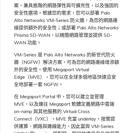
高速跨雲加密
鏈路聚合群組（LAG）
使用服務金鑰建立連線
MVE
建立 MCR VXC
建立 VXC
連線 MVE
連線 MVE
連線 MVE
連線 MVE
連線 MVE
連線 MVE
信用卡付款
建立服務金鑰
升級支援案件
邀請使用者加入帳戶
使用 Cisco Secure Firewall
終止 IX
VXC 連線
案，兼具進階的網路彈性與可擴充性，以及強固的
瞭解服務頁面
連線 MVE
連線 MVE
連線 MVE
Azure ExpressRoute
Azure MCR 連線
IX 工具與功能
MVE
Fortinet FortiGate
連線 MVE
連線 MVE
Marketplace 常見問題
檢視工作階段事件日誌
管理最短合約期續約
IX 定價與合約條款
Threat Defense Virtual 建立
都會區 ID
安全性選項。根據您的需求，您可以部署 Palo
Megaport 全球網狀 WAN
使用 Megaport 資源進行
MVE
Alto Networks VM-Series 防火牆，為您的網路邊
Terraform 狀態管理
設定 Q-in-Q
終止 Megaport Internet 連
設定 MCR
連線 MVE
終止 MVE
終止 MVE
終止 MVE
終止 MVE
終止 MVE
終止 MVE
瞭解 Megaport 帳單
建立 VXC
傳送意見回饋
提供技術支援聯絡方式
連線至 Latitude.sh
終止 Port
終止 MVE
將 MPLS 與 SDCI 整合
終止 MVE
DigitalOcean MCR 連線
Cisco Webex
IX
Palo Alto Networks
緣提供額外的安全性；或部署 Palo Alto Networks
線
終止 MVE
終止 MVE
管理 Megaport
MCR 定價與合約條款
Prisma SD-WAN，以精簡網路管理並提供 SD-
Megaport 上雲即服務
Marketplace 個人檔案
WAN 功能。
匯入現有生產服務
變更合約 VXC 的速率
使用封包過濾
終止 MVE
基於 FGSP 設定 Fortinet 防
客戶現場服務
變更 VXC 設定
網路維護
設定財務資訊
瞭解位置資訊
終止 MVE
Google MCR 連線
Cloudflare
雲端
Versa SD-WAN
火牆高可用性
MVE 定價與合約條款
VM-Series 是 Palo Alto Networks 的新世代防火
新增和修改使用者
使用 Terraform MCP
關閉 VXC 以進行容錯移轉測
在 MCR 中使用 IPsec
下載帳單
建立至 AWS 的 VXC
歐盟數位服務法
更新公司資訊
牆（NGFW）解決方案，可為您的網路邊緣增添額
位置 ID
IBM Cloud Direct Link MCR
Google Cloud
Megaport Internet
VMware SD-WAN
Server（公開測試版）
試
連線
外的安全性。使用 Megaport Virtual
管理使用者角色
Edge（MVE），您可以在全球多個地區快速且安
MCR 路由管理
Port 計費
建立至 Azure 的 VXC
重設密碼
服務佈建方式
IBM Cloud Direct Link
全地部署一套 NGFW。
建立 Juniper 私有連線
Megaport Terraform
終止 VXC
Oracle MCR 連線
Provider 常見問題
管理安全設定
在 Megaport Portal 中，您可以建立並管理
MCR 計費
建立至 Google Cloud 的
登入 Megaport Portal
合作夥伴代管帳戶
MCR Looking Glass（路由診
Latitude.sh
MVE，以及連往 Megaport 軟體定義網路中雲端
API
VXC
斷）
OVHcloud MCR 連線
on-ramp 與其他服務的 Virtual Cross
Megaport Terraform
檢視作業日誌
Provider 學習資料與資源
Connect（VXC）。MVE 充當 underlay，按需提
MVE 計費
技術規格
Oracle Cloud Infrastructure
Megaport Terraform
建立 Megaport Internet 連
MCR 的 NAT 運作原理
Salesforce MCR 連線
供運算、網路與連線能力，因此當與 VM-Series
Provider
監控維護和中斷事件
線