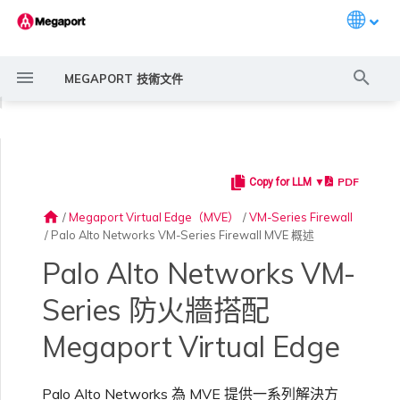
Languag
打
MEGAPORT 技術文件
字
◀
進
行
PDF
Copy for LLM ▼
Megaport 簡介
常見連線情境
Megaport 服務加密指南
建立 Port
概述
概述
概述
概述
6WIND 概述
Anapaya 概述
Aruba SD-WAN 概述
Aviatrix Secure Edge 概述
Check Point CloudGuard 概
Cisco MVE 概述
Fortinet FortiGate 概述
Juniper MVE 概述
Palo Alto Networks Prisma
Peplink FusionHub 概述
Versa SD-WAN 概述
VMware SD-WAN 概述
概述
Megaport Marketplace 概
監控 Port、VXC、
Megaport Portal 使用者與
服務費用估算
概述
概述
概述
概述
概述
概述
建立 LAG
11:11 Systems
概述
概述
路由過濾
建立 MVE 概述
建立 MVE 概述
使用 Juniper SSR 建立 MVE
IX 需求
編輯 IX
MegaIX 功能概述
啟用 Port
Port 或 VXC 中斷或不穩定
MCR 中斷或無法使用
MVE 中斷或無法使用
IX 連線
雲端服務供應商互聯位址空間
搜
述
MVE 概述
述
Megaport Internet 和 IX
管理員設定
home
/
Megaport Virtual Edge（MVE）
/
VM-Series Firewall
尋
/
Palo Alto Networks VM-Series Firewall MVE 概述
快速開始
常見多雲連線情境
MACsec
訂購交叉連接
建立私有 VXC
路由指南
Port
MCR 進階 VLAN 與路由功能
6WIND 授權網路功能
規劃部署
規劃部署
規劃部署
規劃部署
規劃部署
規劃部署
規劃部署
規劃部署
規劃部署
備援
Port 定價與合約條款
啟用計費市場
建立 API 金鑰
快速開始
啟用
聯繫支援
建立帳戶
將 Port 新增至 LAG
3DS Outscale
3DS Outscale MCR 連線
Aruba SD-WAN
路由通告
使用系統標籤建立 MVE
建立路由型 MVE
加入 IX
變更合約 IX 的速率
MegaIX Looking Glass（路
訂購時的錯誤
Port 延遲
MCR 路由
MVE 網際網路連線
IX BGP 路由
ExpressRoute 線路容量不足
規劃部署
規劃部署
建立個人檔案
監控 MCR
管理個人檔案
由診斷）
Palo Alto Networks VM-
設定 Megaport 帳戶
使用 Megaport 解決方案實
IPsec
訂購本地迴路
遷移 VXC
Port
MCR 備援
規劃部署
建立 MVE
建立 MVE
建立 MVE
建立 MVE
建立 MVE
建立 MVE
建立 MVE
建立 MVE
建立 MVE
設定 IX
VXC 定價與合約條款
指派財務角色
管理使用者
建立 Megaport Terraform
支援請求入口網站
強制多重身分驗證
阿里雲專線接入
阿里雲 MCR 連線
路由彙總
手動建立 MVE
建立 SD-WAN MVE
AMS-IX 連線
遷移 IX
容量錯誤
Port 或 VXC 封包遺失
MCR BGP 工作階段中斷
SD-WAN 管理連線
IX BGP 工作階段中斷
Series 防火牆搭配
MCR
Port 與 VXC
Aviatrix
現 MPLS 網路現代化
建立 MVE
建立 Prisma MVE
申請連線
監控 MVE
設定電子郵件通知
Provider 設定檔
IX 遙測
Megaport Virtual Edge
雲端原生 VPN 加密
Port 備援
設定服務金鑰
MCR
建立 MCR
建立 MVE
建立 VXC
建立 VXC
建立 VXC
建立 VXC
建立 VXC
建立 VXC
Megaport Internet 定價與合
更新帳單資訊
建立 Port
瞭解支援請求
設定單一登入
AWS Direct Connect
AWS Direct Connect
設定 BGP 進階設定
使用 Cisco Meraki 建立 MVE
France-IX 連線
關閉 IX
吞吐量與效能
其他 MCR 問題
Megaport Portal 儀表板
建立 VXC
建立 VXC
建立 VXC
管理 IX
MVE
MCR
Cisco SD-WAN
以服務供應商身分使用
建立 VXC
建立 VXC
Marketplace 通知
監控服務狀態
更新公司資訊
約條款
使用 Megaport Terraform
BGP 社群
Palo Alto Networks 為 MVE 提供一系列解決方
Megaport API 管理連線
Provider 建立和管理服務