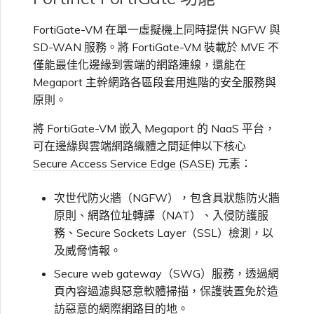
VXC、Megaport Internet 和
限制與配額
OVHcloud
IX 計費
MCR 私有雲端互聯
SAP HANA Enterprise
FortiGate-VM 在單一虛擬機上同時提供 NGFW 與
在測試環境中測試
鎖定 Megaport 服務
建立 MCR
Cloud
SD-WAN 服務。將 FortiGate-VM 裝載於 MVE 不
僅能最佳化邊緣到雲端的網路連線，還能在
Salesforce Express
客戶註冊與入駐
終止 MCR
Connect
Megaport 主幹網路各區段套用進階的安全服務與
客戶安全責任
Megaport 授權書
使用 API 建立 MCR VXC
原則。
SAP
將 FortiGate-VM 嵌入 Megaport 的 NaaS 平台，
Megaport Portal 驗證常見
從 MCR 建立至 Azure 的
問題
VXC
可在邊緣與雲端網路織體之間延伸以下核心
Secure Access Service Edge (SASE)
元素：
VMware Cloud
X-Auth Token 淘汰常見問題
從 MVE 建立至 AWS 的 VXC
次世代防火牆（NGFW），包含具狀態防火牆
原則、網路位址轉譯（NAT）、入侵防護服
Wasabi
務、Secure Sockets Layer（SSL）檢測，以
API 淘汰常見問題
從 MVE 建立至 Azure 的
VXC
及威脅情報。
Secure web gateway（SWG）服務，透過網
單一登入（SSO）功能與使
頁內容過濾與惡意軟體掃描，保護裝置免於造
用說明
從 MVE 建立至 Google 的
訪惡意的網際網路目的地。
VXC