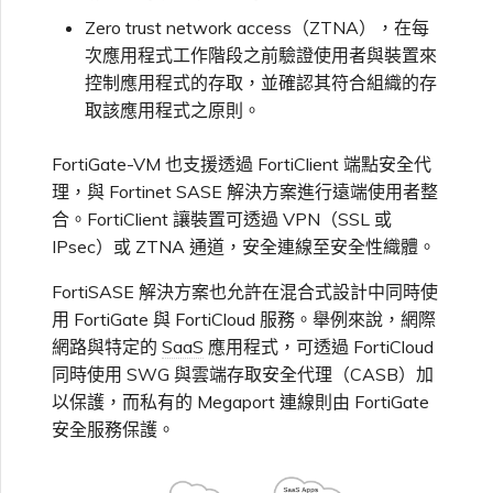
Zero trust network access（ZTNA），在每
單一登入（SSO）常見問題
次應用程式工作階段之前驗證使用者與裝置來
變更 IX 設定
控制應用程式的存取，並確認其符合組織的存
疑難排解後續步驟
取該應用程式之原則。
遷移 VXC 和 IX
FortiGate-VM 也支援透過 FortiClient 端點安全代
提供偵錯資訊以加快支援回應
理，與 Fortinet SASE 解決方案進行遠端使用者整
關閉 VXC 和 IX
合。FortiClient 讓裝置可透過 VPN（SSL 或
IPsec）或 ZTNA 通道，安全連線至安全性織體。
監控服務狀態
FortiSASE 解決方案也允許在混合式設計中同時使
用 FortiGate 與 FortiCloud 服務。舉例來說，網際
設定 OpenMetrics 服務監控
網路與特定的
SaaS
應用程式，可透過 FortiCloud
同時使用 SWG 與雲端存取安全代理（CASB）加
以保護，而私有的 Megaport 連線則由 FortiGate
Azure 服務金鑰 API 回應欄
安全服務保護。
位