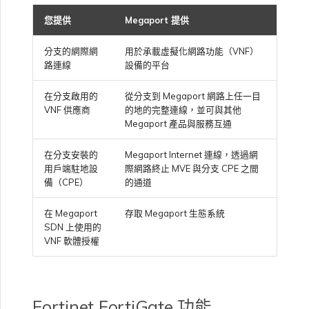
高速跨雲加密
鏈路聚合群組（LAG）
使用服務金鑰建立連線
MVE
建立 MCR VXC
建立 VXC
連線 MVE
連線 MVE
連線 MVE
連線 MVE
連線 MVE
信用卡付款
建立服務金鑰
升級支援案件
邀請使用者加入帳戶
使用 Cisco Secure Firewall
終止 IX
VXC 連線
瞭解服務頁面
連線 MVE
連線 MVE
連線 MVE
Azure ExpressRoute
Azure MCR 連線
IX 工具與功能
MVE
Fortinet FortiGate
您提供
Megaport 提供
為您的 MVE 執行個體選擇
連線 MVE
Marketplace 常見問題
檢視工作階段事件日誌
管理最短合約期續約
IX 定價與合約條款
Threat Defense Virtual 建立
連線 MVE
連線 MVE
都會區 ID
規格
Megaport 全球網狀 WAN
使用 Megaport 資源進行
MVE
分支的網際網
用於承載虛擬化網路功能（VNF）
Terraform 狀態管理
設定 Q-in-Q
終止 Megaport Internet 連
設定 MCR
連線 MVE
終止 MVE
終止 MVE
終止 MVE
終止 MVE
終止 MVE
瞭解 Megaport 帳單
建立 VXC
傳送意見回饋
提供技術支援聯絡方式
連線至 Latitude.sh
終止 Port
終止 MVE
將 MPLS 與 SDCI 整合
終止 MVE
DigitalOcean MCR 連線
Cisco Webex
IX
Palo Alto Networks
路連線
設備的平台
線
終止 MVE
管理 Megaport
MCR 定價與合約條款
終止 MVE
終止 MVE
安全性
Megaport 上雲即服務
Marketplace 個人檔案
在分支啟用的
從分支到 Megaport 網路上任一目
匯入現有生產服務
變更合約 VXC 的速率
使用封包過濾
終止 MVE
客戶現場服務
變更 VXC 設定
網路維護
設定財務資訊
瞭解位置資訊
終止 MVE
Google MCR 連線
Cloudflare
雲端
Versa SD-WAN
VNF 供應商
的地的完整連線，並可與其他
MVE 定價與合約條款
設定 Palo Alto Networks 高
Megaport 產品與服務互通
授權
新增和修改使用者
可用性
使用 Terraform MCP
關閉 VXC 以進行容錯移轉測
在 MCR 中使用 IPsec
下載帳單
建立至 AWS 的 VXC
歐盟數位服務法
更新公司資訊
位置 ID
IBM Cloud Direct Link MCR
Google Cloud
在分支安裝的
Megaport Internet 連線，透過網
Megaport Internet
VMware SD-WAN
Server（公開測試版）
試
連線
用戶端駐地設
際網路終止 MVE 與分支 CPE 之間
VLAN 標記
管理使用者角色
備（CPE）
的通道
MCR 路由管理
Port 計費
建立至 Azure 的 VXC
重設密碼
服務佈建方式
IBM Cloud Direct Link
建立 Juniper 私有連線
Megaport Terraform
終止 VXC
Oracle MCR 連線
在 Megaport
存取 Megaport 生態系統
vNICs
Provider 常見問題
管理安全設定
SDN 上使用的
MCR 計費
建立至 Google Cloud 的
登入 Megaport Portal
合作夥伴代管帳戶
MCR Looking Glass（路由診
Latitude.sh
VNF 軟體授權
API
VXC
斷）
OVHcloud MCR 連線
Megaport Terraform
檢視作業日誌
Provider 學習資料與資源
MVE 計費
技術規格
Oracle Cloud Infrastructure
Megaport Terraform
建立 Megaport Internet 連
MCR 的 NAT 運作原理
Salesforce MCR 連線
Fortinet FortiGate 功能
Provider
監控維護和中斷事件
線