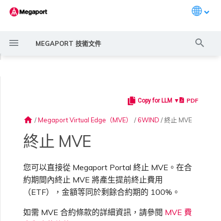
Languag
打
MEGAPORT 技術文件
字
◀
進
行
PDF
Copy for LLM ▼
Megaport 簡介
常見連線情境
Megaport 服務加密指南
建立 Port
概述
概述
概述
概述
Anapaya 概述
Aruba SD-WAN 概述
Aviatrix Secure Edge 概述
Check Point CloudGuard 概
Cisco MVE 概述
Fortinet FortiGate 概述
Juniper MVE 概述
VM-Series Firewall
Peplink FusionHub 概述
Versa SD-WAN 概述
VMware SD-WAN 概述
概述
Megaport Marketplace 概
監控 Port、VXC、
Megaport Portal 使用者與
服務費用估算
概述
概述
概述
概述
概述
概述
建立 LAG
11:11 Systems
概述
概述
路由過濾
建立 MVE 概述
建立 MVE 概述
使用 Juniper SSR 建立 MVE
Palo Alto Networks VM-
Palo Alto Networks Prisma
IX 需求
編輯 IX
MegaIX 功能概述
啟用 Port
Port 或 VXC 中斷或不穩定
MCR 中斷或無法使用
MVE 中斷或無法使用
IX 連線
雲端服務供應商互聯位址空間
搜
述
述
Megaport Internet 和 IX
管理員設定
Series Firewall MVE 概述
MVE 概述
home
/
Megaport Virtual Edge（MVE）
/
6WIND
/
終止 MVE
尋
快速開始
常見多雲連線情境
MACsec
訂購交叉連接
建立私有 VXC
路由指南
Port
MCR 進階 VLAN 與路由功能
規劃部署
規劃部署
規劃部署
規劃部署
規劃部署
規劃部署
規劃部署
規劃部署
規劃部署
備援
Port 定價與合約條款
啟用計費市場
建立 API 金鑰
快速開始
啟用
聯繫支援
建立帳戶
將 Port 新增至 LAG
3DS Outscale
3DS Outscale MCR 連線
Aruba SD-WAN
路由通告
使用系統標籤建立 MVE
建立路由型 MVE
加入 IX
變更合約 IX 的速率
MegaIX Looking Glass（路
訂購時的錯誤
Port 延遲
MCR 路由
MVE 網際網路連線
IX BGP 路由
ExpressRoute 線路容量不足
Prisma SD-WAN
終止 MVE
規劃部署
建立個人檔案
監控 MCR
管理個人檔案
規劃部署
規劃部署
由診斷）
設定 Megaport 帳戶
使用 Megaport 解決方案實
IPsec
訂購本地迴路
遷移 VXC
Port
MCR 備援
建立 MVE
建立 MVE
建立 MVE
建立 MVE
建立 MVE
建立 MVE
建立 MVE
建立 MVE
建立 MVE
設定 IX
VXC 定價與合約條款
指派財務角色
管理使用者
建立 Megaport Terraform
支援請求入口網站
強制多重身分驗證
阿里雲專線接入
阿里雲 MCR 連線
路由彙總
手動建立 MVE
建立 SD-WAN MVE
AMS-IX 連線
遷移 IX
容量錯誤
Port 或 VXC 封包遺失
MCR BGP 工作階段中斷
SD-WAN 管理連線
IX BGP 工作階段中斷
您可以直接從 Megaport Portal 終止 MVE。在合
MCR
Port 與 VXC
Aviatrix
現 MPLS 網路現代化
建立 MVE
申請連線
監控 MVE
設定電子郵件通知
Provider 設定檔
建立 VM-Series MVE
建立 Prisma MVE
IX 遙測
約期間內終止 MVE 將產生提前終止費用
（ETF），金額等同於剩餘合約期的 100%。
雲端原生 VPN 加密
Port 備援
設定服務金鑰
MCR
建立 MCR
建立 VXC
建立 VXC
建立 VXC
建立 VXC
建立 VXC
建立 VXC
Megaport Internet 定價與合
更新帳單資訊
建立 Port
瞭解支援請求
設定單一登入
AWS Direct Connect
AWS Direct Connect
設定 BGP 進階設定
使用 Cisco Meraki 建立 MVE
France-IX 連線
關閉 IX
吞吐量與效能
其他 MCR 問題
Megaport Portal 儀表板
建立 VXC
建立 VXC
建立 VXC
管理 IX
MVE
MCR
Cisco SD-WAN
以服務供應商身分使用
建立 VXC
Marketplace 通知
監控服務狀態
更新公司資訊
約條款
使用 Megaport Terraform
建立 VXC
建立 VXC
BGP 社群
如需 MVE 合約條款的詳細資訊，請參閱
MVE 費
Megaport API 管理連線
Provider 建立和管理服務