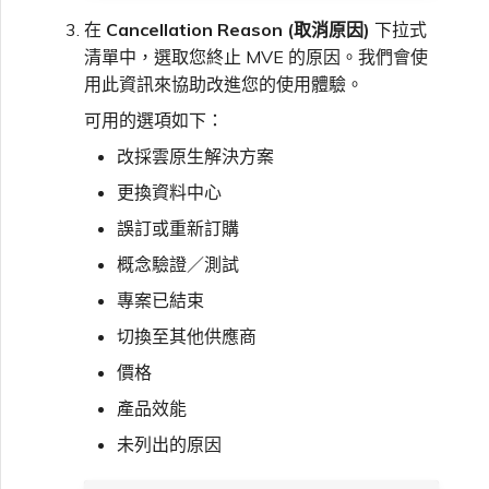
在
Cancellation Reason (取消原因)
下拉式
單一登入（SSO）常見問題
清單中，選取您終止 MVE 的原因。我們會使
變更 IX 設定
用此資訊來協助改進您的使用體驗。
疑難排解後續步驟
可用的選項如下：
遷移 VXC 和 IX
改採雲原生解決方案
提供偵錯資訊以加快支援回應
更換資料中心
關閉 VXC 和 IX
誤訂或重新訂購
概念驗證／測試
監控服務狀態
專案已結束
切換至其他供應商
設定 OpenMetrics 服務監控
價格
產品效能
Azure 服務金鑰 API 回應欄
位
未列出的原因