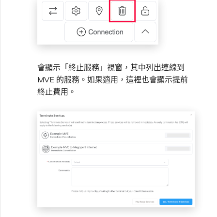
VXC、Megaport Internet 和
限制與配額
OVHcloud
IX 計費
MCR 私有雲端互聯
SAP HANA Enterprise
在測試環境中測試
鎖定 Megaport 服務
建立 MCR
Cloud
Salesforce Express
客戶註冊與入駐
終止 MCR
Connect
客戶安全責任
Megaport 授權書
使用 API 建立 MCR VXC
會顯示「終止服務」視窗，其中列出連線到
MVE 的服務。如果適用，這裡也會顯示提前
SAP
Megaport Portal 驗證常見
從 MCR 建立至 Azure 的
終止費用。
問題
VXC
VMware Cloud
X-Auth Token 淘汰常見問題
從 MVE 建立至 AWS 的 VXC
Wasabi
API 淘汰常見問題
從 MVE 建立至 Azure 的
VXC
單一登入（SSO）功能與使
用說明
從 MVE 建立至 Google 的
VXC