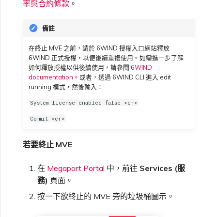
率與合約條款
。
高速跨雲加密
鏈路聚合群組（LAG）
使用服務金鑰建立連線
MVE
建立 MCR VXC
連線 MVE
連線 MVE
連線 MVE
連線 MVE
連線 MVE
連線 MVE
信用卡付款
建立服務金鑰
升級支援案件
邀請使用者加入帳戶
使用 Cisco Secure Firewall
終止 IX
VXC 連線
瞭解服務頁面
連線 MVE
連線 MVE
連線 MVE
Azure ExpressRoute
Azure MCR 連線
IX 工具與功能
MVE
Fortinet FortiGate
連線 MVE
Marketplace 常見問題
檢視工作階段事件日誌
管理最短合約期續約
IX 定價與合約條款
Threat Defense Virtual 建立
連線 MVE
連線 MVE
都會區 ID
Megaport 全球網狀 WAN
使用 Megaport 資源進行
MVE
備註
Terraform 狀態管理
設定 Q-in-Q
終止 Megaport Internet 連
設定 MCR
終止 MVE
終止 MVE
終止 MVE
終止 MVE
終止 MVE
終止 MVE
瞭解 Megaport 帳單
建立 VXC
傳送意見回饋
提供技術支援聯絡方式
連線至 Latitude.sh
終止 Port
終止 MVE
將 MPLS 與 SDCI 整合
終止 MVE
DigitalOcean MCR 連線
Cisco Webex
IX
Palo Alto Networks
在終止 MVE 之前，請於 6WIND 授權入口網站釋放
線
終止 MVE
管理 Megaport
MCR 定價與合約條款
終止 MVE
終止 MVE
6WIND 正式授權，以便後續重複使用。如需進一步了解
Megaport 上雲即服務
Marketplace 個人檔案
如何釋放授權以供後續使用，請參閱
6WIND
匯入現有生產服務
變更合約 VXC 的速率
使用封包過濾
基於 FGSP 設定 Fortinet 防
客戶現場服務
變更 VXC 設定
網路維護
設定財務資訊
瞭解位置資訊
終止 MVE
Google MCR 連線
Cloudflare
雲端
Versa SD-WAN
documentation
。或者，透過 6WIND CLI 進入 edit
火牆高可用性
MVE 定價與合約條款
設定 Palo Alto Networks 高
running 模式，然後輸入：
新增和修改使用者
可用性
使用 Terraform MCP
關閉 VXC 以進行容錯移轉測
在 MCR 中使用 IPsec
下載帳單
建立至 AWS 的 VXC
歐盟數位服務法
更新公司資訊
位置 ID
IBM Cloud Direct Link MCR
Google Cloud
System license enabled false <cr>
Megaport Internet
VMware SD-WAN
Server（公開測試版）
試
連線
Commit <cr>
管理使用者角色
MCR 路由管理
Port 計費
建立至 Azure 的 VXC
重設密碼
服務佈建方式
IBM Cloud Direct Link
建立 Juniper 私有連線
Megaport Terraform
終止 VXC
Oracle MCR 連線
若要終止 MVE
Provider 常見問題
管理安全設定
MCR 計費
建立至 Google Cloud 的
登入 Megaport Portal
合作夥伴代管帳戶
MCR Looking Glass（路由診
Latitude.sh
在
Megaport Portal
中，前往
Services (服
API
VXC
斷）
OVHcloud MCR 連線
務)
頁面。
Megaport Terraform
檢視作業日誌
Provider 學習資料與資源
MVE 計費
技術規格
按一下欲終止的 MVE 旁的垃圾桶圖示。
Oracle Cloud Infrastructure
Megaport Terraform
建立 Megaport Internet 連
MCR 的 NAT 運作原理
Salesforce MCR 連線
Provider
監控維護和中斷事件
線