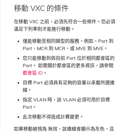
VXC、Megaport Internet 和
限制與配額
移動 VXC 的條件
OVHcloud
IX 計費
MCR 私有雲端互聯
SAP HANA Enterprise
Cisco
在測試環境中測試
鎖定 Megaport 服務
建立 MCR
Cloud
在移動 VXC 之前，必須先符合一些條件。您必須
Salesforce Express
滿足下列準則才能進行移動。
客戶註冊與入駐
終止 MCR
Connect
Fortinet FortiGate
客戶安全責任
Megaport 授權書
使用 API 建立 MCR VXC
僅能移動至相同類型的服務。例如，Port 到
Port、MCR 到 MCR，或 MVE 到 MVE。
SAP
Megaport Portal 驗證常見
Juniper
從 MCR 建立至 Azure 的
您只能移動到與目前 Port 位於相同都會區的
問題
VXC
Port。 如需關於都會區的更多資訊，請參閱
VMware Cloud
都會區 ID
。
Palo Alto Networks
X-Auth Token 淘汰常見問題
從 MVE 建立至 AWS 的 VXC
目標 Port 必須具有足夠的容量以承載所選連
線。
Wasabi
Peplink FusionHub
API 淘汰常見問題
從 MVE 建立至 Azure 的
指定 VLAN 時，該 VLAN 必須可用於目標
VXC
Port。
Versa SD-WAN
此次移動不得造成計費變更。
單一登入（SSO）功能與使
用說明
從 MVE 建立至 Google 的
如果移動被視為 無效，該連線會顯示為灰色，且
VXC