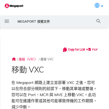
Languag
打
MEGAPORT 技術文件
字
◀
進
行
PDF
Copy for LLM ▼
Megaport 簡介
常見連線情境
Megaport 服務加密指南
建立 Port
概述
概述
概述
概述
概述
Megaport Marketplace 概
監控 Port、VXC、
Megaport Portal 使用者與
服務費用估算
概述
概述
概述
概述
概述
哪些 VXC 可以移動？
概述
建立 LAG
11:11 Systems
概述
概述
路由過濾
6WIND 概述
Anapaya 概述
Aruba SD-WAN 概述
Aviatrix Secure Edge 概述
Check Point CloudGuard 概
Cisco MVE 概述
Fortinet FortiGate 概述
Juniper MVE 概述
VM-Series Firewall
Peplink FusionHub 概述
Versa SD-WAN 概述
VMware SD-WAN 概述
IX 需求
編輯 IX
MegaIX 功能概述
啟用 Port
Port 或 VXC 中斷或不穩定
MCR 中斷或無法使用
MVE 中斷或無法使用
IX 連線
雲端服務供應商互聯位址空間
搜
述
Megaport Internet 和 IX
管理員設定
述
home
/
連線（VXC）
/
遷移 VXC
尋
快速開始
常見多雲連線情境
MACsec
訂購交叉連接
路由指南
Port
MCR 進階 VLAN 與路由功能
MVE 部署情境
備援
Port 定價與合約條款
啟用計費市場
建立 API 金鑰
快速開始
啟用
聯繫支援
移動 VXC 的條件
建立帳戶
將 Port 新增至 LAG
3DS Outscale
3DS Outscale MCR 連線
Aruba SD-WAN
路由通告
6WIND 授權網路功能
規劃部署
規劃部署
規劃部署
規劃部署
規劃部署
規劃部署
規劃部署
規劃部署
規劃部署
加入 IX
變更合約 IX 的速率
MegaIX Looking Glass（路
訂購時的錯誤
Port 延遲
MCR 路由
MVE 網際網路連線
IX BGP 路由
ExpressRoute 線路容量不足
Prisma SD-WAN
移動 VXC
建立個人檔案
監控 MCR
管理個人檔案
規劃部署
由診斷）
設定 Megaport 帳戶
使用 Megaport 解決方案實
IPsec
訂購本地迴路
Port
MCR 備援
MVE 位置
設定 IX
VXC 定價與合約條款
指派財務角色
管理使用者
建立 Megaport Terraform
支援請求入口網站
在 MVE 上移動 VXC
強制多重身分驗證
阿里雲專線接入
阿里雲 MCR 連線
路由彙總
規劃部署
建立 MVE
建立 MVE
建立 MVE
建立 MVE
建立 MVE
建立 MVE
建立 MVE
建立 MVE
建立 MVE
AMS-IX 連線
遷移 IX
容量錯誤
Port 或 VXC 封包遺失
MCR BGP 工作階段中斷
SD-WAN 管理連線
IX BGP 工作階段中斷
在 Megaport 網路上建立並部署 VXC 之後，您可
MCR
Port 與 VXC
Aviatrix
現 MPLS 網路現代化
申請連線
監控 MVE
設定電子郵件通知
Provider 設定檔
建立 MVE
IX 遙測
以在符合部分規則的前提下，移動其單端或雙端。
您可以在 Port、MCR 與 MVE 上移動 VXC。此功
雲端原生 VPN 加密
Port 備援
MCR
建立 MCR
MVE 備援
Megaport Internet 定價與合
更新帳單資訊
建立 Port
瞭解支援請求
移動一或多個 VXC
設定單一登入
AWS Direct Connect
AWS Direct Connect
設定 BGP 進階設定
建立 MVE
建立 VXC
建立 VXC
建立 VXC
建立 VXC
建立 VXC
建立 VXC
France-IX 連線
關閉 IX
吞吐量與效能
其他 MCR 問題
Megaport Portal 儀表板
管理 IX
建立 VXC
建立 VXC
建立 VXC
MVE
MCR
Cisco SD-WAN
能可在維護作業或其他可能導致停機的工作期間，
以服務供應商身分使用
Marketplace 通知
監控服務狀態
更新公司資訊
約條款
使用 Megaport Terraform
建立 VXC
BGP 社群
減少中斷。
Megaport API 管理連線
Provider 建立和管理服務