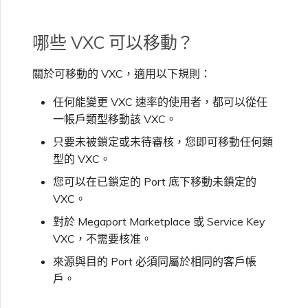
高速跨雲加密
鏈路聚合群組（LAG）
MVE
建立 MCR VXC
vNIC 連線類型
信用卡付款
建立服務金鑰
升級支援案件
邀請使用者加入帳戶
建立 VXC
連線 MVE
連線 MVE
連線 MVE
連線 MVE
連線 MVE
連線 MVE
終止 IX
VXC 連線
瞭解服務頁面
Azure ExpressRoute
Azure MCR 連線
連線 MVE
連線 MVE
連線 MVE
IX 工具與功能
MVE
Fortinet FortiGate
Marketplace 常見問題
檢視工作階段事件日誌
管理最短合約期續約
IX 定價與合約條款
連線 MVE
都會區 ID
哪些 VXC 可以移動？
Megaport 全球網狀 WAN
使用 Megaport 資源進行
Terraform 狀態管理
終止 Megaport Internet 連
設定 MCR
Megaport 網路中的 SSE 與
瞭解 Megaport 帳單
建立 VXC
傳送意見回饋
提供技術支援聯絡方式
連線 MVE
終止 MVE
終止 MVE
終止 MVE
終止 MVE
終止 MVE
終止 MVE
連線至 Latitude.sh
終止 Port
DigitalOcean MCR 連線
終止 MVE
將 MPLS 與 SDCI 整合
終止 MVE
Cisco Webex
IX
Palo Alto Networks
線
SASE
管理 Megaport
MCR 定價與合約條款
終止 MVE
關於可移動的 VXC，適用以下規則：
Megaport 上雲即服務
Marketplace 個人檔案
匯入現有生產服務
使用封包過濾
客戶現場服務
變更 VXC 設定
網路維護
設定財務資訊
終止 MVE
基於 FGSP 設定 Fortinet 防
瞭解位置資訊
Google MCR 連線
終止 MVE
任何能變更 VXC 速率的使用者，都可以從任
Cloudflare
雲端
Versa SD-WAN
6WIND
MVE 定價與合約條款
火牆高可用性
一帳戶類型移動該 VXC。
新增和修改使用者
只要未被鎖定或未待審核，您即可移動任何類
使用 Terraform MCP
在 MCR 中使用 IPsec
下載帳單
建立至 AWS 的 VXC
歐盟數位服務法
更新公司資訊
位置 ID
IBM Cloud Direct Link MCR
Google Cloud
Megaport Internet
VMware SD-WAN
Server（公開測試版）
型的 VXC。
Anapaya
連線
管理使用者角色
您可以在已鎖定的 Port 底下移動未鎖定的
MCR 路由管理
Port 計費
建立至 Azure 的 VXC
重設密碼
服務佈建方式
IBM Cloud Direct Link
VXC。
建立 Juniper 私有連線
Megaport Terraform
Oracle MCR 連線
Aruba SD-WAN
Provider 常見問題
管理安全設定
對於 Megaport Marketplace 或 Service Key
MCR 計費
建立至 Google Cloud 的
登入 Megaport Portal
合作夥伴代管帳戶
MCR Looking Glass（路由診
Latitude.sh
VXC，不需要核准。
API
VXC
斷）
OVHcloud MCR 連線
Aviatrix
Megaport Terraform
檢視作業日誌
來源與目的 Port 必須同屬於相同的客戶帳
Provider 學習資料與資源
MVE 計費
技術規格
戶。
Oracle Cloud Infrastructure
Megaport Terraform
建立 Megaport Internet 連
MCR 的 NAT 運作原理
Salesforce MCR 連線
Check Point CloudGuard
Provider
監控維護和中斷事件
線