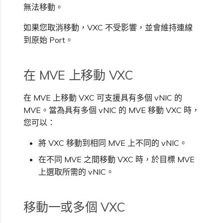
VMware SD-WAN
無法移動。
單一登入（SSO）常見問題
如果您取消移動，VXC 不受影響，並會維持連線
變更 IX 設定
使用 MVE 主控台
到原始 Port。
疑難排解後續步驟
遷移 VXC 和 IX
MVE 常見問題
在 MVE 上移動 VXC
提供偵錯資訊以加快支援回應
關閉 VXC 和 IX
在 MVE 上移動 VXC 可支援具有多個 vNIC 的
MVE。當為具有多個 vNIC 的 MVE 移動 VXC 時，
您可以：
監控服務狀態
將 VXC 移動到相同 MVE 上不同的 vNIC。
設定 OpenMetrics 服務監控
在不同 MVE 之間移動 VXC 時，於目標 MVE
上選取所需的 vNIC。
Azure 服務金鑰 API 回應欄
位
移動一或多個 VXC