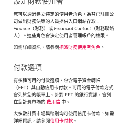
設定財務使用者
VXC、Megaport Internet 和
OVHcloud
IX 計費
MCR 私有雲端互聯
SAP HANA Enterprise
您可以透過建立特定的使用者角色，為替已註冊公
Cisco
在測試環境中測試
鎖定 Megaport 服務
建立 MCR
Cloud
司做出財務決策的人員提供入口網站存取：
Salesforce Express
Finance
（財務）或
Financial Contact
（財務聯絡
客戶註冊與入駐
終止 MCR
Connect
Fortinet FortiGate
客戶安全責任
Megaport 授權書
使用 API 建立 MCR VXC
人）。這些角色會決定使用者管理帳戶的權限。
如需詳細資訊，請參閱
指派財務使用者角色
。
SAP
Megaport Portal 驗證常見
Juniper
從 MCR 建立至 Azure 的
問題
VXC
付款選項
VMware Cloud
Palo Alto Networks
X-Auth Token 淘汰常見問題
從 MVE 建立至 AWS 的 VXC
有多種可用的付款選項，包含電子資金轉帳
（EFT）與自動信用卡付款。可用的電子付款方式
Wasabi
Peplink FusionHub
會列於您的帳單上。針對 EFT 的銀行資訊，會列
API 淘汰常見問題
從 MVE 建立至 Azure 的
在您計費市場的
啟用信
中。
VXC
Versa SD-WAN
單一登入（SSO）功能與使
大多數計費市場與幣別均可使用信用卡付款。如需
用說明
從 MVE 建立至 Google 的
詳細資訊，請參閱
信用卡付款
。
VXC