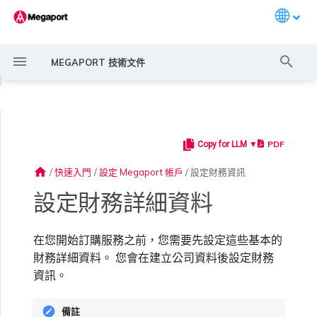
Languag
打
MEGAPORT 技術文件
字
◀
進
行
PDF
Copy for LLM ▼
常見連線情境
Megaport 服務加密指南
建立 Port
概述
概述
概述
概述
概述
概述
Megaport Marketplace 概
監控 Port、VXC、
Megaport Portal 使用者與
服務費用估算
概述
概述
概述
概述
概述
啟用計費市場
建立 LAG
11:11 Systems
概述
概述
路由過濾
6WIND 概述
Anapaya 概述
Aruba SD-WAN 概述
Aviatrix Secure Edge 概述
Check Point CloudGuard 概
Cisco MVE 概述
Fortinet FortiGate 概述
Juniper MVE 概述
VM-Series Firewall
Peplink FusionHub 概述
Versa SD-WAN 概述
VMware SD-WAN 概述
IX 需求
編輯 IX
MegaIX 功能概述
啟用 Port
Port 或 VXC 中斷或不穩定
MCR 中斷或無法使用
MVE 中斷或無法使用
IX 連線
雲端服務供應商互聯位址空間
搜
述
Megaport Internet 和 IX
管理員設定
述
home
/
快速入門
/
設定 Megaport 帳戶
/
設定財務資訊
尋
常見多雲連線情境
MACsec
訂購交叉連接
建立私有 VXC
路由指南
Port
MCR 進階 VLAN 與路由功能
MVE 部署情境
備援
Port 定價與合約條款
啟用計費市場
建立 API 金鑰
快速開始
啟用
聯繫支援
設定財務使用者
將 Port 新增至 LAG
3DS Outscale
3DS Outscale MCR 連線
Aruba SD-WAN
路由通告
6WIND 授權網路功能
規劃部署
規劃部署
規劃部署
規劃部署
規劃部署
規劃部署
規劃部署
規劃部署
規劃部署
加入 IX
變更合約 IX 的速率
MegaIX Looking Glass（路
訂購時的錯誤
Port 延遲
MCR 路由
MVE 網際網路連線
IX BGP 路由
ExpressRoute 線路容量不足
Prisma SD-WAN
設定財務詳細資料
建立個人檔案
監控 MCR
管理個人檔案
規劃部署
由診斷）
使用 Megaport 解決方案實
IPsec
訂購本地迴路
遷移 VXC
Port
MCR 備援
MVE 位置
設定 IX
VXC 定價與合約條款
指派財務角色
管理使用者
建立 Megaport Terraform
支援請求入口網站
付款選項
阿里雲專線接入
阿里雲 MCR 連線
路由彙總
規劃部署
建立 MVE
建立 MVE
建立 MVE
建立 MVE
建立 MVE
建立 MVE
建立 MVE
建立 MVE
建立 MVE
AMS-IX 連線
遷移 IX
容量錯誤
Port 或 VXC 封包遺失
MCR BGP 工作階段中斷
SD-WAN 管理連線
IX BGP 工作階段中斷
在您開始訂購服務之前，您需要先設定這些基本的
MCR
Port 與 VXC
Aviatrix
現 MPLS 網路現代化
申請連線
監控 MVE
設定電子郵件通知
Provider 設定檔
建立 MVE
IX 遙測
財務詳細資料。 您會在建立公司資料後設定財務
資訊。
雲端原生 VPN 加密
Port 備援
設定服務金鑰
MCR
建立 MCR
MVE 備援
Megaport Internet 定價與合
更新帳單資訊
建立 Port
瞭解支援請求
AWS Direct Connect
AWS Direct Connect
設定 BGP 進階設定
建立 MVE
建立 VXC
建立 VXC
建立 VXC
建立 VXC
建立 VXC
建立 VXC
France-IX 連線
關閉 IX
吞吐量與效能
其他 MCR 問題
管理 IX
建立 VXC
建立 VXC
建立 VXC
MVE
MCR
Cisco SD-WAN
以服務供應商身分使用
Marketplace 通知
監控服務狀態
更新公司資訊
約條款
使用 Megaport Terraform
建立 VXC
BGP 社群
備註
Megaport API 管理連線
Provider 建立和管理服務