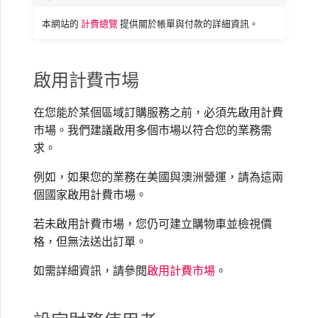
高速跨雲加密
鏈路聚合群組（LAG）
使用服務金鑰建立連線
MVE
建立 MCR VXC
vNIC 連線類型
信用卡付款
建立服務金鑰
升級支援案件
建立 VXC
連線 MVE
連線 MVE
連線 MVE
連線 MVE
連線 MVE
連線 MVE
終止 IX
VXC 連線
Azure ExpressRoute
Azure MCR 連線
連線 MVE
連線 MVE
連線 MVE
IX 工具與功能
MVE
Fortinet FortiGate
本網站的
計費總覽
提供關於帳單與付款的詳細資訊。
Marketplace 常見問題
檢視工作階段事件日誌
管理最短合約期續約
IX 定價與合約條款
連線 MVE
都會區 ID
Megaport 全球網狀 WAN
使用 Megaport 資源進行
Terraform 狀態管理
設定 Q-in-Q
終止 Megaport Internet 連
設定 MCR
Megaport 網路中的 SSE 與
瞭解 Megaport 帳單
建立 VXC
傳送意見回饋
連線 MVE
終止 MVE
終止 MVE
終止 MVE
終止 MVE
終止 MVE
終止 MVE
終止 Port
DigitalOcean MCR 連線
終止 MVE
將 MPLS 與 SDCI 整合
終止 MVE
Cisco Webex
IX
Palo Alto Networks
線
SASE
管理 Megaport
MCR 定價與合約條款
終止 MVE
啟用計費市場
Megaport 上雲即服務
Marketplace 個人檔案
匯入現有生產服務
變更合約 VXC 的速率
使用封包過濾
客戶現場服務
變更 VXC 設定
網路維護
終止 MVE
基於 FGSP 設定 Fortinet 防
Google MCR 連線
終止 MVE
Cloudflare
在您能於某個區域訂購服務之前，必須先啟用計費
雲端
Versa SD-WAN
6WIND
MVE 定價與合約條款
火牆高可用性
市場。我們建議啟用多個市場以符合您的業務需
新增和修改使用者
使用 Terraform MCP
求。
關閉 VXC 以進行容錯移轉測
在 MCR 中使用 IPsec
下載帳單
建立至 AWS 的 VXC
歐盟數位服務法
IBM Cloud Direct Link MCR
Google Cloud
Megaport Internet
VMware SD-WAN
Server（公開測試版）
試
Anapaya
連線
例如，如果您的業務在美國與澳洲營運，請為這兩
管理使用者角色
MCR 路由管理
Port 計費
建立至 Azure 的 VXC
個國家啟用計費市場。
IBM Cloud Direct Link
建立 Juniper 私有連線
Megaport Terraform
終止 VXC
Oracle MCR 連線
Aruba SD-WAN
Provider 常見問題
管理安全設定
若未啟用計費市場，您仍可建立購物車並檢視價
MCR 計費
建立至 Google Cloud 的
MCR Looking Glass（路由診
格，但無法送出訂單。
Latitude.sh
API
VXC
斷）
OVHcloud MCR 連線
Aviatrix
Megaport Terraform
檢視作業日誌
如需詳細資訊，請參閱
啟用計費市場
。
Provider 學習資料與資源
MVE 計費
Oracle Cloud Infrastructure
Megaport Terraform
建立 Megaport Internet 連
MCR 的 NAT 運作原理
Salesforce MCR 連線
Check Point CloudGuard
Provider
監控維護和中斷事件
線