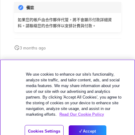
VMware SD-WAN
備註
單一登入（SSO）常見問題
變更 IX 設定
如果您的帳戶由合作夥伴代管，將不會顯示付款詳細資
使用 MVE 主控台
料。請聯絡您的合作夥伴以安排計費與付款。
疑難排解後續步驟
遷移 VXC 和 IX
MVE 常見問題
3 months ago
提供偵錯資訊以加快支援回應
關閉 VXC 和 IX
此頁面是否對您有幫助？
監控服務狀態
We use cookies to enhance our site's functionality,
analyze site traffic, and tailor content, ads, and social
media features. We may share information about your
use of our site with our advertising and analytics
設定 OpenMetrics 服務監控
partners. By clicking 'Accept All Cookies', you agree to
the storing of cookies on your device to enhance site
下一頁
navigation, analyze site usage, and assist in our
Azure 服務金鑰 API 回應欄
更新公司資訊
marketing efforts.
Read Our Cookie Policy
位
© 2026 MEGAPORT
Cookies Settings
Accept