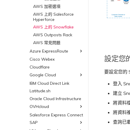
AWS 加密選項
AWS 上的 Salesforce
Hyperforce
AWS 上的 Snowflake
AWS Outposts Rack
AWS 常見問題
Azure ExpressRoute
設定您的 
Cisco Webex
ExpressRoute
Cloudflare
ExpressRoute Direct
要設定您的 S
Google Cloud
ExpressRoute Metro
Azure 連線備援
IBM Cloud Direct Link
Google Cloud
登入 Sno
Azure 配對區域 - 高可用性
Latitude.sh
Google 連線備援
建立 Sn
設計
Oracle Cloud Infrastructure
將資料檔
OVHcloud
將資料
Salesforce Express Connect
OVHcloud Connect
查詢已
SAP
OVHcloud Connect Direct