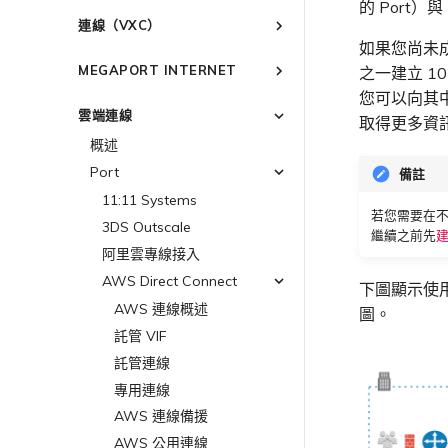
的 Port）
建立 Port
連線至 Latitude.sh
強制多重身分驗證
以服務供應商身分使用
IPsec
連線（VXC）
Megaport API 管理連線
訂購交叉連接
瞭解位置資訊
設定單一登入
雲端原生 VPN 加密
如果您尚未成
概述
Megaport 全球網狀 WAN
訂購本地迴路
位置 ID
邀請使用者加入帳戶
MEGAPORT INTERNET
之一建立 10
高速跨雲加密
建立私有 VXC
Megaport 上雲即服務
Port 備援
服務佈建方式
提供技術支援聯絡方式
您可以向其中
概述
遷移 VXC
雲端連線
鏈路聚合群組（LAG）
合作夥伴代管帳戶
設定財務資訊
取得更多資
路由指南
設定服務金鑰
技術規格
更新公司資訊
概述
終止 Port
建立 LAG
Port
使用服務金鑰建立連線
限制與配額
重設密碼
Port
將 Port 新增至 LAG
備註
MCR
設定 Q-in-Q
登入 Megaport Portal
11:11 Systems
MVE
變更合約 VXC 的速率
若您需要在不
3DS Outscale
終止 Megaport Internet 連線
繼續之前先
建
關閉 VXC 以進行容錯移轉測試
阿里雲專線接入
終止 VXC
AWS Direct Connect
下圖顯示使用單
AWS 連線概述
圖。
託管 VIF
託管連線
專用連線
AWS 連線備援
AWS 公用連線