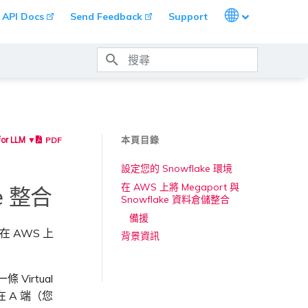
Languages
API Docs
Send Feedback
Support
打字進行搜尋
本頁目錄
PDF
for LLM ▼
設定您的 Snowflake 環境
在 AWS 上將 Megaport 與
e 整合
Snowflake 資料倉儲整合
備援
在 AWS 上
背景資訊
Virtual
在 A 端（您