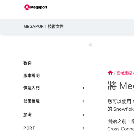
MEGAPORT 技術文件
◀
歡迎
home
/
雲端連線
版本說明
將 Me
快速入門
Megaport 簡介
您可以使用 M
部署情境
快速開始
的 Snowfla
常見連線情境
設定 Megaport 帳戶
加密
常見多雲連線情境
開始之前，請先
Megaport Portal 儀表板
概述
Megaport 服務加密指南
使用 Megaport 解決方案實現
Cross C
PORT
瞭解服務頁面
建立帳戶
MPLS 網路現代化
MACsec