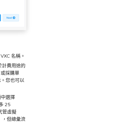
VXC 名稱。
用於計費用途的
，或採購單
示。您也可以
項中選擇
多 25
代管虛擬
更高），但總彙流