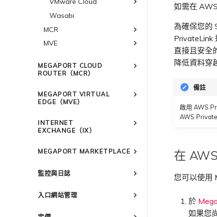
VMware Cloud
SAP HANA Enterprise
如需在 AWS
Cloud
Wasabi
AWS 上的 VMware Cloud
AWS 上的 SAP
為確保您的 
Azure VMware 解決方案
MCR
Azure 上的 SAP
PrivateL
MVE
概述
Google Cloud 上的 SAP
直接且安全
3DS Outscale MCR 連線
概述
降低資料穿
MEGAPORT CLOUD
阿里雲 MCR 連線
Aruba SD-WAN
ROUTER（MCR）
AWS Direct Connect
Aviatrix
AWS Direct Connect
概述
備註
MEGAPORT VIRTUAL
Azure MCR 連線
AWS MCR 連線
Cisco SD-WAN
Azure MVE 連線
AWS Direct Connect
AWS MVE 連線
MCR 進階 VLAN 與路由功能
EDGE（MVE）
啟用 AWS P
DigitalOcean MCR 連線
AWS Transit Gateway 跨
Google MVE 連線
MVE 託管連線
Fortinet FortiGate
Azure MVE 連線
AWS MVE 連線
AWS MVE 連線
MCR 備援
概述
AWS Priv
區域路由
Google MCR 連線
INTERNET
其他 MVE 連線
MVE 託管 VIF
Google MVE 連線
Azure MVE 連線
MVE 託管連線
建立 MCR
Palo Alto Networks
AWS Direct Connect
MVE 部署情境
EXCHANGE（IX）
IBM Cloud Direct Link MCR
其他 MVE 連線
Google MVE 連線
MVE 託管 VIF
建立 MCR VXC
Versa SD-WAN
Azure MVE 連線
AWS Direct Connect
AWS MVE 連線
MVE 位置
連線
概述
其他 MVE 連線
設定 MCR
MEGAPORT MARKETPLACE
在 AWS
Google MVE 連線
MVE 託管連線
VMware SD-WAN
Azure MVE 連線
AWS Direct Connect
AWS MVE 連線
MVE 備援
Oracle MCR 連線
備援
使用封包過濾
Megaport Marketplace 概述
其他 MVE 連線
MVE 託管 VIF
Google MVE 連線
MVE 託管連線
vNIC 連線類型
Azure MVE 連線
AWS Direct Connect
AWS MVE 連線
OVHcloud MCR 連線
設定 IX
監控與日誌
您可以使用 Me
在 MCR 中使用 IPsec
建立個人檔案
其他 MVE 連線
MVE 託管 VIF
Megaport 網路中的 SSE 與
Google MVE 連線
MVE 託管連線
Azure MVE 連線
AWS MVE 連線
Salesforce MCR 連線
管理 IX
IX 需求
監控 Port、VXC、Megaport
SASE
MCR 路由管理
申請連線
其他 MVE 連線
MVE 託管 VIF
Google MVE 連線
MVE 託管連線
入口網站管理
SAP HANA Enterprise Cloud
Internet 和 IX
加入 IX
IX 工具與功能
編輯 IX
於
Mega
6WIND
MCR Looking Glass（路由診
路由過濾
Marketplace 通知
其他 MVE 連線
MVE 託管 VIF
監控 MCR
Megaport Portal 使用者與管
AMS-IX 連線
變更合約 IX 的速率
MegaIX 功能概述
如果您尚
斷）
Anapaya
6WIND 概述
定價