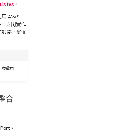
isites
。
使用 AWS
VPC 之間實作
際網路，從而
決方案啟用
儲整合
ort。