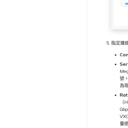
指定連
Co
Ser
Me
號。
為
Ra
（Ho
G
VX
量絕