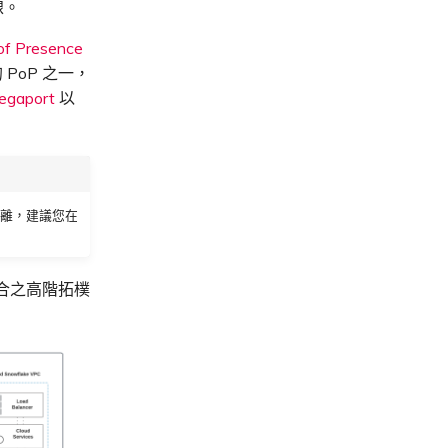
線。
 of Presence
 PoP 之一，
egaport
以
隔離，建議您在
儲整合之高階拓樸