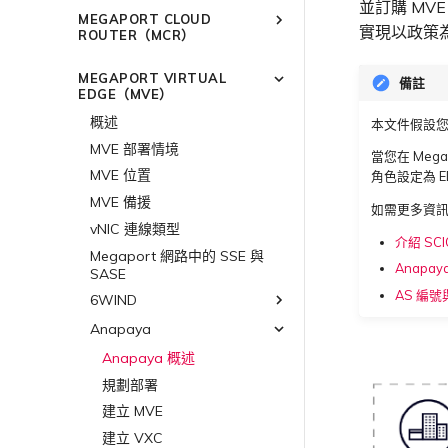
技術規格
更新公司資訊
概述
終止 Port
建立 LAG
並訂購 MVE 
Port
MEGAPORT CLOUD
使用服務金鑰建立連線
限制與配額
重設密碼
Port
實現以政策
將 Port 新增至 LAG
ROUTER（MCR）
MCR
設定 Q-in-Q
登入 Megaport Portal
MCR
11:11 Systems
概述
MVE
變更合約 VXC 的速率
MEGAPORT VIRTUAL
備註
3DS Outscale
MVE
概述
MCR 進階 VLAN 與路由功能
終止 Megaport Internet 連線
EDGE（MVE）
關閉 VXC 以進行容錯移轉測試
阿里雲專線接入
3DS Outscale MCR 連線
MCR 備援
概述
概述
本文件假設您具
終止 VXC
AWS Direct Connect
阿里雲 MCR 連線
建立 MCR
Aruba SD-WAN
MVE 部署情境
當您在 Mega
Azure ExpressRoute
AWS Direct Connect
AWS 連線概述
建立 MCR VXC
Aviatrix
AWS Direct Connect
MVE 位置
角色設定為 E
託管 VIF
設定 MCR
Cisco Webex
Azure MCR 連線
ExpressRoute
AWS MCR 連線
Cisco SD-WAN
Azure MVE 連線
AWS Direct Connect
AWS MVE 連線
MVE 備援
如需更多資
託管連線
使用封包過濾
Cloudflare
DigitalOcean MCR 連線
ExpressRoute Direct
AWS Transit Gateway 跨
Google MVE 連線
MVE 託管連線
vNIC 連線類型
Fortinet FortiGate
Azure MVE 連線
AWS MVE 連線
AWS MVE 連線
區域路由
介紹 SCI
專用連線
在 MCR 中使用 IPsec
Google Cloud
Google MCR 連線
ExpressRoute Metro
其他 MVE 連線
MVE 託管 VIF
Megaport 網路中的 SSE 與
Google MVE 連線
Azure MVE 連線
MVE 託管連線
Palo Alto Networks
AWS Direct Connect
Anapay
SASE
AWS 連線備援
MCR 路由管理
IBM Cloud Direct Link MCR
Azure 連線備援
IBM Cloud Direct Link
Google Cloud
其他 MVE 連線
Google MVE 連線
MVE 託管 VIF
Versa SD-WAN
Azure MVE 連線
AWS Direct Connect
AWS MVE 連線
連線
AS 編
6WIND
AWS 公用連線
Azure 配對區域 - 高可用性
MCR Looking Glass（路由診
路由過濾
Latitude.sh
Google 連線備援
其他 MVE 連線
Google MVE 連線
MVE 託管連線
VMware SD-WAN
Azure MVE 連線
AWS Direct Connect
AWS MVE 連線
Oracle MCR 連線
設計
斷）
AWS 加密選項
Anapaya
6WIND 概述
路由通告
Oracle Cloud Infrastructure
其他 MVE 連線
MVE 託管 VIF
Google MVE 連線
MVE 託管連線
Azure MVE 連線
AWS Direct Connect
AWS MVE 連線
OVHcloud MCR 連線
MCR 的 NAT 運作原理
AWS 上的 Salesforce
6WIND 授權網路功能
Anapaya 概述
路由彙總
OVHcloud
其他 MVE 連線
MVE 託管 VIF
Google MVE 連線
MVE 託管連線
Hyperforce
Azure MVE 連線
AWS MVE 連線
Salesforce MCR 連線
MCR 私有雲端互聯
規劃部署
規劃部署
設定 BGP 進階設定
Salesforce Express Connect
OVHcloud Connect
其他 MVE 連線
MVE 託管 VIF
AWS 上的 Snowflake
Google MVE 連線
MVE 託管連線
SAP HANA Enterprise Cloud
終止 MCR
建立 MVE
建立 MVE
SAP
OVHcloud Connect Direct
AWS Outposts Rack
其他 MVE 連線
MVE 託管 VIF
建立 VXC
建立 VXC
VMware Cloud
SAP HANA Enterprise