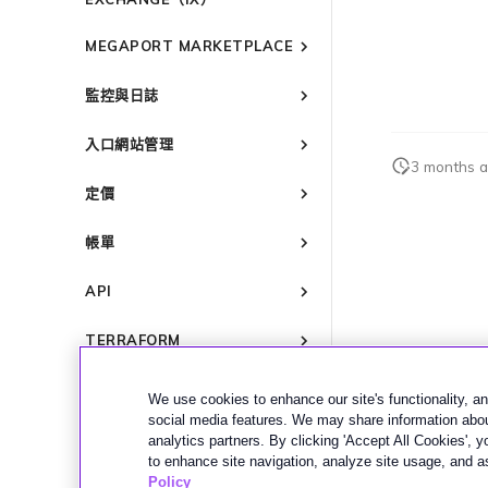
終止 MVE
連線 MVE
終止 MVE
連線 MVE
概述
設定 Palo Alto Networks
終止 MVE
MEGAPORT MARKETPLACE
終止 MVE
高可用性
備援
Megaport Marketplace 概述
設定 IX
監控與日誌
建立個人檔案
管理 IX
IX 需求
監控 Port、VXC、Megaport
申請連線
入口網站管理
Internet 和 IX
加入 IX
IX 工具與功能
編輯 IX
Marketplace 通知
3 months 
監控 MCR
Megaport Portal 使用者與管
AMS-IX 連線
變更合約 IX 的速率
MegaIX 功能概述
定價
Marketplace 常見問題
理員設定
監控 MVE
France-IX 連線
遷移 IX
MegaIX Looking Glass（路
管理個人檔案
服務費用估算
由診斷）
監控服務狀態
關閉 IX
帳單
設定電子郵件通知
Port 定價與合約條款
IX 遙測
檢視工作階段事件日誌
終止 IX
概述
更新公司資訊
VXC 定價與合約條款
BGP 社群
API
啟用計費市場
管理最短合約期續約
Megaport Internet 定價與合約
都會區 ID
概述
條款
指派財務角色
TERRAFORM
管理 Megaport Marketplace
建立 API 金鑰
個人檔案
IX 定價與合約條款
更新帳單資訊
概述
管理使用者
疑難排解
新增和修改使用者
MCR 定價與合約條款
信用卡付款
We use cookies to enhance our site's functionality, ana
快速開始
建立 Port
管理使用者角色
MVE 定價與合約條款
瞭解 Megaport 帳單
概述
social media features. We may share information about
建立 Megaport Terraform
詞彙表
建立服務金鑰
analytics partners. By clicking 'Accept All Cookies', 
管理安全設定
客戶現場服務
Provider 設定檔
啟用
to enhance site navigation, analyze site usage, and as
建立 VXC
檢視作業日誌
下載帳單
使用 Megaport Terraform
Port 與 VXC
啟用 Port
支援
Policy