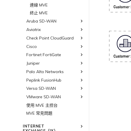
AWS 常見問題
檢視連線設定
Cloud
連線 MVE
連線 MVE
Wasabi
AWS 上的 VMware Cloud
AWS 上的 SAP
終止 MVE
終止 MVE
Azure VMware 解決方案
Azure 上的 SAP
Aruba SD-WAN
Google Cloud 上的 SAP
Aviatrix
Aruba SD-WAN 概述
規劃部署
Check Point CloudGuard
Aviatrix Secure Edge 概述
建立 MVE
規劃部署
Cisco
Check Point CloudGuard 概
述
建立 VXC
建立 MVE
建立 MVE 概述
Fortinet FortiGate
Cisco MVE 概述
規劃部署
連線 MVE
建立 VXC
使用系統標籤建立 MVE
規劃部署
Juniper
Fortinet FortiGate 概述
建立 MVE
終止 MVE
連線 MVE
手動建立 MVE
建立 MVE
規劃部署
Palo Alto Networks
Juniper MVE 概述
建立 VXC
終止 MVE
建立 VXC
建立 MVE
建立 MVE 概述
規劃部署
Peplink FusionHub
VM-Series Firewall
連線 MVE
連線 MVE
建立 VXC
建立路由型 MVE
建立 MVE
Versa SD-WAN
Prisma SD-WAN
Peplink FusionHub 概述
Palo Alto Networks VM-
終止 MVE
Series Firewall MVE 概述
將 MPLS 與 SDCI 整合
連線 MVE
建立 SD-WAN MVE
建立 VXC
使用 Juniper SSR 建立 MVE
規劃部署
VMware SD-WAN
Versa SD-WAN 概述
Palo Alto Networks
規劃部署
Prisma MVE 概述
終止 MVE
終止 MVE
使用 Cisco Meraki 建立
連線 MVE
建立 MVE
規劃部署
使用 MVE 主控台
VMware SD-WAN 概述
MVE
建立 VM-Series MVE
規劃部署
基於 FGSP 設定 Fortinet 防
終止 MVE
建立 VXC
建立 MVE
MVE 常見問題
規劃部署
火牆高可用性
使用 Cisco Secure Firewall
建立 VXC
建立 Prisma MVE
連線 MVE
建立 VXC
Threat Defense Virtual 建
建立 MVE
連線 MVE
建立 VXC
立 MVE
INTERNET
終止 MVE
連線 MVE
建立 VXC
EXCHANGE（IX）