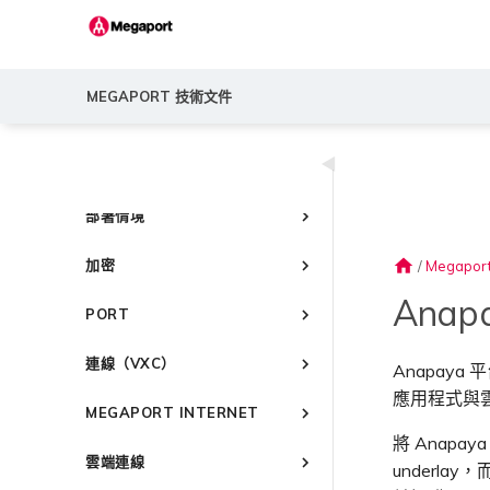
歡迎
MEGAPORT 技術文件
版本說明
◀
快速入門
Megaport 簡介
部署情境
快速開始
常見連線情境
設定 Megaport 帳戶
home
加密
/
Megapor
常見多雲連線情境
Megaport Portal 儀表板
概述
Megaport 服務加密指南
Anapa
使用 Megaport 解決方案實現
PORT
瞭解服務頁面
建立帳戶
MPLS 網路現代化
MACsec
建立 Port
連線至 Latitude.sh
強制多重身分驗證
以服務供應商身分使用
IPsec
連線（VXC）
Anapaya 平台
Megaport API 管理連線
訂購交叉連接
瞭解位置資訊
設定單一登入
雲端原生 VPN 加密
概述
應用程式與
Megaport 全球網狀 WAN
訂購本地迴路
位置 ID
邀請使用者加入帳戶
MEGAPORT INTERNET
高速跨雲加密
建立私有 VXC
Megaport 上雲即服務
Port 備援
服務佈建方式
提供技術支援聯絡方式
將 Anapa
概述
遷移 VXC
雲端連線
鏈路聚合群組（LAG）
合作夥伴代管帳戶
設定財務資訊
underla
路由指南
設定服務金鑰