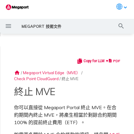
Languag
打
MEGAPORT 技術文件
字
◀
進
行
PDF
Copy for LLM ▼
Megaport 簡介
常見連線情境
Megaport 服務加密指南
建立 Port
概述
概述
概述
概述
6WIND 概述
Anapaya 概述
Aruba SD-WAN 概述
Aviatrix Secure Edge 概述
Cisco MVE 概述
Fortinet FortiGate 概述
Juniper MVE 概述
VM-Series Firewall
Peplink FusionHub 概述
Versa SD-WAN 概述
VMware SD-WAN 概述
概述
Megaport Marketplace 概
監控 Port、VXC、
Megaport Portal 使用者與
服務費用估算
概述
概述
概述
概述
概述
概述
建立 LAG
11:11 Systems
概述
概述
路由過濾
建立 MVE 概述
建立 MVE 概述
使用 Juniper SSR 建立 MVE
Palo Alto Networks VM-
Palo Alto Networks Prisma
IX 需求
編輯 IX
MegaIX 功能概述
啟用 Port
Port 或 VXC 中斷或不穩定
MCR 中斷或無法使用
MVE 中斷或無法使用
IX 連線
雲端服務供應商互聯位址空間
搜
述
Megaport Internet 和 IX
管理員設定
Series Firewall MVE 概述
MVE 概述
home
/
Megaport Virtual Edge（MVE）
/
尋
Check Point CloudGuard
/
終止 MVE
快速開始
常見多雲連線情境
MACsec
訂購交叉連接
建立私有 VXC
路由指南
Port
MCR 進階 VLAN 與路由功能
6WIND 授權網路功能
規劃部署
規劃部署
規劃部署
規劃部署
規劃部署
規劃部署
規劃部署
規劃部署
規劃部署
備援
Port 定價與合約條款
啟用計費市場
建立 API 金鑰
快速開始
啟用
聯繫支援
建立帳戶
將 Port 新增至 LAG
3DS Outscale
3DS Outscale MCR 連線
Aruba SD-WAN
路由通告
使用系統標籤建立 MVE
建立路由型 MVE
加入 IX
變更合約 IX 的速率
MegaIX Looking Glass（路
訂購時的錯誤
Port 延遲
MCR 路由
MVE 網際網路連線
IX BGP 路由
ExpressRoute 線路容量不足
Prisma SD-WAN
建立個人檔案
監控 MCR
管理個人檔案
規劃部署
規劃部署
由診斷）
終止 MVE
設定 Megaport 帳戶
使用 Megaport 解決方案實
IPsec
訂購本地迴路
遷移 VXC
Port
MCR 備援
規劃部署
建立 MVE
建立 MVE
建立 MVE
建立 MVE
建立 MVE
建立 MVE
建立 MVE
建立 MVE
建立 MVE
設定 IX
VXC 定價與合約條款
指派財務角色
管理使用者
建立 Megaport Terraform
支援請求入口網站
強制多重身分驗證
阿里雲專線接入
阿里雲 MCR 連線
路由彙總
手動建立 MVE
建立 SD-WAN MVE
AMS-IX 連線
遷移 IX
容量錯誤
Port 或 VXC 封包遺失
MCR BGP 工作階段中斷
SD-WAN 管理連線
IX BGP 工作階段中斷
MCR
Port 與 VXC
Aviatrix
現 MPLS 網路現代化
申請連線
監控 MVE
設定電子郵件通知
Provider 設定檔
建立 VM-Series MVE
建立 Prisma MVE
IX 遙測
你可以直接從 Megaport Portal 終止 MVE。在合
約期間內終止 MVE，將產生相當於剩餘合約期間
雲端原生 VPN 加密
Port 備援
設定服務金鑰
MCR
建立 MCR
建立 MVE
建立 VXC
建立 VXC
建立 VXC
建立 VXC
建立 VXC
建立 VXC
Megaport Internet 定價與合
更新帳單資訊
建立 Port
瞭解支援請求
設定單一登入
AWS Direct Connect
AWS Direct Connect
設定 BGP 進階設定
使用 Cisco Meraki 建立 MVE
France-IX 連線
關閉 IX
吞吐量與效能
其他 MCR 問題
Megaport Portal 儀表板
建立 VXC
建立 VXC
建立 VXC
管理 IX
MVE
MCR
Cisco SD-WAN
100% 的提前終止費用（ETF）。
以服務供應商身分使用
Marketplace 通知
監控服務狀態
更新公司資訊
約條款
使用 Megaport Terraform
建立 VXC
建立 VXC
BGP 社群
Megaport API 管理連線
Provider 建立和管理服務