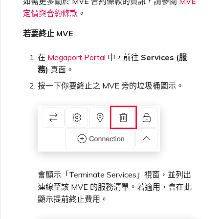
如需更多關於 MVE 合約條款的資訊，請參閱
MVE
高速跨雲加密
鏈路聚合群組（LAG）
使用服務金鑰建立連線
MVE
建立 MCR VXC
建立 VXC
連線 MVE
連線 MVE
連線 MVE
連線 MVE
連線 MVE
連線 MVE
信用卡付款
建立服務金鑰
升級支援案件
邀請使用者加入帳戶
使用 Cisco Secure Firewall
終止 IX
VXC 連線
瞭解服務頁面
連線 MVE
連線 MVE
連線 MVE
Azure ExpressRoute
Azure MCR 連線
IX 工具與功能
MVE
Fortinet FortiGate
定價與合約條款
。
Marketplace 常見問題
檢視工作階段事件日誌
管理最短合約期續約
IX 定價與合約條款
Threat Defense Virtual 建立
連線 MVE
連線 MVE
都會區 ID
Megaport 全球網狀 WAN
使用 Megaport 資源進行
MVE
若要終止 MVE
Terraform 狀態管理
設定 Q-in-Q
終止 Megaport Internet 連
設定 MCR
連線 MVE
終止 MVE
終止 MVE
終止 MVE
終止 MVE
終止 MVE
終止 MVE
瞭解 Megaport 帳單
建立 VXC
傳送意見回饋
提供技術支援聯絡方式
連線至 Latitude.sh
終止 Port
終止 MVE
將 MPLS 與 SDCI 整合
終止 MVE
DigitalOcean MCR 連線
Cisco Webex
IX
Palo Alto Networks
線
管理 Megaport
MCR 定價與合約條款
終止 MVE
終止 MVE
在
Megaport Portal
中，前往
Services (服
Megaport 上雲即服務
Marketplace 個人檔案
務)
頁面。
匯入現有生產服務
變更合約 VXC 的速率
使用封包過濾
終止 MVE
基於 FGSP 設定 Fortinet 防
客戶現場服務
變更 VXC 設定
網路維護
設定財務資訊
瞭解位置資訊
終止 MVE
Google MCR 連線
Cloudflare
雲端
Versa SD-WAN
火牆高可用性
MVE 定價與合約條款
設定 Palo Alto Networks 高
按一下你要終止之 MVE 旁的垃圾桶圖示。
新增和修改使用者
可用性
使用 Terraform MCP
關閉 VXC 以進行容錯移轉測
在 MCR 中使用 IPsec
下載帳單
建立至 AWS 的 VXC
歐盟數位服務法
更新公司資訊
位置 ID
IBM Cloud Direct Link MCR
Google Cloud
Megaport Internet
VMware SD-WAN
Server（公開測試版）
試
連線
管理使用者角色
MCR 路由管理
Port 計費
建立至 Azure 的 VXC
重設密碼
服務佈建方式
IBM Cloud Direct Link
建立 Juniper 私有連線
Megaport Terraform
終止 VXC
Oracle MCR 連線
Provider 常見問題
管理安全設定
MCR 計費
建立至 Google Cloud 的
登入 Megaport Portal
合作夥伴代管帳戶
MCR Looking Glass（路由診
Latitude.sh
API
會顯示「Terminate Services」視窗，並列出
VXC
斷）
OVHcloud MCR 連線
Megaport Terraform
檢視作業日誌
連線至該 MVE 的服務清單。若適用，會在此
Provider 學習資料與資源
MVE 計費
技術規格
顯示提前終止費用。
Oracle Cloud Infrastructure
Megaport Terraform
建立 Megaport Internet 連
MCR 的 NAT 運作原理
Salesforce MCR 連線
Provider
監控維護和中斷事件
線