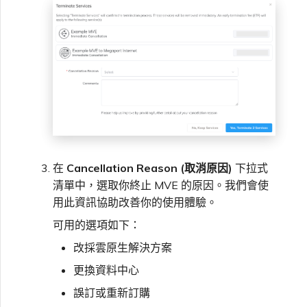
VXC、Megaport Internet 和
限制與配額
OVHcloud
IX 計費
MCR 私有雲端互聯
SAP HANA Enterprise
在測試環境中測試
鎖定 Megaport 服務
建立 MCR
Cloud
Salesforce Express
客戶註冊與入駐
終止 MCR
Connect
客戶安全責任
Megaport 授權書
使用 API 建立 MCR VXC
SAP
Megaport Portal 驗證常見
從 MCR 建立至 Azure 的
問題
VXC
VMware Cloud
在
Cancellation Reason (取消原因)
下拉式
X-Auth Token 淘汰常見問題
清單中，選取你終止 MVE 的原因。我們會使
從 MVE 建立至 AWS 的 VXC
用此資訊協助改善你的使用體驗。
Wasabi
可用的選項如下：
API 淘汰常見問題
從 MVE 建立至 Azure 的
VXC
改採雲原生解決方案
更換資料中心
單一登入（SSO）功能與使
用說明
從 MVE 建立至 Google 的
誤訂或重新訂購
VXC