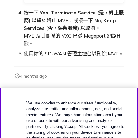
按一下
Yes, Terminate Service (是，終止服
務)
以確認終止 MVE，或按一下
No, Keep
Services (否，保留服務)
以取消。
MVE 及其關聯的 VXC 已從 Megaport 網路刪
除。
使用你的 SD-WAN 管理主控台以刪除 MVE。
4 months ago
此頁面是否對您有幫助？
We use cookies to enhance our site's functionality,
analyze site traffic, and tailor content, ads, and social
media features. We may share information about your
use of our site with our advertising and analytics
partners. By clicking 'Accept All Cookies', you agree to
the storing of cookies on your device to enhance site
下一頁