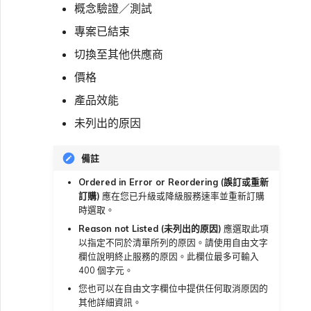
概念驗證／測試
單一登入（SSO）常見問題
專案已結束
變更 IX 設定
切換至其他供應商
疑難排解後續步驟
價格
遷移 VXC 和 IX
產品效能
提供偵錯資訊以加快支援回應
未列出的原因
關閉 VXC 和 IX
備註
監控服務狀態
Ordered in Error or Reordering (誤訂或重新
訂購)
應在您已升級或降級服務速率並重新訂購
時選取。
設定 OpenMetrics 服務監控
Reason not Listed (未列出的原因)
應選取此項
以指定不同於清單所列的原因。請使用自由文字
欄位說明終止服務的原因。此欄位最多可輸入
Azure 服務金鑰 API 回應欄
400 個字元。
位
您也可以在自由文字欄位中提供任何取消原因的
其他詳細資訊。