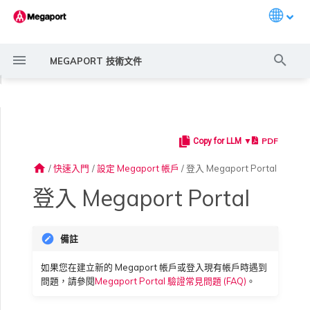
Languag
打
MEGAPORT 技術文件
字
◀
進
行
PDF
Copy for LLM ▼
常見連線情境
Megaport 服務加密指南
建立 Port
概述
概述
概述
概述
概述
概述
Megaport Marketplace 概
監控 Port、VXC、
Megaport Portal 使用者與
服務費用估算
概述
概述
概述
概述
概述
關於 MFA
建立 LAG
11:11 Systems
概述
概述
路由過濾
6WIND 概述
Anapaya 概述
Aruba SD-WAN 概述
Aviatrix Secure Edge 概述
Check Point CloudGuard 概
Cisco MVE 概述
Fortinet FortiGate 概述
Juniper MVE 概述
VM-Series Firewall
Peplink FusionHub 概述
Versa SD-WAN 概述
VMware SD-WAN 概述
IX 需求
編輯 IX
MegaIX 功能概述
啟用 Port
Port 或 VXC 中斷或不穩定
MCR 中斷或無法使用
MVE 中斷或無法使用
IX 連線
雲端服務供應商互聯位址空間
搜
述
Megaport Internet 和 IX
管理員設定
述
home
/
快速入門
/
設定 Megaport 帳戶
/
登入 Megaport Portal
尋
常見多雲連線情境
MACsec
訂購交叉連接
建立私有 VXC
路由指南
Port
MCR 進階 VLAN 與路由功能
MVE 部署情境
備援
Port 定價與合約條款
啟用計費市場
建立 API 金鑰
快速開始
啟用
聯繫支援
使用 MFA 登入
將 Port 新增至 LAG
3DS Outscale
3DS Outscale MCR 連線
Aruba SD-WAN
路由通告
6WIND 授權網路功能
規劃部署
規劃部署
規劃部署
規劃部署
規劃部署
規劃部署
規劃部署
規劃部署
規劃部署
加入 IX
變更合約 IX 的速率
MegaIX Looking Glass（路
訂購時的錯誤
Port 延遲
MCR 路由
MVE 網際網路連線
IX BGP 路由
ExpressRoute 線路容量不足
Prisma SD-WAN
登入 Megaport Portal
建立個人檔案
監控 MCR
管理個人檔案
規劃部署
由診斷）
使用 Megaport 解決方案實
IPsec
訂購本地迴路
遷移 VXC
Port
MCR 備援
MVE 位置
設定 IX
VXC 定價與合約條款
指派財務角色
管理使用者
建立 Megaport Terraform
支援請求入口網站
在您的個人資料的 MFA 已
阿里雲專線接入
阿里雲 MCR 連線
路由彙總
規劃部署
建立 MVE
建立 MVE
建立 MVE
建立 MVE
建立 MVE
建立 MVE
建立 MVE
建立 MVE
建立 MVE
AMS-IX 連線
遷移 IX
容量錯誤
Port 或 VXC 封包遺失
MCR BGP 工作階段中斷
SD-WAN 管理連線
IX BGP 工作階段中斷
MCR
Port 與 VXC
Aviatrix
備註
現 MPLS 網路現代化
申請連線
監控 MVE
設定電子郵件通知
Provider 設定檔
被重設後登入
建立 MVE
IX 遙測
如果您在建立新的 Megaport 帳戶或登入現有帳戶時遇到
雲端原生 VPN 加密
Port 備援
設定服務金鑰
MCR
建立 MCR
MVE 備援
Megaport Internet 定價與合
更新帳單資訊
建立 Port
瞭解支援請求
AWS Direct Connect
AWS Direct Connect
設定 BGP 進階設定
建立 MVE
建立 VXC
建立 VXC
建立 VXC
建立 VXC
建立 VXC
建立 VXC
France-IX 連線
關閉 IX
吞吐量與效能
其他 MCR 問題
管理 IX
建立 VXC
建立 VXC
建立 VXC
MVE
MCR
Cisco SD-WAN
問題，請參閱
Megaport Portal 驗證常見問題 (FAQ)
。
以服務供應商身分使用
Marketplace 通知
監控服務狀態
更新公司資訊
約條款
使用 Megaport Terraform
關於 SSO
建立 VXC
BGP 社群
Megaport API 管理連線
Provider 建立和管理服務