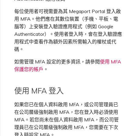
VXC、Megaport Internet 和
OVHcloud
每位使用者可視需要為其 Megaport Portal 登入啟
IX 計費
MCR 私有雲端互聯
SAP HANA Enterprise
Cisco
在測試環境中測試
鎖定 Megaport 服務
建立 MCR
Cloud
用 MFA。他們應在其數位裝置（手機、平板、電
腦等）上安裝登入驗證應用程式（例如 Google
Salesforce Express
客戶註冊與入駐
終止 MCR
Authenticator）。使用者登入時，會在登入驗證應
Connect
Fortinet FortiGate
客戶安全責任
Megaport 授權書
使用 API 建立 MCR VXC
用程式中查看作為額外因素所需輸入的權杖或代
碼。
SAP
Megaport Portal 驗證常見
Juniper
從 MCR 建立至 Azure 的
如需管理 MFA 設定的更多資訊，請參閱
使用 MFA
問題
VXC
保護您的帳戶
。
VMware Cloud
Palo Alto Networks
X-Auth Token 淘汰常見問題
從 MVE 建立至 AWS 的 VXC
使用 MFA 登入
Wasabi
Peplink FusionHub
API 淘汰常見問題
從 MVE 建立至 Azure 的
如果您已在個人資料啟用 MFA，或公司管理員已
VXC
在公司層級強制啟用 MFA，您在登入時必須使用
Versa SD-WAN
MFA。若您尚未在個人資料啟用 MFA，而公司管
單一登入（SSO）功能與使
用說明
理員已在公司層級強制啟用 MFA，您需要在下次
從 MVE 建立至 Google 的
VXC
登入時設定 MFA。