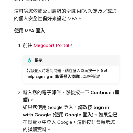
VMware SD-WAN
單一登入（SSO）常見問題
這可讓您依據公司層級的全域 MFA 設定及／或您
變更 IX 設定
的個人安全性偏好來設定 MFA。
使用 MVE 主控台
疑難排解後續步驟
使用 MFA 登入
遷移 VXC 和 IX
MVE 常見問題
前往
Megaport Portal
。
提供偵錯資訊以加快支援回應
關閉 VXC 和 IX
提示
若您登入時遇到問題，請在登入頁面按一下
Get
監控服務狀態
help signing in (取得登入協助)
以取得協助。
輸入您的電子郵件，然後按一下
Continue (繼
設定 OpenMetrics 服務監控
續)
。
如果您使用 Google 登入，請改按
Sign in
Azure 服務金鑰 API 回應欄
with Google (使用 Google 登入)
。如果您已
位
在瀏覽器中登入 Google，這個按鈕會顯示您
的詳細資料。