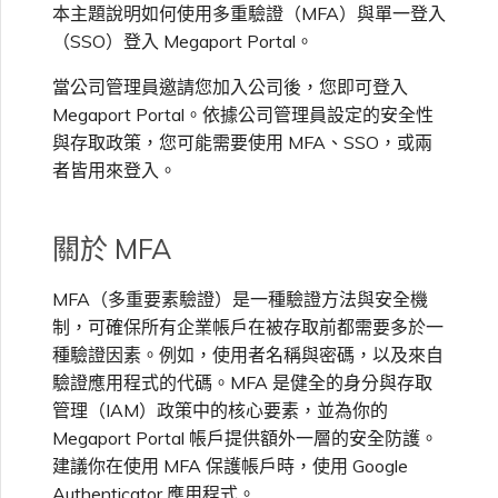
本主題說明如何使用多重驗證（MFA）與單一登入
高速跨雲加密
鏈路聚合群組（LAG）
使用服務金鑰建立連線
MVE
建立 MCR VXC
vNIC 連線類型
信用卡付款
建立服務金鑰
升級支援案件
建立 VXC
連線 MVE
連線 MVE
連線 MVE
連線 MVE
連線 MVE
連線 MVE
終止 IX
VXC 連線
Azure ExpressRoute
Azure MCR 連線
連線 MVE
連線 MVE
連線 MVE
IX 工具與功能
MVE
Fortinet FortiGate
（SSO）登入 Megaport Portal。
Marketplace 常見問題
檢視工作階段事件日誌
管理最短合約期續約
IX 定價與合約條款
使用 SSO 登入
連線 MVE
都會區 ID
Megaport 全球網狀 WAN
使用 Megaport 資源進行
當公司管理員邀請您加入公司後，您即可登入
Terraform 狀態管理
設定 Q-in-Q
終止 Megaport Internet 連
設定 MCR
Megaport 網路中的 SSE 與
瞭解 Megaport 帳單
建立 VXC
傳送意見回饋
連線 MVE
終止 MVE
終止 MVE
終止 MVE
終止 MVE
終止 MVE
終止 MVE
終止 Port
DigitalOcean MCR 連線
終止 MVE
將 MPLS 與 SDCI 整合
終止 MVE
Cisco Webex
IX
Palo Alto Networks
線
SASE
管理 Megaport
MCR 定價與合約條款
終止 MVE
Megaport Portal。依據公司管理員設定的安全性
Megaport 上雲即服務
Marketplace 個人檔案
與存取政策，您可能需要使用 MFA、SSO，或兩
匯入現有生產服務
變更合約 VXC 的速率
使用封包過濾
客戶現場服務
變更 VXC 設定
網路維護
終止 MVE
基於 FGSP 設定 Fortinet 防
Google MCR 連線
終止 MVE
Cloudflare
者皆用來登入。
雲端
Versa SD-WAN
6WIND
MVE 定價與合約條款
火牆高可用性
新增和修改使用者
使用 Terraform MCP
關閉 VXC 以進行容錯移轉測
在 MCR 中使用 IPsec
下載帳單
建立至 AWS 的 VXC
歐盟數位服務法
IBM Cloud Direct Link MCR
Google Cloud
關於 MFA
Megaport Internet
VMware SD-WAN
Server（公開測試版）
試
Anapaya
連線
管理使用者角色
MFA（多重要素驗證）是一種驗證方法與安全機
MCR 路由管理
Port 計費
建立至 Azure 的 VXC
IBM Cloud Direct Link
建立 Juniper 私有連線
Megaport Terraform
終止 VXC
制，可確保所有企業帳戶在被存取前都需要多於一
Oracle MCR 連線
Aruba SD-WAN
Provider 常見問題
管理安全設定
種驗證因素。例如，使用者名稱與密碼，以及來自
MCR 計費
建立至 Google Cloud 的
MCR Looking Glass（路由診
驗證應用程式的代碼。MFA 是健全的身分與存取
Latitude.sh
API
VXC
斷）
OVHcloud MCR 連線
Aviatrix
管理（IAM）政策中的核心要素，並為你的
Megaport Terraform
檢視作業日誌
Megaport Portal 帳戶提供額外一層的安全防護。
Provider 學習資料與資源
MVE 計費
Oracle Cloud Infrastructure
Megaport Terraform
建議你在使用 MFA 保護帳戶時，使用 Google
建立 Megaport Internet 連
MCR 的 NAT 運作原理
Salesforce MCR 連線
Check Point CloudGuard
Provider
監控維護和中斷事件
線
Authenticator 應用程式。