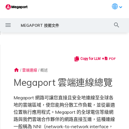
Languag
打
MEGAPORT 技術文件
字
◀
進
行
PDF
Copy for LLM ▼
Megaport 簡介
常見連線情境
Megaport 服務加密指南
建立 Port
概述
概述
11:11 Systems
概述
概述
概述
概述
概述
Megaport Marketplace 概
監控 Port、VXC、
Megaport Portal 使用者與
服務費用估算
概述
概述
概述
概述
概述
概述
建立 LAG
AWS 連線概述
ExpressRoute
Google Cloud
OVHcloud Connect
SAP HANA Enterprise
AWS 上的 VMware Cloud
AWS MCR 連線
AWS Direct Connect
AWS Direct Connect
AWS MVE 連線
AWS Direct Connect
AWS Direct Connect
AWS Direct Connect
AWS Direct Connect
路由過濾
6WIND 概述
Anapaya 概述
Aruba SD-WAN 概述
Aviatrix Secure Edge 概述
Check Point CloudGuard 概
Cisco MVE 概述
Fortinet FortiGate 概述
Juniper MVE 概述
VM-Series Firewall
Peplink FusionHub 概述
Versa SD-WAN 概述
VMware SD-WAN 概述
IX 需求
編輯 IX
MegaIX 功能概述
啟用 Port
Port 或 VXC 中斷或不穩定
MCR 中斷或無法使用
MVE 中斷或無法使用
IX 連線
雲端服務供應商互聯位址空間
搜
述
Megaport Internet 和 IX
管理員設定
Cloud
述
home
/
雲端連線
/
概述
尋
快速開始
常見多雲連線情境
MACsec
訂購交叉連接
建立私有 VXC
路由指南
3DS Outscale
3DS Outscale MCR 連線
Aruba SD-WAN
MCR 進階 VLAN 與路由功能
MVE 部署情境
備援
Port 定價與合約條款
啟用計費市場
建立 API 金鑰
快速開始
啟用
聯繫支援
建立帳戶
將 Port 新增至 LAG
託管 VIF
ExpressRoute Direct
Google 連線備援
OVHcloud Connect Direct
Azure VMware 解決方案
AWS Transit Gateway 跨區
Azure MVE 連線
路由通告
6WIND 授權網路功能
規劃部署
規劃部署
規劃部署
規劃部署
規劃部署
規劃部署
規劃部署
規劃部署
規劃部署
加入 IX
變更合約 IX 的速率
MegaIX Looking Glass（路
訂購時的錯誤
Port 延遲
MCR 路由
MVE 網際網路連線
IX BGP 路由
ExpressRoute 線路容量不足
Azure MVE 連線
Azure MVE 連線
Azure MVE 連線
Azure MVE 連線
Azure MVE 連線
Azure MVE 連線
Prisma SD-WAN
Megaport 雲端連線總覽
建立個人檔案
監控 MCR
管理個人檔案
AWS 上的 SAP
域路由
規劃部署
由診斷）
設定 Megaport 帳戶
使用 Megaport 解決方案實
IPsec
訂購本地迴路
遷移 VXC
Port
阿里雲專線接入
阿里雲 MCR 連線
MCR 備援
MVE 位置
設定 IX
VXC 定價與合約條款
指派財務角色
管理使用者
建立 Megaport Terraform
支援請求入口網站
強制多重身分驗證
託管連線
ExpressRoute Metro
Google MVE 連線
路由彙總
規劃部署
建立 MVE
建立 MVE
建立 MVE
建立 MVE
建立 MVE
建立 MVE
建立 MVE
建立 MVE
建立 MVE
AMS-IX 連線
遷移 IX
容量錯誤
Port 或 VXC 封包遺失
MCR BGP 工作階段中斷
SD-WAN 管理連線
IX BGP 工作階段中斷
Megaport 網路可讓您直接且安全地連線至全球各
Aviatrix
Port 與 VXC
Google MVE 連線
Google MVE 連線
Google MVE 連線
Google MVE 連線
Google MVE 連線
Google MVE 連線
現 MPLS 網路現代化
申請連線
監控 MVE
設定電子郵件通知
Provider 設定檔
Azure 上的 SAP
建立 MVE
IX 遙測
地的雲端區域，使您能夠分散工作負載，並從最適
位置執行應用程式。Megaport 的全球電信等級網
雲端原生 VPN 加密
Port 備援
設定服務金鑰
MCR
AWS Direct Connect
AWS Direct Connect
建立 MCR
MVE 備援
Megaport Internet 定價與合
更新帳單資訊
建立 Port
瞭解支援請求
設定單一登入
專用連線
Azure 連線備援
其他 MVE 連線
設定 BGP 進階設定
建立 MVE
建立 VXC
建立 VXC
建立 VXC
建立 VXC
建立 VXC
建立 VXC
France-IX 連線
關閉 IX
吞吐量與效能
其他 MCR 問題
Megaport Portal 儀表板
管理 IX
其他 MVE 連線
其他 MVE 連線
其他 MVE 連線
其他 MVE 連線
其他 MVE 連線
其他 MVE 連線
建立 VXC
建立 VXC
建立 VXC
Cisco SD-WAN
MCR
路與我們雲端合作夥伴的網路直接互連，這種連線
以服務供應商身分使用
Marketplace 通知
監控服務狀態
更新公司資訊
約條款
使用 Megaport Terraform
Google Cloud 上的 SAP
建立 VXC
BGP 社群
一般稱為
NNI
（network-to-network interface，
Megaport API 管理連線
Provider 建立和管理服務