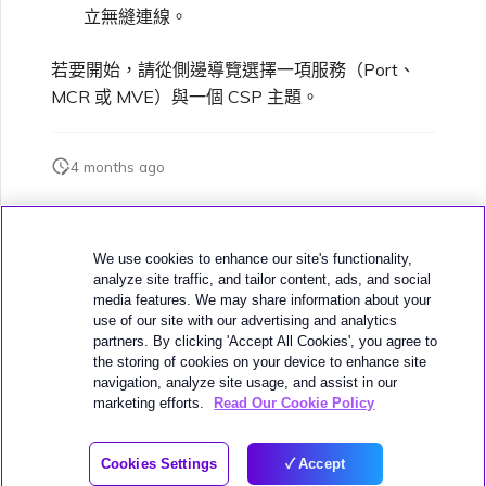
立無縫連線。
VXC、Megaport Internet 和
限制與配額
OVHcloud
IX 計費
SAP HANA Enterprise
MCR 私有雲端互聯
Cisco
在測試環境中測試
鎖定 Megaport 服務
建立 MCR
Cloud
若要開始，請從側邊導覽選擇一項服務（Port、
MCR 或 MVE）與一個 CSP 主題。
Salesforce Express
客戶註冊與入駐
終止 MCR
Connect
Fortinet FortiGate
客戶安全責任
Megaport 授權書
使用 API 建立 MCR VXC
4 months ago
SAP
Megaport Portal 驗證常見
Juniper
從 MCR 建立至 Azure 的
問題
VXC
此頁面是否對您有幫助？
We use cookies to enhance our site's functionality,
VMware Cloud
Palo Alto Networks
analyze site traffic, and tailor content, ads, and social
X-Auth Token 淘汰常見問題
從 MVE 建立至 AWS 的 VXC
media features. We may share information about your
use of our site with our advertising and analytics
Wasabi
partners. By clicking 'Accept All Cookies', you agree to
Peplink FusionHub
API 淘汰常見問題
從 MVE 建立至 Azure 的
the storing of cookies on your device to enhance site
navigation, analyze site usage, and assist in our
VXC
下一頁
11:11 Systems
marketing efforts.
Read Our Cookie Policy
Versa SD-WAN
單一登入（SSO）功能與使
用說明
從 MVE 建立至 Google 的
© 2026 MEGAPORT
Cookies Settings
Accept
VXC
WEBSITE TERMS