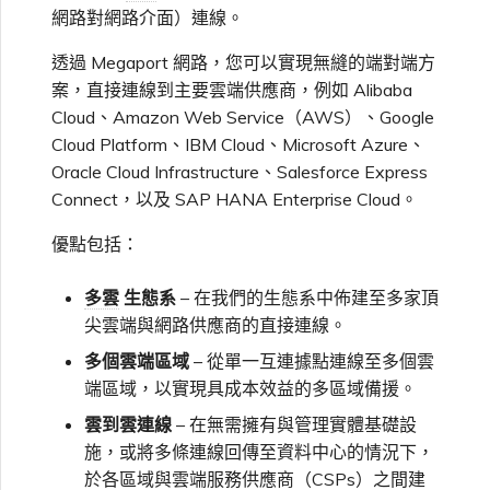
網路對網路介面）連線。
高速跨雲加密
鏈路聚合群組（LAG）
使用服務金鑰建立連線
MVE
建立 MCR VXC
vNIC 連線類型
信用卡付款
建立服務金鑰
升級支援案件
邀請使用者加入帳戶
AWS 連線備援
Azure 配對區域 - 高可用性
建立 VXC
連線 MVE
連線 MVE
連線 MVE
連線 MVE
連線 MVE
連線 MVE
終止 IX
VXC 連線
瞭解服務頁面
Azure ExpressRoute
Azure MCR 連線
檢視連線設定
連線 MVE
連線 MVE
連線 MVE
IX 工具與功能
Fortinet FortiGate
MVE
Marketplace 常見問題
檢視工作階段事件日誌
管理最短合約期續約
IX 定價與合約條款
設計
連線 MVE
都會區 ID
透過 Megaport 網路，您可以實現無縫的端對端方
Megaport 全球網狀 WAN
使用 Megaport 資源進行
Terraform 狀態管理
設定 Q-in-Q
終止 Megaport Internet 連
設定 MCR
Megaport 網路中的 SSE 與
瞭解 Megaport 帳單
建立 VXC
傳送意見回饋
提供技術支援聯絡方式
AWS 公用連線
連線 MVE
終止 MVE
終止 MVE
終止 MVE
終止 MVE
終止 MVE
終止 MVE
案，直接連線到主要雲端供應商，例如 Alibaba
連線至 Latitude.sh
終止 Port
DigitalOcean MCR 連線
終止 MVE
將 MPLS 與 SDCI 整合
終止 MVE
Cisco Webex
Palo Alto Networks
IX
線
SASE
管理 Megaport
MCR 定價與合約條款
終止 MVE
Cloud、Amazon Web Service（AWS）、Google
Megaport 上雲即服務
Marketplace 個人檔案
Cloud Platform、IBM Cloud、Microsoft Azure、
匯入現有生產服務
變更合約 VXC 的速率
使用封包過濾
客戶現場服務
變更 VXC 設定
網路維護
設定財務資訊
AWS 加密選項
終止 MVE
基於 FGSP 設定 Fortinet 防
瞭解位置資訊
Google MCR 連線
終止 MVE
Cloudflare
Oracle Cloud Infrastructure、Salesforce Express
Versa SD-WAN
雲端
6WIND
MVE 定價與合約條款
火牆高可用性
Connect，以及 SAP HANA Enterprise Cloud。
新增和修改使用者
使用 Terraform MCP
關閉 VXC 以進行容錯移轉測
在 MCR 中使用 IPsec
下載帳單
建立至 AWS 的 VXC
歐盟數位服務法
更新公司資訊
AWS 上的 Salesforce
位置 ID
IBM Cloud Direct Link MCR
Google Cloud
優點包括：
VMware SD-WAN
Megaport Internet
Server（公開測試版）
試
Hyperforce
連線
Anapaya
管理使用者角色
多雲
生態系
– 在我們的生態系中佈建至多家頂
MCR 路由管理
Port 計費
建立至 Azure 的 VXC
重設密碼
服務佈建方式
IBM Cloud Direct Link
建立 Juniper 私有連線
Megaport Terraform
終止 VXC
AWS 上的 Snowflake
Oracle MCR 連線
尖雲端與網路供應商的直接連線。
Aruba SD-WAN
Provider 常見問題
管理安全設定
多個雲端區域
– 從單一互連據點連線至多個雲
MCR 計費
建立至 Google Cloud 的
登入 Megaport Portal
合作夥伴代管帳戶
MCR Looking Glass（路由診
Latitude.sh
API
端區域，以實現具成本效益的多區域備援。
VXC
AWS Outposts Rack
OVHcloud MCR 連線
斷）
Aviatrix
Megaport Terraform
檢視作業日誌
雲到雲連線
– 在無需擁有與管理實體基礎設
Provider 學習資料與資源
MVE 計費
技術規格
Oracle Cloud Infrastructure
施，或將多條連線回傳至資料中心的情況下，
Megaport Terraform
建立 Megaport Internet 連
AWS 常見問題
Salesforce MCR 連線
MCR 的 NAT 運作原理
Check Point CloudGuard
於各區域與雲端服務供應商（CSPs）之間建
Provider
監控維護和中斷事件
線