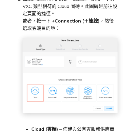
VXC、Megaport Internet 和
限制與配額
VXC 類型相符的 Cloud 圖磚。此圖磚是前往設
OVHcloud
IX 計費
MCR 私有雲端互聯
SAP HANA Enterprise
定頁面的捷徑。
在測試環境中測試
鎖定 Megaport 服務
建立 MCR
Cloud
或者，按一下
+Connection (＋連線)
，然後
Salesforce Express
選取雲端目的地：
客戶註冊與入駐
終止 MCR
Connect
客戶安全責任
Megaport 授權書
使用 API 建立 MCR VXC
SAP
Megaport Portal 驗證常見
從 MCR 建立至 Azure 的
問題
VXC
VMware Cloud
X-Auth Token 淘汰常見問題
從 MVE 建立至 AWS 的 VXC
Wasabi
API 淘汰常見問題
從 MVE 建立至 Azure 的
VXC
單一登入（SSO）功能與使
用說明
從 MVE 建立至 Google 的
VXC
Cloud (雲端)
– 佈建與公有雲服務供應商