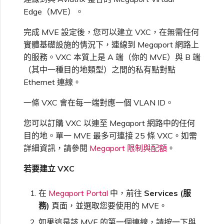
高速跨雲加密
鏈路聚合群組（LAG）
使用服務金鑰建立連線
MVE
建立 MCR VXC
建立 VXC
連線 MVE
連線 MVE
連線 MVE
連線 MVE
連線 MVE
信用卡付款
建立服務金鑰
升級支援案件
邀請使用者加入帳戶
使用 Cisco Secure Firewall
終止 IX
VXC 連線
瞭解服務頁面
連線 MVE
連線 MVE
連線 MVE
Azure ExpressRoute
Azure MCR 連線
IX 工具與功能
Edge（MVE）。
MVE
Fortinet FortiGate
連線 MVE
Marketplace 常見問題
檢視工作階段事件日誌
管理最短合約期續約
IX 定價與合約條款
Threat Defense Virtual 建立
連線 MVE
連線 MVE
都會區 ID
Megaport 全球網狀 WAN
使用 Megaport 資源進行
MVE
完成 MVE 設定後，您可以建立 VXC，在無需任何
Terraform 狀態管理
設定 Q-in-Q
終止 Megaport Internet 連
設定 MCR
連線 MVE
終止 MVE
終止 MVE
終止 MVE
終止 MVE
終止 MVE
瞭解 Megaport 帳單
建立 VXC
傳送意見回饋
提供技術支援聯絡方式
連線至 Latitude.sh
終止 Port
終止 MVE
將 MPLS 與 SDCI 整合
終止 MVE
DigitalOcean MCR 連線
Cisco Webex
實體基礎設施的情況下，連線到 Megaport 網路上
IX
Palo Alto Networks
線
終止 MVE
管理 Megaport
MCR 定價與合約條款
終止 MVE
終止 MVE
的服務。VXC 本質上是 A 端（你的 MVE）與 B 端
Megaport 上雲即服務
Marketplace 個人檔案
（其中一種目的地類型）之間的私有點對點
匯入現有生產服務
變更合約 VXC 的速率
使用封包過濾
終止 MVE
基於 FGSP 設定 Fortinet 防
客戶現場服務
變更 VXC 設定
網路維護
設定財務資訊
瞭解位置資訊
終止 MVE
Google MCR 連線
Cloudflare
雲端
Versa SD-WAN
Ethernet 連線。
火牆高可用性
MVE 定價與合約條款
設定 Palo Alto Networks 高
新增和修改使用者
可用性
一條 VXC 會在每一端對應一個 VLAN ID。
使用 Terraform MCP
關閉 VXC 以進行容錯移轉測
在 MCR 中使用 IPsec
下載帳單
建立至 AWS 的 VXC
歐盟數位服務法
更新公司資訊
位置 ID
IBM Cloud Direct Link MCR
Google Cloud
Megaport Internet
VMware SD-WAN
Server（公開測試版）
試
連線
您可以訂購 VXC 以連至 Megaport 網路中的任何
管理使用者角色
目的地。單一 MVE 最多可連接 25 條 VXC。如需
MCR 路由管理
Port 計費
建立至 Azure 的 VXC
重設密碼
服務佈建方式
IBM Cloud Direct Link
建立 Juniper 私有連線
Megaport Terraform
終止 VXC
詳細資訊，請參閱
Megaport 限制與配額
。
Oracle MCR 連線
Provider 常見問題
管理安全設定
MCR 計費
建立至 Google Cloud 的
登入 Megaport Portal
若要建立 VXC
合作夥伴代管帳戶
MCR Looking Glass（路由診
Latitude.sh
API
VXC
斷）
OVHcloud MCR 連線
Megaport Terraform
檢視作業日誌
在
Megaport Portal
中，前往
Services (服
Provider 學習資料與資源
MVE 計費
技術規格
Oracle Cloud Infrastructure
務)
頁面，並選取您要使用的 MVE。
Megaport Terraform
建立 Megaport Internet 連
MCR 的 NAT 運作原理
Salesforce MCR 連線
Provider
監控維護和中斷事件
線
如果這是該 MVE 的第一個連線，請按一下與