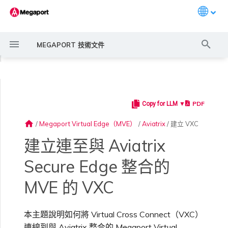
Languag
打
MEGAPORT 技術文件
字
◀
進
行
PDF
Copy for LLM ▼
Megaport 簡介
常見連線情境
Megaport 服務加密指南
建立 Port
概述
概述
概述
概述
6WIND 概述
Anapaya 概述
Aruba SD-WAN 概述
Check Point CloudGuard 概
Cisco MVE 概述
Fortinet FortiGate 概述
Juniper MVE 概述
VM-Series Firewall
Peplink FusionHub 概述
Versa SD-WAN 概述
VMware SD-WAN 概述
概述
Megaport Marketplace 概
監控 Port、VXC、
Megaport Portal 使用者與
服務費用估算
概述
概述
概述
概述
概述
將 MVE 連線到 MVE
概述
建立 LAG
11:11 Systems
概述
概述
路由過濾
建立 MVE 概述
建立 MVE 概述
使用 Juniper SSR 建立 MVE
Palo Alto Networks VM-
Palo Alto Networks Prisma
IX 需求
編輯 IX
MegaIX 功能概述
啟用 Port
Port 或 VXC 中斷或不穩定
MCR 中斷或無法使用
MVE 中斷或無法使用
IX 連線
雲端服務供應商互聯位址空間
搜
述
述
Megaport Internet 和 IX
管理員設定
Series Firewall MVE 概述
MVE 概述
home
/
Megaport Virtual Edge（MVE）
/
Aviatrix
/
建立 VXC
尋
快速開始
常見多雲連線情境
MACsec
訂購交叉連接
建立私有 VXC
路由指南
Port
MCR 進階 VLAN 與路由功能
6WIND 授權網路功能
規劃部署
規劃部署
規劃部署
規劃部署
規劃部署
規劃部署
規劃部署
規劃部署
備援
Port 定價與合約條款
啟用計費市場
建立 API 金鑰
快速開始
啟用
聯繫支援
終止 VXC
建立帳戶
將 Port 新增至 LAG
3DS Outscale
3DS Outscale MCR 連線
Aruba SD-WAN
路由通告
使用系統標籤建立 MVE
建立路由型 MVE
加入 IX
變更合約 IX 的速率
MegaIX Looking Glass（路
訂購時的錯誤
Port 延遲
MCR 路由
MVE 網際網路連線
IX BGP 路由
ExpressRoute 線路容量不足
Prisma SD-WAN
建立連至與 Aviatrix
規劃部署
建立個人檔案
監控 MCR
管理個人檔案
規劃部署
規劃部署
由診斷）
Secure Edge 整合的
設定 Megaport 帳戶
使用 Megaport 解決方案實
IPsec
訂購本地迴路
遷移 VXC
Port
MCR 備援
規劃部署
建立 MVE
建立 MVE
建立 MVE
建立 MVE
建立 MVE
建立 MVE
建立 MVE
建立 MVE
設定 IX
VXC 定價與合約條款
指派財務角色
管理使用者
建立 Megaport Terraform
支援請求入口網站
強制多重身分驗證
阿里雲專線接入
阿里雲 MCR 連線
路由彙總
手動建立 MVE
建立 SD-WAN MVE
AMS-IX 連線
遷移 IX
容量錯誤
Port 或 VXC 封包遺失
MCR BGP 工作階段中斷
SD-WAN 管理連線
IX BGP 工作階段中斷
MCR
Port 與 VXC
Aviatrix
現 MPLS 網路現代化
建立 MVE
申請連線
監控 MVE
設定電子郵件通知
Provider 設定檔
建立 VM-Series MVE
建立 Prisma MVE
IX 遙測
MVE 的 VXC
雲端原生 VPN 加密
Port 備援
設定服務金鑰
MCR
建立 MCR
建立 MVE
建立 VXC
建立 VXC
建立 VXC
建立 VXC
建立 VXC
Megaport Internet 定價與合
更新帳單資訊
建立 Port
瞭解支援請求
設定單一登入
AWS Direct Connect
AWS Direct Connect
設定 BGP 進階設定
使用 Cisco Meraki 建立 MVE
France-IX 連線
關閉 IX
吞吐量與效能
其他 MCR 問題
Megaport Portal 儀表板
建立 VXC
建立 VXC
建立 VXC
管理 IX
MVE
MCR
Cisco SD-WAN
本主題說明如何將 Virtual Cross Connect（VXC）
以服務供應商身分使用
建立 VXC
Marketplace 通知
監控服務狀態
更新公司資訊
約條款
使用 Megaport Terraform
建立 VXC
建立 VXC
BGP 社群
Megaport API 管理連線
Provider 建立和管理服務
連線到與 Aviatrix 整合的 Megaport Virtual