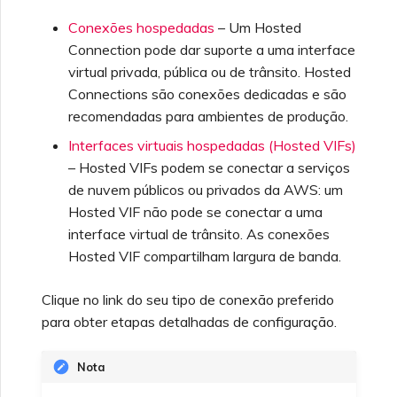
Perguntas frequentes
Criando um VXC para
VMware SD-WAN
Conexões hospedadas
– Um Hosted
sobre descontinuação da
Azure a partir do MVE
API
Connection pode dar suporte a uma interface
virtual privada, pública ou de trânsito. Hosted
Perguntas frequentes do
Criando um VXC para
Connections são conexões dedicadas e são
MVE
Recursos e instruções de
Google a partir do MVE
recomendadas para ambientes de produção.
uso do Single Sign-On
(SSO)
Interfaces virtuais hospedadas (Hosted VIFs)
Alterando uma
– Hosted VIFs podem se conectar a serviços
configuração de IX
de nuvem públicos ou privados da AWS: um
Perguntas frequentes
Hosted VIF não pode se conectar a uma
sobre Single Sign-On (SSO)
interface virtual de trânsito. As conexões
Movendo um VXC e IX
Hosted VIF compartilham largura de banda.
Próximos passos na
resolução de problemas
Desativando um VXC e IX
Clique no link do seu tipo de conexão preferido
para obter etapas detalhadas de configuração.
Fornecendo informações
Monitorando status de
de depuração para
Nota
serviço
suporte mais rápido