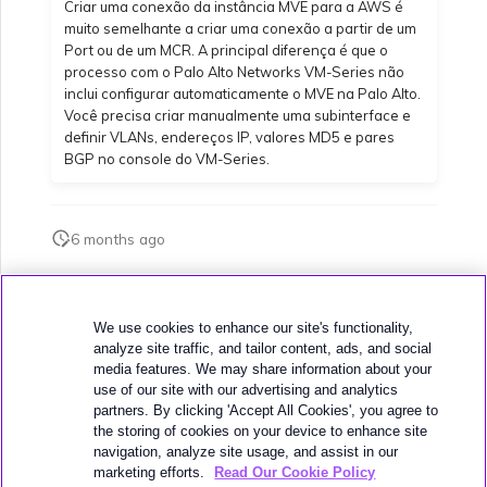
Criar uma conexão da instância MVE para a AWS é
muito semelhante a criar uma conexão a partir de um
Configurando OpenMetrics
Port ou de um MCR. A principal diferença é que o
para monitoramento de
processo com o Palo Alto Networks VM-Series não
serviços
inclui configurar automaticamente o MVE na Palo Alto.
Você precisa criar manualmente uma subinterface e
definir VLANs, endereços IP, valores MD5 e pares
Campos de resposta da
BGP no console do VM-Series.
API de chave de serviço
Azure
6 months ago
Esta página foi útil?
We use cookies to enhance our site's functionality,
analyze site traffic, and tailor content, ads, and social
media features. We may share information about your
use of our site with our advertising and analytics
partners. By clicking 'Accept All Cookies', you agree to
the storing of cookies on your device to enhance site
navigation, analyze site usage, and assist in our
Próximo
Conexões hospedadas MVE
marketing efforts.
Read Our Cookie Policy