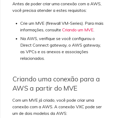
Check Point CloudGuard
Terraform Megaport
Provider
Gerenciando configurações
Antes de poder criar uma conexão com a AWS,
Especificações técnicas
Cobrança do MCR
Fazendo login no Portal
Como o MCR realiza NAT
MCR
OVHcloud
de segurança
da Megaport
Perguntas frequentes da
você precisa atender a estes requisitos:
Criando uma conexão
AWS
Cisco
Testando no ambiente de
Limites e cotas
Cobrança do MVE
Megaport Internet
Peering entre nuvens
Conexões Salesforce com
Crie um MVE (firewall VM-Series). Para mais
Salesforce Express
staging
Visualizando logs de
privadas no MCR
MCR
informações, consulte
Criando um MVE
.
Connect
atividade
Fortinet FortiGate
Cobrança de VXC,
Criando um MCR
Na AWS, verifique se você configurou o
Responsabilidades de
Megaport Internet e IX
Encerrando um MCR
SAP HANA Enterprise
Direct Connect gateway, o AWS gateway,
SAP
segurança do cliente
Monitorando eventos de
Cloud
as VPCs e os anexos e associações
manutenção e interrupção
Criando um VXC do MCR
Juniper
relacionados.
Onboarding de clientes
com a API
VMware Cloud
Perguntas frequentes de
autenticação do Portal da
Bloqueando serviços da
Palo Alto Networks
Megaport
Megaport
Criando um VXC para
Criando uma conexão para a
Wasabi
Azure a partir do MCR
AWS a partir do MVE
Peplink FusionHub
Perguntas frequentes
Carta de Autorização da
sobre descontinuação do
Megaport
Criando um VXC para
Com um MVE já criado, você pode criar uma
token X-Auth
AWS a partir do MVE
conexão com a AWS. A conexão VXC pode ser
Versa SD-WAN
um de dois modelos da AWS: