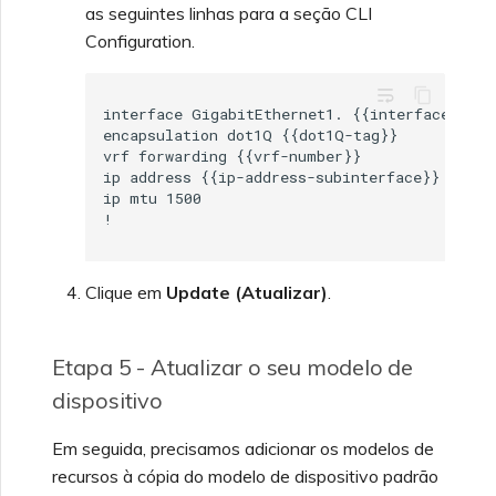
as seguintes linhas para a seção CLI
Configuration.
wrap_text
interface GigabitEthernet1. {{interface-tag}}
encapsulation dot1Q {{dot1Q-tag}}

vrf forwarding {{vrf-number}}

ip address {{ip-address-subinterface}}

ip mtu 1500

Clique em
Update (Atualizar)
.
Etapa 5 - Atualizar o seu modelo de
dispositivo
Em seguida, precisamos adicionar os modelos de
recursos à cópia do modelo de dispositivo padrão