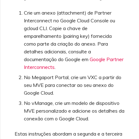
Check Point CloudGuard
Terraform Megaport
Provider
Gerenciando configurações
Especificações técnicas
Cobrança do MCR
Fazendo login no Portal
Como o MCR realiza NAT
MCR
OVHcloud
de segurança
da Megaport
Perguntas frequentes da
Crie um anexo (attachment) de Partner
Criando uma conexão
AWS
Interconnect no Google Cloud Console ou
Cisco
Testando no ambiente de
Limites e cotas
Cobrança do MVE
Megaport Internet
Peering entre nuvens
Conexões Salesforce com
gcloud CLI. Copie a chave de
Salesforce Express
staging
Visualizando logs de
privadas no MCR
MCR
Connect
emparelhamento (pairing key) fornecida
atividade
Fortinet FortiGate
como parte da criação do anexo. Para
Cobrança de VXC,
Criando um MCR
Responsabilidades de
Megaport Internet e IX
Encerrando um MCR
detalhes adicionais, consulte a
SAP HANA Enterprise
SAP
segurança do cliente
Monitorando eventos de
Cloud
documentação do Google em
Google Partner
manutenção e interrupção
Criando um VXC do MCR
Juniper
Interconnects
.
Onboarding de clientes
com a API
VMware Cloud
Perguntas frequentes de
No Megaport Portal, crie um VXC a partir do
autenticação do Portal da
Bloqueando serviços da
seu MVE para conectar ao seu anexo do
Palo Alto Networks
Megaport
Megaport
Criando um VXC para
Google Cloud.
Wasabi
Azure a partir do MCR
No vManage, crie um modelo de dispositivo
Peplink FusionHub
Perguntas frequentes
Carta de Autorização da
MVE personalizado e adicione os detalhes da
sobre descontinuação do
Megaport
Criando um VXC para
conexão com o Google Cloud.
token X-Auth
AWS a partir do MVE
Versa SD-WAN
Estas instruções abordam a segunda e a terceira