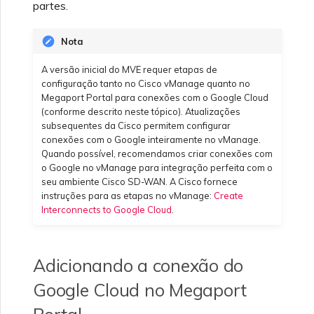
partes.
Perguntas frequentes
Criando um VXC para
VMware SD-WAN
sobre descontinuação da
Azure a partir do MVE
API
Nota
Perguntas frequentes do
Criando um VXC para
A versão inicial do MVE requer etapas de
MVE
Recursos e instruções de
Google a partir do MVE
configuração tanto no Cisco vManage quanto no
uso do Single Sign-On
Megaport Portal para conexões com o Google Cloud
(SSO)
(conforme descrito neste tópico). Atualizações
subsequentes da Cisco permitem configurar
Alterando uma
conexões com o Google inteiramente no vManage.
configuração de IX
Quando possível, recomendamos criar conexões com
Perguntas frequentes
o Google no vManage para integração perfeita com o
sobre Single Sign-On (SSO)
seu ambiente Cisco SD-WAN. A Cisco fornece
Movendo um VXC e IX
instruções para as etapas no vManage:
Create
Interconnects to Google Cloud
.
Próximos passos na
resolução de problemas
Desativando um VXC e IX
Adicionando a conexão do
Fornecendo informações
Monitorando status de
Google Cloud no Megaport
de depuração para
serviço
suporte mais rápido