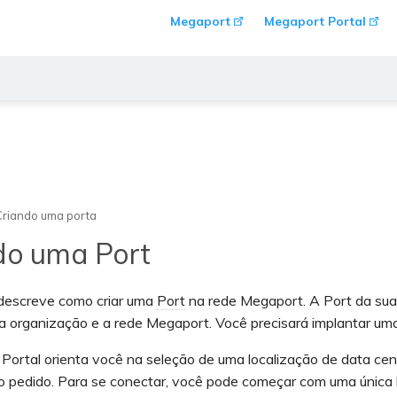
Megaport
Megaport Portal
Criando uma porta
do uma Port
 descreve como criar uma
Port
na rede Megaport. A Port da sua 
a organização e a rede Megaport. Você precisará implantar uma 
ortal orienta você na seleção de uma localização de data cent
o pedido. Para se conectar, você pode começar com uma única l