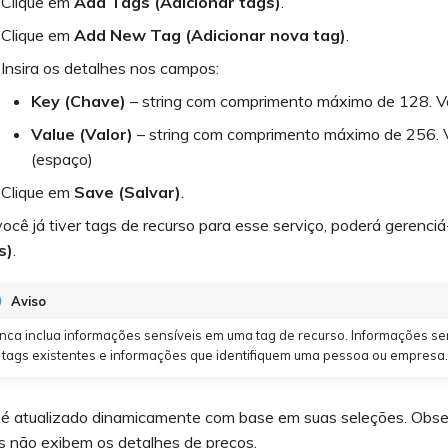
Clique em
Add Tags (Adicionar tags)
.
Clique em
Add New Tag (Adicionar nova tag)
.
Insira os detalhes nos campos:
Key (Chave)
– string com comprimento máximo de 128. Valor
Value (Valor)
– string com comprimento máximo de 256. Val
(espaço)
Clique em
Save (Salvar)
.
ocê já tiver tags de recurso para esse serviço, poderá gerenci
s)
.
Aviso
nca inclua informações sensíveis em uma tag de recurso. Informações s
 tags existentes e informações que identifiquem uma pessoa ou empresa.
 é atualizado dinamicamente com base em suas seleções. Obse
s não exibem os detalhes de preços.