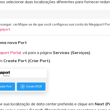
s selecionar duas localizações diferentes para fornecer redun
sseguir, certifique-se de que você configurou sua conta do Megaport Por
gaport
.
 uma nova Port
port Portal
, vá para a página
Services (Serviços)
.
em
Create Port (Criar Port)
.
e sua localização de data center preferida e clique em
Next (P