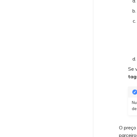
Se v
tag
Nu
de
O preço
parceiro