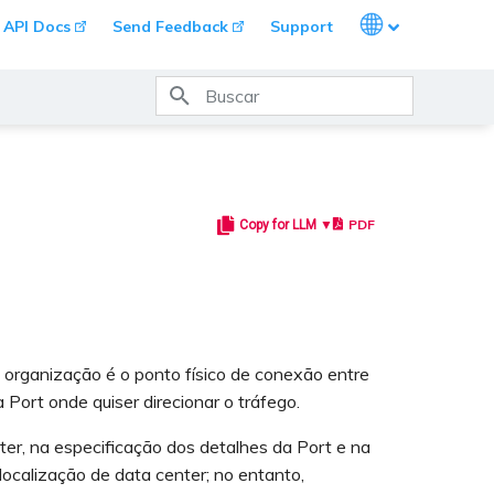
Languages
API Docs
Send Feedback
Support
Inicializando busca
PDF
Copy for LLM ▼
organização é o ponto físico de conexão entre
Port onde quiser direcionar o tráfego.
er, na especificação dos detalhes da Port e na
ocalização de data center; no entanto,