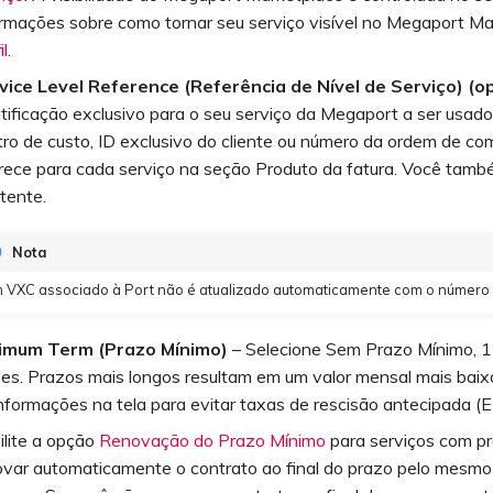
ormações sobre como tornar seu serviço visível no Megaport Ma
il
.
vice Level Reference (Referência de Nível de Serviço) (op
ntificação exclusivo para o seu serviço da Megaport a ser usad
ro de custo, ID exclusivo do cliente ou número da ordem de com
rece para cada serviço na seção Produto da fatura. Você tamb
tente.
Nota
 VXC associado à Port não é atualizado automaticamente com o número de
imum Term (Prazo Mínimo)
– Selecione Sem Prazo Mínimo, 
es. Prazos mais longos resultam em um valor mensal mais baix
nformações na tela para evitar taxas de rescisão antecipada (E
ilite a opção
Renovação do Prazo Mínimo
para serviços com pr
ovar automaticamente o contrato ao final do prazo pelo mes