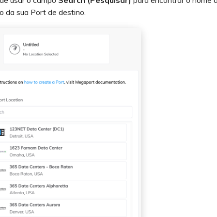
de usar o campo
Search (Pesquisar)
para encontrar o nome da
 da sua Port de destino.