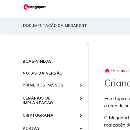
DOCUMENTAÇÃO DA MEGAPORT
◀
BOAS-VINDAS
home
/
Portas
/
NOTAS DA VERSÃO
Crian
PRIMEIROS PASSOS
Apresentando a Megaport
Este tópico
CENÁRIOS DE
Início rápido
IMPLANTAÇÃO
a rede da su
Configurando uma conta
Cenários comuns de
da Megaport
CRIPTOGRAFIA
conectividade
O Megaport P
Painel do Portal da
Visão geral
Cenários comuns de
Usando criptografia com
realização d
Megaport
PORTAS
conectividade multinuvem
serviços Megaport