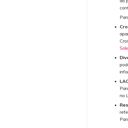
do 
con
Par
Cro
apar
Cro
Sol
Div
pode
inf
LAC
Para
no 
Res
ref
Par