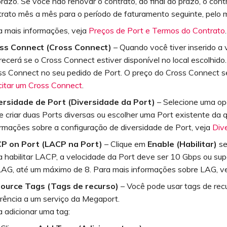
prazo. Se você não renovar o contrato, ao final do prazo, o co
trato mês a mês para o período de faturamento seguinte, pelo
a mais informações, veja
Preços de Port e Termos do Contrato
.
ss Connect (Cross Connect)
– Quando você tiver inserido a 
ecerá se o Cross Connect estiver disponível no local escolhido
ss Connect no seu pedido de Port. O preço do Cross Connect se
icitar um Cross Connect
.
ersidade de Port (Diversidade da Port)
– Selecione uma op
 criar duas Ports diversas ou escolher uma Port existente da q
ormações sobre a configuração de diversidade de Port, veja
Div
P on Port (LACP na Port)
– Clique em
Enable (Habilitar)
se
 habilitar LACP, a velocidade da Port deve ser 10 Gbps ou super
LAG, até um máximo de 8. Para mais informações sobre LAG, v
ource Tags (Tags de recurso)
– Você pode usar tags de rec
erência a um serviço da Megaport.
a adicionar uma tag: