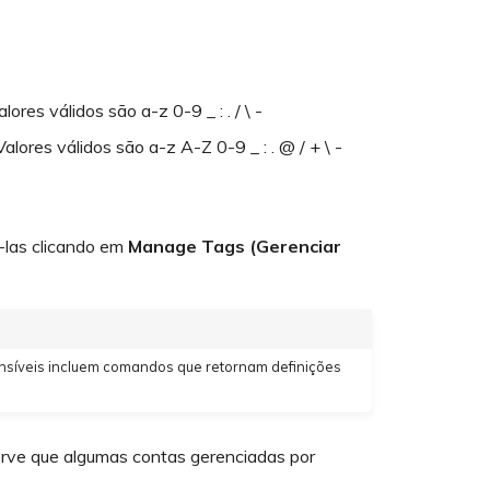
es válidos são a-z 0-9 _ : . / \ -
ores válidos são a-z A-Z 0-9 _ : . @ / + \ -
á-las clicando em
Manage Tags (Gerenciar
ensíveis incluem comandos que retornam definições
rve que algumas contas gerenciadas por