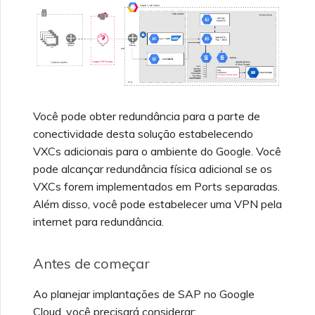
Perguntas frequentes
Criando um VXC para
VMware SD-WAN
sobre descontinuação da
Azure a partir do MVE
API
Perguntas frequentes do
Criando um VXC para
MVE
Recursos e instruções de
Google a partir do MVE
uso do Single Sign-On
(SSO)
Você pode obter redundância para a parte de
Alterando uma
conectividade desta solução estabelecendo
configuração de IX
VXCs adicionais para o ambiente do Google. Você
Perguntas frequentes
pode alcançar redundância física adicional se os
sobre Single Sign-On (SSO)
VXCs forem implementados em Ports separadas.
Movendo um VXC e IX
Além disso, você pode estabelecer uma VPN pela
Próximos passos na
internet para redundância.
resolução de problemas
Desativando um VXC e IX
Antes de começar
Fornecendo informações
Monitorando status de
de depuração para
serviço
Ao planejar implantações de SAP no Google
suporte mais rápido
Cloud, você precisará considerar: