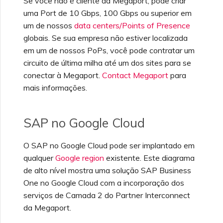
Se você não é cliente da Megaport, pode criar
Check Point CloudGuard
Terraform Megaport
Provider
Gerenciando configurações
Especificações técnicas
Cobrança do MCR
Fazendo login no Portal
Como o MCR realiza NAT
MCR
uma Port de 10 Gbps, 100 Gbps ou superior em
de segurança
da Megaport
Perguntas frequentes da
um de nossos
data centers/Points of Presence
AWS
Criando uma conexão
Cisco
globais. Se sua empresa não estiver localizada
Testando no ambiente de
Limites e cotas
Cobrança do MVE
Megaport Internet
Peering entre nuvens
Conexões Salesforce com
staging
Visualizando logs de
privadas no MCR
em um de nossos PoPs, você pode contratar um
MCR
atividade
circuito de última milha até um dos sites para se
Fortinet FortiGate
Cobrança de VXC,
Criando um MCR
conectar à Megaport.
Contact Megaport
para
Responsabilidades de
Megaport Internet e IX
Encerrando um MCR
SAP HANA Enterprise
mais informações.
segurança do cliente
Monitorando eventos de
Cloud
manutenção e interrupção
Criando um VXC do MCR
Juniper
Onboarding de clientes
com a API
SAP no Google Cloud
Perguntas frequentes de
autenticação do Portal da
Bloqueando serviços da
Palo Alto Networks
Megaport
Megaport
Criando um VXC para
O SAP no Google Cloud pode ser implantado em
Azure a partir do MCR
qualquer
Google region
existente. Este diagrama
Peplink FusionHub
de alto nível mostra uma solução SAP Business
Perguntas frequentes
Carta de Autorização da
One no Google Cloud com a incorporação dos
sobre descontinuação do
Megaport
Criando um VXC para
serviços de Camada 2 do Partner Interconnect
token X-Auth
AWS a partir do MVE
Versa SD-WAN
da Megaport.