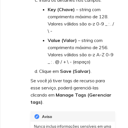
Insira os detalhes nos campos:
Key (Chave)
– string com
comprimento máximo de 128.
Valores válidos são a-z 0-9 _ : . /
\ -
Value (Valor)
– string com
comprimento máximo de 256.
Valores válidos são a-z A-Z 0-9
_ : . @ / + \ - (espaço)
Clique em
Save (Salvar)
.
Se você já tiver tags de recurso para
esse serviço, poderá gerenciá-las
clicando em
Manage Tags (Gerenciar
tags)
.
Aviso
Nunca inclua informações sensíveis em uma